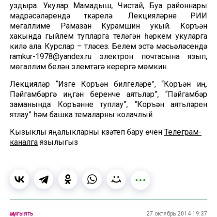
уздыра. Укулар Мамадыш, Чистай, Буа районнары
мәдрәсәләрендә үткәрелә. Лекцияләрне РИИ
мөгаллиме Рамазан Курамшин укый. Коръән
хакында гыйлем тупларга теләгән һәркем укуларга
килә ала. Курслар – түләүсез. Белем эстәү мәсьәләсендә
ramkur-1978@yandex.ru электрон почтасына язып,
мөгаллим белән элемтәгә керергә мөмкин.
Лекцияләр “Изге Коръән билгеләре”, “Коръән иңү.
Пәйгамбәргә иңгән беренче аятьләр”, “Пәйгамбәр
заманында Коръәнне туплау”, “Коръән аятьләрен
ятлау” һәм башка темаларны колачлый.
Кызыклы яңалыкларны күзәтеп бару өчен
Телеграм-
каналга
язылыгыз
җәмгыять
27 октябрь 2014 19:37