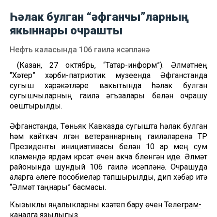
Һәлак булган “әфганчы”ларның
якыннары очрашты
Нефть каласында 106 гаилә исәпләнә
(Казан, 27 октябрь, “Татар-информ”). Әлмәтнең
“Хәтер” хәрби-патриотик музеенда Әфганстанда
сугыш хәрәкәтләре вакытында һәлак булган
сугышчыларның гаилә әгъзалары белән очрашу
оештырылды.
Әфганстанда, Төньяк Кавказда сугышта һәлак булган
һәм кайткач үлгән ветераннарның гаиләләренә ТР
Президенты инициативасы белән 10 ар мең сум
күләмендә ярдәм күрсәтү өчен акча бүленгән иде. Әлмәт
районында шундый 106 гаилә исәпләнә. Очрашуда
аларга әлеге пособиеләр тапшырылды, дип хәбәр итә
“Әлмәт таңнары” басмасы.
Кызыклы яңалыкларны күзәтеп бару өчен
Телеграм-
каналга
язылыгыз