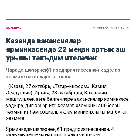
җәмгыять
27 октябрь 2014 19:21
Казанда вакансияләр
ярминкәсендә 22 меңнән артык эш
урыны тәкъдим ителәчәк
Чарада шәһәрнең 61 предприятиесеннән кадрлар
хезмәте вәкилләре катнаша
(Казан, 27 октябрь, «Татар-информ», Камил
Әсәдуллин). Иртәгә, 28 октябрьдә, Казанның
мәшгульлек үзәге белгечләре вакансияләр ярминкәсе
уздыра, дип хәбәр итә Хезмәт, халыкны эш белән
тәэмин итү һәм социаль яклау министрлыгы матбугат
хезмәте.
Ярминкәдә шәһәрнең 61 предприятиесеннән, 4
кадрлар агентлыгыннан, шулай ук шәһәр