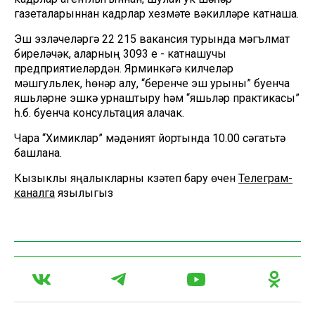
газеталарыннан кадрлар хезмәте вәкилләре катнаша.
Эш эзләүчеләргә 22 215 вакансия турында мәгълүмат
биреләчәк, аларның 3093 е - катнашучы
предприятиеләрдән. Ярминкәгә килүчеләр
мәшгульлек, һөнәр алу, “беренче эш урыны” буенча
яшьләрне эшкә урнаштыру һәм “яшьләр практикасы”
һ.б. буенча консультация алачак.
Чара “Химиклар” мәдәният йортында 10.00 сәгатьтә
башлана.
Кызыклы яңалыкларны күзәтеп бару өчен
Телеграм-
каналга
язылыгыз