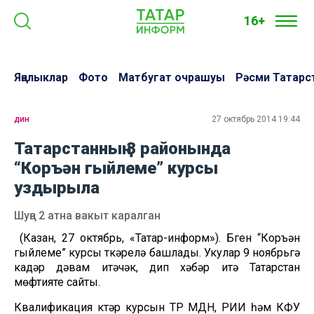
16+
Яңалыклар
Фото
Матбугат очрашуы
Рәсми Татарс
дин
27 октябрь 2014 19:44
Татарстанның 3 районында
“Коръән гыйлеме” курсы
уздырыла
Шуңа 2 атна вакыт каралган
(Казан, 27 октябрь, «Татар-информ»). Бүген “Коръән
гыйлеме” курсы үткәрелә башлады. Укулар 9 ноябрьгә
кадәр дәвам итәчәк, дип хәбәр итә Татарстан
мөфтияте сайты.
Квалификация күтәрү курсын ТР МДН, РИИ һәм КФУ