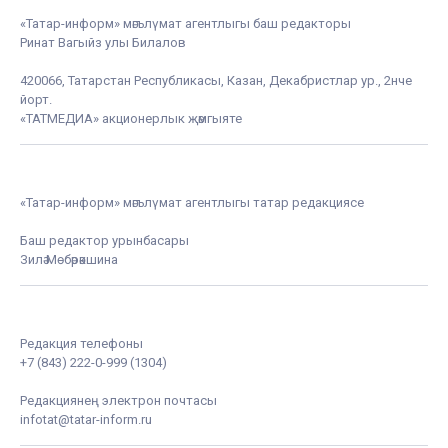
«Татар-информ» мәгълүмат агентлыгы баш редакторы
Ринат Вагыйз улы Билалов
420066, Татарстан Республикасы, Казан, Декабристлар ур., 2нче
йорт.
«ТАТМЕДИА» акционерлык җәмгыяте
«Татар-информ» мәгълүмат агентлыгы татар редакциясе
Баш редактор урынбасары
Зилә Мөбәрәкшина
Редакция телефоны
+7 (843) 222-0-999 (1304)
Редакциянең электрон почтасы
infotat@tatar-inform.ru