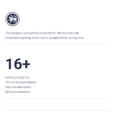
«Татмедиа» республика матбугат һәм массакүләм
коммуникацияләр агентлыгы ярдәме белән чыгарыла.
16+
Әлеге ресурста
16+ категорияләренә
керүче мәгълүмат
булырга мөмкин.