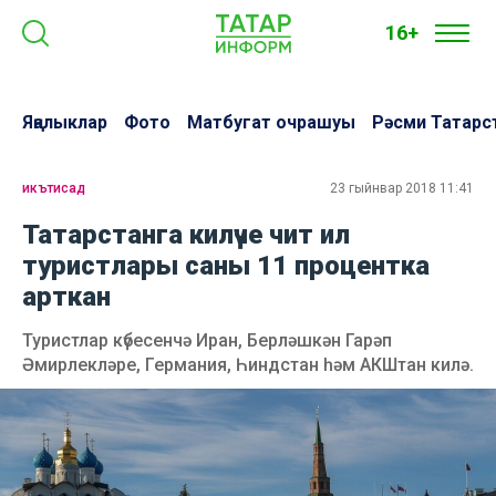
16+
Яңалыклар
Фото
Матбугат очрашуы
Рәсми Татарс
икътисад
23 гыйнвар 2018 11:41
Татарстанга килүче чит ил
туристлары саны 11 процентка
арткан
Туристлар күбесенчә Иран, Берләшкән Гарәп
Әмирлекләре, Германия, Һиндстан һәм АКШтан килә.