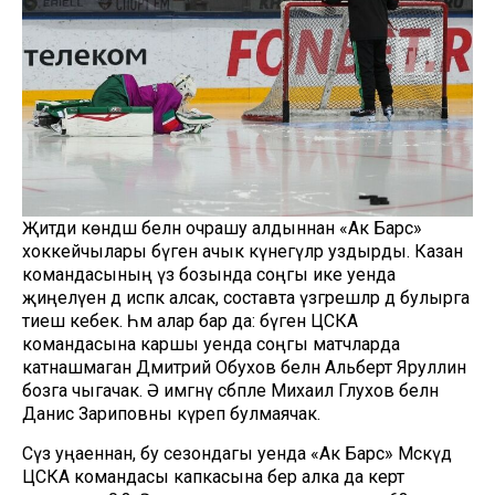
Җитди көндәш белән очрашу алдыннан «Ак Барс»
хоккейчылары бүген ачык күнегүләр уздырды. Казан
командасының үз бозында соңгы ике уенда
җиңелүен дә исәпкә алсак, составта үзгәрешләр дә булырга
тиеш кебек. Һәм алар бар да: бүген ЦСКА
командасына каршы уенда соңгы матчларда
катнашмаган Дмитрий Обухов белән Альберт Яруллин
бозга чыгачак. Ə имгәнү сәбәпле Михаил Глухов белән
Данис Зариповны күреп булмаячак.
Сүз уңаеннан, бу сезондагы уенда «Ак Барс» Мәскәүдә
ЦСКА командасы капкасына бер алка да кертә