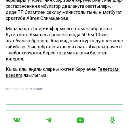
чаралары үткәрелгәннән соң, зыян күрүчеләрне 7нче шәһәр
хастаханәсеннән амбулатор дәвалануга озаттылар», -
диде ТР Сәламәтлек саклау министрлыгының матбугат
сәркатибе Айгөл Сәлимҗанова.
Моңа кадәр «Татар-информ» агентлыгы хәбәр иткәнчә,
бүген иртән Ямашев проспектында 60 һәм 10нчы
автобуслар
бәрелешә
. Авариядә зыян күргән дүрт кешене
табиблар 7нче шәһәр хастаханәсенә озата. Аларның өчесе
- нейрохирургия, берсе травматология бүлегенә
китерелә.
Кызыклы яңалыкларны күзәтеп бару өчен
Телеграм-
каналга
язылыгыз
#юл-транспорт һәлакәте