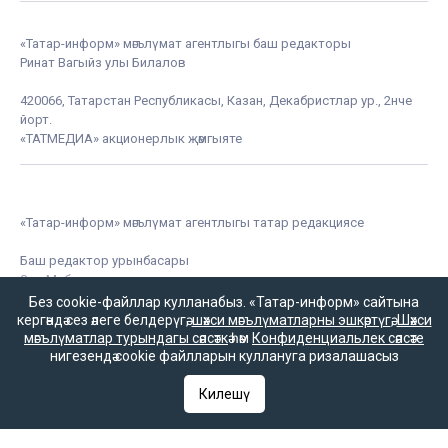
«Татар-информ» мәгълүмат агентлыгы баш редакторы
Ринат Вагыйз улы Билалов
420066, Татарстан Республикасы, Казан, Декабристлар ур., 2нче
йорт.
«ТАТМЕДИА» акционерлык җәмгыяте
«Татар-информ» мәгълүмат агентлыгы татар редакциясе
Баш редактор урынбасары
Зилә Мөбәрәкшина
Без cookie-файллар кулланабыз. «Татар-информ» сайтына
кергәндә сез әлеге белдерүгә,
шәхси мәгълүматларны эшкәртүгә
,
Шәхси
мәгълүматлар турындагы сәясәткә
һәм
Конфиденциальлек сәясәте
нигезендә cookie файлларын куллануга ризалашасыз
Редакция телефоны
+7 (843) 222-0-999 (1304)
Килешү
Редакциянең электрон почтасы
infotat@tatar-inform.ru