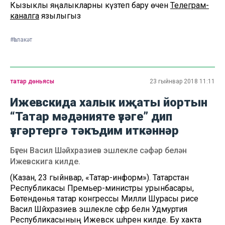
Кызыклы яңалыкларны күзәтеп бару өчен
Телеграм-
каналга
язылыгыз
#һәлакәт
татар дөньясы
23 гыйнвар 2018 11:11
Ижевскида халык иҗаты йортын
“Татар мәдәнияте үзәге” дип
үзгәртергә тәкъдим иткәннәр
Бүген Васил Шәйхразиев эшлекле сәфәр белән
Ижевскига килде.
(Казан, 23 гыйнвар, «Татар-информ»). Татарстан
Республикасы Премьер-министры урынбасары,
Бөтендөнья татар конгрессы Милли Шурасы рәисе
Васил Шәйхразиев эшлекле сәфәр белән Удмуртия
Республикасының Ижевск шәһәренә килде. Бу хакта