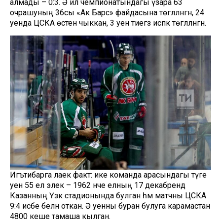
алмады – 0:3. Ә ил чемпионатындагы үзара 63
очрашуның 36сы «Ак Барс» файдасына төгәлләнгән, 24
уенда ЦСКА өстен чыккан, 3 уен тиегз исәпкә төгәлләнгән.
Игътибарга лаек факт: ике команда арасындагы тәүге
уен 55 ел элек – 1962 нче елның 17 декабрендә
Казанның Үзәк стадионында булган һәм матчны ЦСКА
9:4 исәбе белән откан. Ә уенны буран булуга карамастан
4800 кеше тамаша кылган.