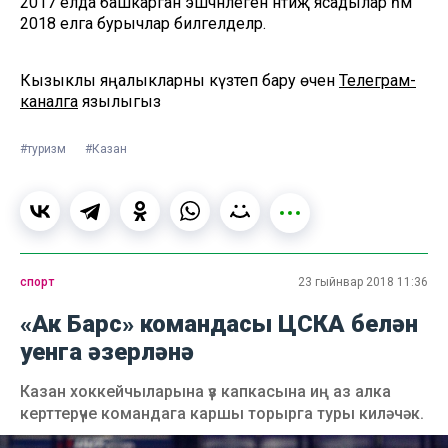
2017 елда башкарган эшчәнлегенә нәтиҗә ясадылар һәм
2018 елга бурычлар билгеләделәр.
Кызыклы яңалыкларны күзәтеп бару өчен
Телеграм-
каналга
язылыгыз
#туризм
#Казан
спорт
23 гыйнвар 2018 11:36
«Ак Барс» командасы ЦСКА белән
уенга әзерләнә
Казан хоккейчыларына үз капкасына иң аз алка
керттерүче командага каршы торырга туры киләчәк.