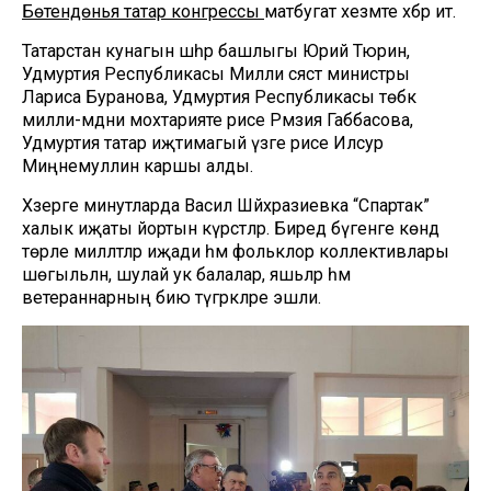
Бөтендөнья татар конгрессы
матбугат хезмәте хәбәр итә.
Татарстан кунагын шәһәр башлыгы Юрий Тюрин,
Удмуртия Республикасы Милли сәясәт министры
Лариса Буранова, Удмуртия Республикасы төбәк
милли-мәдәни мохтарияте рәисе Рәмзия Габбасова,
Удмуртия татар иҗтимагый үзәге рәисе Илсур
Миңнемуллин каршы алды.
Хәзерге минутларда Васил Шәйхразиевка “Спартак”
халык иҗаты йортын күрсәтәләр. Биредә бүгенге көндә
төрле милләтләр иҗади һәм фольклор коллективлары
шөгыльләнә, шулай ук балалар, яшьләр һәм
ветераннарның бию түгәрәкләре эшли.