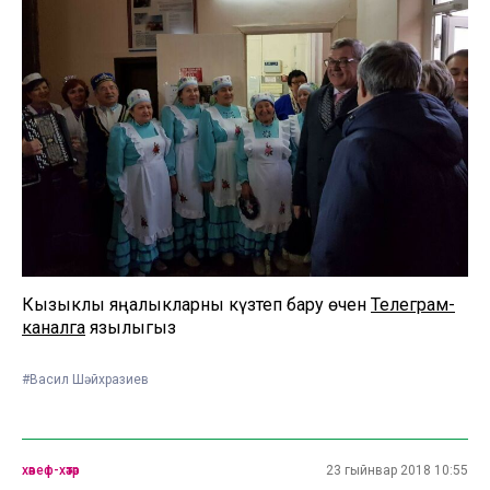
Кызыклы яңалыкларны күзәтеп бару өчен
Телеграм-
каналга
язылыгыз
#Васил Шәйхразиев
хәвеф-хәтәр
23 гыйнвар 2018 10:55