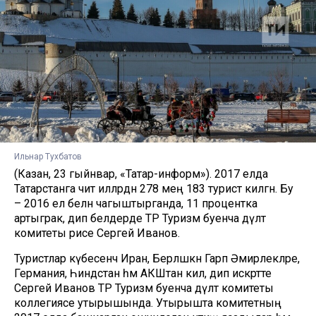
Ильнар Тухбатов
(Казан, 23 гыйнвар, «Татар-информ»). 2017 елда
Татарстанга чит илләрдән 278 мең 183 турист килгән. Бу
– 2016 ел белән чагыштырганда, 11 процентка
артыграк, дип белдерде ТР Туризм буенча дәүләт
комитеты рәисе Сергей Иванов.
Туристлар күбесенчә Иран, Берләшкән Гарәп Әмирлекләре,
Германия, Һиндстан һәм АКШтан килә, дип искәртте
Сергей Иванов ТР Туризм буенча дәүләт комитеты
коллегиясе утырышында. Утырышта комитетның