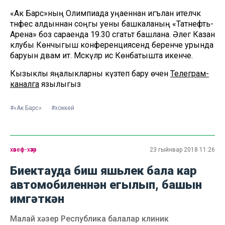
«Ак Барс»ның Олимпиада уңаеннан игълан ителәчәк
тәнәфес алдыннан соңгы уены башкаланың «Татнефть-
Арена» боз сараенда 19.30 сәгатьтә башлана. Әлегә Казан
клубы Көнчыгыш конференциясендә беренче урында
баруын дәвам итә. Мәскәүләр исә Көнбатышта икенче.
Кызыклы яңалыкларны күзәтеп бару өчен
Телеграм-
каналга
язылыгыз
#«Ак Барс»
#хоккей
хәвеф-хәтәр
23 гыйнвар 2018 11:26
Биектауда биш яшьлек бала кар
автомобиленнән егылып, башын
имгәткән
Малай хәзер Республика балалар клиник