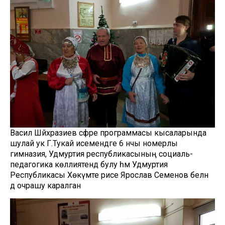
Васил Шәйхразиев сәфәре программасы кысаларында
шулай ук Г.Тукай исемендәге 6 нчы номерлы
гимназия, Удмуртия республикасының социаль-
педагогика көллиятендә булу һәм Удмуртия
Республикасы Хөкүмәте рәисе Ярослав Семенов белән
дә очрашу каралган