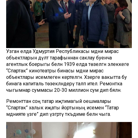
Узган елда Удмуртия Республикасы мәдәни мирас
объектларын дәүләт тарафыннан саклау буенча
агентлык боерыгы белән 1939 елда төзелгән элеккеге
“Спартак” кинотеатры бинасы мәдәни мирас
объектлары исемлегенә кертелгән. Хәзерге вакытта бу
бинага капиталь төзекләндерү таләп ителә. Ремонтка
чыгымнар суммасы 20-30 миллион сум дип бәяләнә.
Ремонттан соң татар иҗтимагый оешмалары
“Спартак” халык иҗаты йортының исемен “Татар
мәдәнияте үзәге” дип үзгәртү тәкъдиме белән чыга.