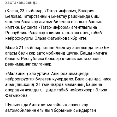
хастаханәсендә.
(Казан, 23 гыйнвар, «Татар-информ», Валерия
Белова). Татарстанның Биектау районында биш
яшьлек бала кар автомобиленнән егылып, башын
имгәткән. Бу хакта «Татар-информ» агентлыгына
Республика балалар клиник хастаханәсенең табиб-
нейрохирургы Эльза Фатыйхова хәбәр итте.
Малай 21 гыйнвар көнне Биектау авылында әтисе һәм
апасы белән кар автомобилендә шуган. Башы имгәнгән
баланы Республика балалар клиник хастаханәсенә
реанимациягә салганнар.
«Малайның хәле уртача. Аны реанимациядән
нейрохирургия бүлегенә күчерделәр. Бала аңында, әнисе
аның янәшәсендә. 21 гыйнварда малайның башына
операция ясалды», - диде табиб-нейрохирург Эльза
Фатыйхова.
Шунысы да билгеле: малайның апасы кар
автомобиленнән егылып борынын сындырган.