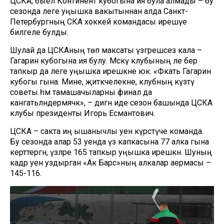
ЦСКА, быел Континент кубогына ия була алмады – бу
сезонда әлеге уңышка вакытыннан алда Санкт-
Петербургның СКА хоккей командасы ирешүе
билгеле булды.
Шулай да ЦСКАның төп максаты үзгәрешсез кала –
Гагарин кубогына ия булу. Мәскәү клубының әле бер
тапкыр да әлеге уңышка ирешкәне юк. «Фәкать Гагарин
кубогы гына. Мине, җитәкчелекне, клубның күзәтү
советы һәм тамашачыларны финал да
канәгатьләндермәячәк», – дигән иде сезон башында ЦСКА
клубы президенты Игорь Есмантович.
ЦСКА – сакта иң ышанычлы уен күрсәтүче команда.
Бу сезонда алар 53 уенда үз капкасына 77 алка гына
керттергән, үзләре 165 тапкыр уңышка ирешкән. Шуның
кадәр уен уздырган «Ак Барс»ның алкалар аермасы –
145-116.