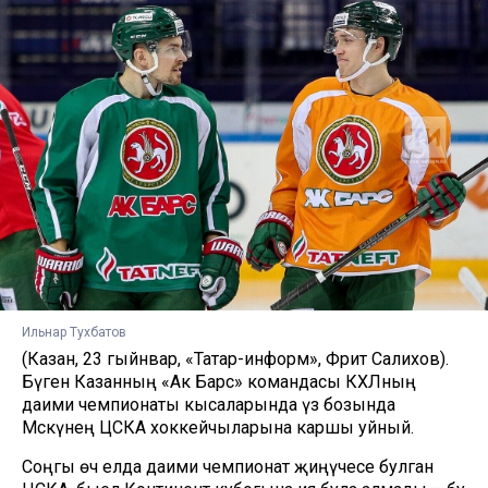
Ильнар Тухбатов
(Казан, 23 гыйнвар, «Татар-информ», Фәрит Салихов).
Бүген Казанның «Ак Барс» командасы КХЛның
даими чемпионаты кысаларында үз бозында
Мәскәүнең ЦСКА хоккейчыларына каршы уйный.
Соңгы өч елда даими чемпионат җиңүчесе булган