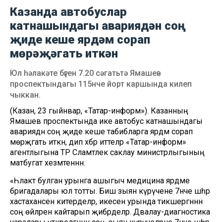
Казанда автобуслар
катнашындагы авариядән соң
җиде кеше ярдәм сорап
мөрәҗәгать иткән
Юл һәлакәте бүген 7.20 сәгатьтә Ямашев
проспектындагы 115нче йорт каршында килеп
чыккан.
(Казан, 23 гыйнвар, «Татар-информ»). Казанның
Ямашев проспектында ике автобус катнашындагы
авариядән соң җиде кеше табибларга ярдәм сорап
мөрәҗәгать иткән, дип хәбәр иттеләр «Татар-информ»
агентлыгына ТР Сәламәтлек саклау министрлыгының
матбугат хезмәтеннән.
«Һәлакәт булган урынга ашыгыч медицина ярдәме
бригадалары юл тотты. Биш зыян күрүчене 7нче шәһәр
хастаханәсенә китерделәр, икесен урында тикшергәннән
соң өйләренә кайтарып җибәрделәр. Дәвалау-диагностика