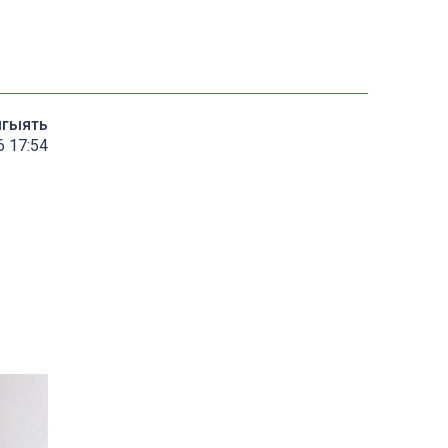
мгыять
 17:54