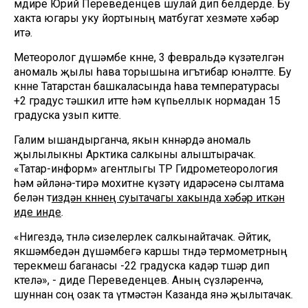
мөдире Юрий Переведенцев шулай дип белдерде. Бу
хакта югары уку йортының матбугат хезмәте хәбәр
итә.
Метеоролог дүшәмбе көнне, 3 февральдә күзәтелгән
аномаль җылы һава торышына игътибар юнәлтте. Бу
көнне Татарстан башкаласында һава температурасы
+2 градус тәшкил итте һәм күпьеллык нормадан 15
градуска узып китте.
Галим ышандырганча, якын көннәрдә аномаль
җылылыкны Арктика салкыны алыштырачак.
«Татар-информ» агентлыгы ТР Гидрометеорология
һәм әйләнә-тирә мохитне күзәтү идарәсенә сылтама
белән т
издән көннең суытачагы хакында хәбәр иткән
иде инде
.
«Нигездә, төнлә сизелерлек салкынайтачак. Әйтик,
якшәмбедән дүшәмбегә каршы төндә термометрның
терекөмеш баганасы -22 градуска кадәр төшәр дип
көтелә», - диде Переведенцев. Аның сүзләренчә,
шуннан соң озак та үтмәстән Казанда янә җылытачак.