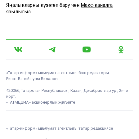
Яңалыкларны күзәтеп бару өчен
Макс-каналга
язылыгыз
«Татар-информ» мәгълүмат агентлыгы баш редакторы
Ринат Вагыйз улы Билалов
420066, Татарстан Республикасы, Казан, Декабристлар ур., 2нче
йорт.
«ТАТМЕДИА» акционерлык җәмгыяте
«Татар-информ» мәгълүмат агентлыгы татар редакциясе