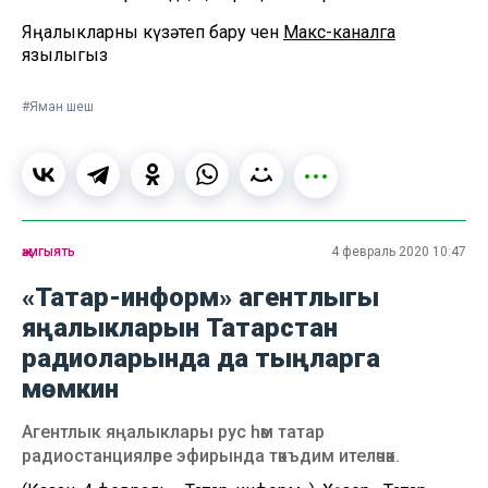
Яңалыкларны күзәтеп бару өчен
Макс-каналга
язылыгыз
#Яман шеш
җәмгыять
4 февраль 2020 10:47
«Татар-информ» агентлыгы
яңалыкларын Татарстан
радиоларында да тыңларга
мөмкин
Агентлык яңалыклары рус һәм татар
радиостанцияләре эфирында тәкъдим ителәчәк.