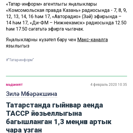
«Татар-информ» агентлыгы яңалыклары
«Комсомольская правда Казань» радиосында - 7, 8, 9,
12, 13, 14, 16 һәм 17, «Авторадио» (Зәй) эфирында –
14 һәм 17, «Ди-ФМ – Нижнекамск» радиосында 12.50
һәм 17.50 сәгатьтә эфирга чыгачак.
Яңалыкларны күзәтеп бару өчен
Макс-каналга
язылыгыз
#"Татар-информ"
мәдәният
4 февраль 2020 10:35
Зилә Мөбәрәкшина
Татарстанда гыйнвар аенда
ТАССР йөзьеллыгына
багышланган 1,3 меңнән артык
чара узган