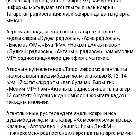
(Казан, 4 февраль, «Татар-информ»). Хәзер «Татар-
информ» мәгълүмат агентлыгы яңалыкларын
Татарстан радиостанцияләре эфирында да тыңларга
мөмкин.
Аерым алганда, агентлыкның татар телендәге
яңалыклары «Күңел радиосы», «Арча радиосы»,
«Биектау ФМ», «Буа ФМ», «Нократ дулкыннары»,
«Дулкын радиосы», «Актаныш радиосы» һәм «Мөслим
МР» радиостанцияләрендә эфирга чыгачак.
Аларның күпчелегендә «Татар-информ» агентлыгы
яңалыкларын дүшәмбедән җомгага кадәр 8, 12, 14
һәм 17 сәгатьләрдә тыңлап булачак. Бары тик
«Мөслим МР» һәм «Актаныш радиосы»нда гына алар
13 сәгатьтә (шулай ук дүшәмбедән җомгага кадәр)
тәкъдим ителәчәк.
Агентлыкның рус телендәге яңалыкларын исә
дүшәмбедән җомгага кадәр «Комсомольская правда
Казань», «Авторадио – Заинск» һәм «Ди-ФМ –
Нижнекамск» радиостанцияләрендә тыңларга мөмкин.