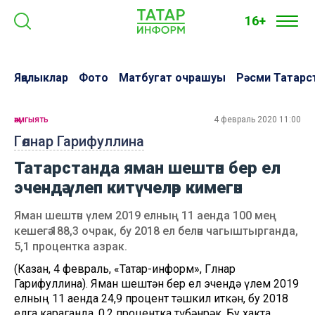
16+
Яңалыклар
Фото
Матбугат очрашуы
Рәсми Татарс
җәмгыять
4 февраль 2020 11:00
Гөлнар Гарифуллина
Татарстанда яман шештән бер ел
эчендә үлеп китүчеләр кимегән
Яман шештән үлем 2019 елның 11 аенда 100 мең
кешегә 188,3 очрак, бу 2018 ел белән чагыштырганда,
5,1 процентка азрак.
(Казан, 4 февраль, «Татар-информ», Гөлнар
Гарифуллина). Яман шештән бер ел эчендә үлем 2019
елның 11 аенда 24,9 процент тәшкил иткән, бу 2018
елга караганда, 0,2 процентка түбәнрәк. Бу хакта