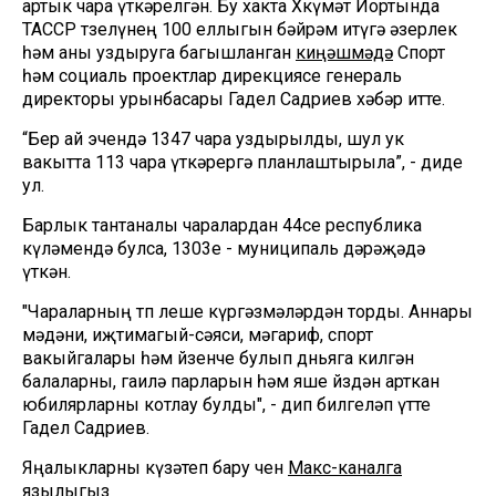
артык чара үткәрелгән. Бу хакта Хөкүмәт Йортында
ТАССР төзелүнең 100 еллыгын бәйрәм итүгә әзерлек
һәм аны уздыруга багышланган
киңәшмәдә
Спорт
һәм социаль проектлар дирекциясе генераль
директоры урынбасары Гадел Садриев хәбәр итте.
“Бер ай эчендә 1347 чара уздырылды, шул ук
вакытта 113 чара үткәрергә планлаштырыла”, - диде
ул.
Барлык тантаналы чаралардан 44се республика
күләмендә булса, 1303е - муниципаль дәрәҗәдә
үткән.
"Чараларның төп өлеше күргәзмәләрдән торды. Аннары
мәдәни, иҗтимагый-сәяси, мәгариф, спорт
вакыйгалары һәм йөзенче булып дөньяга килгән
балаларны, гаилә парларын һәм яше йөздән арткан
юбилярларны котлау булды", - дип билгеләп үтте
Гадел Садриев.
Яңалыкларны күзәтеп бару өчен
Макс-каналга
язылыгыз