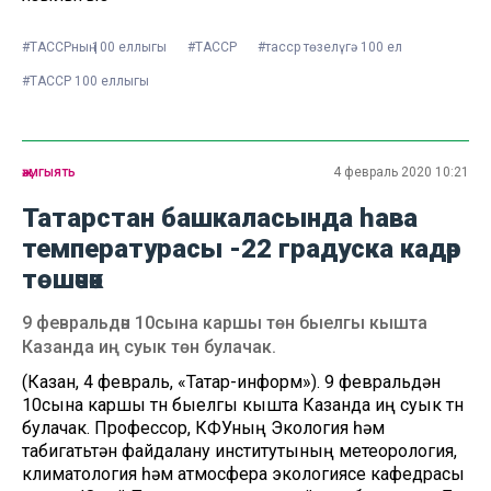
#ТАССРның 100 еллыгы
#ТАССР
#тасср төзелүгә 100 ел
#ТАССР 100 еллыгы
җәмгыять
4 февраль 2020 10:21
Татарстан башкаласында һава
температурасы -22 градуска кадәр
төшәчәк
9 февральдән 10сына каршы төн быелгы кышта
Казанда иң суык төн булачак.
(Казан, 4 февраль, «Татар-информ»). 9 февральдән
10сына каршы төн быелгы кышта Казанда иң суык төн
булачак. Профессор, КФУның Экология һәм
табигатьтән файдалану институтының метеорология,
климатология һәм атмосфера экологиясе кафедрасы