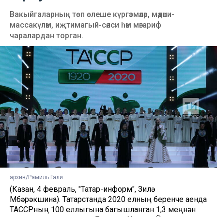
Вакыйгаларның төп өлеше күргәзмәләр, мәдәни-
массакүләм, иҗтимагый-сәяси һәм мәгариф
чаралардан торган.
архив/Рамиль Гали
(Казан, 4 февраль, "Татар-информ", Зилә
Мөбәрәкшина). Татарстанда 2020 елның беренче аенда
ТАССРның 100 еллыгына багышланган 1,3 меңнән