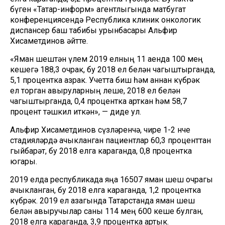
бүген «Татар-информ» агентлыгында матбугат
конференциясендә Республика клиник онкологик
диспансер баш табибы урынбасары Альфир
Хисаметдинов әйтте.
«Яман шештән үлем 2019 елның 11 аенда 100 мең
кешегә 188,3 очрак, бу 2018 ел белән чагыштырганда,
5,1 процентка азрак. Учетта биш һәм аннан күбрәк
ел торган авыруларның өлеше, 2018 ел белән
чагыштырганда, 0,4 процентка арткан һәм 58,7
процент тәшкил иткән», — диде ул.
Альфир Хисаметдинов сүзләренчә, чире 1-2 нче
стадияләрдә ачыкланган пациентлар 60,3 проценттан
гыйбарәт, бу 2018 елга караганда, 0,8 процентка
югары.
2019 елда республикада яңа 16507 яман шеш очрагы
ачыкланган, бу 2018 елга караганда, 1,2 процентка
күбрәк. 2019 ел азагында Татарстанда яман шеш
белән авыручылар саны 114 мең 600 кеше булган,
2018 елга караганда, 3,9 процентка артык.