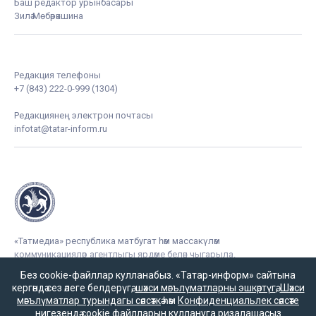
Баш редактор урынбасары
Зилә Мөбәрәкшина
Редакция телефоны
+7 (843) 222-0-999 (1304)
Редакциянең электрон почтасы
infotat@tatar-inform.ru
«Татмедиа» республика матбугат һәм массакүләм
коммуникацияләр агентлыгы ярдәме белән чыгарыла.
Без cookie-файллар кулланабыз. «Татар-информ» сайтына
кергәндә сез әлеге белдерүгә,
шәхси мәгълүматларны эшкәртүгә
,
Шәхси
мәгълүматлар турындагы сәясәткә
һәм
Конфиденциальлек сәясәте
нигезендә cookie файлларын куллануга ризалашасыз