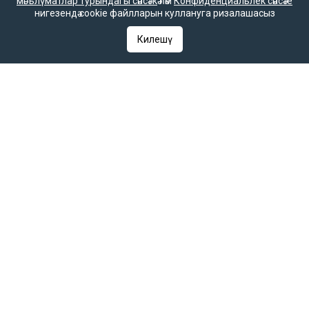
мәгълүматлар турындагы сәясәткә
һәм
Конфиденциальлек сәясәте
нигезендә cookie файлларын куллануга ризалашасыз
Редакция телефоны
+7 (843) 222-0-999 (1304)
Килешү
Редакциянең электрон почтасы
infotat@tatar-inform.ru
«Татмедиа» республика матбугат һәм массакүләм
коммуникацияләр агентлыгы ярдәме белән чыгарыла.
16+
Әлеге ресурста