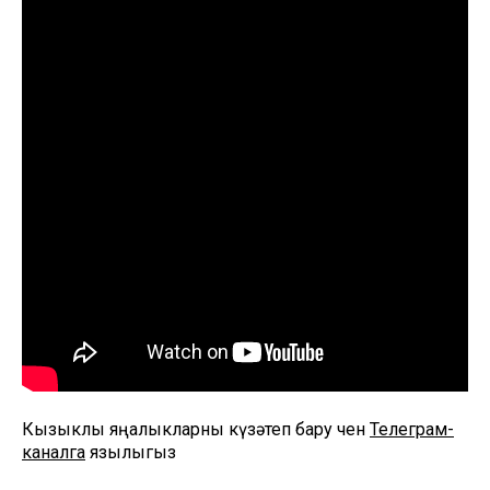
Кызыклы яңалыкларны күзәтеп бару өчен
Телеграм-
каналга
язылыгыз