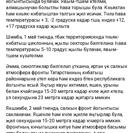
йогынтысында булачак. Явым-төшем көтелми,
алмашынучан болытлы һава торышы була. Көньяктан
һәм көньяк-көнбатыштан талгын җил исәчәк. Төнлә һава
температурасы + 3, -2 градуска кадәр төшә, көндез +12,
+17 градуска кадәр җылыта.
Шимбә, 1 май төнендә, төбәк территориясендә төньяк-
көнбатыш циклонның җылы секторы билгеләнә. Һава
температурасы 5-10 градус җылы булачак, явым-
төшем күзәтелми.
Әмма, синоптиклар билгеләп үткәнчә, иртән үк салкын
атмосфера фронты Татарстанның көнбатыш
районнарына үтеп керә һәм көндез бөтен республикага
йогынты ясый. Яңгыр явуы ихтимал, яшен, урыны
белән көчәйгәндә 15-20 метрга кадәр көчле җил көтелә,
ул секундына 23 метрга кадәр җитәргә мөмкин.
Якшәмбе, 2 май төнендә, салкын фронт йогынтысы
сакланачак. Яшенле һәм көчле җилле яңгырлар була,
җил секундына 15-20 метрга кадәр көчәергә мөмкин.
Фронтның көнчыгышка китүе һәм атмосфера басымы