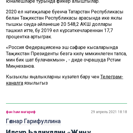
юнәлешләре турында фикер алыштылар.
2020 ел нәтиҗәләре буенча Татарстан Республикасы
белән Таҗикстан Республикасы арасында ике яклы
тышкы сәүдә әйләнеше 20 548,2 АКШ доллары
тәшкил итте, бу 2019 ел күрсәткечләреннән 17,7
процентка артыграк.
«Россия Федерациясенә эш сәфәре кысаларында
Таҗикстан Президенты безгә килү мөмкинлеген тапса,
мин бик шат булачакмын» , - диде очрашуда Рөстәм
Миңнеханов.
Кызыклы яңалыкларны күзәтеп бару өчен
Телеграм-
каналга
язылыгыз
фән һәм мәгариф
29 апрель 2021 18:18
Гөлнар Гарифуллина
Илсур Һадиуллин «Җиңү