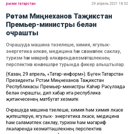
рәсми татарстан
29 апрель 2021 18:32
Рөстәм Миңнеханов Таҗикстан
Премьер-министры белән
очрашты
Очрашуда машина төзелеше, химия, ягулык-
энергетика өлкәсе, медицина һәм сәламәтлек саклау,
туризм һәм мәгариф өлкәләрендә хезмәттәшлекнең
перспектив юнәлешләре турында фикер алыштылар.
(Казан, 29 апрель, «Татар-информ»). Бүген Татарстан
Президенты Рөстәм Миңнеханов Таҗикстан
Республикасы Премьер-министры Каһир Рәсүлзадә
белән очрашты, дип хәбәр итә республика
җитәкчесенең матбугат хезмәте.
Очрашуда машина төзелеше, химия һәм химия өлкәсе
җитештерүе, ягулык- энергетика өлкәсе, медицина
һәм сәламәтлек саклау, туризм һәм мәгариф
өлкәләрендә хезмәттәшлекнең перспектив