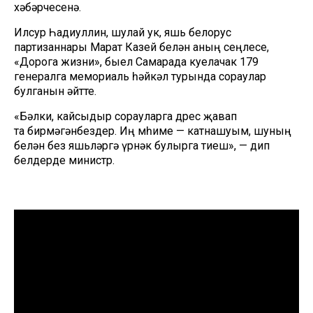
хәбәрчесенә.
Илсур Һадиуллин, шулай ук, яшь белорус
партизаннары Марат Казей белән аның сеңлесе,
«Дорога жизни», быел Самарада куелачак 179
генералга мемориаль һәйкәл турында сораулар
булганын әйтте.
«Бәлки, кайсыдыр сорауларга дөрес җавап
та бирмәгәнбездер. Иң мөһиме — катнашуым, шуның
белән без яшьләргә үрнәк булырга тиеш», — дип
белдерде министр.