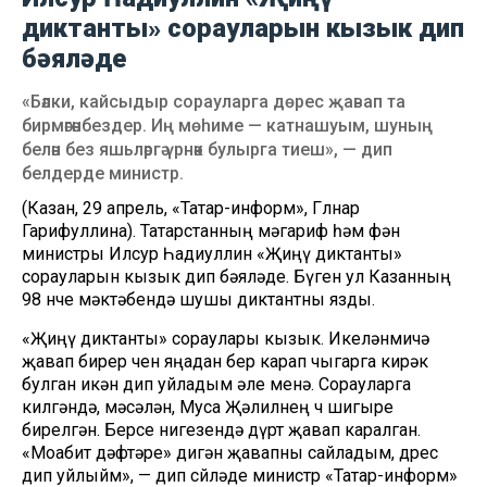
диктанты» сорауларын кызык дип
бәяләде
«Бәлки, кайсыдыр сорауларга дөрес җавап та
бирмәгәнбездер. Иң мөһиме — катнашуым, шуның
белән без яшьләргә үрнәк булырга тиеш», — дип
белдерде министр.
(Казан, 29 апрель, «Татар-информ», Гөлнар
Гарифуллина). Татарстанның мәгариф һәм фән
министры Илсур Һадиуллин «Җиңү диктанты»
сорауларын кызык дип бәяләде. Бүген ул Казанның
98 нче мәктәбендә шушы диктантны язды.
«Җиңү диктанты» сораулары кызык. Икеләнмичә
җавап бирер өчен яңадан бер карап чыгарга кирәк
булган икән дип уйладым әле менә. Сорауларга
килгәндә, мәсәлән, Муса Җәлилнең өч шигыре
бирелгән. Берсе нигезендә дүрт җавап каралган.
«Моабит дәфтәре» дигән җавапны сайладым, дөрес
дип уйлыйм», — дип сөйләде министр «Татар-информ»