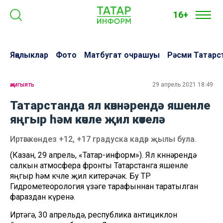
16+
Яңалыклар
Фото
Матбугат очрашуы
Рәсми Татарс
җәмгыять
29 апрель 2021 18:49
Татарстанда ял көннәрендә яшенле
яңгыр һәм көчле җил көтелә
Иртәгә көндез +12, +17 градуска кадәр җылы була.
(Казан, 29 апрель, «Татар-информ»). Ял көннәрендә
салкын атмосфера фронты Татарстанга яшенле
яңгыр һәм көчле җил китерәчәк. Бу ТР
Гидрометеорология үзәге тарафыннан таратылган
фараздан күренә.
Иртәгә, 30 апрельдә, республика антициклон