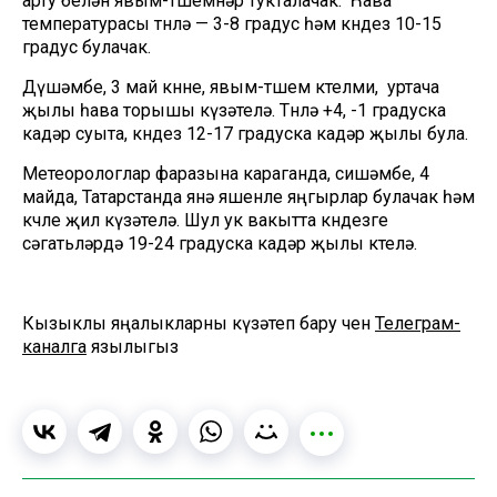
арту белән явым-төшемнәр тукталачак. Һава
температурасы төнлә — 3-8 градус һәм көндез 10-15
градус булачак.
Дүшәмбе, 3 май көнне, явым-төшем көтелми, уртача
җылы һава торышы күзәтелә. Төнлә +4, -1 градуска
кадәр суыта, көндез 12-17 градуска кадәр җылы була.
Метеорологлар фаразына караганда, сишәмбе, 4
майда, Татарстанда янә яшенле яңгырлар булачак һәм
көчле җил күзәтелә. Шул ук вакытта көндезге
сәгатьләрдә 19-24 градуска кадәр җылы көтелә.
Кызыклы яңалыкларны күзәтеп бару өчен
Телеграм-
каналга
язылыгыз