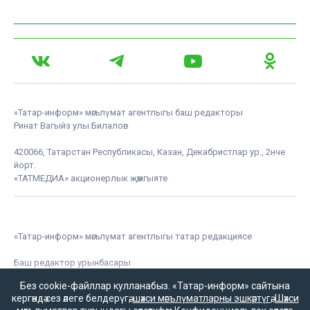
«Татар-информ» мәгълүмат агентлыгы баш редакторы
Ринат Вагыйз улы Билалов
420066, Татарстан Республикасы, Казан, Декабристлар ур., 2нче
йорт.
«ТАТМЕДИА» акционерлык җәмгыяте
«Татар-информ» мәгълүмат агентлыгы татар редакциясе
Баш редактор урынбасары
Зилә Мөбәрәкшина
Без cookie-файллар кулланабыз. «Татар-информ» сайтына
кергәндә сез әлеге белдерүгә,
шәхси мәгълүматларны эшкәртүгә
,
Шәхси