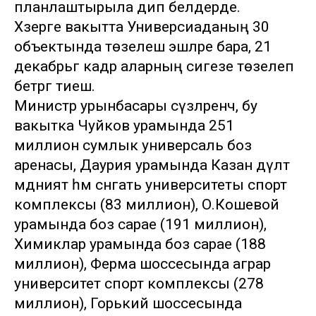
планлаштырыла дип белдерде.
Хәзерге вакытта Универсиаданың 30
объектында төзелеш эшләре бара, 21
декабрьгә кадәр аларның сигезе төзелеп
бетәргә тиеш.
Министр урынбасары сүзләренчә, бу
вакытка Чуйков урамында 251
миллион сумлык универсаль боз
аренасы, Даурия урамында Казан дәүләт
мәдәният һәм сәнәгать университеты спорт
комплексы (83 миллион), О.Кошевой
урамында боз сарае (191 миллион),
Химиклар урамында боз сарае (188
миллион), Ферма шоссесында аграр
университет спорт комплексы (278
миллион), Горький шоссесында