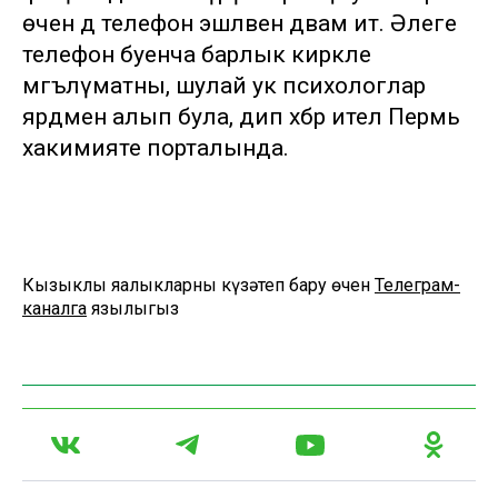
өчен дә телефон эшләвен дәвам итә. Әлеге
телефон буенча барлык кирәкле
мәгълүматны, шулай ук психологлар
ярдәмен алып була, дип хәбәр ителә Пермь
хакимияте порталында.
Кызыклы яңалыкларны күзәтеп бару өчен
Телеграм-
каналга
язылыгыз