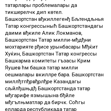
татарлары проблемалары да
тикшереләчәк дип көтелә.
Башкортстан вђкиллегенђ Бљтендљнья
Татар конгрессыныћ Башкортстандагы
даими вђкиле Алик Локманов,
Башкортстан Татар милли-мђдђни
мохтарияте рђисе урынбасары Мђќит
Хуќин, Башкортстан Татар конгрессы
Башкарма комитеты әгъзасы Кәрим
Яушев һәм башка татар милли
оешмалары вәкилләре бара. Башкортстан
миллђтпђрвђрлђре Казандагы
сљйлђшњдђ Башкортстанда татар
мђгарифе язмышына бђйле
мђгълњматлар да бирәчәк. Соћгы
елларда республикада татар