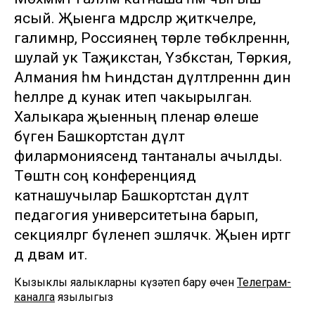
ясый. Җыенга мәдрәсәләр җитәкчеләре,
галимнәр, Россиянең төрле төбәкләреннән,
шулай ук Таҗикстан, Үзбәкстан, Төркия,
Алмания һәм Һиндстан дәүләтләреннән дин
әһелләре дә кунак итеп чакырылган.
Халыкара җыенның пленар өлеше
бүген Башкортстан дәүләт
филармониясендә тантаналы ачылды.
Төштән соң конференциядә
катнашучылар Башкортстан дәүләт
педагогия университетына барып,
секцияләргә бүленеп эшләячәк. Җыен иртәгә
дә дәвам итә.
Кызыклы яңалыкларны күзәтеп бару өчен
Телеграм-
каналга
язылыгыз