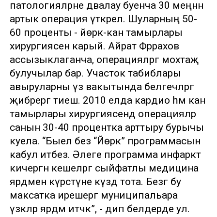
патологияләрне дәвалау буенча 30 меңнән
артык операция үткәрелә. Шуларның 50-
60 проценты - йөрәк-кан тамырлары
хирургиясенә карый. Айрат Фәррахов
ассызыклаганча, операцияләргә мохтаҗ
булучылар бар. Участок табиблары
авыруларны үз вакытында белгечләргә
җибәрергә тиеш. 2010 елда кардио һәм кан
тамырлары хирургиясендә операцияләр
санын 30-40 процентка арттыру бурычы
куела. “Быел без “Йөрәк” программасын
кабул итәбез. Әлеге программа инфаркт
кичергән кешеләргә сыйфатлы медицина
ярдәмен күрсәтүне күздә тота. Безгә бу
максатка ирешергә муниципальара
үзәкләр ярдәм итәчәк”, - дип белдерде ул.