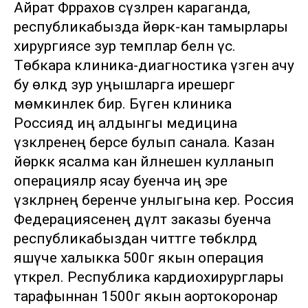
Айрат Фәррахов сүзләренә караганда,
республикабызда йөрәк-кан тамырлары
хирургиясе зур темплар белән үсә.
Төбәкара клиника-диагностика үзәген ачу
бу өлкәдә зур уңышларга ирешергә
мөмкинлек бирә. Бүген клиника
Россиядә иң алдынгы медицина
үзәкләренең берсе булып санала. Казан
йөрәккә ясалма кан әйләнешен кулланып
операцияләр ясау буенча иң эре
үзәкләрнең беренче унлыгына керә. Россия
Федерациясенең дәүләт заказы буенча
республикабыздан читтәге төбәкләрдә
яшәүче халыкка 500гә якын операция
үткәрелә. Республика кардиохирурглары
тарафыннан 1500гә якын аортокоронар