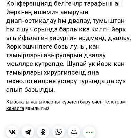
Конференциядә белгечләр тарафыннан
йөрәкнең ишемия авыруын
диагностикалау һәм дәвалау, тумыштан
һәм яшәү чорында барлыкка килгән йөрәк
зәгыйфьлеген хирургия ярдәмендә дәвалау,
йөрәк эшчәнлеге бозылуны, кан
тамырлары авыруларын дәвалау
мәсьәләләре күтәрелде. Шулай ук йөрәк-кан
тамырлары хирургиясендә яңа
технологияләрне үстерү турында да сүз
алып барылды.
Кызыклы яңалыкларны күзәтеп бару өчен
Телеграм-
каналга
язылыгыз