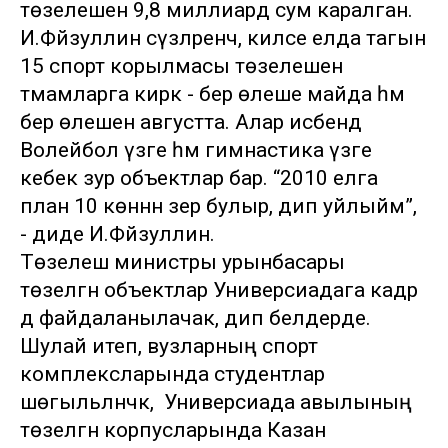
төзелешенә 9,8 миллиард сум каралган.
И.Фәйзуллин сүзләренчә, киләсе елда тагын
15 спорт корылмасы төзелешен
тәмамларга кирәк - бер өлеше майда һәм
бер өлешен августта. Алар исәбендә
Волейбол үзәге һәм гимнастика үзәге
кебек зур объектлар бар. “2010 елга
план 10 көннән әзер булыр, дип уйлыйм”,
- диде И.Фәйзуллин.
Төзелеш министры урынбасары
төзелгән объектлар Универсиадага кадәр
дә файдаланылачак, дип белдерде.
Шулай итеп, вузларның спорт
комплексларында студентлар
шөгыльләнәчәк, ә Универсиада авылының
төзелгән корпусларында Казан