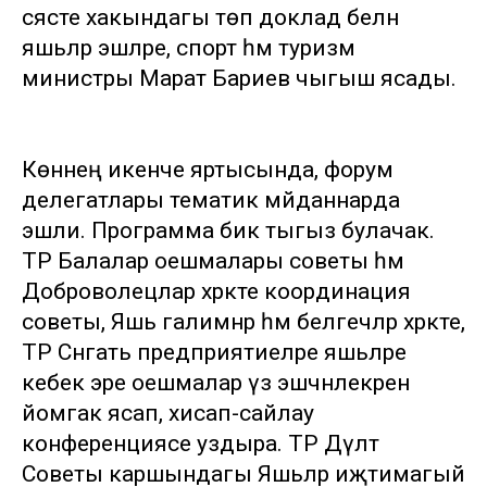
сәясәте хакындагы төп доклад белән
яшьләр эшләре, спорт һәм туризм
министры Марат Бариев чыгыш ясады.
Көннең икенче яртысында, форум
делегатлары тематик мәйданнарда
эшли. Программа бик тыгыз булачак.
ТР Балалар оешмалары советы һәм
Доброволецлар хәрәкәте координация
советы, Яшь галимнәр һәм белгечләр хәрәкәте,
ТР Сәнәгать предприятиеләре яшьләре
кебек эре оешмалар үз эшчәнлекәренә
йомгак ясап, хисап-сайлау
конференциясе уздыра. ТР Дәүләт
Советы каршындагы Яшьләр иҗтимагый