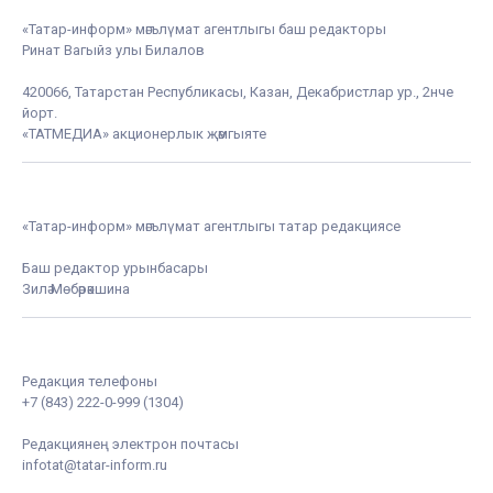
«Татар-информ» мәгълүмат агентлыгы баш редакторы
Ринат Вагыйз улы Билалов
420066, Татарстан Республикасы, Казан, Декабристлар ур., 2нче
йорт.
«ТАТМЕДИА» акционерлык җәмгыяте
«Татар-информ» мәгълүмат агентлыгы татар редакциясе
Баш редактор урынбасары
Зилә Мөбәрәкшина
Редакция телефоны
+7 (843) 222-0-999 (1304)
Редакциянең электрон почтасы
infotat@tatar-inform.ru