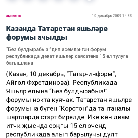
җәмгыять
10 декабрь 2009 14:33
Казанда Татарстан яшьләре
форумы ачылды
“Без булдырабыз!”дип исемләнгән форум
республикада дәүләт яшьләр сәясәтенә 15 ел тулуга
багышлана
(Казан, 10 декабрь, “Татар-информ”,
Айгөл Фәхретдинова). Республикада
Яшьләр елына “Без булдырабыз!”
форумы нокта куячак. Татарстан яшьләре
форумына бүген “Корстон”да тантаналы
шартларда старт бирелде. Ике көн дәвам
итәчәк җыенда соңгы 15 ел эчендә
республикада алып барылучы дәүләт