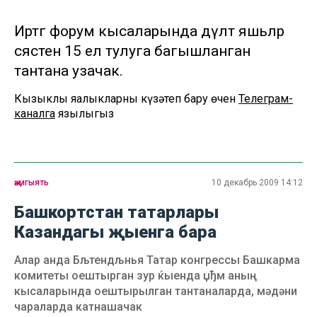
Иртәгә форум кысаларында дәүләт яшьләр
сәясәтенә 15 ел тулуга багышланган
тантана узачак.
Кызыклы яңалыкларны күзәтеп бару өчен
Телеграм-
каналга
язылыгыз
җәмгыять
10 декабрь 2009 14:12
Башкортстан татарлары
Казандагы җыенга бара
Алар анда Бљтендљнья Татар конгрессы Башкарма
комитеты оештырган зур ќыенда џђм аның
кысаларында оештырылган тантаналарда, мәдәни
чараларда катнашачак