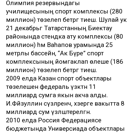
Олимпия резервындагы
училищесының спорт комплексы (280
миллион) төзелеп бетәргә тиеш. Шулай ук
21 декабрьгә Татарстанның Биектау
районында стендка ату комплексы (80
миллион) һәм Ваһапов урамында 25
метрлы бассейн, “Ак Бүре” спорт
комплексының йомгаклап өлеше (186
миллион) төзелеп бетәргә тиеш.
2009 елда Казан спорт объектлары
төзелешенә федераль үзәктән 11
миллиард сумга якын акча алды.
И.Фәйзуллин сүзләренчә, хәзерге вакытта 8
миллиард сум үзләштерелгән.
2010 елда Россия Федерациясе
бюджетында Универсиада объектлары