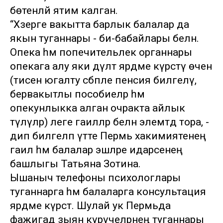
бөтенләй ятим калган.
“Хәзерге вакытта барлык балалар да
якын туганнары - әби-бабайлары белән.
Опека һәм попечительлек органнары
опекага алу яки дәүләт ярдәме күрсәтү өчен
(әтисен югалту сәбәпле пенсия билгеләү,
бервакытлы пособиеләр һәм
опекунлыкка алган очракта айлык
түләүләр) әлеге гаиләләр белән элемтәдә тора, -
дип билгеләп үтте Пермь хакимиятенең
гаилә һәм балалар эшләре идарәсенең
башлыгы Татьяна Зотина.
Ышаныч телефоны психологлары
туганнарга һәм балаларга консультация
ярдәме күрсәтә. Шулай ук Пермьда
фаҗигадә зыян күрүчеләрнең туганнары