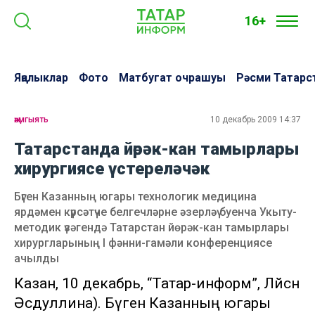
16+
Яңалыклар
Фото
Матбугат очрашуы
Рәсми Татарс
җәмгыять
10 декабрь 2009 14:37
Татарстанда йөрәк-кан тамырлары
хирургиясе үстереләчәк
Бүген Казанның югары технологик медицина
ярдәмен күрсәтүче белгечләрне әзерләү буенча Укыту-
методик үзәгендә Татарстан йөрәк-кан тамырлары
хирургларының I фәнни-гамәли конференциясе
ачылды
Казан, 10 декабрь, “Татар-информ”, Ләйсән
Әсәдуллина). Бүген Казанның югары