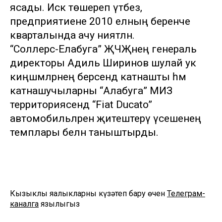
ясады. Искә төшереп үтәбез,
предприятиене 2010 елның беренче
кварталында ачу ниятләнә.
“Соллерс-Елабуга” ҖЧҖнең генераль
директоры Адиль Ширинов шулай ук
киңәшмәләрнең берсендә катнашты һәм
катнашучыларны “Алабуга” МИЗ
территориясендә “Fiat Ducato”
автомобильләрен җитештерү үсешенең
темплары белән таныштырды.
Кызыклы яңалыкларны күзәтеп бару өчен
Телеграм-
каналга
язылыгыз