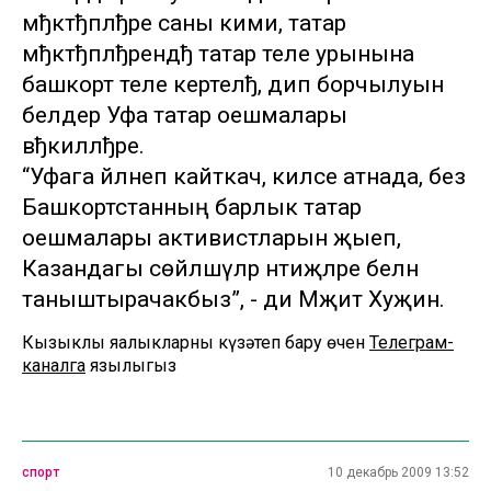
мђктђплђре саны кими, татар
мђктђплђрендђ татар теле урынына
башкорт теле кертелђ, дип борчылуын
белдерә Уфа татар оешмалары
вђкиллђре.
“Уфага әйләнеп кайткач, киләсе атнада, без
Башкортстанның барлык татар
оешмалары активистларын җыеп,
Казандагы сөйләшүләр нәтиҗәләре белән
таныштырачакбыз”, - ди Мәҗит Хуҗин.
Кызыклы яңалыкларны күзәтеп бару өчен
Телеграм-
каналга
язылыгыз
спорт
10 декабрь 2009 13:52