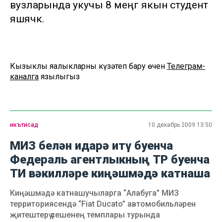
вузларында укучы 8 меңгә якын студент
яшәячәк.
Кызыклы яңалыкларны күзәтеп бару өчен
Телеграм-
каналга
язылыгыз
икътисад
10 декабрь 2009 13:50
МИЗ белән идарә итү буенча
Федераль агентлыкның ТР буенча
ТИ вәкилләре киңәшмәдә катнаша
Киңәшмәдә катнашучыларга “Алабуга” МИЗ
территориясендә “Fiat Ducato” автомобильләрен
җитештерү үсешенең темплары турында