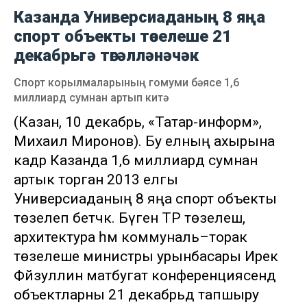
Казанда Универсиаданың 8 яңа
спорт объекты төзелеше 21
декабрьгә төгәлләнәчәк
Спорт корылмаларының гомуми бәясе 1,6
миллиард сумнан артып китә
(Казан, 10 декабрь, «Татар-информ»,
Михаил Миронов). Бу елның ахырына
кадәр Казанда 1,6 миллиард сумнан
артык торган 2013 елгы
Универсиаданың 8 яңа спорт объекты
төзелеп бетәчәк. Бүген ТР төзелеш,
архитектура һәм коммуналь–торак
төзелеше министры урынбасары Ирек
Фәйзуллин матбугат конференциясендә
объектларны 21 декабрьдә тапшыру