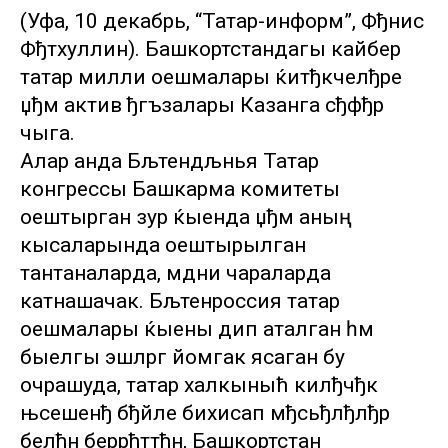
(Уфа, 10 декабрь, “Татар-информ”, Фђнис
Фђтхуллин). Башкортстандагы кайбер
татар милли оешмалары ќитђкчелђре
џђм актив ђгъзалары Казанга сђфђр
чыга.
Алар анда Бљтендљнья Татар
конгрессы Башкарма комитеты
оештырган зур ќыенда џђм аның
кысаларында оештырылган
тантаналарда, мәдәни чараларда
катнашачак. Бљтенроссия татар
оешмалары ќыены дип аталган һәм
быелгы эшләргә йомгак ясаган бу
очрашуда, татар халкыныћ килђчђк
њсешенђ бђйле бихисап мђсьђлђлђр
белђн беррђттђн, Башкортстан