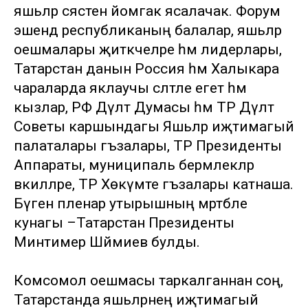
яшьләр сәясәтенә йомгак ясалачак. Форум
эшендә республиканың балалар, яшьләр
оешмалары җитәкчеләре һәм лидерлары,
Татарстан данын Россия һәм Халыкара
чараларда яклаучы сәләтле егет һәм
кызлар, РФ Дәүләт Думасы һәм ТР Дәүләт
Советы каршындагы Яшьләр иҗтимагый
палаталары әгъзалары, ТР Президенты
Аппараты, муниципаль берәмлекләр
вәкилләре, ТР Хөкүмәте әгъзалары катнаша.
Бүген пленар утырышның мәртәбәле
кунагы –Татарстан Президенты
Минтимер Шәймиев булды.
Комсомол оешмасы таркалганнан соң,
Татарстанда яшьләрнең иҗтимагый