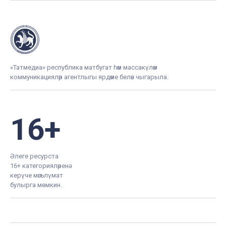
«Татмедиа» республика матбугат һәм массакүләм
коммуникацияләр агентлыгы ярдәме белән чыгарыла.
16+
Әлеге ресурста
16+ категорияләренә
керүче мәгълүмат
булырга мөмкин.