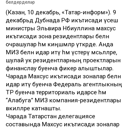
белдерделәр
(Казан, 10 декабрь, «Татар-информ»). 9
декабрьдә Дубнада РФ икътисади үсеш
министры Эльвира Нәбиуллина махсус
икътисади зона резидентлары белән
очрашулар һәм киңәшмәләр үткәрде. Анда
МИЗ белән идарә итү һәм үстерү мәсьәләләре,
шулай ук резидентларның проектларын
финанслау буенча фикер алыштылар.
Чарада Махсус икътисади зоналар белән
идарә итү буенча Федераль агентлыкның
ТР буенча территориаль идарәсе һәм
“Алабуга” МИЗ компания-резидентлары
вәкилләре катнашты.
Чарада Татарстан делегациясе
составында Махсус икътисади зоналар