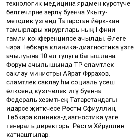
технологик медицина ярдәмен күрсәтүче
белгечләрне әзерләү буенча Укыту-
методик үзәгендә Татарстан йөрәк-кан
тамырлары хирургларының I фәнни-
гамәли конференциясе ачылды. Әлеге
чара Төбәкара клиника-диагностика үзәге
ачылуына 10 ел тулуга багышлана.
Форум ачылышында ТР сәламәтлек
саклау министры Айрат Фәррахов,
сәламәтлек саклау һәм социаль үсеш
өлкәсендә күзәтчелек итү буенча
Федераль хезмәтнең Татарстандагы
идарәсе җитәкчесе Рөстәм Сәфиуллин,
Төбәкара клиника-диагностика үзәге
генераль директоры Рөстәм Хәйруллин
катнаштылар.