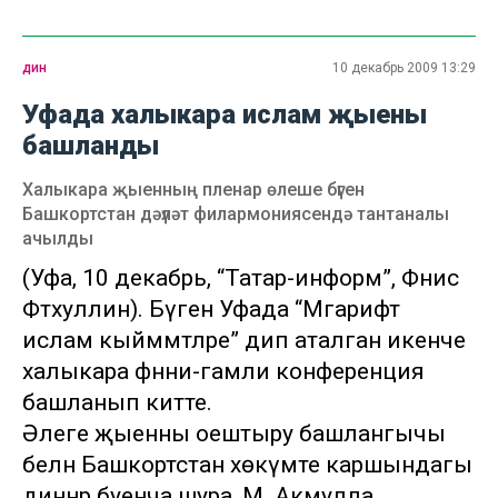
дин
10 декабрь 2009 13:29
Уфада халыкара ислам җыены
башланды
Халыкара җыенның пленар өлеше бүген
Башкортстан дәүләт филармониясендә тантаналы
ачылды
(Уфа, 10 декабрь, “Татар-информ”, Фәнис
Фәтхуллин). Бүген Уфада “Мәгарифтә
ислам кыйммәтләре” дип аталган икенче
халыкара фәнни-гамәли конференция
башланып китте.
Әлеге җыенны оештыру башлангычы
белән Башкортстан хөкүмәте каршындагы
диннәр буенча шура, М. Акмулла