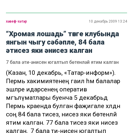
хәвеф-хәтәр
10 декабрь 2009 13:24
“Хромая лошадь” төнге клубында
янгын чыгу сәбәпле, 84 бала
әтисез яки әнисез калган
7 бала әти-әнисен югалтып бөтенләй ятим калган
(Казан, 10 декабрь, «Татар-информ»).
Пермь хакимиятенең гаилә һәм балалар
эшләре идарәсенең оператив
мәгълүматлары буенча 5 декабрьдә
Пермь краенда булган фаҗигале хәлдән
соң 84 бала әтисез, әнисез яки бөтенләй
ятим калган. 77 бала әтисез яки әнисез
калган, ә 7 бала әти-әнисен югалтып