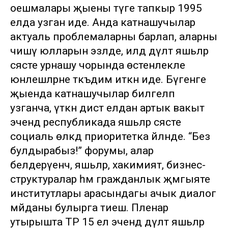
оешмалары җыены тәүге тапкыр 1995
елда узган иде. Анда катнашучылар
актуаль проблемаларны барлап, аларны
чишү юлларын эзләде, илдә дәүләт яшьләр
сәясәте урнашу чорында өстенлекле
юнәлешләрне тәкъдим иткән иде. Бүгенге
җыенда катнашучылар билгеләп
узганча, үткән дистә елдан артык вакыт
эчендә республикада яшьләр сәясәте
социаль өлкәдә приоритетка әйләнде. “Без
булдырабыз!” форумы, алар
белдерүенчә, яшьләр, хакимият, бизнес-
структуралар һәм гражданлык җәмгыяте
институтлары арасындагы ачык диалог
мәйданы булырга тиеш. Пленар
утырышта ТР 15 ел эчендә дәүләт яшьләр