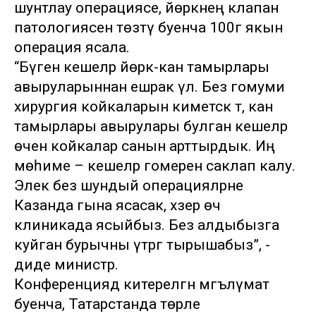
шунтлау операциясе, йөрәкнең клапан
патологиясен төзәтү буенча 100гә якын
операция ясала.
“Бүген кешеләр йөрәк-кан тамырлары
авыруларыннан ешрак үлә. Без гомуми
хирургия койкаларын киметсәк тә, кан
тамырлары авырулары булган кешеләр
өчен койкалар санын арттырдык. Иң
мөһиме – кешеләр гомерен саклап калу.
Элек без шундый операцияләрне
Казанда гына ясасак, хәзер өч
клиникада ясыйбыз. Без алдыбызга
куйган бурычны үтәргә тырышабыз”, -
диде министр.
Конференциядә китерелгән мәгълүмат
буенча, Татарстанда төрле