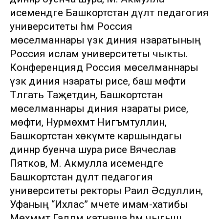
исемендәге Башкортстан дәүләт педагогия
университеты һәм Россия
мөселманнары үзәк диния нәзаратының
Россия ислам университеты чыкты.
Конференциядә Россия мөселманнары
үзәк диния нәзараты рәисе, баш мөфти
Тәлгать Таҗетдин, Башкортстан
мөселманнары диния нәзараты рәисе,
мөфти, Нурмөхәмәт Нигъмәтуллин,
Башкортстан хөкүмәте каршындагы
диннәр буенча шура рәисе Вячеслав
Пятков, М. Акмулла исемендәге
Башкортстан дәүләт педагогия
университеты ректоры Раил Әсәдуллин,
Уфаның “Ихлас” мәчете имам-хатибы
Мөхәммәт Галләм катнаша һәм чыгыш