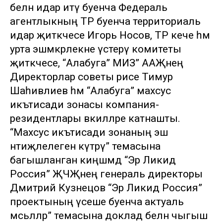
белән идарә итү буенча Федераль
агентлыкның ТР буенча территориаль
идарә җитәкчесе Игорь Носов, ТР кече һәм
урта эшмәкәрлекне үстерү комитеты
җитәкчесе, “Алабуга” МИЗ” ААҖнең
Директорлар советы рәисе Тимур
Шаһивәлиев һәм “Алабуга” махсус
икътисади зонасы компания-
резидентлары вәкилләре катнашты.
“Махсус икътисади зонаның эш
нәтиҗәлелеген күтәрү” темасына
багышланган киңәшмәдә “Эр Ликид
Россия” ҖЧҖнең генераль директоры
Дмитрий Кузнецов “Эр Ликид Россия”
проектының үсеше буенча актуаль
мәсьәләләр” темасына доклад белән чыгыш