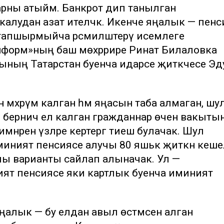
арны атыйм. Банкрот дип танылган
калудан азат ителәчәк. Икенче яңалык — пенс
 тапшырмыйча рәсмиләштерү исемлеге
р-информ»ның баш мөхәррире Ринат Билаловка
ндының Татарстан буенча идарәсе җитәкчесе Э
тән мәхрүм калган һәм яңасын таба алмаган, шу
әр берничә ел калган гражданнар өчен вакыты
имнәрен үзләре кертергә тиеш булачак. Шул
ният пенсиясе алучы 80 яшькә җиткән кешелә
шлы варианты сайлап алыначак. Ул —
ят пенсиясе яки картлык буенча иминият
яңалык — бу елдан авыл өстәмәсен алган