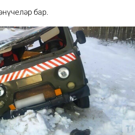
әнүчеләр бар.