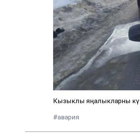
Кызыклы яңалыкларны күзә
#авария