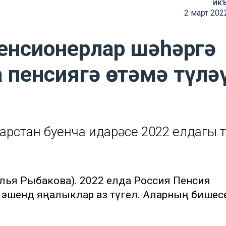
ик
2 март 202
енсионерлар шәһәргә
 пенсиягә өстәмә түлә
рстан буенча идарәсе 2022 елдагы 
талья Рыбакова). 2022 елда Россия Пенсия
 эшендә яңалыклар аз түгел. Аларның бишес