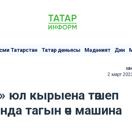
сми Татарстан
Татар дөньясы
Мәдәният
Дин
хәв
2 март 202
» юл кырыена төшеп
нда тагын өч машина