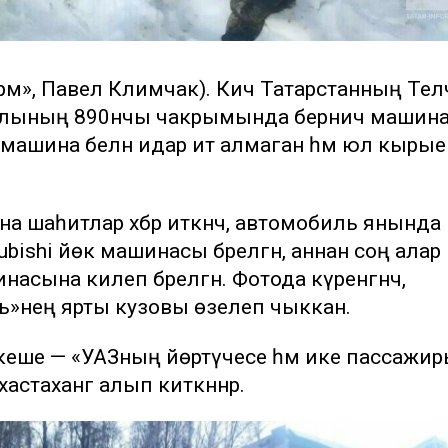
орм», Павел Климчак). Кичә Татарстанның Телә
лының 890нчы чакрымында берничә машин
 машина белән идарә итә алмаган һәм юл кыры
 шаһитлар хәбәр иткәнчә, автомобиль янында
ubishi йөк машинасы бәрелгән, аннан соң алар
насына килеп бәрелгән. Фотода күренгәнчә,
ь»нең ярты кузовы өзелеп чыккан.
ч кеше — «УАЗның йөртүчесе һәм ике пассажи
стаханәгә алып киткәннәр.