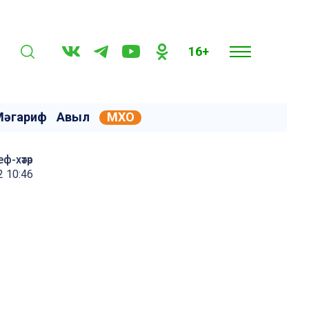
16+
Мәгариф
Авыл
МХО
еф-хәтәр
2 10:46