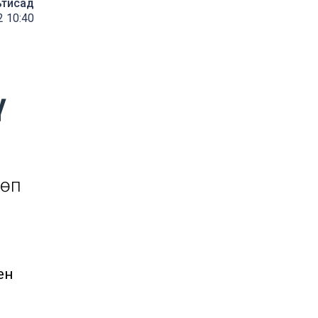
ътисад
2 10:40
ү
төп
ен