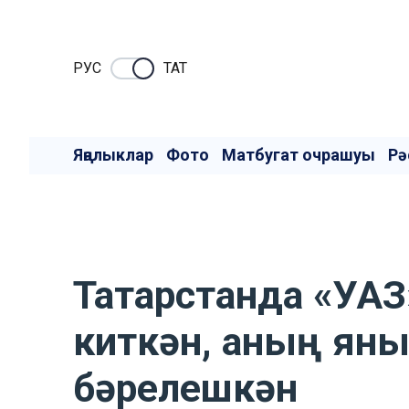
РУC
ТАТ
Яңалыклар
Фото
Матбугат очрашуы
Рә
Татарстанда «УАЗ
киткән, аның яны
бәрелешкән