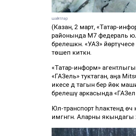
шаһитлар
(Казан, 2 март, «Татар-инф
районында М7 федераль ю
бәрелешкән. «УАЗ» йөртүчесе
төшеп киткән.
«Татар-информ» агентлыгына
«ГАЗель» туктаган, аңа Mits
икесе дә тагын бер йөк маши
бәрелешү аркасында «ГАЗел
Юл-транспорт һәлакәтендә ө
имгәнгән. Аларны якындагы ха