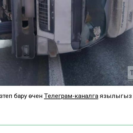
теп бару өчен
Телеграм-каналга
язылыгыз