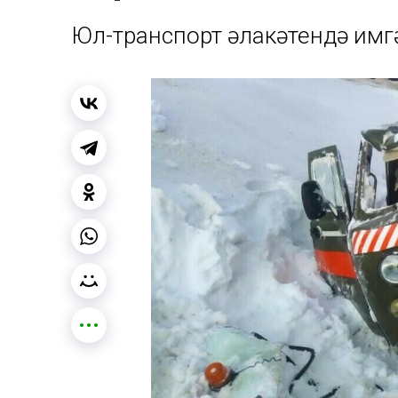
Юл-транспорт һәлакәтендә имг