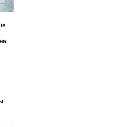
че
а
ена
ры