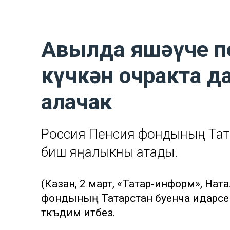
Авылда яшәүче п
күчкән очракта да
алачак
Россия Пенсия фондының Тата
биш яңалыкны атады.
(Казан, 2 март, «Татар-информ», На
фондының Татарстан буенча идарәсе
тәкъдим итәбез.