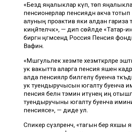
«Бездә яңалыклар күп, төп яңалыкл
пенсионерлар пенсиядән акча тотып 
алуның проактив яки алдан гариза
киңәйтеләчәк», — дип сөйләде «Тата
биргән әңгәмәсендә Россия Пенсия фо
Вафин.
«Мәшгульлек хезмәте хезмәткәрләре эш
ук вакытта аларга пенсия яшенә кад
алда пенсияләр билгеләү буенча тәкъд
ук туендыручысын югалту буенча ими
пенсия белән тәэмин итүнең иң оты
туендыручыны югалту буенча имини
пенсиясе», — диде ул.
Спикер сүзләренчә, «тагын бер яхшы 