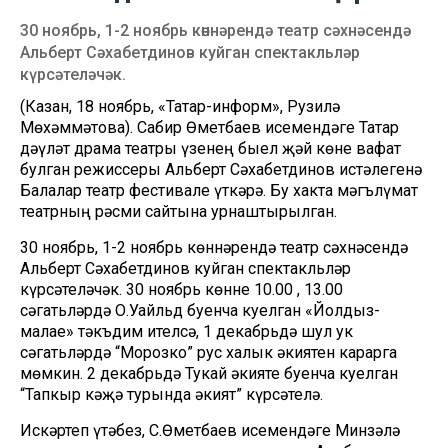
30 ноябрь, 1-2 ноябрь көннәрендә театр сәхнәсендә
Альберт Сәхабетдинов куйган спектакльләр
күрсәтеләчәк.
(Казан, 18 ноябрь, «Татар-информ», Рузилә
Мөхәммәтова). Сабир Өметбаев исемендәге Татар
дәүләт драма театры үзенең быел җәй көне вафат
булган режиссеры Альберт Сәхабетдинов истәлегенә
Балалар театр фестивале үткәрә. Бу хакта мәгълүмат
театрның рәсми сайтына урнаштырылган.
30 ноябрь, 1-2 ноябрь көннәрендә театр сәхнәсендә
Альберт Сәхабетдинов куйган спектакльләр
күрсәтеләчәк. 30 ноябрь көнне 10.00 , 13.00
сәгатьләрдә О.Уайльд буенча куелган «Йолдыз-
малае» тәкъдим ителсә, 1 декабрьдә шул ук
сәгатьләрдә “Морозко” рус халык әкиятен карарга
мөмкин. 2 декабрьдә Тукай әкияте буенча куелган
“Тапкыр кәҗә турында әкият” күрсәтелә.
Искәртеп үтәбез, С.Өметбаев исемендәге Минзәлә