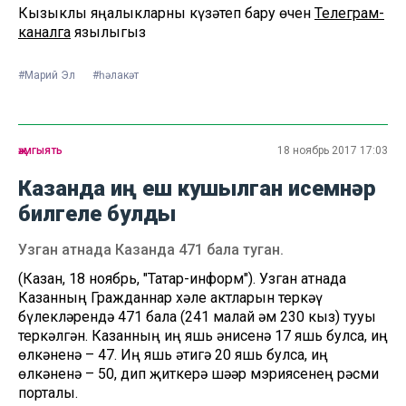
Кызыклы яңалыкларны күзәтеп бару өчен
Телеграм-
каналга
язылыгыз
#Марий Эл
#һәлакәт
җәмгыять
18 ноябрь 2017 17:03
Казанда иң еш кушылган исемнәр
билгеле булды
Узган атнада Казанда 471 бала туган.
(Казан, 18 ноябрь, "Татар-информ"). Узган атнада
Казанның Гражданнар хәле актларын теркәү
бүлекләрендә 471 бала (241 малай һәм 230 кыз) тууы
теркәлгән. Казанның иң яшь әнисенә 17 яшь булса, иң
өлкәненә – 47. Иң яшь әтигә 20 яшь булса, иң
өлкәненә – 50, дип җиткерә шәһәр мэриясенең рәсми
порталы.