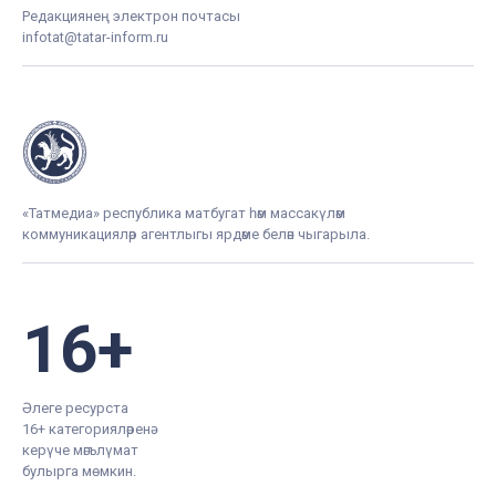
Редакциянең электрон почтасы
infotat@tatar-inform.ru
«Татмедиа» республика матбугат һәм массакүләм
коммуникацияләр агентлыгы ярдәме белән чыгарыла.
16+
Әлеге ресурста
16+ категорияләренә
керүче мәгълүмат
булырга мөмкин.