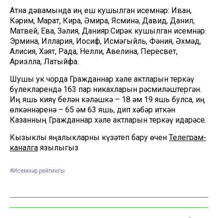
Атна дәвамында иң еш кушылган исемнәр: Иван,
Кәрим, Марат, Кира, Әмира, Ясминә, Давид, Данил,
Матвей, Ева, Зәлия, Данияр.Сирәк кушылган исемнәр:
Эрмина, Иллария, Иосиф, Исмәгыйль, Фәния, Әхмәд,
Алисия, Хәят, Рада, Нелли, Авелина, Пересвет,
Ариэлла, Латыйфа.
Шушы ук чорда Гражданнар хәле актларын теркәү
бүлекләрендә 163 пар никахларын рәсмиләштергән.
Иң яшь кияү белән кәләшкә – 18 һәм 19 яшь булса, иң
өлкәннәренә – 65 һәм 63 яшь, дип хәбәр иткән
Казанның Гражданнар хәле актларын теркәү идарәсе.
Кызыклы яңалыкларны күзәтеп бару өчен
Телеграм-
каналга
язылыгыз
#Исемнәр рейтингы