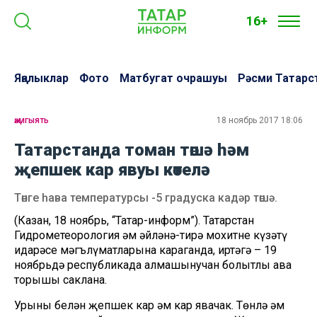
16+
Яңалыклар
Фото
Матбугат очрашуы
Рәсми Татарс
җәмгыять
18 ноябрь 2017 18:06
Татарстанда томан төшә һәм
җепшек кар явуы көтелә
Төнге һава температурсы -5 градуска кадәр төшә.
(Казан, 18 ноябрь, “Татар-информ”). Татарстан
Гидрометеорология һәм әйләнә-тирә мохитне күзәтү
идарәсе мәгълүматларына караганда, иртәгә – 19
ноябрьдә республикада алмашынучан болытлы һава
торышы саклана.
Урыны белән җепшек кар һәм кар явачак. Төнлә һәм