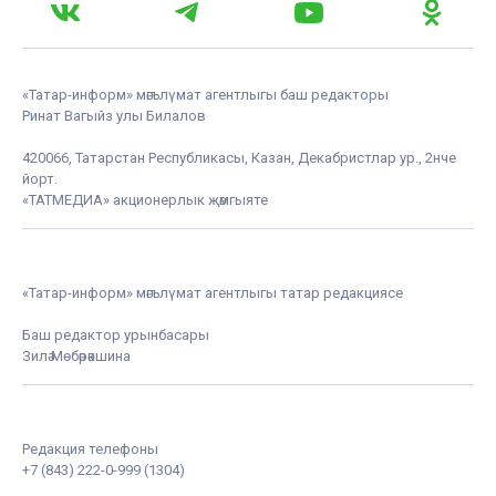
«Татар-информ» мәгълүмат агентлыгы баш редакторы
Ринат Вагыйз улы Билалов
420066, Татарстан Республикасы, Казан, Декабристлар ур., 2нче
йорт.
«ТАТМЕДИА» акционерлык җәмгыяте
«Татар-информ» мәгълүмат агентлыгы татар редакциясе
Баш редактор урынбасары
Зилә Мөбәрәкшина
Редакция телефоны
+7 (843) 222-0-999 (1304)