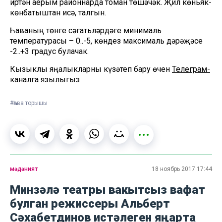
иртән аерым районнарда томан төшәчәк. Җил көньяк-
көнбатыштан исә, талгын.
Һаваның төнге сәгатьләрдәге минималь
температурасы – 0..-5, көндез максималь дәрәҗәсе
-2..+3 градус булачак.
Кызыклы яңалыкларны күзәтеп бару өчен
Телеграм-
каналга
язылыгыз
#Һава торышы
мәдәният
18 ноябрь 2017 17:44
Минзәлә театры вакытсыз вафат
булган режиссеры Альберт
Сәхабетдинов истәлеген яңарта