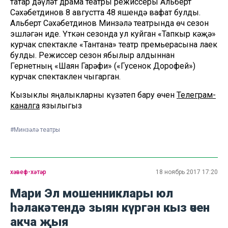
татар дәүләт драма театры режиссеры Альберт
Сәхәбетдинов 8 августта 48 яшендә вафат булды.
Альберт Сәхәбетдинов Минзәлә театрында өч сезон
эшләгән иде. Үткән сезонда ул куйган «Тапкыр кәҗә»
курчак спектакле «Тантана» театр премьерасына лаек
булды. Режиссер сезон ябылыр алдыннан
Гернетның «Шаян Гарәфи» («Гусенок Дорофей»)
курчак спектаклен чыгарган.
Кызыклы яңалыкларны күзәтеп бару өчен
Телеграм-
каналга
язылыгыз
#Минзәлә театры
хәвеф-хәтәр
18 ноябрь 2017 17:20
Мари Эл мошенниклары юл
һәлакәтендә зыян күргән кыз өчен
акча җыя