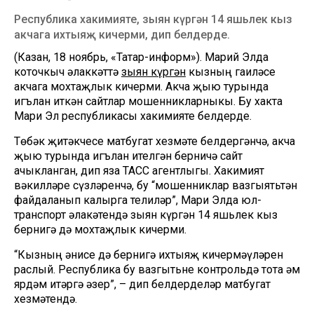
Республика хакимияте, зыян күргән 14 яшьлек кыз
акчага ихтыяҗ кичерми, дип белдерде.
(Казан, 18 ноябрь, «Татар-информ»). Марий Элда
коточкыч һәлаккәттә
зыян күргән
кызның гаиләсе
акчага мохтаҗлык кичерми. Акча җыю турында
игълан иткән сайтлар мошенникларныкы. Бу хакта
Мари Эл республикасы хакимияте белдерде.
Төбәк җитәкчесе матбугат хезмәте белдергәнчә, акча
җыю турында игълан ителгән берничә сайт
ачыкланган, дип яза ТАСС агентлыгы. Хакимият
вәкилләре сүзләренчә, бу “мошенниклар вазгыятьтән
файдаланып калырга телиләр”, Мари Элда юл-
транспорт һәлакәтендә зыян күргән 14 яшьлек кыз
бернигә дә мохтаҗлык кичерми.
“Кызның әнисе дә бернигә ихтыяҗ кичермәүләрен
раслый. Республика бу вазгытьне контрольдә тота һәм
ярдәм итәргә әзер”, – дип белдерделәр матбугат
хезмәтендә.