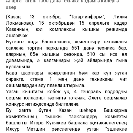
Аларга тагын 1000 данә техника ярдәмгә килергә
әзер
(Казан, 13 октябрь, “Татар-информ”, Лилия
Локманова). 15 октябрьдән 15 апрельгә кадәр
Казанның юл комплексы кышкы режимда
эшләячәк.
Бүгенге көндә башкаланың җыештыру техникасы
саклана торган паркында 651 данә техника бар,
аларның 85е кышкы сезонда, 510 сы исә ел
дәвамында, ә калганнары җәй айларында гына
кулланыла.
Һава шартлары начарланган һәм кар күп яуган
очракта, өстәмә 1 мең данә техниканы чит
оешмалардан алу планлаштырыла.
Узган кыштагы кебек үк, 4 генераль подрядчы
оешма юлларны тәртиптә тотачак. Әлеге оешмалар
конкурс нәтиҗәсендә билгеләнә.
Бу хакта бүген Казан шәһәре Башкарма
комитетының тышкы төзекләндерү комитеты
башлыгы Игорь Куляжев башкала җитәкчелегенең
Илсур Метшин рәислегендә узган “эшлекле