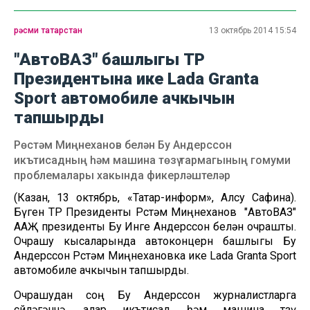
рәсми татарстан
13 октябрь 2014 15:54
"АвтоВАЗ" башлыгы ТР
Президентына ике Lada Granta
Sport автомобиле ачкычын
тапшырды
Рөстәм Миңнеханов белән Бу Андерссон
икътисадның һәм машина төзү тармагының гомуми
проблемалары хакында фикерләштеләр
(Казан, 13 октябрь, «Татар-информ», Алсу Сафина).
Бүген ТР Президенты Рөстәм Миңнеханов "АвтоВАЗ"
ААҖ президенты Бу Инге Андерссон белән очрашты.
Очрашу кысаларында автоконцерн башлыгы Бу
Андерссон Рөстәм Миңнехановка ике Lada Granta Sport
автомобиле ачкычын тапшырды.
Очрашудан соң Бу Андерссон журналистларга
сөйләгәнчә, алар икътисад һәм машина төзү