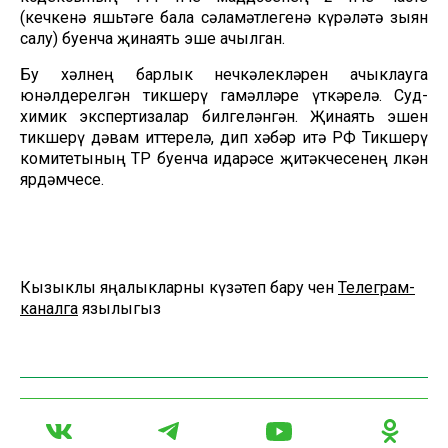
(кечкенә яшьтәге бала сәламәтлегенә күрәләтә зыян
салу) буенча җинаять эше ачылган.
Бу хәлнең барлык нечкәлекләрен ачыклауга
юнәлдерелгән тикшерү гамәлләре үткәрелә. Суд-
химик экспертизалар билгеләнгән. Җинаять эшен
тикшерү дәвам иттерелә, дип хәбәр итә РФ Тикшерү
комитетының ТР буенча идарәсе җитәкчесенең өлкән
ярдәмчесе.
Кызыклы яңалыкларны күзәтеп бару өчен
Телеграм-
каналга
язылыгыз