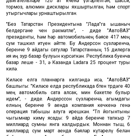
двигательләре 120 ат көченә үзгәртелгән, шасси,
тормоз, алюмин дисклары яхшыртылган, һәм спорт
утыргычлары урнаштырылган.
"Без Татарстан Президентына "Лада"га ышаныч
белдергәне өчен рәхмәтле", - диде "АвтоВАЗ"
президенты, һәм һәр автомобильнең бәясе 417 мең
сум тәшкил итүен әйтте. Бу Андерсон сүзләренчә,
беренче 9 айдагы сатулар Татарстанның 15 дилерга
ия иң зур базар булуын күрсәткән. Республика буенча
базар өлеше - 31, ә Казанда Ladaга 25 процент туры
килә.
Киләсе елга планнарга килгәндә исә, "АвтоВАЗ"
башлыгы: "Киләсе елда республикада бөтен төрдәге 40
мең автомобиль сата алсак, мин бәхетле булыр
идем", - диде. Андерссон сүзләренчә, агымдагы
елның беренче 9 аенда компания кечкенә генә
операция табышы алуга ирешкән. "Төп йогынтыны
чыгымнар кимү ясады: 9 айда беренче тапкыр 7
миллиард сумны янга калдырдык. Моннан тыш, 6
миллиард сум март аенда бәяләр күтәрелү белән