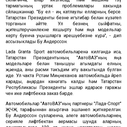
тармагының уртак проблемалары хакында
сөйләшкәннәр. "Бу ел - иң катлаулы елларның берсе.
Татарстан Президенты безне игътибар белән күзәтеп
торганын әйтте. Ул безнең сыйфатны,
җитештерүчәнлекне яхшырту һәм яңа модельләр
кертү буенча уңышларга ирешүебезне күрә", - дип
ассызыклады Бу Андерссон.
Lada Granta Sport автомобильләренә килгәндә исә,
Татарстан Президентының "АвтоВАЗ"ның яңа
модельләре белән танышуы агымдагы елның
җәендә, аны рәсми тәкъдим итү вакытында булган
иде. Ул чакта Рөстәм Миңнеханов автомобильдә йөреп
карады, аңардан канәгать калды һәм Татарстан
Республикасы Президенты эшләр идарәсе гаражы
өчен ике лифтбекка заказ бирде.
Автомобильләр "АвтоВАЗ"ның партнеры "Лада-Спорт"
ҖЧҖ тарафыннан ахыргача эшләнеп җиткерелгән.
Бу Андерссон сүзләренчә, әлеге автомобильләрнең
серияле лифтбектан аермасы шунда: аларның