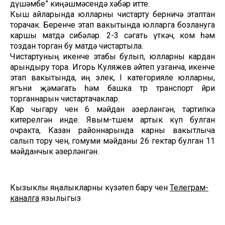
дүшәмбе” киңәшмәсендә хәбәр итте.
Кыш айларында юлларны чистарту берничә этаптан
торачак. Беренче этап вакытында юлларга бозлануга
каршы матдә сибәләр. 2-3 сәгать үткәч, ком һәм
тоздан торган бу матдә чистартыла.
Чистартуның икенче этабы булып, юлларны кардан
арындыру тора. Игорь Куляжев әйтеп узганча, икенче
этап вакытында, иң элек, I категорияле юлларны,
ягъни җәмәгать һәм башка төр транспорт йөри
торганнарын чистартачаклар.
Кар чыгару өчен 6 мәйдан әзерләнгән, тәртипкә
китерелгән инде. Явым-төшем артык күп булган
очракта, Казан районнарында карны вакытлыча
салып тору өчен, гомуми мәйданы 26 гектар булган 11
мәйданчык әзерләнгән.
Кызыклы яңалыкларны күзәтеп бару өчен
Телеграм-
каналга
язылыгыз