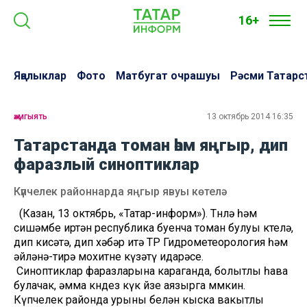
16+
Яңалыклар
Фото
Матбугат очрашуы
Рәсми Татарс
җәмгыять
13 октябрь 2014 16:35
Татарстанда томан һәм яңгыр, дип
фаразлый синоптиклар
Күпчелек районнарда яңгыр явуы көтелә
(Казан, 13 октябрь, «Татар-информ»). Төнлә һәм
сишәмбе иртән республика буенча томан булуы көтелә,
дип кисәтә, дип хәбәр итә ТР Гидрометеорология һәм
әйләнә-тирә мохитне күзәтү идарәсе.
Синоптиклар фаразларына караганда, болытлы һава
булачак, әмма көндез күк йөзе аязырга мөмкин.
Күпчелек районда урыны белән кыска вакытлы