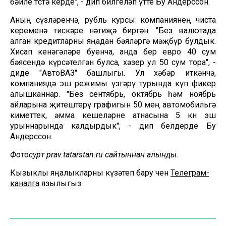
бәйле төстә керде", - дип билгеләп үтте Бу Андерссон.
Аның сүзләренчә, рубль курсы компаниянең чиста
кеременә тискәре нәтиҗә биргән. "Без валютада
алган кредитларны яңадан бәяләргә мәҗбүр булдык.
Хисап кенәгәләре буенча, анда бер евро 40 сум
бәясендә күрсәтелгән булса, хәзер ул 50 сум тора", -
диде "АвтоВАЗ" башлыгы. Ул хәбәр иткәнчә,
компаниядә эш режимы үзгәрү турында күп фикер
алышканнар. "Без сентябрь, октябрь һәм ноябрь
айларына җитештерү графигын 50 мең автомобильгә
киметтек, әмма кешеләрне атнасына 5 көн эш
урыннарында калдырдык", - дип белдерде Бу
Андерссон.
Фотосурәт prav.tatarstan.ru сайтыннан алынды.
Кызыклы яңалыкларны күзәтеп бару өчен
Телеграм-
каналга
язылыгыз