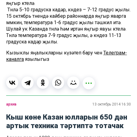
яңгыр көтелә.
Төнлә 5-10 градуска кадәр, көндез – 7-12 градус җылы.
15 октябрь төнендә кайбер районнарда яңгыр яварга
мөмкин, температура 1-6 градус җылы тәшкил итә.
Шулай ук Казанда төнлә һәм иртән яңгыр явуы көтелә.
Төнлә температура 7-9 градус җылы, ә көндез 11-13
градуска кадәр җылы.
Кызыклы яңалыкларны күзәтеп бару өчен
Телеграм-
каналга
язылыгыз
архив
13 октябрь 2014 16:30
Кыш көне Казан юлларын 650 дән
артык техника тәртиптә тотачак