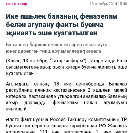
хәвеф-хәтәр
13 октябрь 2014 15:40
Ике яшьлек баланың феназепам
белән агулану факты буенча
җинаять эше кузгатылган
Бу хәлнең барлык нечкәлекләрен ачыклауга
юнәлдерелгән тикшерү гамәлләре үткәрелә
(Казан, 13 октябрь, “Татар-информ”). Татарстанда бала
сәламәтлегенә авыр зыян китерү буенча җинаять эше
кузгатылган.
Агымдагы елның 18 нче сентябрендә Балалар
республика клиник хастаханәсенә 2 яшьлек малай
китерелә. Хастаханәдә үткәрелгән анализлар баланың
авыр дәрәҗәдә феназепам белән агулануын
ачыклый.
Әлеге факт буенча Россия Тикшерү комитетының ТР
буенча тикшерү органнары тарафыннан РФ Җинаять
кодексының 111 нче маддәсенең 2 нче часте