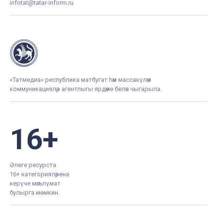
infotat@tatar-inform.ru
«Татмедиа» республика матбугат һәм массакүләм
коммуникацияләр агентлыгы ярдәме белән чыгарыла.
16+
Әлеге ресурста
16+ категорияләренә
керүче мәгълүмат
булырга мөмкин.