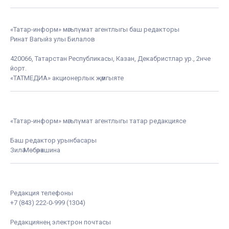
«Татар-информ» мәгълүмат агентлыгы баш редакторы
Ринат Вагыйз улы Билалов
420066, Татарстан Республикасы, Казан, Декабристлар ур., 2нче
йорт.
«ТАТМЕДИА» акционерлык җәмгыяте
«Татар-информ» мәгълүмат агентлыгы татар редакциясе
Баш редактор урынбасары
Зилә Мөбәрәкшина
Редакция телефоны
+7 (843) 222-0-999 (1304)
Редакциянең электрон почтасы