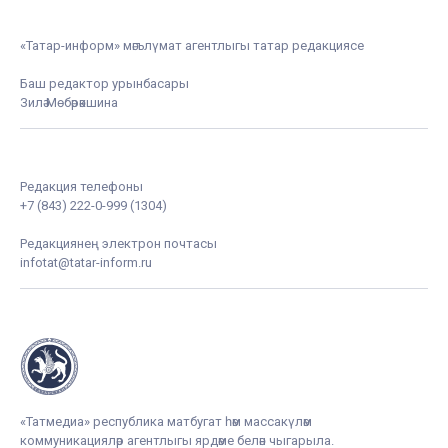
«Татар-информ» мәгълүмат агентлыгы татар редакциясе
Баш редактор урынбасары
Зилә Мөбәрәкшина
Редакция телефоны
+7 (843) 222-0-999 (1304)
Редакциянең электрон почтасы
infotat@tatar-inform.ru
«Татмедиа» республика матбугат һәм массакүләм
коммуникацияләр агентлыгы ярдәме белән чыгарыла.