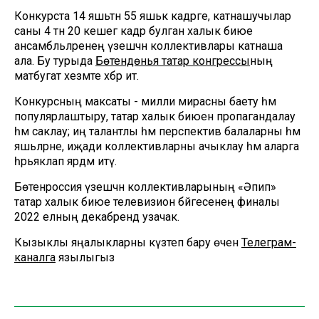
Конкурста 14 яшьтән 55 яшькә кадәрге, катнашучылар
саны 4 тән 20 кешегә кадәр булган халык биюе
ансамбльләренең үзешчән коллективлары катнаша
ала. Бу турыда
Бөтендөнья татар конгрессы
ның
матбугат хезмәте хәбәр итә.
Конкурсның максаты - милли мирасны баету һәм
популярлаштыру, татар халык биюен пропагандалау
һәм саклау; иң талантлы һәм перспектив балаларны һәм
яшьләрне, иҗади коллективларны ачыклау һәм аларга
һәрьяклап ярдәм итү.
Бөтенроссия үзешчән коллективларының «Әпипә»
татар халык биюе телевизион бәйгесенең финалы
2022 елның декабрендә узачак.
Кызыклы яңалыкларны күзәтеп бару өчен
Телеграм-
каналга
язылыгыз