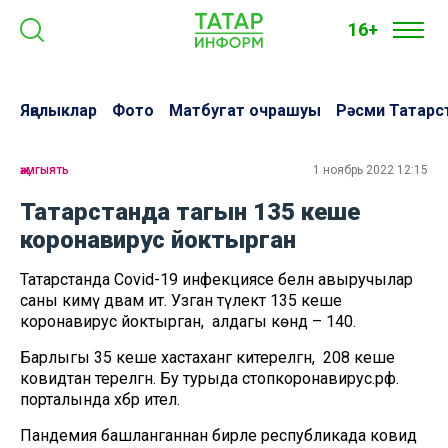
16+
Яңалыклар
Фото
Матбугат очрашуы
Рәсми Татарс
җәмгыять
1 ноябрь 2022 12:15
Татарстанда тагын 135 кеше
коронавирус йоктырган
Татарстанда Covid-19 инфекциясе белән авыручылар
саны кимү дәвам итә. Узган тәүлектә 135 кеше
коронавирус йоктырган, ә алдагы көндә – 140.
Барлыгы 35 кеше хастаханәгә китерелгән, ә 208 кеше
ковидтан терелгән. Бу турыда стопкоронавирус.рф.
порталында хәбәр ителә.
Пандемия башланганнан бирле республикада ковид