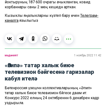
йоктыруның 187 600 очрагы ачыкланган, ковид
корбаннары саны 2 мең кешедән арткан.
Кызыклы яңалыкларны күзәтеп бару өчен
Телеграм-
каналга
язылыгыз
мәдәният
1 ноябрь 2022 11:42
«Әпипә» татар халык биюе
телевизион бәйгесенә гаризалар
кабул ителә
Бөтенроссия үзешчән коллективларының «Әпипә»
татар халык биюе телевизион бәйгесе дәвам итә.
Конкурс 2022 елның 24 октябреннән 6 декабренә кадәр
уздырыла.