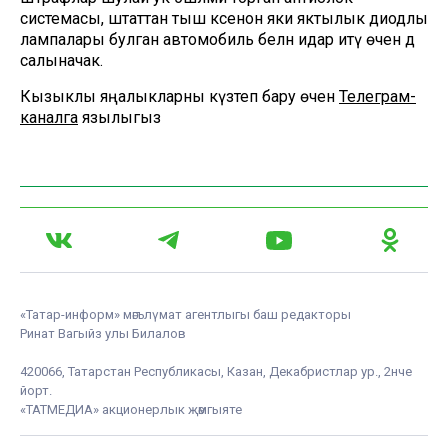
системасы, штаттан тыш ксенон яки яктылык диодлы
лампалары булган автомобиль белән идарә итү өчен дә
салыначак.
Кызыклы яңалыкларны күзәтеп бару өчен
Телеграм-
каналга
язылыгыз
«Татар-информ» мәгълүмат агентлыгы баш редакторы
Ринат Вагыйз улы Билалов
420066, Татарстан Республикасы, Казан, Декабристлар ур., 2нче
йорт.
«ТАТМЕДИА» акционерлык җәмгыяте