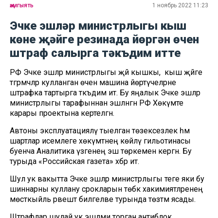
җәмгыять
1 ноябрь 2022 11:23
Эчке эшләр министрлыгы кыш
көне җәйге резинада йөргән өчен
штраф салырга тәкъдим итте
РФ Эчке эшләр министрлыгы җәй кышкы, ә кыш җәйге
тәгәрмәчләр кулланган өчен машина йөртүчеләрне
штрафка тартырга тәкъдим итә. Бу яңалык Эчке эшләр
министрлыгы тарафыннан эшләнгән РФ Хөкүмәте
карары проектына кертелгән.
Автоны эксплуатацияләү тыелган төзексезлек һәм
шартлар исемлеге хөкүмәтнең көйләү гильотинасы
буенча Аналитика үзәгенең эш төркеменә кергән. Бу
турыда «Российская газета» хәбәр итә.
Шул ук вакытта Эчке эшләр министрлыгы теге яки бу
шиннарны куллану срокларын төбәк хакимиятләренең
мөстәкыйль рәвештә билгеләве турында төзәтмә ясады.
Штрафлар шулай ук эшләми торган антиблок