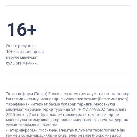
16+
Әлеге ресурста
16+ категорияләренә
керүче мәгълүмат
булырга мөмкин.
Татар-информ (Татар) Россиянең элемтә, мәгълүмати технологияләр
һәм гаммәви коммуникацияләрне күзәтчелек хезмәте (Роскомнадзор)
тарафыннан интернет басма буларак теркәлгән. Массакүләм
мәгълүмат чарасын теркәү турында ЭЛ № ФС 77-90202 таныклыгы
2025 елның 7 октябрендә элемтә, мәгълүмати технологияләр һәм
массакүләм коммуникацияләр өлкәсендә күзәтчелек итүче Федераль
хезмәт тарафыннан бирелгән.
«Татар-информ» Россиянең элемтә, мәгълүмати технологияләр һәм
гаммәви коммуникацияләрне күзәтчелек хезмәте (Роскомнадзор)