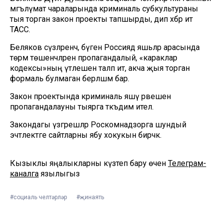
мәгълүмат чараларында криминаль субкультураны
тыя торган закон проекты тапшырды, дип хәбәр итә
ТАСС.
Беляков сүзләренчә, бүген Россиядә яшьләр арасында
төрмә төшенчәләрен пропагандалый, «караклар
кодексы»ның үтәлешен таләп итә, акча җыя торган
формаль булмаган берләшмә бар.
Закон проектында криминаль яшәү рәвешен
пропагандалауны тыярга тәкъдим ителә.
Закондагы үзгәрешләр Роскомнадзорга шундый
эчтәлектәге сайтларны ябу хокукын бирәчәк.
Кызыклы яңалыкларны күзәтеп бару өчен
Телеграм-
каналга
язылыгыз
#социаль челтәрләр
#җинаять