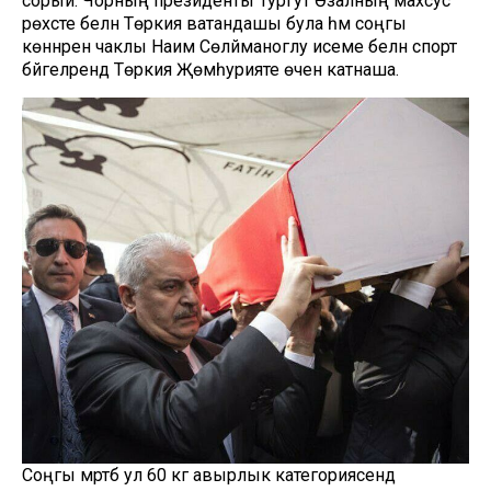
сорый. Чорның президенты Тургут Өзалның махсус
рөхсәте белән Төркия ватандашы була һәм соңгы
көннәренә чаклы Наим Сөләйманоглу исеме белән спорт
бәйгеләрендә Төркия Җөмһурияте өчен катнаша.
Соңгы мәртәбә ул 60 кг авырлык категориясендә