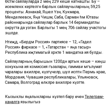
Өстәмә сайлауларда 2 мең 229 кеше катнашты. Бу –
исемлеккә кертелгән барлык сайлаучыларның 59,25
проценты. Азнакай, Яшел Үзән, Кукмара,
Менделеевск, Яңа Чишмә, Саба, Сарман һәм Ютазы
районнарында сайлаулар барлык 14 бермандатлы
округта да узган. Барлыгы 1 мең 706 сайлау участогы
эшләде.
Нәтиҗәдә, «Бердәм Россия» партиясе – 12, «Гадел
Россия» фиркасе – 1, «Татарстан – яңа гасыр»
Республика иҗтимагый хәрәкәте 1 мандатка ия булды.
Сайлауларның барышын 1200дән артык кеше – киңәш
хокукына ия комиссия әгъзалары, гаммәви мәгълүмат
чаралары вәкилләре, күзәтүчеләр, шул исәптән Пермь крае,
Мордовия, Чувашия республикалары, Ульяновск,
Самара, Волгоград өлкәләре вәкилләре күзәтте.
Кызыклы яңалыкларны күзәтеп бару өчен
Телеграм-
каналга
язылыгыз