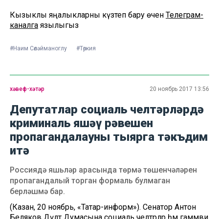
Кызыклы яңалыкларны күзәтеп бару өчен
Телеграм-
каналга
язылыгыз
#Наим Сөләйманоглу
#Төркия
хәвеф-хәтәр
20 ноябрь 2017 13:56
Депутатлар социаль челтәрләрдә
криминаль яшәү рәвешен
пропагандалауны тыярга тәкъдим
итә
Россиядә яшьләр арасында төрмә төшенчәләрен
пропагандалый торган формаль булмаган
берләшмә бар.
(Казан, 20 ноябрь, «Татар-информ»). Сенатор Антон
Беляков Дәүләт Думасына социаль челтәрләр һәм гаммәви