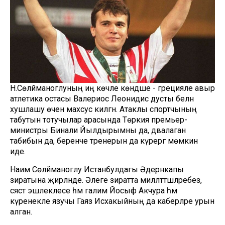
Н.Сөләйманоглуның иң көчле көндәше - грецияле авыр
атлетика остасы Валериос Леонидис дусты белән
хушлашу өчен махсус килгән. Атаклы спортчының
табутын тотучылар арасында Төркия премьер-
министры Бинали Йылдырымны да, дәвалаган
табибын да, беренче тренерын да күрергә мөмкин
иде.
Наим Сөләйманоглу Истанбулдагы Әдернәкапы
зиратына җирләнде. Әлеге зиратта милләттәшләребез,
сәясәт эшлеклесе һәм галим Йосыф Акчура һәм
күренекле язучы Гаяз Исхакыйның да каберләре урын
алган.