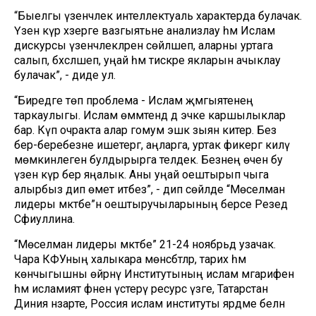
“Быелгы үзенчәлек интеллектуаль характерда булачак.
Үзенә күрә хәзерге вазгыятьне анализлау һәм Ислам
дискурсы үзенчәлекләренә сөйләшеп, аларны уртага
салып, бәхәсләшеп, уңай һәм тискәре якларын ачыклау
булачак”, - диде ул.
“Биредәге төп проблема - Ислам җәмгыятенең
таркаулыгы. Ислам өммәтендә дә эчке каршылыклар
бар. Күп очракта алар гомум эшкә зыян китерә. Без
бер-беребезне ишетергә, аңларга, уртак фикергә килү
мөмкинлеген булдырырга теләдек. Безнең өчен бу
үзенә күрә бер яңалык. Аны уңай оештырып чыга
алырбыз дип өмет итәбез”, - дип сөйләде “Мөселман
лидеры мәктәбе”н оештыручыларының берсе Резедә
Сәфиуллина.
“Мөселман лидеры мәктәбе” 21-24 ноябрьдә узачак.
Чара КФУның халыкара мөнәсәбәтләр, тарих һәм
көнчыгышны өйрәнү Институтының ислам мәгарифен
һәм исламият фәнен үстерү ресурс үзәге, Татарстан
Диния нәзарәте, Россия ислам институты ярдәме белән