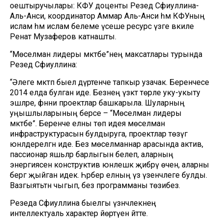
оештыручылары: КФУ доценты Резедә Сәфиуллина-
Аль-Анси, координатор Аммар Аль-Анси һәм КФУның
ислам һәм ислам белеме үсеше ресурс үзәге вәкиле
Ренат Музаферов катнашты.
“Мөселман лидеры мәктәбе”нең максатлары турында
Резедә Сәфиуллина:
“Әлеге мәктәп быел дүртенче тапкыр узачак. Беренчесе
2014 елда булган иде. Безнең үзәктә төрле уку-укыту
эшләре, фәнни проектлар башкарыла. Шуларның
уңышлыларының берсе – “Мөселман лидеры
мәктәбе”. Беренче елны төп идея мөселман
инфраструктурасын булдыруга, проектлар төзүгә
юнәлдерелгән иде. Без мөселманнар арасында актив,
пассионар яшьләр барлыгын белеп, аларның
энергиясен конструктив юнәлешкә җибәрү өчен, аларны
бергә җыйган идек. Һәрбер елның үз үзенчәлеге булды.
Вазгыятьтән чыгып, без программаны төзибез.
Резеда Сәфиуллина быелгы үзәнчәлекнең
интеллектуаль характер йөртүен әйтте.