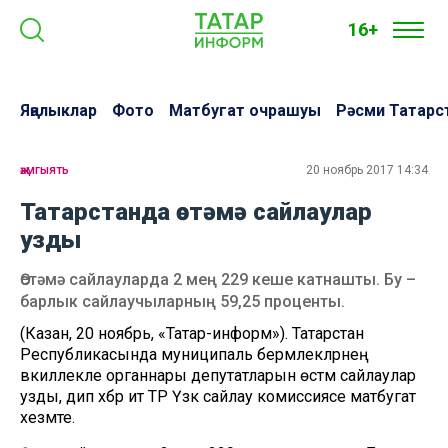
16+
Яңалыклар
Фото
Матбугат очрашуы
Рәсми Татарс
җәмгыять
20 ноябрь 2017 14:34
Татарстанда өстәмә сайлаулар
узды
Өстәмә сайлауларда 2 мең 229 кеше катнашты. Бу –
барлык сайлаучыларның 59,25 проценты.
(Казан, 20 ноябрь, «Татар-информ»). Татарстан
Республикасында муниципаль берәмлекләрнең
вәкиллекле органнары депутатларын өстәмә сайлаулар
узды, дип хәбәр итә ТР Үзәк сайлау комиссиясе матбугат
хезмәте.