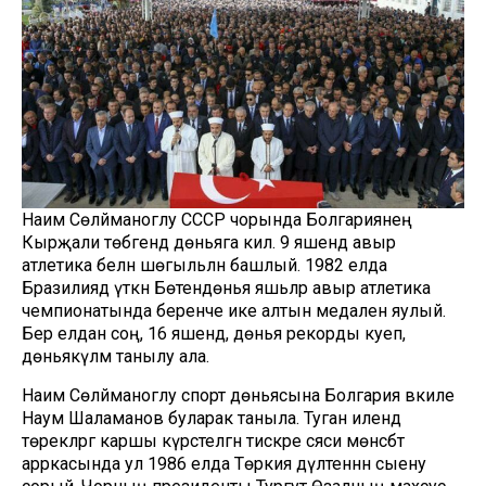
Наим Сөләйманоглу СССР чорында Болгариянең
Кырҗали төбәгендә дөньяга килә. 9 яшендә авыр
атлетика белән шөгыльләнә башлый. 1982 елда
Бразилиядә үткән Бөтендөнья яшьләр авыр атлетика
чемпионатында беренче ике алтын медален яулый.
Бер елдан соң, 16 яшендә, дөнья рекорды куеп,
дөньякүләм танылу ала.
Наим Сөләйманоглу спорт дөньясына Болгария вәкиле
Наум Шаламанов буларак таныла. Туган илендә
төрекләргә каршы күрсәтелгән тискәре сәяси мөнәсәбәт
арркасында ул 1986 елда Төркия дәүләтеннән сыену