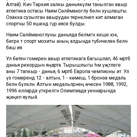
Алтай). Кичә Төркия халкы дөньякүләм танылган авыр
атлетика остасы Наим Сөләйманоглу белән хушлашты.
Озакка сузылган авырудан тернәкләнеп китә алмаган
спортчы 50 яшендә гүр иясе булды.
Наим Сөләйманоглуны дөньяда белмәгән кеше юк,
бигрәк тә спорт мохиты аның алдында түбәнчелек белән
баш ия.
Ул бөтен гомерен авыр атлетикага багышлап, 46 мәртәбә
дөнья рекордын яңарта. Тырышлыгы һәм үҗәтлеге
аны 7 тапкыр - дөнья, 6 мәртәбә Европа чемпионы итә. Ул
үз гомерендә 12 - алтын, 1 - көмеш, 1 бронза медаль
белән бүләкләнә. Алтын медальләрнең өчесен 1988, 1992,
1996 елларда үткәрелгән Олимпиада уеннарында
җиңеп яулый.