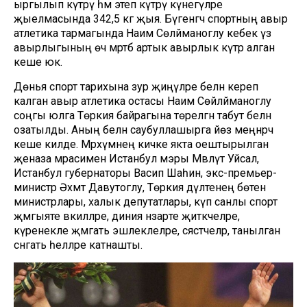
ыргылып күтәрү һәм этеп күтәрү күнегүләре
җыелмасында 342,5 кг җыя. Бүгенгәчә спортның авыр
атлетика тармагында Наим Сөләйманоглу кебек үз
авырлыгының өч мәртәбә артык авырлык күтәрә алган
кеше юк.
Дөнья спорт тарихына зур җиңүләре белән кереп
калган авыр атлетика остасы Наим Сөйләйманоглу
соңгы юлга Төркия байрагына төрелгән табут белән
озатылды. Аның белән саубуллашырга йөз меңнәрчә
кеше килде. Мәрхүмнең кичке якта оештырылган
җеназа мәрасименә Истанбул мэры Мәвлүт Уйсал,
Истанбул губернаторы Васип Шаһин, экс-премьер-
министр Әхмәт Давутоглу, Төркия дәүләтенең бөтен
министрлары, халык депутатлары, күп санлы спорт
җәмгыяте вәкилләре, диния нәзарәте җитәкчеләре,
күренекле җәмәгать эшлеклеләре, сәясәтчеләр, танылган
сәнгать әһелләре катнашты.