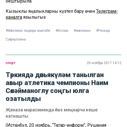
оештырыла.
Кызыклы яңалыкларны күзәтеп бару өчен
Телеграм-
каналга
язылыгыз
#Мөселман лидеры мәктәбе
#Ислам
#мөслеман
#Резеда
Сәфиуллина
спорт
20 ноябрь 2017 14:12
Төркиядә дөньякүләм танылган
авыр атлетика чемпионы Наим
Сөләйманоглу соңгы юлга
озатылды
Җеназа мәрасимендә йөз меңнәрчә кеше
катнашты.
(Истанбул, 20 ноябрь, “Татар-информ”, Рушания