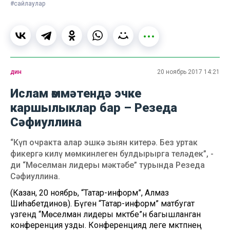
#сайлаулар
дин
20 ноябрь 2017 14:21
Ислам өммәтендә эчке
каршылыклар бар – Резеда
Сәфиуллина
“Күп очракта алар эшкә зыян китерә. Без уртак
фикергә килү мөмкинлеген булдырырга теләдек”, -
ди “Мөселман лидеры мәктәбе” турында Резеда
Сәфиуллина.
(Казан, 20 ноябрь, “Татар-информ”, Алмаз
Шиһабетдинов). Бүген “Татар-информ” матбугат
үзәгендә “Мөселман лидеры мәктәбе”нә багышланган
конференция узды. Конференциядә әлеге мәктәпнең