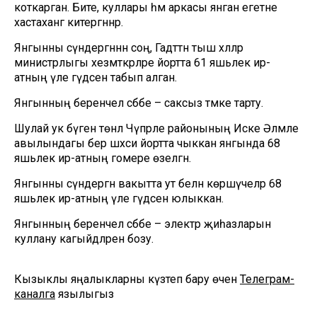
коткарган. Бите, куллары һәм аркасы янган егетне
хастаханәгә китергәннәр.
Янгынны сүндергәннән соң, Гадәттән тыш хәлләр
министрлыгы хезмәткәрләре йортта 61 яшьлек ир-
атның үле гәүдәсен табып алган.
Янгынның беренчел сәбәбе – саксыз тәмәке тарту.
Шулай ук бүген төнлә Чүпрәле районының Иске Әлмәле
авылындагы бер шәхси йортта чыккан янгында 68
яшьлек ир-атның гомере өзелгән.
Янгынны сүндергән вакытта ут белән көрәшүчеләр 68
яшьлек ир-атның үле гәүдәсенә юлыккан.
Янгынның беренчел сәбәбе – электр җиһазларын
куллану кагыйдәләрен бозу.
Кызыклы яңалыкларны күзәтеп бару өчен
Телеграм-
каналга
язылыгыз