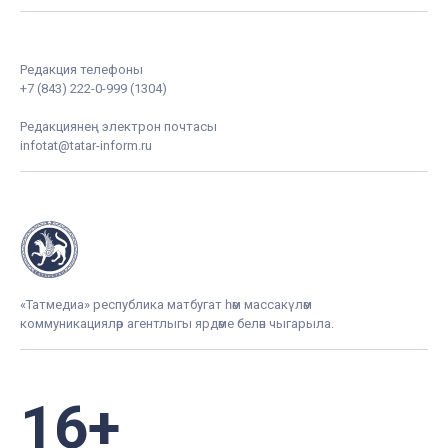
Редакция телефоны
+7 (843) 222-0-999 (1304)
Редакциянең электрон почтасы
infotat@tatar-inform.ru
«Татмедиа» республика матбугат һәм массакүләм
коммуникацияләр агентлыгы ярдәме белән чыгарыла.
16+