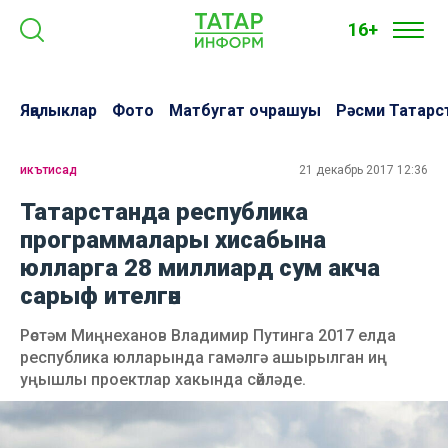
16+
Яңалыклар
Фото
Матбугат очрашуы
Рәсми Татарс
икътисад
21 декабрь 2017 12:36
Татарстанда республика
программалары хисабына
юлларга 28 миллиард сум акча
сарыф ителгән
Рөстәм Миңнеханов Владимир Путинга 2017 елда
республика юлларында гамәлгә ашырылган иң
уңышлы проектлар хакында сөйләде.