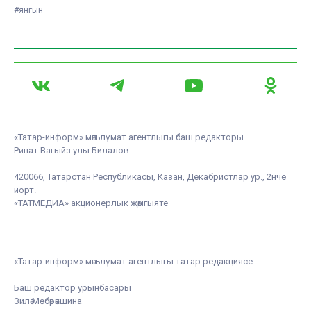
#янгын
«Татар-информ» мәгълүмат агентлыгы баш редакторы
Ринат Вагыйз улы Билалов
420066, Татарстан Республикасы, Казан, Декабристлар ур., 2нче
йорт.
«ТАТМЕДИА» акционерлык җәмгыяте
«Татар-информ» мәгълүмат агентлыгы татар редакциясе
Баш редактор урынбасары
Зилә Мөбәрәкшина