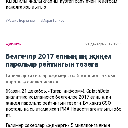
Кызыклы яңалыкларны күзәтеп бару өчен
Телеграм-
каналга
язылыгыз
#Рафис Борһанов
#Марат Галиев
җәмгыять
21 декабрь 2017 12:11
Белгечләр 2017 елның иң җиңел
парольләр рейтингын төзегән
Галимнәр хакерлар «җимергән» 5 миллионга якын
парольгә анализ ясаган.
(Казан, 21 декабрь, «Татар-информ»). SplashData
аналитика компаниясе белгечләре 2017 елның иң
җиңел парольләр рейтингын төзегән. Бу хакта CSO
порталына сылтама ясап РИА Новости агентлыгы хәбәр
итә.
Галимнәр хакерлар «җимергән» 5 миллионга якын