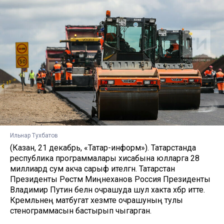
Ильнар Тухбатов
(Казан, 21 декабрь, «Татар-информ»). Татарстанда
республика программалары хисабына юлларга 28
миллиард сум акча сарыф ителгән. Татарстан
Президенты Рөстәм Миңнеханов Россия Президенты
Владимир Путин белән очрашуда шул хакта хәбәр итте.
Кремльнең матбугат хезмәте очрашуның тулы
стенограммасын бастырып чыгарган.