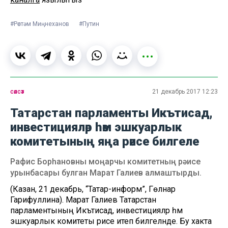
#Рөстәм Миңнеханов
#Путин
сәясәт
21 декабрь 2017 12:23
Татарстан парламенты Икътисад,
инвестицияләр һәм эшкуарлык
комитетының яңа рәисе билгеле
Рафис Борһановны моңарчы комитетның рәисе
урынбасары булган Марат Галиев алмаштырды.
(Казан, 21 декабрь, “Татар-информ”, Гөлнар
Гарифуллина). Марат Галиев Татарстан
парламентының Икътисад, инвестицияләр һәм
эшкуарлык комитеты рәисе итеп билгеләнде. Бу хакта