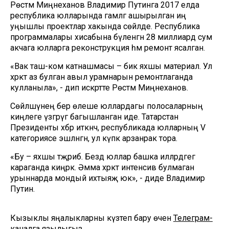
Рөстәм Миңнеханов Владимир Путинга 2017 елда
республика юлларында гамәлгә ашырылган иң
уңышлы проектлар хакында сөйләде. Республика
программалары хисабына бүленгән 28 миллиард сум
акчага юлларга реконструкция һәм ремонт ясалган.
«Вак таш-ком катнашмасы – бик яхшы материал. Ул
хәрәкәт аз булган авыл урамнарын ремонтлаганда
кулланыла», - дип искәртте Рөстәм Миңнеханов.
Сөйләшүнең бер өлеше юллардагы полосаларның
киңлеге үзгәрүгә багышланган иде. Татарстан
Президенты хәбәр иткәнчә, республикада юлларның V
категориясе эшләнгән, ул күпкә арзанрак тора.
«Бу – яхшы тәҗрибә. Бездә юллар башка илләрдәгегә
караганда киңрәк. Әмма хәрәкәт интенсив булмаган
урыннарда мондый ихтыяҗ юк», - диде Владимир
Путин.
Кызыклы яңалыкларны күзәтеп бару өчен
Телеграм-
каналга
язылыгыз