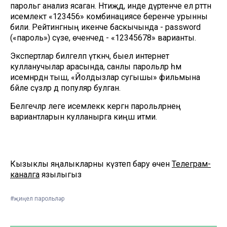
парольгә анализ ясаган. Нәтиҗәдә, инде дүртенче ел рәттән
исемлектә «123456» комбинациясе беренче урынны
били. Рейтингның икенче баскычында - password
(«пароль») сүзе, өченчедә - «12345678» варианты.
Экспертлар билгеләп үткәнчә, быел интернет
кулланучылар арасында, санлы парольләр һәм
исемнәрдән тыш, «Йолдызлар сугышы» фильмына
бәйле сүзләр дә популяр булган.
Белгечләр әлеге исемлеккә кергән парольләрнең
вариантларын кулланырга киңәш итми.
Кызыклы яңалыкларны күзәтеп бару өчен
Телеграм-
каналга
язылыгыз
#җиңел парольләр