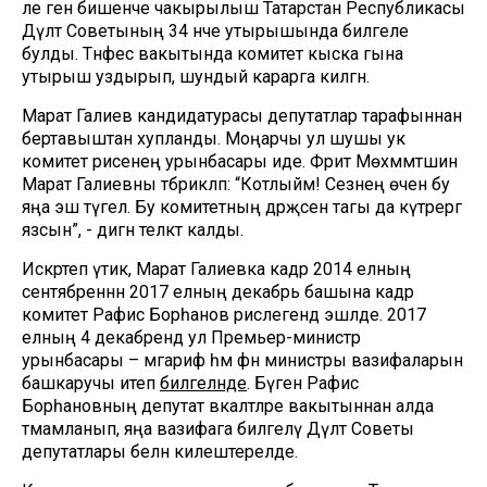
әле генә бишенче чакырылыш Татарстан Республикасы
Дәүләт Советының 34 нче утырышында билгеле
булды. Тәнәфес вакытында комитет кыска гына
утырыш уздырып, шундый карарга килгән.
Марат Галиев кандидатурасы депутатлар тарафыннан
бертавыштан хупланды. Моңарчы ул шушы ук
комитет рәисенең урынбасары иде. Фәрит Мөхәммәтшин
Марат Галиевны тәбрикләп: “Котлыйм! Сезнең өчен бу
яңа эш түгел. Бу комитетның дәрәҗәсен тагы да күтәрергә
язсын”, - дигән теләктә калды.
Искәртеп үтик, Марат Галиевка кадәр 2014 елның
сентябреннән 2017 елның декабрь башына кадәр
комитет Рафис Борһанов рәислегендә эшләде. 2017
елның 4 декабрендә ул Премьер-министр
урынбасары – мәгариф һәм фән министры вазифаларын
башкаручы итеп
билгеләнде
. Бүген Рафис
Борһановның депутат вәкаләтләре вакытыннан алда
тәмамланып, яңа вазифага билгеләү Дәүләт Советы
депутатлары белән килештерелде.