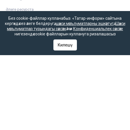
Әлеге ресурста
16+ категорияләренә
Без cookie-файллар кулланабыз. «Татар-информ» сайтына
керүче мәгълүмат
кергәндә сез әлеге белдерүгә,
шәхси мәгълүматларны эшкәртүгә
,
Шәхси
булырга мөмкин.
мәгълүматлар турындагы сәясәткә
һәм
Конфиденциальлек сәясәте
нигезендә cookie файлларын куллануга ризалашасыз
Килешү
Татар-информ (Татар) Россиянең элемтә, мәгълүмати технологияләр
һәм гаммәви коммуникацияләрне күзәтчелек хезмәте (Роскомнадзор)
тарафыннан интернет басма буларак теркәлгән. Массакүләм
мәгълүмат чарасын теркәү турында ЭЛ № ФС 77-90202 таныклыгы
2025 елның 7 октябрендә элемтә, мәгълүмати технологияләр һәм
массакүләм коммуникацияләр өлкәсендә күзәтчелек итүче Федераль
хезмәт тарафыннан бирелгән.
«Татар-информ» Россиянең элемтә, мәгълүмати технологияләр һәм
гаммәви коммуникацияләрне күзәтчелек хезмәте (Роскомнадзор)
тарафыннан мәгълүмат агентлыгы буларак 15.09.2016 елда
теркәлгән. Гамәлдәге таныклык номеры – № ФС 77 – 67031. РФ
«Матбугат турында» законының 23 маддәсе буенча, «Татар-
информ» мәгълүмат агентлыгы язмаларын һәм материалларын
башка массакүләм мәгълүмат чарасы таратканда аңа
гиперсылтама кую мәҗбүри.