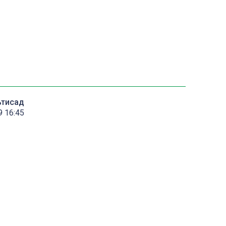
ътисад
9 16:45