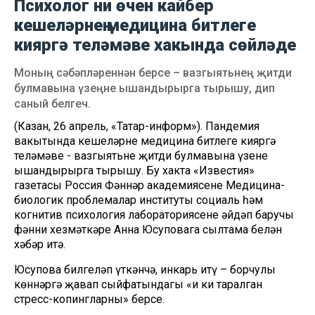
Психолог ни өчен кайбер
кешеләрнең медицина битлеге
кияргә теләмәве хакында сөйләде
Моның сәбәпләреннән берсе – вазгыятьнең җитди
булмавына үзеңне ышандырырга тырышу, дип
саный белгеч.
(Казан, 26 апрель, «Татар-информ»). Пандемия
вакытында кешеләрнең медицина битлеге кияргә
теләмәве - вазгыятьнең җитди булмавына үзеңне
ышандырырга тырышу. Бу хакта «Известия»
газетасы Россия Фәннәр академиясенең Медицина-
биологик проблемалар институты социаль һәм
когнитив психология лабораториясенең әйдәп баручы
фәнни хезмәткәре Анна Юсуповага сылтама белән
хәбәр итә.
Юсупова билгеләп үткәнчә, инкарь итү – борчулы
көннәргә җавап сыйфатындагы «иң киң таралган
стресс-копингларның» берсе.