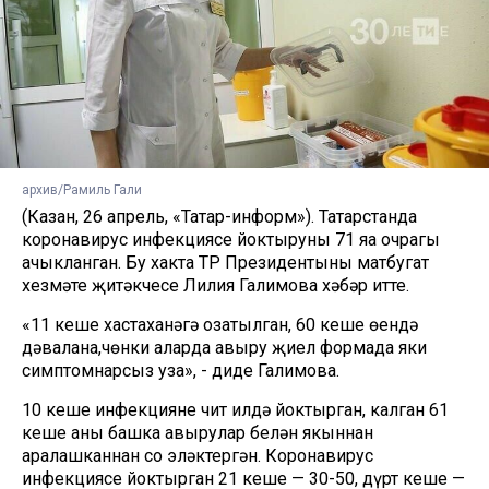
архив/Рамиль Гали
(Казан, 26 апрель, «Татар-информ»). Татарстанда
коронавирус инфекциясе йоктыруның 71 яңа очрагы
ачыкланган. Бу хакта ТР Президентының матбугат
хезмәте җитәкчесе Лилия Галимова хәбәр итте.
«11 кеше хастаханәгә озатылган, 60 кеше өендә
дәвалана,чөнки аларда авыру җиңел формада яки
симптомнарсыз уза», - диде Галимова.
10 кеше инфекцияне чит илдә йоктырган, калган 61
кеше аны башка авырулар белән якыннан
аралашканнан соң эләктергән. Коронавирус
инфекциясе йоктырган 21 кеше — 30-50, дүрт кеше —