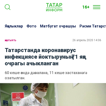
16+
Яңалыклар
Фото
Матбугат очрашуы
Рәсми Татарс
җәмгыять
26 апрель 2020 14:06
Татарстанда коронавирус
инфекциясе йоктыруның 71 яңа
очрагы ачыкланган
60 кеше өендә дәвалана, 11 кеше хастаханәгә
озатылган.