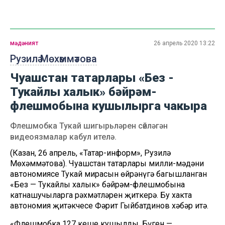
мәдәният
26 апрель 2020 13:22
Рузилә Мөхәммәтова
Чуашстан татарлары «Без -
Тукайлы халык» бәйрәм-
флешмобына кушылырга чакыра
Флешмобка Тукай шигырьләрен сөйләгән
видеоязмалар кабул ителә.
(Казан, 26 апрель, «Татар-информ», Рузилә
Мөхәммәтова). Чуашстан татарлары милли-мәдәни
автономиясе Тукай мирасын өйрәнүгә багышланган
«Без — Тукайлы халык» бәйрәм-флешмобына
катнашучыларга рәхмәтләрен җиткерә. Бу хакта
автономия җитәкчесе Фәрит Гыйбатдинов хәбәр итә.
«Флешмобка 127 кеше кушылды. Бүген —