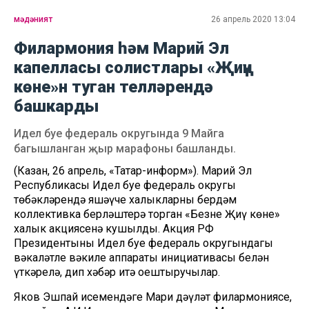
мәдәният
26 апрель 2020 13:04
Филармония һәм Марий Эл
капелласы солистлары «Җиңү
көне»н туган телләрендә
башкарды
Идел буе федераль округында 9 Майга
багышланган җыр марафоны башланды.
(Казан, 26 апрель, «Татар-информ»). Марий Эл
Республикасы Идел буе федераль округы
төбәкләрендә яшәүче халыкларны бердәм
коллективка берләштерә торган «Безнең Җиңү көне»
халык акциясенә кушылды. Акция РФ
Президентының Идел буе федераль округындагы
вәкаләтле вәкиле аппараты инициативасы белән
үткәрелә, дип хәбәр итә оештыручылар.
Яков Эшпай исемендәге Мари дәүләт филармониясе,