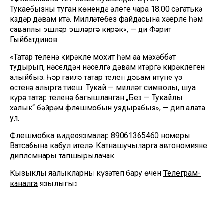
Тукаебызның туган көнендә әлеге чара 18.00 сәгатькә
кадәр дәвам итә. Милләтебез файдасына хәерле һәм
саваплы эшләр эшләргә кирәк», — ди Фәрит
Гыйбатдинов
«Татар теленә кирәкле мохит һәм аңа мәхәббәт
тудырып, нәселдән нәселгә дәвам итәргә кирәклеген
аңлыйбыз. Һәр гаилә татар телен дәвам итүне үз
өстенә алырга тиеш. Тукай — милләт символы, шуңа
күрә татар теленә багышланган „Без — Тукайлы
халык“ бәйрәм флешмобын уздырабыз», — дип аңлата
ул.
Флешмобка видеоязмалар 89061365460 номеры
Ватсабына кабул ителә. Катнашучыларга автономиянең
дипломнары тапшырылачак.
Кызыклы яңалыкларны күзәтеп бару өчен
Телеграм-
каналга
язылыгыз