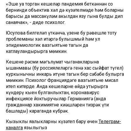
«Эше уңа торган кешеләр пандемия беткәннән соң
бернинди объектив хәл дә күзәтелмәде һәм боларның
барысы да массакүләм акылдан язу гына булды дип
санаячак», - диде психолог.
Юсупова билгеләп үткәнчә, үзеңне бу рәвешле тоту
проблеманы хәл итәргә булышмый һәм ул
эпидемиологик вазгыятьне тагын да
катлауландырырга мөмкин.
Кешенең рәсми мәгълүмат чыганакларына
ышанмавы (бу россиялеләргә генә хас сыйфат түгел)
куркынычны инкарь итүнең тагын бер сәбәбе булырга
мөмкин. Психолог Франциядәге вазгыятьне мисал
итеп китерде. Анда кешеләрне өйдә утырырга
күндерү кыен булганлыктан, коронавирус
инфекциясе йоктыручылар Германиягә (анда
гражданнар хакимиятнең киңәшләрен тизрәк үти
башлады) караганда күбрәк.
Кызыклы яңалыкларны күзәтеп бару өчен
Телеграм-
каналга
язылыгыз