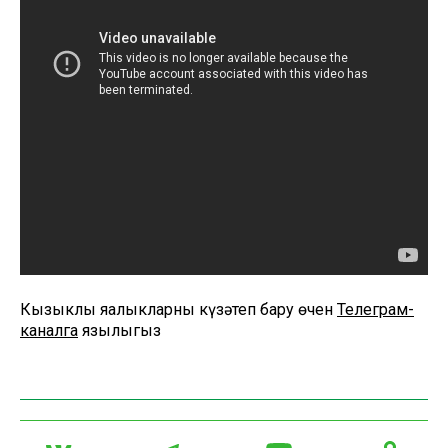
Кызыклы яңалыкларны күзәтеп бару өчен
Телеграм-
каналга
язылыгыз