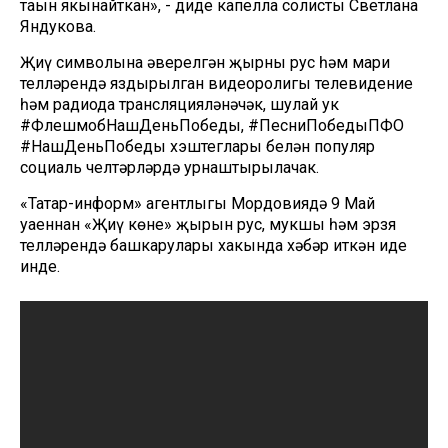
таңын якынайткан», - диде капелла солисты Светлана
Яндукова.
Җиңү символына әверелгән җырның рус һәм мари
телләрендә яздырылган видеоролигы телевидение
һәм радиода трансляцияләнәчәк, шулай ук
#ФлешмобНашДеньПобеды, #ПесниПобедыПФО
#НашДеньПобеды хэштеглары белән популяр
социаль челтәрләрдә урнаштырылачак.
«Татар-информ» агентлыгы Мордовиядә 9 Май
уңаеннан «Җиңү көне» җырын рус, мукшы һәм эрзя
телләрендә башкарулары хакында хәбәр иткән иде
инде.