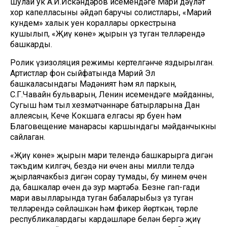
шулай ук А.И.Искәндәров исемендәге Мари дәүләт
хор капелласының әйдәп баручы солистлары, «Марий
кундем» халык уен кораллары оркестрына
кушылып, «Җиңү көне» җырын үз туган телләрендә
башкарды.
Ролик үзизоляция режимы кертелгәнче яздырылган.
Артистлар фон сыйфатында Марий Эл
башкаласындагы Мәдәният һәм ял паркын,
С.Г.Чавайн бульварын, Ленин исемендәге мәйданны,
Сугыш һәм тыл хезмәтчәннәре батырларына Дан
аллеясын, Кече Кокшага елгасы яр буен һәм
Благовещение манарасы каршындагы мәйданчыкны
сайлаган.
«Җиңү көне» җырын мари телендә башкарырга дигән
тәкъдим килгәч, бездә ни өчен аны милли телдә
җырлаячакбыз дигән сорау тумады, бу минем өчен
дә, башкалар өчен дә зур мәртәбә. Безнең гап-гади
мари авылларында туган бабаларыбыз үз туган
телләрендә сөйләшкән һәм фикер йөрткән, төрле
республикалардагы кардәшләре белән бергә җиңү