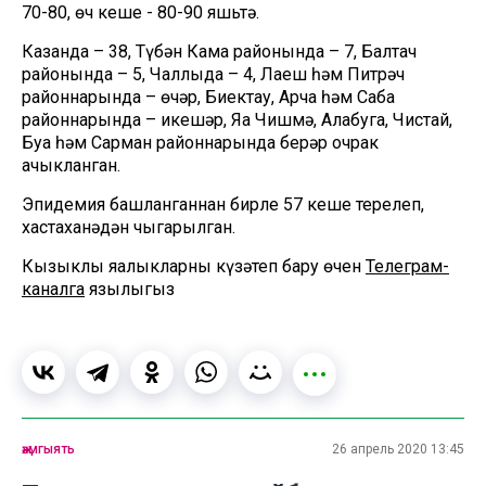
70-80, өч кеше - 80-90 яшьтә.
Казанда – 38, Түбән Кама районында – 7, Балтач
районында – 5, Чаллыда – 4, Лаеш һәм Питрәч
районнарында – өчәр, Биектау, Арча һәм Саба
районнарында – икешәр, Яңа Чишмә, Алабуга, Чистай,
Буа һәм Сарман районнарында берәр очрак
ачыкланган.
Эпидемия башланганнан бирле 57 кеше терелеп,
хастаханәдән чыгарылган.
Кызыклы яңалыкларны күзәтеп бару өчен
Телеграм-
каналга
язылыгыз
җәмгыять
26 апрель 2020 13:45