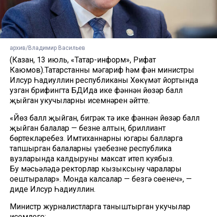
архив/Владимир Васильев
(Казан, 13 июль, «Татар-информ», Рифат
Каюмов).Татарстанның мәгариф һәм фән министры
Илсур Һадиуллин республиканың Хөкүмәт йортында
узган брифингта БДИда ике фәннән йөзәр балл
җыйган укучыларның исемнәрен әйтте.
«Йөз балл җыйган, бигрәк тә ике фәннән йөзәр балл
җыйган балалар — безнең алтын, бриллиант
бөртекләребез. Имтиханнарны югары балларга
тапшырган балаларны үзебезнең республика
вузларында калдыруны максат итеп куябыз.
Бу мәсьәләдә ректорлар кызыксыну чаралары
оештыралар». Монда калсалар — безгә сөенеч», —
диде Илсур Һадиуллин.
Министр журналистларга таныштырган укучылар
исемлеге: