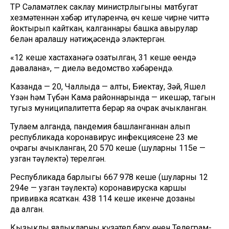
ТР Сәламәтлек саклау министрлыгының матбугат
хезмәтеннән хәбәр итүләренчә, өч кеше чирне читтә
йоктырып кайткан, калганнары башка авырулар
белән аралашу нәтиҗәсендә эләктергән.
«12 кеше хастаханәгә озатылган, 31 кеше өендә
дәвалана», — диелә ведомство хәбәрендә.
Казанда — 20, Чаллыда — алты, Биектау, Зәй, Яшел
Үзән һәм Түбән Кама районнарында — икешәр, тагын
тугыз муниципалитетта берәр яңа очрак ачыкланган.
Тулаем алганда, пандемия башланганнан алып
республикада коронавирус инфекциясенең 23 мең
очрагы ачыкланган, 20 570 кеше (шуларның 115е —
узган тәүлектә) терелгән.
Республикада барлыгы 667 978 кеше (шуларның 12
294е — узган тәүлектә) коронавируска каршы
прививка ясаткан. 438 114 кеше икенче дозаны
да алган.
Кызыклы яңалыкларны күзәтеп бару өчен
Телеграм-