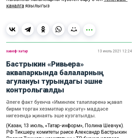
каналга
язылыгыз
хәвеф-хәтәр
13 июль 2021 12:24
Бастрыкин «Ривьера»
аквапаркында балаларның
агулануы турындагы эшне
контрольгә алды
Әлеге факт буенча «Иминлек таләпләренә җавап
бирми торган хезмәтләр күрсәтү» маддәсе
нигезендә җинаять эше кузгатылды.
(Казан, 13 июль, «Татар-информ», Полина Шевчук).
РФ Тикшерү комитеты рәисе Александр Бастрыкин