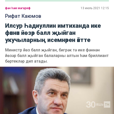
фән һәм мәгариф
13 июль 2021 12:15
Рифат Каюмов
Илсур Һадиуллин имтиханда ике
фәннән йөзәр балл җыйган
укучыларның исемнәрен әйтте
Министр йөз балл җыйган, бигрәк тә ике фәннән
йөзәр балл җыйган балаларны алтын һәм бриллиант
бөртекләр дип атады.