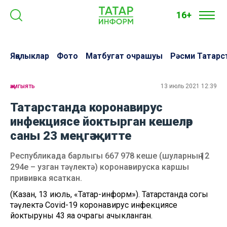
16+
Яңалыклар
Фото
Матбугат очрашуы
Рәсми Татарс
җәмгыять
13 июль 2021 12:39
Татарстанда коронавирус
инфекциясе йоктырган кешеләр
саны 23 меңгә җитте
Республикада барлыгы 667 978 кеше (шуларның 12
294е – узган тәүлектә) коронавируска каршы
прививка ясаткан.
(Казан, 13 июль, «Татар-информ»). Татарстанда соңгы
тәүлектә Covid-19 коронавирус инфекциясе
йоктыруның 43 яңа очрагы ачыкланган.