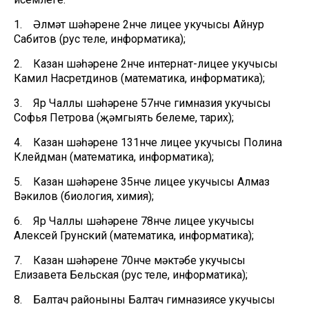
1. Әлмәт шәһәренең 2нче лицее укучысы Айнур
Сабитов (рус теле, информатика);
2. Казан шәһәренең 2нче интернат-лицее укучысы
Камил Насретдинов (математика, информатика);
3. Яр Чаллы шәһәренең 57нче гимназия укучысы
Софья Петрова (җәмгыять белеме, тарих);
4. Казан шәһәренең 131нче лицее укучысы Полина
Клейдман (математика, информатика);
5. Казан шәһәренең 35нче лицее укучысы Алмаз
Вәкилов (биология, химия);
6. Яр Чаллы шәһәренең 78нче лицее укучысы
Алексей Грунский (математика, информатика);
7. Казан шәһәренең 70нче мәктәбе укучысы
Елизавета Бельская (рус теле, информатика);
8. Балтач районының Балтач гимназиясе укучысы