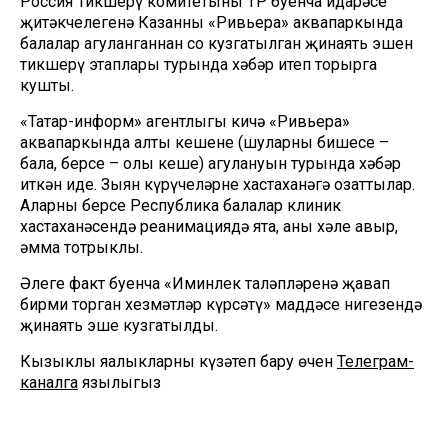
Россия Тикшерү комитетының ТР буенча идарәсе
җитәкчелегенә Казанның «Ривьера» аквапаркында
балалар агуланганнан соң кузгатылган җинаять эшен
тикшерү этаплары турында хәбәр итеп торырга
кушты.
«Татар-информ» агентлыгы кичә «Ривьера»
аквапаркында алты кешенең (шуларның бишесе –
бала, берсе – олы кеше) агулануын турында хәбәр
иткән иде. Зыян күрүчеләрне хастаханәгә озаттылар.
Аларның берсе Республика балалар клиник
хастаханәсендә реанимациядә ята, аның хәле авыр,
әмма тотрыклы.
Әлеге факт буенча «Иминлек таләпләренә җавап
бирми торган хезмәтләр күрсәтү» маддәсе нигезендә
җинаять эше кузгатылды.
Кызыклы яңалыкларны күзәтеп бару өчен
Телеграм-
каналга
язылыгыз