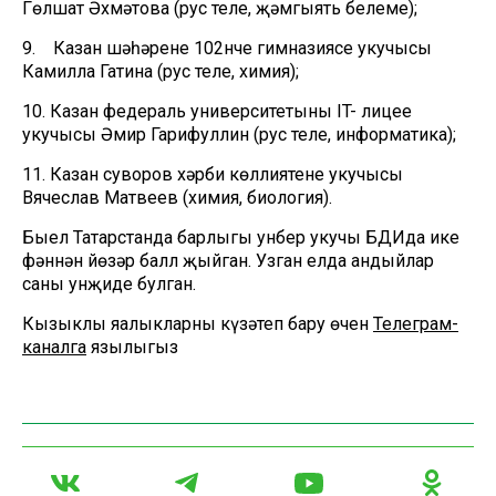
Гөлшат Әхмәтова (рус теле, җәмгыять белеме);
9. Казан шәһәренең 102нче гимназиясе укучысы
Камилла Гатина (рус теле, химия);
10. Казан федераль университетының IT- лицее
укучысы Әмир Гарифуллин (рус теле, информатика);
11. Казан суворов хәрби көллиятенең укучысы
Вячеслав Матвеев (химия, биология).
Быел Татарстанда барлыгы унбер укучы БДИда ике
фәннән йөзәр балл җыйган. Узган елда андыйлар
саны унҗиде булган.
Кызыклы яңалыкларны күзәтеп бару өчен
Телеграм-
каналга
язылыгыз