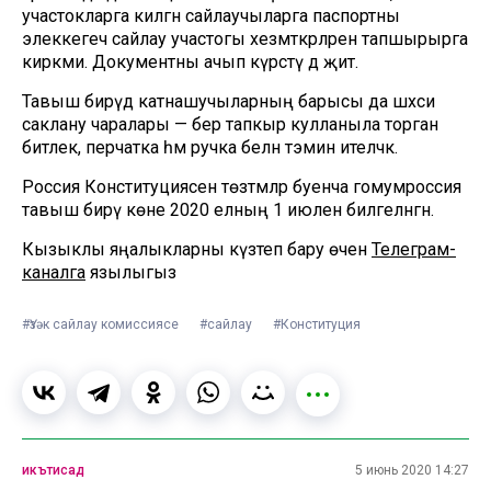
участокларга килгән сайлаучыларга паспортны
элеккегечә сайлау участогы хезмәткәрләренә тапшырырга
кирәкми. Документны ачып күрсәтү дә җитә.
Тавыш бирүдә катнашучыларның барысы да шәхси
саклану чаралары — бер тапкыр кулланыла торган
битлек, перчатка һәм ручка белән тәэмин ителәчәк.
Россия Конституциясенә төзәтмәләр буенча гомумроссия
тавыш бирү көне 2020 елның 1 июленә билгеләнгән.
Кызыклы яңалыкларны күзәтеп бару өчен
Телеграм-
каналга
язылыгыз
#Үзәк сайлау комиссиясе
#сайлау
#Конституция
икътисад
5 июнь 2020 14:27