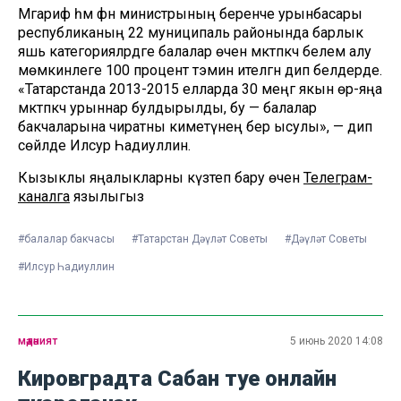
Мәгариф һәм фән министрының беренче урынбасары
республиканың 22 муниципаль районында барлык
яшь категорияләрдәге балалар өчен мәктәпкәчә белем алу
мөмкинлеге 100 процент тәэмин ителгән дип белдерде.
«Татарстанда 2013-2015 елларда 30 меңгә якын өр-яңа
мәктәпкәчә урыннар булдырылды, бу — балалар
бакчаларына чиратны киметүнең бер ысулы», — дип
сөйләде Илсур Һадиуллин.
Кызыклы яңалыкларны күзәтеп бару өчен
Телеграм-
каналга
язылыгыз
#балалар бакчасы
#Татарстан Дәүләт Советы
#Дәүләт Советы
#Илсур Һадиуллин
мәдәният
5 июнь 2020 14:08
Кировградта Сабан туе онлайн