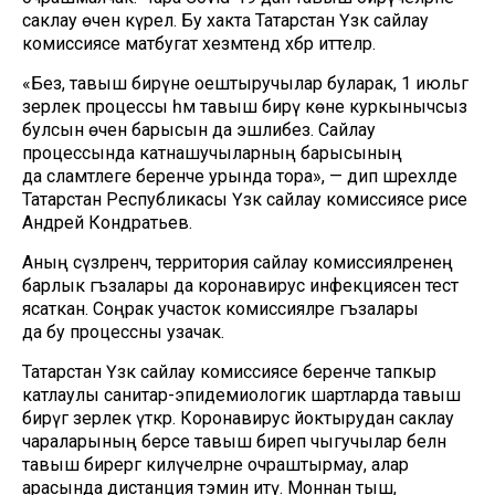
саклау өчен күрелә. Бу хакта Татарстан Үзәк сайлау
комиссиясе матбугат хезмәтендә хәбәр иттеләр.
«Без, тавыш бирүне оештыручылар буларак, 1 июльгә
әзерлек процессы һәм тавыш бирү көне куркынычсыз
булсын өчен барысын да эшлибез. Сайлау
процессында катнашучыларның барысының
да сәламәтлеге беренче урында тора», — дип шәрехләде
Татарстан Республикасы Үзәк сайлау комиссиясе рәисе
Андрей Кондратьев.
Аның сүзләренчә, территория сайлау комиссияләренең
барлык әгъзалары да коронавирус инфекциясенә тест
ясаткан. Соңрак участок комиссияләре әгъзалары
да бу процессны узачак.
Татарстан Үзәк сайлау комиссиясе беренче тапкыр
катлаулы санитар-эпидемиологик шартларда тавыш
бирүгә әзерлек үткәрә. Коронавирус йоктырудан саклау
чараларының берсе тавыш биреп чыгучылар белән
тавыш бирергә килүчеләрне очраштырмау, алар
арасында дистанция тәэмин итү. Моннан тыш,