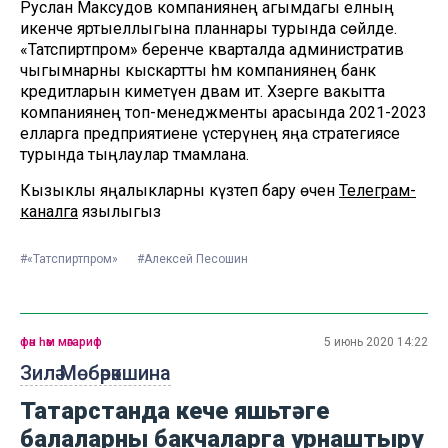
Руслан Максудов компаниянең агымдагы елның
икенче яртыеллыгына планнары турында сөйләде.
«Татспиртпром» беренче кварталда административ
чыгымнарны кыскартты һәм компаниянең банк
кредитларын киметүен дәвам итә. Хәзерге вакытта
компаниянең топ-менеджменты арасында 2021-2023
елларга предприятиене үстерүнең яңа стратегиясе
турында тыңлаулар тәмамлана.
Кызыклы яңалыкларны күзәтеп бару өчен
Телеграм-
каналга
язылыгыз
#«Татспиртпром»
#Алексей Песошин
фән һәм мәгариф
5 июнь 2020 14:22
Зилә Мөбәрәкшина
Татарстанда кече яшьтәге
балаларны бакчаларга урнаштыру