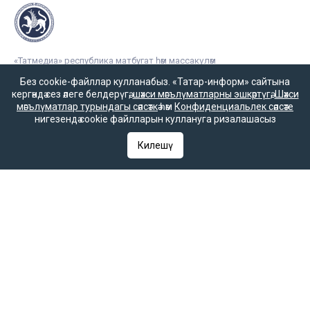
«Татмедиа» республика матбугат һәм массакүләм
коммуникацияләр агентлыгы ярдәме белән чыгарыла.
Без cookie-файллар кулланабыз. «Татар-информ» сайтына
кергәндә сез әлеге белдерүгә,
шәхси мәгълүматларны эшкәртүгә
,
Шәхси
мәгълүматлар турындагы сәясәткә
һәм
Конфиденциальлек сәясәте
нигезендә cookie файлларын куллануга ризалашасыз
16+
Килешү
Әлеге ресурста
16+ категорияләренә
керүче мәгълүмат
булырга мөмкин.
Татар-информ (Татар) Россиянең элемтә, мәгълүмати технологияләр
һәм гаммәви коммуникацияләрне күзәтчелек хезмәте (Роскомнадзор)