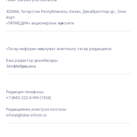
420066, Татарстан Республикасы, Казан, Декабристлар ур., 2нче
йорт.
«ТАТМЕДИА» акционерлык җәмгыяте
«Татар-информ» мәгълүмат агентлыгы татар редакциясе
Баш редактор урынбасары
Зилә Мөбәрәкшина
Редакция телефоны
+7 (843) 222-0-999 (1304)
Редакциянең электрон почтасы
infotat@tatar-inform.ru