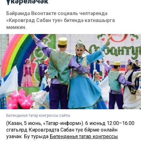
үткәреләчәк
Бәйрәмдә Вконтакте социаль челтәрендә
«Кировград Сабан туе» битендә катнашырга
мөмкин.
Бөтендөнья татар конгрессы сайты
(Казан, 5 июнь, «Татар-информ»). 6 июньдә 12:00–16.00
сәгатьләрдә Кировградта Сабан туе бәйрәме онлайн
узачак. Бу турыда
Бөтендөнья татар конгрессы