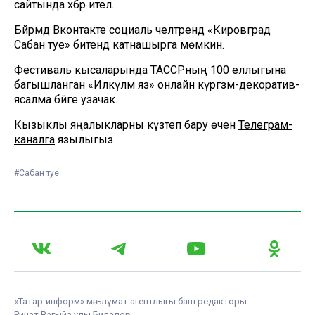
сайтында хәбәр ителә.
Бәйрәмдә Вконтакте социаль челтәрендә «Кировград
Сабан туе» битендә катнашырга мөмкин.
Фестиваль кысаларында ТАССРның 100 еллыгына
багышланган «Илкүләм яз» онлайн күргәзмә-декоратив-
ясалма бәйге узачак.
Кызыклы яңалыкларны күзәтеп бару өчен
Телеграм-
каналга
язылыгыз
#Сабан туе
«Татар-информ» мәгълүмат агентлыгы баш редакторы
Ринат Вагыйз улы Билалов