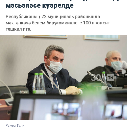
мәсьәләсе күтәрелде
Республиканың 22 муниципаль районында
мәктәпкәчә белем бирү мөмкинлеге 100 процент
тәшкил итә.
Рамил Гали