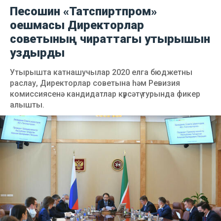
Песошин «Татспиртпром»
оешмасы Директорлар
советының чираттагы утырышын
уздырды
Утырышта катнашучылар 2020 елга бюджетны
раслау, Директорлар советына һәм Ревизия
комиссиясенә кандидатлар күрсәтү турында фикер
алышты.