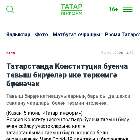
16+
Яңалыклар
Фото
Матбугат очрашуы
Рәсми Татарс
сәясәт
5 июнь 2020 14:57
Татарстанда Конституция буенча
тавыш бирүчеләр ике төркемгә
бүленәчәк
Тавыш бирүдә катнашучыларның барысы да шәхси
саклану чаралары белән тәэмин ителәчәк.
(Казан, 5 июнь, «Татар-информ»).
Россия Конституциясенә төзәтмәләр буенча тавыш бирү
өчен сайлау участокларына килгән
татарстанлылар тавыш биргән кешеләр белән
очрашмаячак. Чара Covid-19 дан тавыш бирүчеләрне