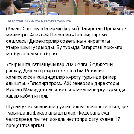
Татарстан Хөкүмәте матбугат хезмәте
(Казан, 5 июнь, «Татар-информ»). Татарстан Премьер-
министры Алексей Песошин «Татспиртпром»
оешмасы Директорлар советының чираттагы
утырышын уздырды. Бу турыда Татарстан Хөкүмәте
матбугат хезмәте хәбәр итә.
Утырышта катнашучылар 2020 елга бюджетны
раслау, Директорлар советына һәм Ревизия
комиссиясенә кандидатлар күрсәтү турында фикер
алышты. «Татспиртпром» АҖ генераль директоры
Руслан Максудовны совет составына кертү турында
карар кабул иттеләр.
Шулай ук компаниянең узган елгы эшчәнлеге нәтиҗәләре
турында да фикер алыштылар. Федераль сәүдә
челтәрләрендә һәм төп локаль челтәрләрдә сату күләме 17
процентка арткан.