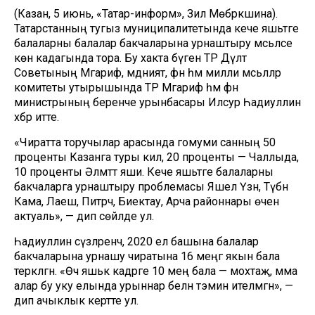
(Казан, 5 июнь, «Татар-информ», Зилә Мөбәрәкшина).
Татарстанның тугыз муниципалитетында кече яшьтәге
балаларны балалар бакчаларына урнаштыру мәсьәләсе
көн кадагында тора. Бу хакта бүген ТР Дәүләт
Советының Мәгариф, мәдәният, фән һәм милли мәсьәләләр
комитеты утырышында ТР Мәгариф һәм фән
министрының беренче урынбасары Илсур Һадиуллин
хәбәр итте.
«Чиратта торучылар арасында гомуми санның 50
проценты Казанга туры килә, 20 проценты — Чаллыда,
10 проценты Әлмәттә яши. Кече яшьтәге балаларны
бакчаларга урнаштыру проблемасы Яшел Үзән, Түбән
Кама, Лаеш, Питрәч, Биектау, Арча районнары өчен
актуаль», — дип сөйләде ул.
Һадиуллин сүзләренчә, 2020 ел башына балалар
бакчаларына урнашу чиратына 16 меңгә якын бала
теркәлгән. «Өч яшькә кадәрге 10 мең бала — мохтаҗ, әмма
алар бу уку елында урыннар белән тәэмин ителмәгән», —
дип ачыклык кертте ул.