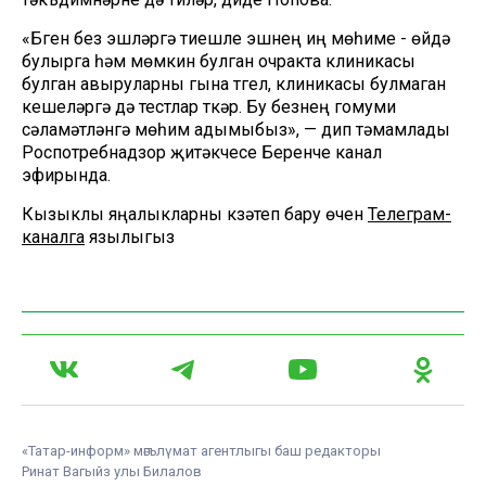
«Бүген без эшләргә тиешле эшнең иң мөһиме - өйдә
булырга һәм мөмкин булган очракта клиникасы
булган авыруларны гына түгел, клиникасы булмаган
кешеләргә дә тестлар үткәрү. Бу безнең гомуми
сәламәтләнүгә мөһим адымыбыз», — дип тәмамлады
Роспотребнадзор җитәкчесе Беренче канал
эфирында.
Кызыклы яңалыкларны күзәтеп бару өчен
Телеграм-
каналга
язылыгыз
«Татар-информ» мәгълүмат агентлыгы баш редакторы
Ринат Вагыйз улы Билалов