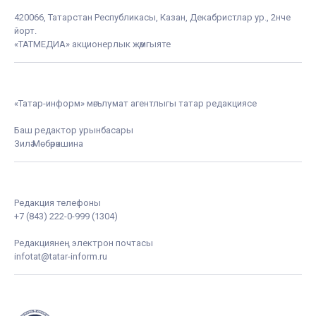
420066, Татарстан Республикасы, Казан, Декабристлар ур., 2нче
йорт.
«ТАТМЕДИА» акционерлык җәмгыяте
«Татар-информ» мәгълүмат агентлыгы татар редакциясе
Баш редактор урынбасары
Зилә Мөбәрәкшина
Редакция телефоны
+7 (843) 222-0-999 (1304)
Редакциянең электрон почтасы
infotat@tatar-inform.ru