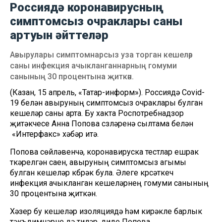
Россиядә коронавирусның
симптомсыз очраклары саны
артуын әйттеләр
Авырулары симптомнарсыз уза торган кешеләр
саны инфекция ачыкланганнарның гомуми
санының 30 процентына җиткән.
(Казан, 15 апрель, «Татар-информ»). Россиядә Covid-
19 белән авыруның симптомсыз очраклары булган
кешеләр саны арта. Бу хакта Роспотребнадзор
җитәкчесе Анна Попова сүзләренә сылтама белән
«Интерфакс» хәбәр итә.
Попова сөйләвенчә, коронавируска тестлар ешрак
үткәрелгән саен, авыруның симптомсыз агымы
булган кешеләр күбрәк була. Әлеге күрсәткеч
инфекция ачыкланган кешеләрнең гомуми санының
30 процентына җиткән.
Хәзер бу кешеләр изоляциядә һәм кирәкле барлык
тәкъдимнәрне дә үтиләр, диде Попова.