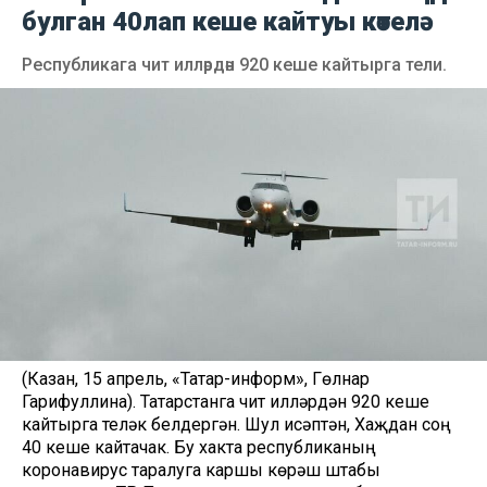
булган 40лап кеше кайтуы көтелә
Республикага чит илләрдән 920 кеше кайтырга тели.
(Казан, 15 апрель, «Татар-информ», Гөлнар
Гарифуллина). Татарстанга чит илләрдән 920 кеше
кайтырга теләк белдергән. Шул исәптән, Хаҗдан соң
40 кеше кайтачак. Бу хакта республиканың
коронавирус таралуга каршы көрәш штабы