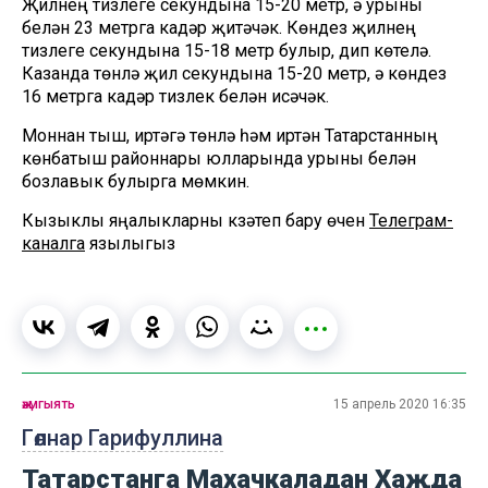
Җилнең тизлеге секундына 15-20 метр, ә урыны
белән 23 метрга кадәр җитәчәк. Көндез җилнең
тизлеге секундына 15-18 метр булыр, дип көтелә.
Казанда төнлә җил секундына 15-20 метр, ә көндез
16 метрга кадәр тизлек белән исәчәк.
Моннан тыш, иртәгә төнлә һәм иртән Татарстанның
көнбатыш районнары юлларында урыны белән
бозлавык булырга мөмкин.
Кызыклы яңалыкларны күзәтеп бару өчен
Телеграм-
каналга
язылыгыз
җәмгыять
15 апрель 2020 16:35
Гөлнар Гарифуллина
Татарстанга Махачкаладан Хаҗда