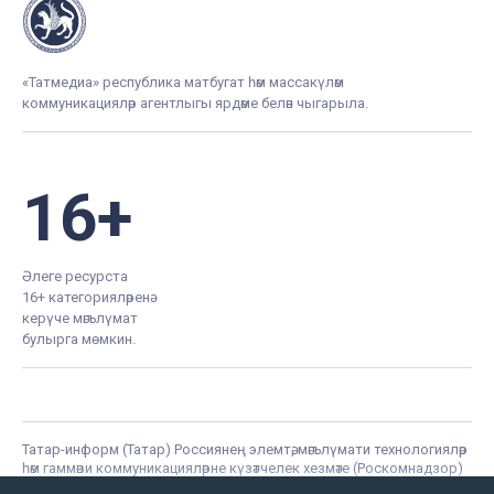
«Татмедиа» республика матбугат һәм массакүләм
коммуникацияләр агентлыгы ярдәме белән чыгарыла.
16+
Әлеге ресурста
16+ категорияләренә
керүче мәгълүмат
булырга мөмкин.
Татар-информ (Татар) Россиянең элемтә, мәгълүмати технологияләр
һәм гаммәви коммуникацияләрне күзәтчелек хезмәте (Роскомнадзор)
тарафыннан интернет басма буларак теркәлгән. Массакүләм