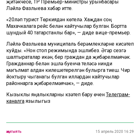
җитәкчесе, ТР Премьер-министры урынбасары
Ләйлә Фазлыева хәбәр итте.
«20ләп турист Төркиядән көтелә. Хаҗдан соң
Махачкалага рейс белән кайтучылар булган. Бортта
шундый 40 татарстанлы бар», — диде вице-премьер.
Ләйлә Фазлыева муниципаль берәмлекләрне кисәтеп
куйды. «Нон стоп режимында эшлибез. Әгәр сезгә
шалтыраталар икән, бер граждан да җибәрелмәячәк.
Гражданнар белән эшләү буенча теләсә нинди
мәгълүмат алдан килешетерелгән булырга тиеш. Чир
йоктыру чыганагы булган илләрдән кайтучылар
районнарга җибәрелмәячәк», — диде.
Кызыклы яңалыкларны күзәтеп бару өчен
Телеграм-
каналга
язылыгыз
җәмгыять
15 апрель 2020 16:29