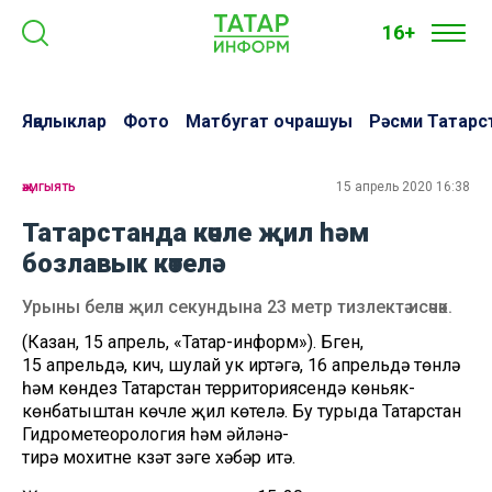
16+
Яңалыклар
Фото
Матбугат очрашуы
Рәсми Татарс
җәмгыять
15 апрель 2020 16:38
Татарстанда көчле җил һәм
бозлавык көтелә
Урыны белән җил секундына 23 метр тизлектә исәчәк.
(Казан, 15 апрель, «Татар-информ»). Бүген,
15 апрельдә, кич, шулай ук иртәгә, 16 апрельдә төнлә
һәм көндез Татарстан территориясендә көньяк-
көнбатыштан көчле җил көтелә. Бу турыда Татарстан
Гидрометеорология һәм әйләнә-
тирә мохитне күзәтү үзәге хәбәр итә.