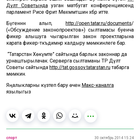
Дәүләт Советында
узган матбугат конференциясендә
парламент Рәисе Фәрит Мөхәммәтшин хәбәр итте.
Бүгеннән алып,
http://open.tatar.ru/documents
/
(«Обсуждение законопроектов») сылтамасы буенча
фикер алышуга чыгарылган закон проектларына
карата фикер-тәкъдимнәр калдыру мөмкинлеге бар.
“Татарстан Хөкүмәте” сайтында барлык законнар да
урнаштырылачак. Серверга сылтаманы ТР Дәүләт
Советы сайтында
http://tat.gossov.tatarstan.ru
табарга
мөмкин.
Яңалыкларны күзәтеп бару өчен
Макс-каналга
язылыгыз
спорт
30 октябрь 2014 15:24