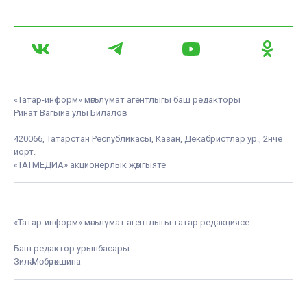
«Татар-информ» мәгълүмат агентлыгы баш редакторы
Ринат Вагыйз улы Билалов
420066, Татарстан Республикасы, Казан, Декабристлар ур., 2нче
йорт.
«ТАТМЕДИА» акционерлык җәмгыяте
«Татар-информ» мәгълүмат агентлыгы татар редакциясе
Баш редактор урынбасары
Зилә Мөбәрәкшина