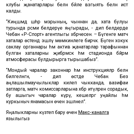
клубы җанатарлары белән бәйле вәзгыять белән истә
калды.
“Киңәшмәдә шәһәр мэрының, чыннан да, хата булуы
турында рәсми белдерүе яңгырады, - дип белдерде
Чебан «Р-Спорт» агентлыгы хәбәрчесенә. – Бүгенге матч
хаталар өстендә эшләү мөмкинлеге бирәчәк. Бүген хокук
саклау органнары һәм актив җанатарлар тарафыннан
булган хаталарны җибәрмәскә һәм стадионда бәйрәм
атмосферасы булдырырга тырышабыз”.
“Мондый чаралар законнар һәм инструкцияләр белән
билгеләнгән, - дип өстәде Чебан. Без
аңлашылмаучылыклар килеп чыкканда, вазифаи
затларга, матч комиссарларына хәбәр итүләрен сорадык,
бу ашыгыч чаралар күрү, кешеләргә уңайлы һәм
куркыныч янамасын өчен эшләнелә”.
Яңалыкларны күзәтеп бару өчен
Макс-каналга
язылыгыз