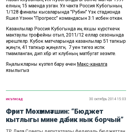
елның 15 маенда узган. Ул чакта Россия Кубогының
1/128 финалы кысаларында "Рубин" Үзәк стадионда
Яшел Үзәннән "Прогресс" командасын 3:1 исәбенә откан.
Казанлылар Россия Кубогында иң яхшы күрсәткечкә
мактаулы трофейны отып, 2011/12 еллар сезонында
ирештеләр. Кубок матчларында казанлылар 51 тапкыр
җиңгән, 41 тапкыр җиңелгән, ә 7 уен тигез исәпкә
тәмамланган, дип хәбәр итә клубның матбугат хезмәте.
Яңалыкларны күзәтеп бару өчен
Макс-каналга
язылыгыз
икътисад
30 октябрь 2014 15:03
Фәрит Мөхәммәтшин: “Бюджет
кытлыгы мине дә бик нык борчый”
ТР Дәүләт Советы депутатлары федераль бюджеттан