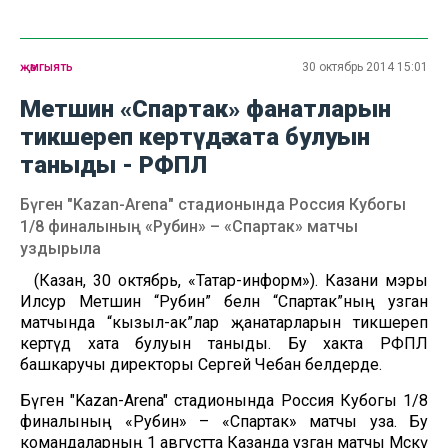
җәмгыять
30 октябрь 2014 15:01
Метшин «Спартак» фанатларын
тикшереп кертүдә хата булуын
таныды - РФПЛ
Бүген "Kazan-Arena" стадионында Россия Кубогы
1/8 финалының «Рубин» – «Спартак» матчы
уздырыла
(Казан, 30 октябрь, «Татар-информ»). Казани мэры
Илсур Метшин “Рубин” белән “Спартак”ның узган
матчында “кызыл-ак”лар җанатарларын тикшереп
кертүдә хата булуын таныды. Бу хакта РФПЛ
башкаручы директоры Сергей Чебан белдерде.
Бүген "Kazan-Arena" стадионында Россия Кубогы 1/8
финалының «Рубин» – «Спартак» матчы уза. Бу
командаларның 1 августта Казанда узган матчы Мәскәү