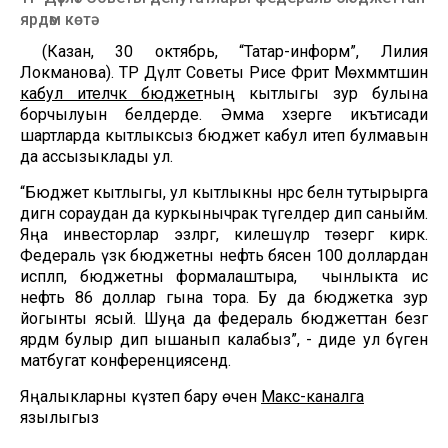
ярдәм көтә
(Казан, 30 октябрь, “Татар-информ”, Лилия
Локманова). ТР Дәүләт Советы Рәисе Фәрит Мөхәммәтшин
кабул ителәчәк бюджет
ның кытлыгы зур булына
борчылуын белдерде. Әмма хәзерге икътисади
шартларда кытлыксыз бюджет кабул итеп булмавын
да ассызыклады ул.
“Бюджет кытлыгы, ул кытлыкны нәрсә белән тутырырга
дигән сораудан да куркынычрак түгелдер дип саныйм.
Яңа инвесторлар эзләргә, килешүләр төзергә кирәк.
Федераль үзәк бюджетны нефть бәясен 100 доллардан
исәпләп, бюджетны формалаштыра, ә чынлыкта исә
нефть 86 доллар гына тора. Бу да бюджетка зур
йогынты ясый. Шуңа да федераль бюджеттан безгә
ярдәм булыр дип ышанып калабыз”, - диде ул бүген
матбугат конференциясендә.
Яңалыкларны күзәтеп бару өчен
Макс-каналга
язылыгыз