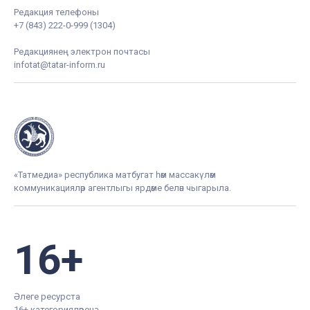
Редакция телефоны
+7 (843) 222-0-999 (1304)
Редакциянең электрон почтасы
infotat@tatar-inform.ru
«Татмедиа» республика матбугат һәм массакүләм
коммуникацияләр агентлыгы ярдәме белән чыгарыла.
16+
Әлеге ресурста
16+ категорияләренә