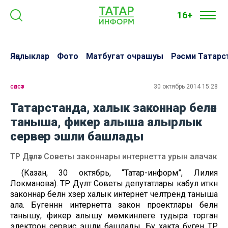
16+
Яңалыклар
Фото
Матбугат очрашуы
Рәсми Татарс
сәясәт
30 октябрь 2014 15:28
Татарстанда, халык законнар белән
таныша, фикер алыша алырлык
сервер эшли башлады
ТР Дәүләт Советы законнары интернетта урын алачак
(Казан, 30 октябрь, “Татар-информ”, Лилия
Локманова). ТР Дәүләт Советы депутатлары кабул иткән
законнар белән хәзер халык интернет челтәрендә таныша
ала. Бүгеннән интернетта закон проектлары белән
танышу, фикер алышу мөмкинлеге тудыра торган
электрон сервис эшли башлады. Бу хакта бүген
ТР