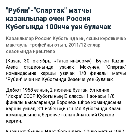
"Рубин"-"Спартак" матчы
казанлылар өчен Россия
Кубогында 100нче уен булачак
Казанлылар Россия Кубогында иң яхшы күрсәткечкә
мактаулы трофейны отып, 2011/12 еллар
сезонында ирештеләр
(Казан, 30 октябрь, «Татар-информ»). Бүген Kazan-
Arena стадионында узачак Мәскәүнең "Спартак"
командасына каршы узачак 1/8 финалы матчы
"Рубин" өчен ил Кубогында йөзенче уен булачак.
Дебют 1958 елның 2 июлендә булган. Ул көнне
"Искра" СССР Кубогының Б классы 1 зонасы 1/8
финалы кысаларында Воронеж шәһәре командасына
каршы уйнап, 3:1 исәбенә җиңгән. Ил Кубогында Казан
командасының беренче голын Анатолий Сурков
керткән.
Казан клубының Ил Кубогындагы 50нче матчы 1997