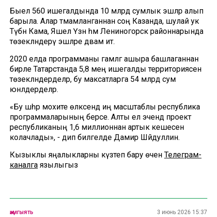
Быел 560 ишегалдында 10 млрд сумлык эшләр алып
барыла. Алар тәмамланганнан соң Казанда, шулай ук
Түбән Кама, Яшел Үзән һәм Лениногорск районнарында
төзекләндерү эшләре дәвам итә.
2020 елда программаны гамәлгә ашыра башлаганнан
бирле Татарстанда 5,8 мең ишегалды территориясен
төзекләндерделәр, бу максатларга 54 млрд сум
юнәлдерделәр.
«Бу шәһәр мохите өлкәсендә иң масштаблы республика
программаларының берсе. Алты ел эчендә проект
республиканың 1,6 миллионнан артык кешесен
колачлады», - дип билгеләде Дамир Шәйдуллин.
Кызыклы яңалыкларны күзәтеп бару өчен
Телеграм-
каналга
язылыгыз
җәмгыять
3 июнь 2026 15:37