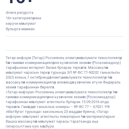
Әлеге ресурста
16+ категорияләренә
керүче мәгълүмат
булырга мөмкин.
Татар-информ (Татар) Россиянең элемтә, мәгълүмати технологияләр
һәм гаммәви коммуникацияләрне күзәтчелек хезмәте (Роскомнадзор)
тарафыннан интернет басма буларак теркәлгән. Массакүләм
мәгълүмат чарасын теркәү турында ЭЛ № ФС 77-90202 таныклыгы
2025 елның 7 октябрендә элемтә, мәгълүмати технологияләр һәм
массакүләм коммуникацияләр өлкәсендә күзәтчелек итүче Федераль
хезмәт тарафыннан бирелгән.
«Татар-информ» Россиянең элемтә, мәгълүмати технологияләр һәм
гаммәви коммуникацияләрне күзәтчелек хезмәте (Роскомнадзор)
тарафыннан мәгълүмат агентлыгы буларак 15.09.2016 елда
теркәлгән. Гамәлдәге таныклык номеры – № ФС 77 – 67031. РФ
«Матбугат турында» законының 23 маддәсе буенча, «Татар-
информ» мәгълүмат агентлыгы язмаларын һәм материалларын
башка массакүләм мәгълүмат чарасы таратканда аңа
гиперсылтама кую мәҗбүри.