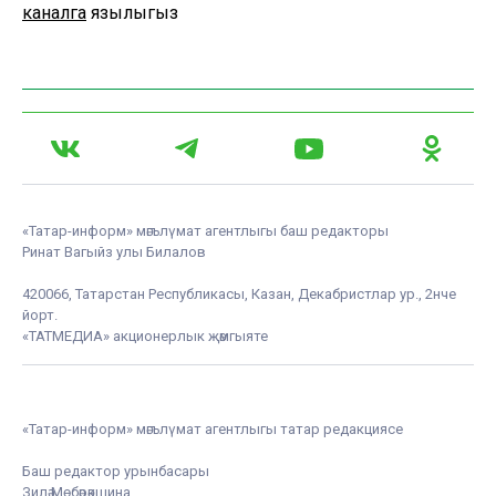
каналга
язылыгыз
«Татар-информ» мәгълүмат агентлыгы баш редакторы
Ринат Вагыйз улы Билалов
420066, Татарстан Республикасы, Казан, Декабристлар ур., 2нче
йорт.
«ТАТМЕДИА» акционерлык җәмгыяте
«Татар-информ» мәгълүмат агентлыгы татар редакциясе
Баш редактор урынбасары
Зилә Мөбәрәкшина