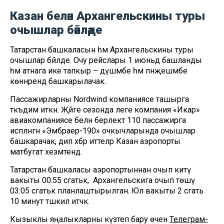
Казан белән Архангельскины туры
очышлар бәйләде
Татарстан башкаласын һәм Архангельскины туры
очышлар бәйләде. Очу рейслары 1 июньдә башланды
һәм атнага ике тапкыр – дүшәмбе һәм пәнҗешәмбе
көннәрендә башкарылачак.
Пассажирларны Nordwind компаниясе ташырга
тәкъдим иткән. Җәйге сезонда әлеге компания «Икар»
авиакомпаниясе белән берлектә 110 пассажирга
исәпләнгән «Эмбраер-190» очкычларында очышлар
башкарачак, дип хәбәр иттеләр Казан аэропорты
матбугат хезмәтендә.
Татарстан башкаласы аэропортыннан очып китү
вакыты 00:55 сәгатькә, ә Архангельскига очып төшү
03:05 сәгатькә планлаштырылган. Юл вакыты 2 сәгать
10 минут тәшкил итәчәк.
Кызыклы яңалыкларны күзәтеп бару өчен
Телеграм-