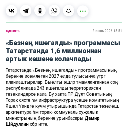
җәмгыять
3 июнь 2026 15:51
«Безнең ишегалды» программасы
Татарстанда 1,6 миллионнан
артык кешене колачлады
Татарстанда «Безнең ишегалды» программасының
беренче исемлеген 2027 елда тулысынча үтәргә
планлаштыралар. Быелгы эшләр тәмамланганнан соң
республикада 243 ишегалды территориясен
төзекләндерәсе кала. Бу хакта ТР Дәүләт Советының
Торак сәясәте һәм инфраструктура үсеше комитетының
Яшел Үзәндәге күчмә утырышында Татарстан төзелеш,
архитектура һәм торак-коммуналь хуҗалык
министрының беренче урынбасары
Дамир
Шәйдуллин
хәбәр итте.