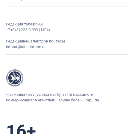
Редакция телефоны
+7 (843) 222-0-999 (1304)
Редакциянең электрон почтасы
infotat@tatar-inform.ru
«Татмедиа» республика матбугат һәм массакүләм
коммуникацияләр агентлыгы ярдәме белән чыгарыла.
16+