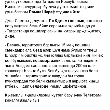
уртак утырышында Татарстан Республикасы
Биологик ресурслар буенча дәүләт комитеты рәисе
урынбасары
Рамил Шәрәфетдинов
әйтте.
Дәүләт Советы депутаты
Ләлә Кәдермәтованың
пошилар
популяциясе белән бәйле соравына җавабында ул:
«Татарстанда пошилар саны иң югары дәрәҗәгә җитте», –
диде.
«Безнең территория барлыгы 15 мең пошины
сыендыра ала, бездә алар шул чама булырга тиеш.
Шәһәрләр һәм бистәләр үсә, яңа юллар барлыкка килә. Ничек
кенә булмасын, пошилар, азык эзләп, юл чатларына
чыга. Бездә ел саен поши катнашында 200ләп юл-
транспорт һәлакәте була. Без бу җәһәттән аучылар белән
эшлибез – терлекләрне юллардан һәм торак
пунктлардан тоз белән кызыктырып аерырга киңәш
итәбез», – дип белдерде Рамил Шәрәфетдинов.
Кызыклы яңалыкларны күзәтеп бару өчен
Телеграм-
каналга
язылыгыз