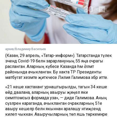
архив/Владимир Васильев
(Казан, 29 апрель, «Татар-информ»). Татарстанда тәүлек
эчендә Covid-19 белән зарарлануның 55 яңа очрагы
расланган. Аларның күбесе Казанда һәм Әлмәт
районында ачыкланган. Бу хакта ТР Президенты
матбугат хезмәте җитәкчесе Лилия Галимова хәбәр итте.
«21 кеше хастаханәгә урнаштырылды, тагын 34 кеше
өйдә дәвалана, аларның авыруы җиңел яки
симптомсыз формада уза», — диде Галимова. Аның
сүзләренә караганда, ачыкланган очракларның 51е
авыру кешеләр белән якыннан аралашу нәтиҗәсендә
килеп чыккан. Авыручыларның төп яшь төркемнәре