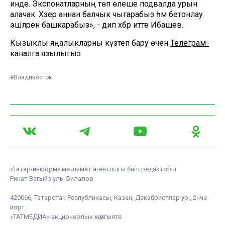
инде. Экспонатларның төп өлеше подвалда урын
алачак. Хәзер аннан балчык чыгарабыз һәм бетонлау
эшләрен башкарабыз», - дип хәбәр итте Ибашев.
Кызыклы яңалыкларны күзәтеп бару өчен
Телеграм-
каналга
язылыгыз
#Владивосток
«Татар-информ» мәгълүмат агентлыгы баш редакторы
Ринат Вагыйз улы Билалов
420066, Татарстан Республикасы, Казан, Декабристлар ур., 2нче
йорт.
«ТАТМЕДИА» акционерлык җәмгыяте