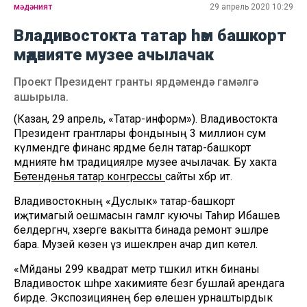
мәдәният
29 апрель 2020 10:29
Владивостокта татар һәм башкорт
мәдәнияте музее ачылачак
Проект Президент гранты ярдәмендә гамәлгә
ашырыла.
(Казан, 29 апрель, «Татар-информ»). Владивостокта
Президент грантлары фондының 3 миллион сум
күләмендәге финанс ярдәме белән татар-башкорт
мәдәнияте һәм традицияләре музее ачылачак. Бу хакта
Бөтендөнья татар конгрессы
сайты хәбәр итә.
Владивостокның «Дуслык» татар-башкорт
иҗтимагый оешмасын гамәлгә куючы Таһир Ибашев
белдергәнчә, хәзерге вакытта бинада ремонт эшләре
бара. Музей көзен үз ишекләрен ачар дип көтелә.
«Мәйданы 299 квадрат метр тәшкил иткән бинаны
Владивосток шәһәре хакимияте безгә бушлай арендага
бирде. Экспозициянең бер өлешен урнаштырдык