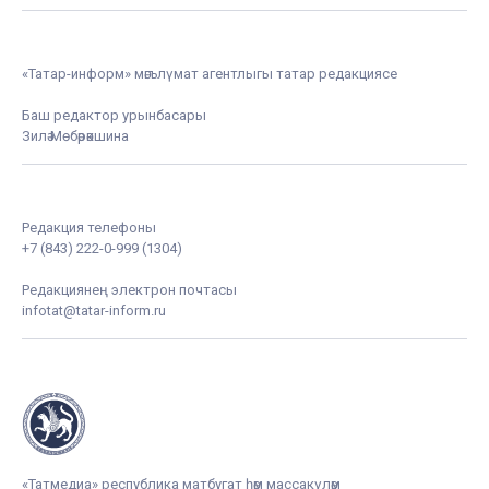
«Татар-информ» мәгълүмат агентлыгы татар редакциясе
Баш редактор урынбасары
Зилә Мөбәрәкшина
Редакция телефоны
+7 (843) 222-0-999 (1304)
Редакциянең электрон почтасы
infotat@tatar-inform.ru
«Татмедиа» республика матбугат һәм массакүләм