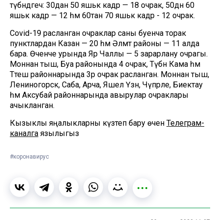
түбәндәгечә: 30дан 50 яшькә кадәр — 18 очрак, 50дән 60
яшькә кадәр — 12 һәм 60тан 70 яшькә кадәр - 12 очрак.
Covid-19 расланган очраклар саны буенча торак
пунктлардан Казан — 20 һәм Әлмәт районы — 11 алда
бара. Өченче урында Яр Чаллы — 5 зарарлану очрагы.
Моннан тыш, Буа районында 4 очрак, Түбән Кама һәм
Тәтеш районнарында 3әр очрак расланган. Моннан тыш,
Лениногорск, Саба, Арча, Яшел Үзән, Чүпрәле, Биектау
һәм Аксубай районнарында авырулар очраклары
ачыкланган.
Кызыклы яңалыкларны күзәтеп бару өчен
Телеграм-
каналга
язылыгыз
#коронавирус