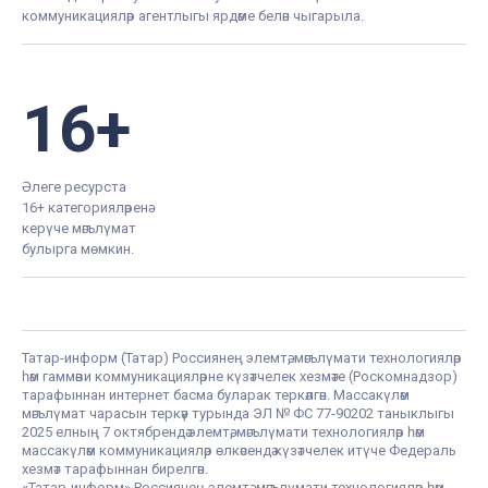
коммуникацияләр агентлыгы ярдәме белән чыгарыла.
16+
Әлеге ресурста
16+ категорияләренә
керүче мәгълүмат
булырга мөмкин.
Татар-информ (Татар) Россиянең элемтә, мәгълүмати технологияләр
һәм гаммәви коммуникацияләрне күзәтчелек хезмәте (Роскомнадзор)
тарафыннан интернет басма буларак теркәлгән. Массакүләм
мәгълүмат чарасын теркәү турында ЭЛ № ФС 77-90202 таныклыгы
2025 елның 7 октябрендә элемтә, мәгълүмати технологияләр һәм
массакүләм коммуникацияләр өлкәсендә күзәтчелек итүче Федераль
хезмәт тарафыннан бирелгән.
«Татар-информ» Россиянең элемтә, мәгълүмати технологияләр һәм