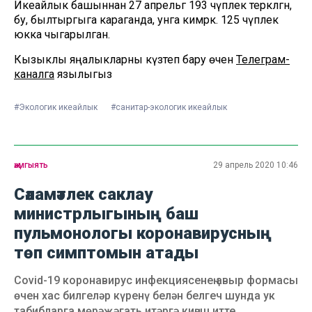
Икеайлык башыннан 27 апрельгә 193 чүплек теркәлгән,
бу, былтыргыга караганда, унга кимрәк. 125 чүплек
юкка чыгарылган.
Кызыклы яңалыкларны күзәтеп бару өчен
Телеграм-
каналга
язылыгыз
#Экологик икеайлык
#санитар-экологик икеайлык
җәмгыять
29 апрель 2020 10:46
Сәламәтлек саклау
министрлыгының баш
пульмонологы коронавирусның
төп симптомын атады
Covid-19 коронавирус инфекциясенең авыр формасы
өчен хас билгеләр күренү белән белгеч шунда ук
табибларга мөрәҗәгать итәргә киңәш итте.