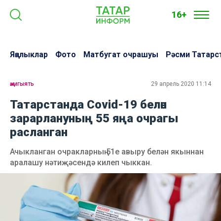
16+
Яңалыклар
Фото
Матбугат очрашуы
Рәсми Татарс
җәмгыять
29 апрель 2020 11:14
Татарстанда Covid-19 белән
зарарлануның 55 яңа очрагы
расланган
Ачыкланган очракларның 51е авыру белән якыннан
аралашу нәтиҗәсендә килеп чыккан.