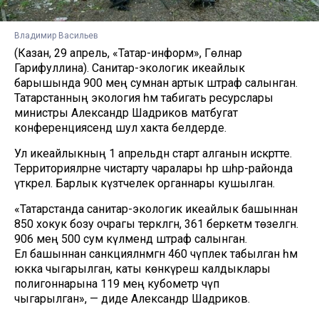
Владимир Васильев
(Казан, 29 апрель, «Татар-информ», Гөлнар
Гарифуллина). Санитар-экологик икеайлык
барышында 900 мең сумнан артык штраф салынган.
Татарстанның экология һәм табигать ресурслары
министры Александр Шадриков матбугат
конференциясендә шул хакта белдерде.
Ул икеайлыкның 1 апрельдән старт алганын искәртте.
Территорияләрне чистарту чаралары һәр шәһәр-районда
үткәрелә. Барлык күзәтчелек органнары кушылган.
«Татарстанда санитар-экологик икеайлык башыннан
850 хокук бозу очрагы теркәлгән, 361 беркетмә төзелгән.
906 мең 500 сум күләмендә штраф салынган.
Ел башыннан санкцияләнмәгән 460 чүплек табылган һәм
юкка чыгарылган, каты көнкүреш калдыклары
полигоннарына 119 мең кубометр чүп
чыгарылган», — диде Александр Шадриков.