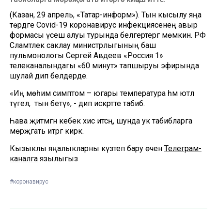
(Казан, 29 апрель, «Татар-информ»). Тын кысылу яңа
төрдәге Covid-19 коронавирус инфекциясенең авыр
формасы үсеш алуы турында белгертергә мөмкин. РФ
Сәламәтлек саклау министрлыгының баш
пульмонологы Сергей Авдеев «Россия 1»
телеканалындагы «60 минут» тапшыруы эфирында
шулай дип белдерде.
«Иң мөһим симптом – югары температура һәм ютәл
түгел, ә тын бетү», - дип искәртте табиб.
Һава җитмәгән кебек хис итсәң, шунда ук табибларга
мөрәҗәгать итәргә кирәк.
Кызыклы яңалыкларны күзәтеп бару өчен
Телеграм-
каналга
язылыгыз
#коронавирус