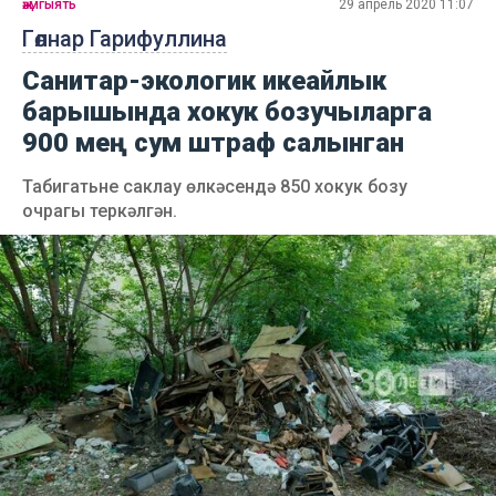
җәмгыять
29 апрель 2020 11:07
Гөлнар Гарифуллина
Cанитар-экологик икеайлык
барышында хокук бозучыларга
900 мең сум штраф салынган
Табигатьне саклау өлкәсендә 850 хокук бозу
очрагы теркәлгән.