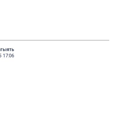
мгыять
 17:06
п