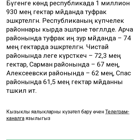
Бүгенге көндә республикада 1 миллион
930 мең гектар мәйданда туфрак
эшкәртелгән. Республиканың күпчелек
районнары кырда эшләрне төгәлләде. Арча
районында туфрак иң зур мәйданда – 74
мең гектарда эшкәртелгән. Чистай
районында әлеге күрсәткеч – 72,3 мең
гектар, Сарман районында – 67 мең,
Алексеевски районында – 62 мең, Спас
районында 61,5 мең гектар мәйданны
тәшкил итә.
Кызыклы яңалыкларны күзәтеп бару өчен
Телеграм-
каналга
язылыгыз