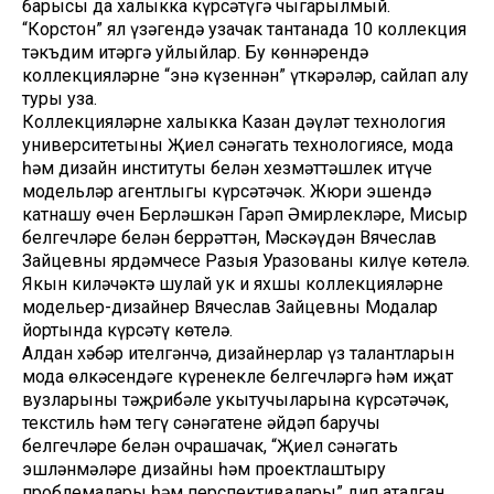
барысы да халыкка күрсәтүгә чыгарылмый.
“Корстон” ял үзәгендә узачак тантанада 10 коллекция
тәкъдим итәргә уйлыйлар. Бу көннәрендә
коллекцияләрне “энә күзеннән” үткәрәләр, сайлап алу
туры уза.
Коллекцияләрне халыкка Казан дәүләт технология
университетының Җиңел сәнәгать технологиясе, мода
һәм дизайн институты белән хезмәттәшлек итүче
модельләр агентлыгы күрсәтәчәк. Жюри эшендә
катнашу өчен Берләшкән Гарәп Әмирлекләре, Мисыр
белгечләре белән беррәттән, Мәскәүдән Вячеслав
Зайцевның ярдәмчесе Разыя Уразованың килүе көтелә.
Якын киләчәктә шулай ук иң яхшы коллекцияләрне
модельер-дизайнер Вячеслав Зайцевның Модалар
йортында күрсәтү көтелә.
Алдан хәбәр ителгәнчә, дизайнерлар үз талантларын
мода өлкәсендәге күренекле белгечләргә һәм иҗат
вузларының тәҗрибәле укытучыларына күрсәтәчәк,
текстиль һәм тегү сәнәгатенең әйдәп баручы
белгечләре белән очрашачак, “Җиңел сәнәгать
эшләнмәләре дизайны һәм проектлаштыру
проблемалары һәм перспективалары” дип аталган