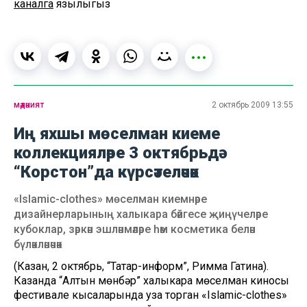
каналга
язылыгыз
мәдәният
2 октябрь 2009 13:55
Иң яхшы мөселман киеме
коллекцияләре 3 октябрьдә
“Корстон”да күрсәтеләчәк
«Islamic-clothes» мөселман киемнәре
дизайнерларының халыкара бәйгесе җиңүчеләре
кубоклар, зәркән эшләнмәләре һәм косметика белән
бүләкләнәчәк
(Казан, 2 октябрь, “Татар-информ”, Римма Гатина).
Казанда “Алтын мөнбәр” халыкара мөселман киносы
фестивале кысаларында уза торган «Islamic-clothes»