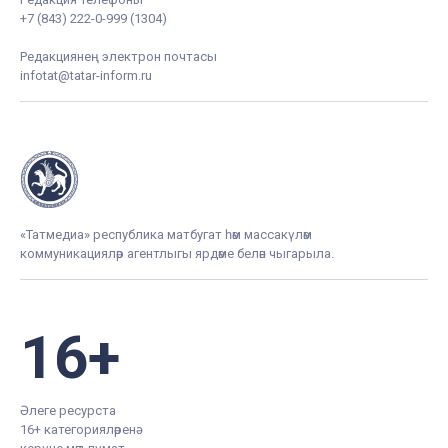
+7 (843) 222-0-999 (1304)
Редакциянең электрон почтасы
infotat@tatar-inform.ru
«Татмедиа» республика матбугат һәм массакүләм
коммуникацияләр агентлыгы ярдәме белән чыгарыла.
16+
Әлеге ресурста
16+ категорияләренә