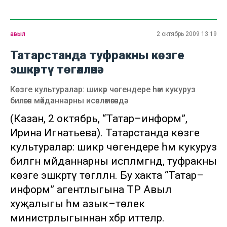
авыл
2 октябрь 2009 13:19
Татарстанда туфракны көзге
эшкәртү төгәлләнә
Көзге культуралар: шикәр чөгендере һәм кукуруз
биләгән мәйданнарны исәпләмәгәндә
(Казан, 2 октябрь, “Татар–информ”,
Ирина Игнатьева). Татарстанда көзге
культуралар: шикәр чөгендере һәм кукуруз
биләгән мәйданнарны исәпләмәгәндә, туфракны
көзге эшкәртү төгәлләнә. Бу хакта “Татар–
информ” агентлыгына ТР Авыл
хуҗалыгы һәм азык–төлек
министрлыгыннан хәбәр иттеләр.