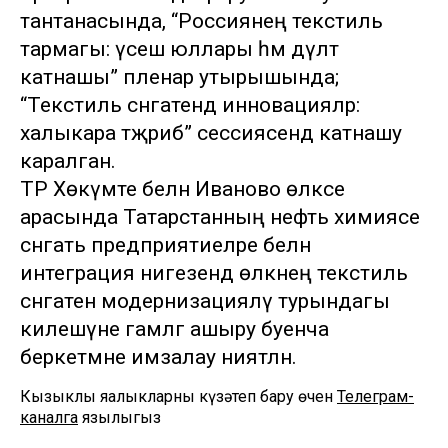
тантанасында, “Россиянең текстиль
тармагы: үсеш юллары һәм дәүләт
катнашы” пленар утырышында;
“Текстиль сәнәгатендә инновацияләр:
халыкара тәҗрибә” сессиясендә катнашу
каралган.
ТР Хөкүмәте белән Иваново өлкәсе
арасында Татарстанның нефть химиясе
сәнәгать предприятиеләре белән
интеграция нигезендә өлкәнең текстиль
сәнәгатен модернизацияләү турындагы
килешүне гамәлгә ашыру буенча
беркетмәне имзалау ниятләнә.
Кызыклы яңалыкларны күзәтеп бару өчен
Телеграм-
каналга
язылыгыз