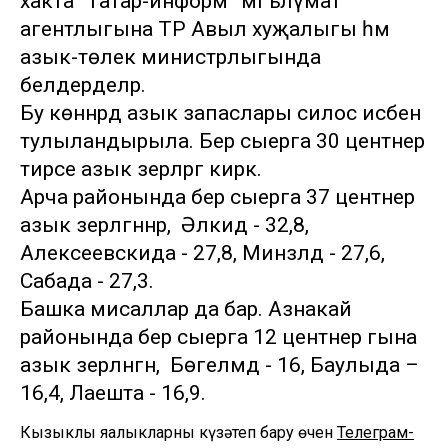
хакта “Татар-информ” мәгълүмат
агентлыгына ТР Авыл хуҗалыгы һәм
азык-төлек министрлыгында
белдерделәр.
Бу көннәрдә азык запаслары силос исәбенә
тулыландырыла. Бер сыерга 30 центнер
тирәсе азык әзерләргә кирәк.
Арча районында бер сыерга 37 центнер
азык әзерләгәннәр, ә Әлкидә - 32,8,
Алексеевскида - 27,8, Минзәләдә - 27,6,
Сабада - 27,3.
Башка мисаллар да бар. Азнакай
районында бер сыерга 12 центнер гына
азык әзерләнгән, ә Бөгелмәдә - 16, Баулыда –
16,4, Лаешта - 16,9.
Кызыклы яңалыкларны күзәтеп бару өчен
Телеграм-