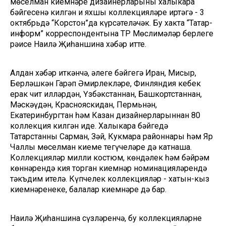
мөселман киемнәре дизайнерларының халыкара
бәйгесенә килгән иң яхшы коллекцияләре иртәгә - 3
октябрьдә “Корстон”да күрсәтеләчәк. Бу хакта “Татар-
информ” корреспондентына ТР Мөслимәләр берлеге
рәисе Наилә Җиһаншина хәбәр итте.
Алдан хәбәр иткәнчә, әлеге бәйгегә Иран, Мисыр,
Берләшкән Гарәп Әмирлекләре, Финляндия кебек
ерак чит илләрдән, Үзбәкстаннан, Башкортстаннан,
Мәскәүдән, Краснояскидан, Пермьнән,
Екатеринбургтан һәм Казан дизайнерларыннан 80
коллекция килгән иде. Халыкара бәйгедә
Татарстанның Сарман, Зәй, Кукмара районнары һәм Яр
Чаллы мөселман киеме тегүчеләре дә катнаша.
Коллекцияләр милли костюм, көндәлек һәм бәйрәм
көннәрендә кия торган киемнәр номинацияләрендә
тәкъдим ителә. Күпчелек коллекцияләр - хатын-кыз
киемнәренеке, балалар киемнәре дә бар.
Наилә Җиһаншина сүзләренчә, бу коллекцияләрнең