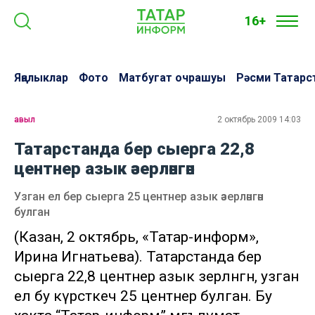
16+
Яңалыклар
Фото
Матбугат очрашуы
Рәсми Татарс
авыл
2 октябрь 2009 14:03
Татарстанда бер сыерга 22,8
центнер азык әзерләнгән
Узган ел бер сыерга 25 центнер азык әзерләнгән
булган
(Казан, 2 октябрь, «Татар-информ»,
Ирина Игнатьева). Татарстанда бер
сыерга 22,8 центнер азык әзерләнгән, узган
ел бу күрсәткеч 25 центнер булган. Бу