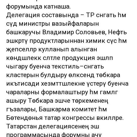
форумында катнаша.
Делегация составында – ТР сәнәгать һәм
сәүдә министры вазыйфаларын
башкаручы Владимир Соловьев, Нефть
эшкәртү продуктларыннан химик сүс һәм
җепселләр кулланып алынган
көндәшлеккә сәләтле продукция эшләп
чыгару буенча текстиль–сәнәгать
кластерын булдыру өлкәсендә төбәкара
икътисади хезмәттәшлекне үстерү буенча
чараларны формалаштыру һәм гамәлгә
ашыру Төбәкара эшче төркеменең
әгъзалары, Башкарма комитет һәм
Бөтендөнья татар конгрессы вәкилләре.
Татарстан делегациясенең эш
программасында форумны ачу