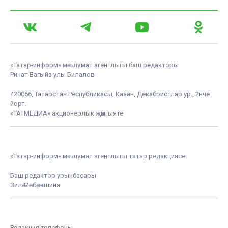
«Татар-информ» мәгълүмат агентлыгы баш редакторы
Ринат Вагыйз улы Билалов
420066, Татарстан Республикасы, Казан, Декабристлар ур., 2нче
йорт.
«ТАТМЕДИА» акционерлык җәмгыяте
«Татар-информ» мәгълүмат агентлыгы татар редакциясе
Баш редактор урынбасары
Зилә Мөбәрәкшина
Редакция телефоны