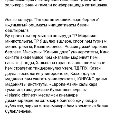
халыкара фәнни-гамәли конференциядә катнашачак.
Әлеге конкурс “Татарстан мөслимәләре берлеге”
иҗтимагый оешмасы инициативасы белән
оештырыла.
Бу проектны тормышка ашыруда ТР Мәдәният
министрлыгы, ТР Яшьләр эшләре, спорт һәм туризм
министрлыгы, Казан мэриясе, Россия дизайнерлары
берлеге, Мисырның “Көньяк дала” университеты, Кино
сәнгате академиясе һәм «Rahalla» мәдәният һәм
сәнгать фонды; Халыкара гарәп-славян элемтәләре
һәм стратегик тикшеренүләр үзәге, ТДГПУ, Казан
дәүләт технология университеты, Казан дәүләт
мәдәният һәм сәнгать университеты, ЮНЕСКО дөнья
мәдәнияты институты, «Европа-Азия» халыкара
гуманитар академиясе булышлык күрсәтә.
«Islamic-clothes» мөселман киемнәре
дизайнерларының халыкара бәйгесе җиңүчеләре
кубоклар, зәркән эшләнмәләре һәм косметика белән
бүләкләнәчәк.