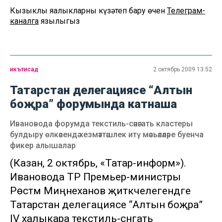
Кызыклы яңалыкларны күзәтеп бару өчен
Телеграм-
каналга
язылыгыз
икътисад
2 октябрь 2009 13:52
Татарстан делегациясе “Алтын
боҗра” форумында катнаша
Ивановода форумда текстиль-сәнәгать кластеры
булдыру өлкәсендә хезмәттәшлек итү мәсьәләләре буенча
фикер алышалар
(Казан, 2 октябрь, «Татар-информ»).
Ивановода ТР Премьер-министры
Рөстәм Миңнеханов җитәкчелегендәге
Татарстан делегациясе “Алтын боҗра”
IV халыкара текстиль-сәнәгать