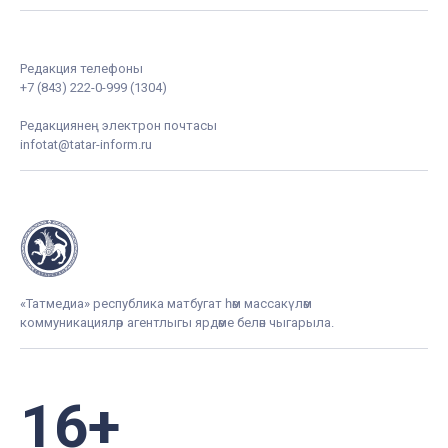
Редакция телефоны
+7 (843) 222-0-999 (1304)
Редакциянең электрон почтасы
infotat@tatar-inform.ru
«Татмедиа» республика матбугат һәм массакүләм
коммуникацияләр агентлыгы ярдәме белән чыгарыла.
16+