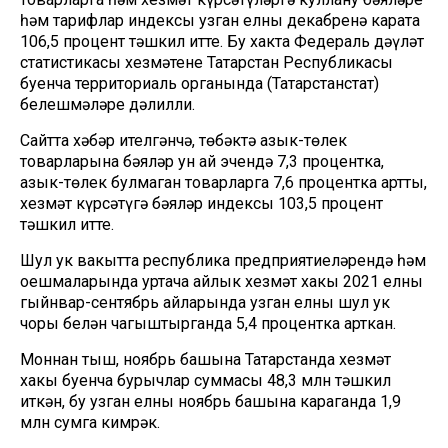
һәм тарифлар индексы узган елның декабренә карата
106,5 процент тәшкил итте. Бу хакта Федераль дәүләт
статистикасы хезмәтенең Татарстан Республикасы
буенча территориаль органында (Татарстанстат)
белешмәләре дәлилли.
Сайтта хәбәр ителгәнчә, төбәктә азык-төлек
товарларына бәяләр ун ай эчендә 7,3 процентка,
азык-төлек булмаган товарларга 7,6 процентка артты,
хезмәт күрсәтүгә бәяләр индексы 103,5 процент
тәшкил итте.
Шул ук вакытта республика предприятиеләрендә һәм
оешмаларында уртача айлык хезмәт хакы 2021 елның
гыйнвар-сентябрь айларында узган елның шул ук
чоры белән чагыштырганда 5,4 процентка арткан.
Моннан тыш, ноябрь башына Татарстанда хезмәт
хакы буенча бурычлар суммасы 48,3 млн тәшкил
иткән, бу узган елның ноябрь башына караганда 1,9
млн сумга кимрәк.