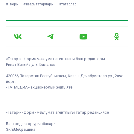
#Тверь
#Тверь татарлары
#татарлар
«Татар-информ» мәгълүмат агентлыгы баш редакторы
Ринат Вагыйз улы Билалов
420066, Татарстан Республикасы, Казан, Декабристлар ур., 2нче
йорт.
«ТАТМЕДИА» акционерлык җәмгыяте
«Татар-информ» мәгълүмат агентлыгы татар редакциясе
Баш редактор урынбасары
Зилә Мөбәрәкшина