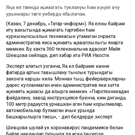
Яңа ел төнендә җәмәгать туклануы һәм күңел ачу
урыннары төнге унбердә ябылачак.
(Казан, 7 декабрь, «Татар-информ»). Яңа елны бәйрәм
итү вакытында җәмәгать тәртибен һәм
куркынычсызлык техникасын үтәмәгән очракта
административ яисә җинаять җаваплылыгы янарга
мөмкин. Бу хакта 360 телеканалына адвокат Майя
Шевцова сөйләде, дип хәбәр итә РИА Нвости.
Эксперт аңлатып узганча, Яңа ел бәйрәме көнне
фатирда артык тавышлану тынлык турындагы
законга каршы килә. Моннан тыш, фейерверкларны
дөрес кулланмаган өчен административ яки хәтта
җинаять җәзасы да алырга мөмкин. «Пиротехникадан
файдалану, завод инструкциясе буенча, ким дигәндә,
100 метр радиуста урнашкан агач һәм корылмалар,
автомобильләр булмаган ачык урында
башкарылырга тиеш», - дип белдерде эксперт.
Шевцова шулай ук коронавирус пандемиясе белән
бәйле чикләүләр турында да искә төшерде.