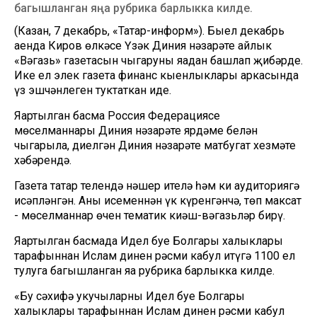
багышланган яңа рубрика барлыкка килде.
(Казан, 7 декабрь, «Татар-информ»). Быел декабрь
аенда Киров өлкәсе Үзәк Диния нәзарәте айлык
«Вәгазь» газетасын чыгаруны яңадан башлап җибәрде.
Ике ел элек газета финанс кыенлыклары аркасында
үз эшчәнлеген туктаткан иде.
Яңартылган басма Россия Федерациясе
мөселманнары Диния нәзарәте ярдәме белән
чыгарыла, диелгән Диния нәзарәте матбугат хезмәте
хәбәрендә.
Газета татар телендә нәшер ителә һәм киң аудиториягә
исәпләнгән. Аның исеменнән үк күренгәнчә, төп максат
- мөселманнар өчен тематик киңәш-вәгазьләр бирү.
Яңартылган басмада Идел буе Болгары халыклары
тарафыннан Ислам динен рәсми кабул итүгә 1100 ел
тулуга багышланган яңа рубрика барлыкка килде.
«Бу сәхифә укучыларны Идел буе Болгары
халыклары тарафыннан Ислам динен рәсми кабул