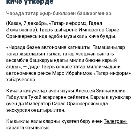
кичә үткәрде
Чарада татар җыр-биюләрен башкарганнар.
(Казан, 7 декабрь, «Татар-информ», Гадел
Әхмәтҗанов). Тверь шәһәренең Император Сарае
Оранжереясында әдәби-музыкаль кичә булды.
«Чарада безнең автономия катнашты. Тамашачылар
татар җырларын тыңлап, татар үзешчән сәнгать
ансамбле башкаруындагы милли биюне карый
алды», — диде Тверь өлкәсе татар милли-мәдәни
автономиясе рәисе Марс Ибраһимов «Татар-информ»
хәбәрчесенә.
Кичәгә килүчеләр өчен язучы Алексей Зиннәтуллин
Габдулла Тукай әсәрләрен сөйләгән. Барлык кунаклар
өчен дә Император Сарае Оранжереясында
экскурсия оештырылган.
Кызыклы яңалыкларны күзәтеп бару өчен
Телеграм-
каналга
язылыгыз