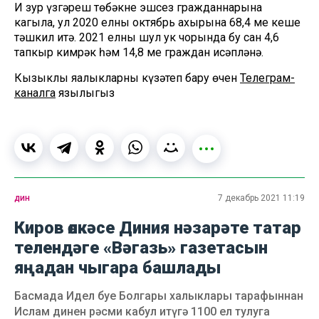
Иң зур үзгәреш төбәкнең эшсез гражданнарына
кагыла, ул 2020 елның октябрь ахырына 68,4 мең кеше
тәшкил итә. 2021 елның шул ук чорында бу сан 4,6
тапкыр кимрәк һәм 14,8 мең граждан исәпләнә.
Кызыклы яңалыкларны күзәтеп бару өчен
Телеграм-
каналга
язылыгыз
дин
7 декабрь 2021 11:19
Киров өлкәсе Диния нәзарәте татар
телендәге «Вәгазь» газетасын
яңадан чыгара башлады
Басмада Идел буе Болгары халыклары тарафыннан
Ислам динен рәсми кабул итүгә 1100 ел тулуга