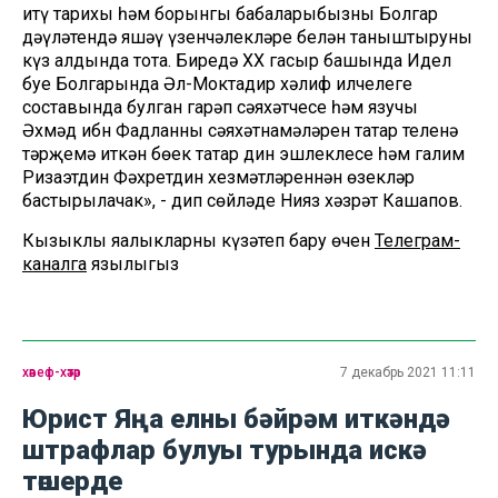
итү тарихы һәм борынгы бабаларыбызның Болгар
дәүләтендә яшәү үзенчәлекләре белән таныштыруны
күз алдында тота. Биредә XX гасыр башында Идел
буе Болгарында Әл-Моктадир хәлиф илчелеге
составында булган гарәп сәяхәтчесе һәм язучы
Әхмәд ибн Фадланның сәяхәтнамәләрен татар теленә
тәрҗемә иткән бөек татар дин эшлеклесе һәм галим
Ризаэтдин Фәхретдин хезмәтләреннән өзекләр
бастырылачак», - дип сөйләде Нияз хәзрәт Кашапов.
Кызыклы яңалыкларны күзәтеп бару өчен
Телеграм-
каналга
язылыгыз
хәвеф-хәтәр
7 декабрь 2021 11:11
Юрист Яңа елны бәйрәм иткәндә
штрафлар булуы турында искә
төшерде