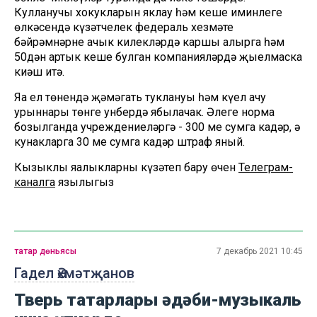
Кулланучы хокукларын яклау һәм кеше иминлеге
өлкәсендә күзәтчелек федераль хезмәте
бәйрәмнәрне ачык киңлекләрдә каршы алырга һәм
50дән артык кеше булган компанияләрдә җыелмаска
киңәш итә.
Яңа ел төнендә җәмәгать туклануы һәм күңел ачу
урыннары төнге унбердә ябылачак. Әлеге норма
бозылганда учреждениеләргә - 300 мең сумга кадәр, ә
кунакларга 30 мең сумга кадәр штраф яный.
Кызыклы яңалыкларны күзәтеп бару өчен
Телеграм-
каналга
язылыгыз
татар дөньясы
7 декабрь 2021 10:45
Гадел Әхмәтҗанов
Тверь татарлары әдәби-музыкаль