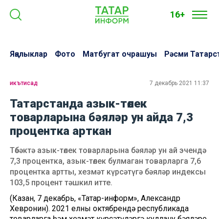
16+
Яңалыклар
Фото
Матбугат очрашуы
Рәсми Татарс
икътисад
7 декабрь 2021 11:37
Татарстанда азык-төлек
товарларына бәяләр ун айда 7,3
процентка арткан
Төбәктә азык-төлек товарларына бәяләр ун ай эчендә
7,3 процентка, азык-төлек булмаган товарларга 7,6
процентка артты, хезмәт күрсәтүгә бәяләр индексы
103,5 процент тәшкил итте.
(Казан, 7 декабрь, «Татар-информ», Александр
Хевронин). 2021 елның октябрендә республикада
товарларга һәм хезмәт күрсәтүләргә куллану бәяләре