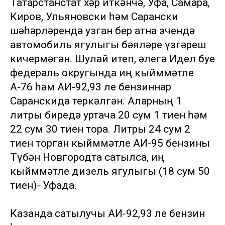
Татарстанстат хәр иткәнчә, Уфа, Самара,
Киров, Ульяновски һәм Сарански
шәһәрләрендә узган бер атна эчендә
автомобиль ягулыгы бәяләре үзгәреш
кичермәгән. Шулай итеп, әлегә Идел буе
федераль округында иң кыйммәтле
А-76 һәм АИ-92,93 ле бензиннар
Саранскида теркәлгән. Аларның 1
литры биредә уртача 20 сум 1 тиен һәм
22 сум 30 тиен тора. Литры 24 сум 2
тиен торган кыйммәтле АИ-95 бензины
Түбән Новгородта сатылса, иң
кыйммәтле дизель ягулыгы (18 сум 50
тиен)- Уфада.
Казанда сатылучы АИ-92,93 ле бензин