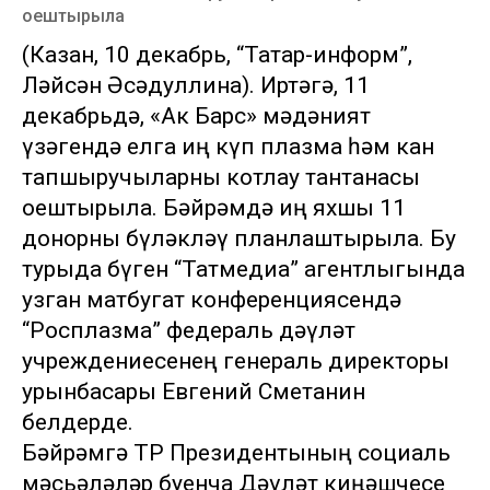
оештырыла
(Казан, 10 декабрь, “Татар-информ”,
Ләйсән Әсәдуллина). Иртәгә, 11
декабрьдә, «Ак Барс» мәдәният
үзәгендә елга иң күп плазма һәм кан
тапшыручыларны котлау тантанасы
оештырыла. Бәйрәмдә иң яхшы 11
донорны бүләкләү планлаштырыла. Бу
турыда бүген “Татмедиа” агентлыгында
узган матбугат конференциясендә
“Росплазма” федераль дәүләт
учреждениесенең генераль директоры
урынбасары Евгений Сметанин
белдерде.
Бәйрәмгә ТР Президентының социаль
мәсьәләләр буенча Дәүләт киңәшчесе