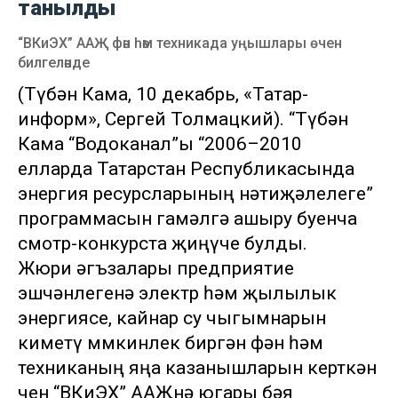
танылды
“ВКиЭХ” ААҖ фән һәм техникада уңышлары өчен
билгеләнде
(Түбән Кама, 10 декабрь, «Татар-
информ», Сергей Толмацкий). “Түбән
Кама “Водоканал”ы “2006–2010
елларда Татарстан Республикасында
энергия ресурсларының нәтиҗәлелеге”
программасын гамәлгә ашыру буенча
смотр-конкурста җиңүче булды.
Жюри әгъзалары предприятие
эшчәнлегенә электр һәм җылылык
энергиясе, кайнар су чыгымнарын
киметү мөмкинлек биргән фән һәм
техниканың яңа казанышларын керткән
өчен “ВКиЭХ” ААҖнә югары бәя