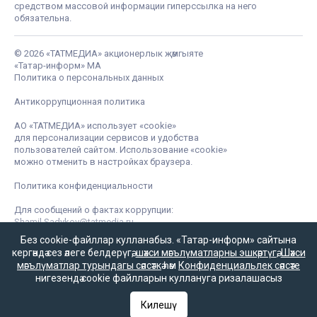
средством массовой информации гиперссылка на него
обязательна.
© 2026 «ТАТМЕДИА» акционерлык җәмгыяте
«Татар-информ» МА
Политика о персональных данных
Антикоррупционная политика
АО «ТАТМЕДИА» использует «cookie»
для персонализации сервисов и удобства
пользователей сайтом. Использование «cookie»
можно отменить в настройках браузера.
Политика конфиденциальности
Для сообщений о фактах коррупции:
Shamil.Sadykov@tatmedia.ru
Без cookie-файллар кулланабыз. «Татар-информ» сайтына
кергәндә сез әлеге белдерүгә,
шәхси мәгълүматларны эшкәртүгә
,
Шәхси
мәгълүматлар турындагы сәясәткә
һәм
Конфиденциальлек сәясәте
нигезендә cookie файлларын куллануга ризалашасыз
Килешү