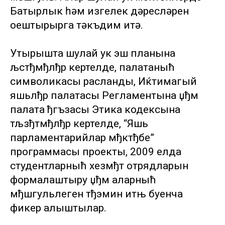
Батырлык һәм изгелек дәресләрен
оештырырга тәкъдим итә.
Утырышта шулай ук эш планына
љстђмђлђр кертелде, палатаныћ
символикасы расланды, Иќтимагый
яшьлђр палатасы Регламентына џђм
палата ђгъзасы Этика кодексына
тљзђтмђлђр кертелде, “Яшь
парламентарийлар мђктђбе”
программасы проекты, 2009 елда
студентларныћ хезмђт отрядларын
формалаштыру џђм аларныћ
мђшгульлеген тђэмин итњ буенча
фикер алыштылар.