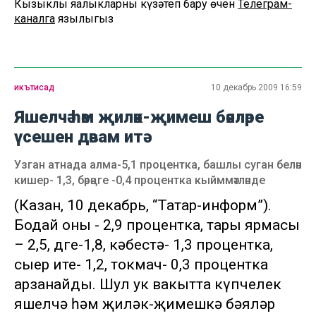
Кызыклы яңалыкларны күзәтеп бару өчен
Телеграм-
каналга
язылыгыз
икътисад
10 декабрь 2009 16:59
Яшелчә һәм җиләк-җимеш бәяләре
үсешен дәвам итә
Узган атнада алма-5,1 процентка, башлы суган белән
кишер- 1,3, бәрәңге -0,4 процентка кыйммәтләнде
(Казан, 10 декабрь, “Татар-информ”).
Бодай оны - 2,9 процентка, тары ярмасы
– 2,5, дөге-1,8, кәбестә- 1,3 процентка,
сыер ите- 1,2, токмач- 0,3 процентка
арзанайды. Шул ук вакытта күпчелек
яшелчә һәм җиләк-җимешкә бәяләр