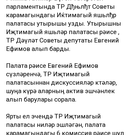
парламентында ТР Дђњлђт Советы
карамагындагы Иќтимагый яшьлђр
палатасы утырышы узды. Утырышны
Иҗтимагый яшьләр палатасы рәисе ,
ТР Дәүләт Советы депутаты Евгений
Ефимов алып барды.
Палата рәисе Евгений Ефимов
сүзләренчә, ТР Иҗтимагый
палатасыннан дискуссияләр көтәләр,
шуңа күрә аларның актив эшчәнлек
алып барулары сорала.
Ярты ел эчендә ТР Иҗтимагый
палатасы ниләр эшләгән, палата
карамагындагы 6 комиссия рәисе шул