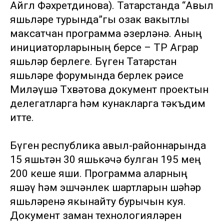
Айгөл Фәхретдинова). Татарстанда “Авыл
яшьләре турында”гы озак вакытлы
максатчан программа әзерләнә. Аның
инициаторларының берсе – ТР Аграр
яшьләр берлеге. Бүген Татарстан
яшьләре форумында берлек рәисе
Миләүшә Төхвәтова документ проектын
делегатларга һәм кунакларга тәкъдим
итте.
Бүген республика авыл-районнарында
15 яшьтән 30 яшькәчә булган 195 мең
200 кеше яши. Программа аларның
яшәү һәм эшчәнлек шартларын шәһәр
яшьләренә якынайту бурычын куя.
Документ заман технологияләрен