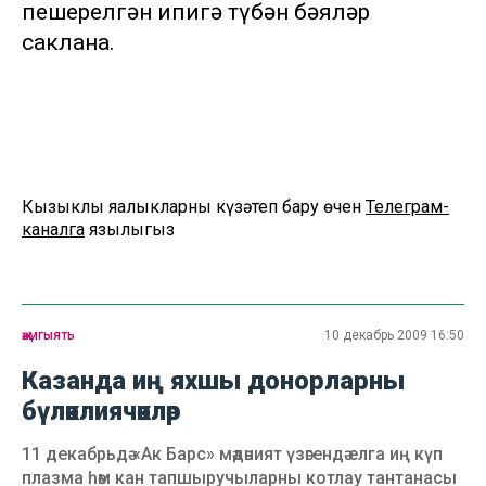
пешерелгән ипигә түбән бәяләр
саклана.
Кызыклы яңалыкларны күзәтеп бару өчен
Телеграм-
каналга
язылыгыз
җәмгыять
10 декабрь 2009 16:50
Казанда иң яхшы донорларны
бүләклиячәкләр
11 декабрьдә «Ак Барс» мәдәният үзәгендә елга иң күп
плазма һәм кан тапшыручыларны котлау тантанасы