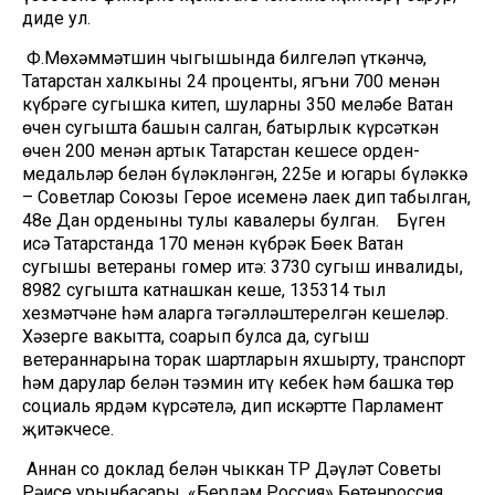
диде ул.
Ф.Мөхәммәтшин чыгышында билгеләп үткәнчә,
Татарстан халкының 24 проценты, ягъни 700 меңнән
күбрәге сугышка китеп, шуларның 350 меңләбе Ватан
өчен сугышта башын салган, батырлык күрсәткән
өчен 200 меңнән артык Татарстан кешесе орден-
медальләр белән бүләкләнгән, 225е иң югары бүләккә
– Советлар Союзы Герое исеменә лаек дип табылган,
48е Дан орденының тулы кавалеры булган. Бүген
исә Татарстанда 170 меңнән күбрәк Бөек Ватан
сугышы ветераны гомер итә: 3730 сугыш инвалиды,
8982 сугышта катнашкан кеше, 135314 тыл
хезмәтчәне һәм аларга тәңгәлләштерелгән кешеләр.
Хәзерге вакытта, соңарып булса да, сугыш
ветераннарына торак шартларын яхшырту, транспорт
һәм дарулар белән тәэмин итү кебек һәм башка төр
социаль ярдәм күрсәтелә, дип искәртте Парламент
җитәкчесе.
Аннан соң доклад белән чыккан ТР Дәүләт Советы
Рәисе урынбасары, «Бердәм Россия» Бөтенроссия