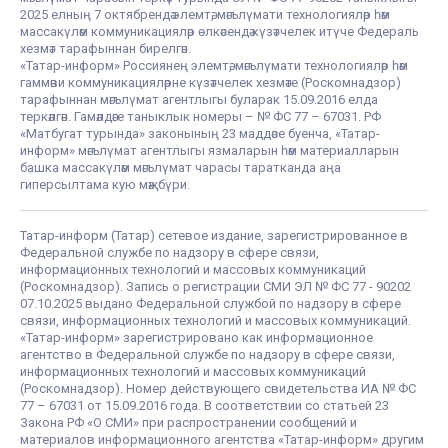
2025 елның 7 октябрендә элемтә, мәгълүмати технологияләр һәм
массакүләм коммуникацияләр өлкәсендә күзәтчелек итүче Федераль
хезмәт тарафыннан бирелгән.
«Татар-информ» Россиянең элемтә, мәгълүмати технологияләр һәм
гаммәви коммуникацияләрне күзәтчелек хезмәте (Роскомнадзор)
тарафыннан мәгълүмат агентлыгы буларак 15.09.2016 елда
теркәлгән. Гамәлдәге таныклык номеры – № ФС 77 – 67031. РФ
«Матбугат турында» законының 23 маддәсе буенча, «Татар-
информ» мәгълүмат агентлыгы язмаларын һәм материалларын
башка массакүләм мәгълүмат чарасы таратканда аңа
гиперсылтама кую мәҗбүри.
Татар-информ (Татар) сетевое издание, зарегистрированное в
Федеральной службе по надзору в сфере связи,
информационных технологий и массовых коммуникаций
(Роскомнадзор). Запись о регистрации СМИ ЭЛ № ФС 77 - 90202
07.10.2025 выдано Федеральной службой по надзору в сфере
связи, информационных технологий и массовых коммуникаций.
«Татар-информ» зарегистрировано как информационное
агентство в Федеральной службе по надзору в сфере связи,
информационных технологий и массовых коммуникаций
(Роскомнадзор). Номер действующего свидетельства ИА № ФС
77 – 67031 от 15.09.2016 года. В соответствии со статьей 23
Закона РФ «О СМИ» при распространении сообщений и
материалов информационного агентства «Татар-информ» другим