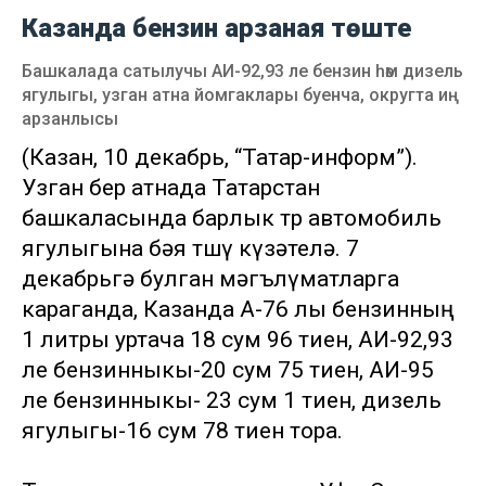
Казанда бензин арзаная төште
Башкалада сатылучы АИ-92,93 ле бензин һәм дизель
ягулыгы, узган атна йомгаклары буенча, округта иң
арзанлысы
(Казан, 10 декабрь, “Татар-информ”).
Узган бер атнада Татарстан
башкаласында барлык төр автомобиль
ягулыгына бәя төшү күзәтелә. 7
декабрьгә булган мәгълүматларга
караганда, Казанда А-76 лы бензинның
1 литры уртача 18 сум 96 тиен, АИ-92,93
ле бензинныкы-20 сум 75 тиен, АИ-95
ле бензинныкы- 23 сум 1 тиен, дизель
ягулыгы-16 сум 78 тиен тора.