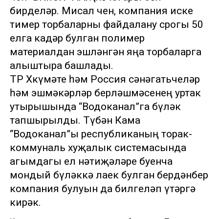
бирделәр. Мисал өчен, компания иске
тимер торбаларны файдалану срогы 50
елга кадәр булган полимер
материалдан эшләнгән яңа торбаларга
алыштыра башлады.
ТР Хөкүмәте һәм Россия сәнәгатьчеләр
һәм эшмәкәрләр берләшмәсенең уртак
утырышында “Водоканал”га бүләк
тапшырылды. Түбән Кама
“Водоканал”ы республиканың торак-
коммуналь хуҗалык системасында
агымдагы ел нәтиҗәләре буенча
мондый бүләккә лаек булган бердәнбер
компания булуын да билгеләп үтәргә
кирәк.