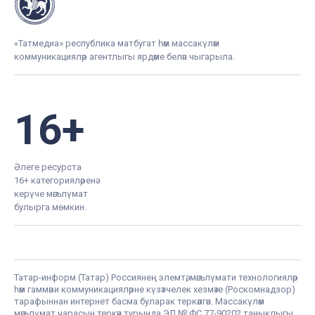
«Татмедиа» республика матбугат һәм массакүләм
коммуникацияләр агентлыгы ярдәме белән чыгарыла.
16+
Әлеге ресурста
16+ категорияләренә
керүче мәгълүмат
булырга мөмкин.
Татар-информ (Татар) Россиянең элемтә, мәгълүмати технологияләр
һәм гаммәви коммуникацияләрне күзәтчелек хезмәте (Роскомнадзор)
тарафыннан интернет басма буларак теркәлгән. Массакүләм
мәгълүмат чарасын теркәү турында ЭЛ № ФС 77-90202 таныклыгы