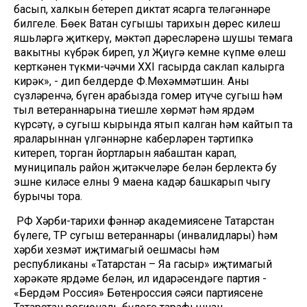
басып, халкын бетереп диктат ясарга теләгәннәре
билгеле. Бөек Ватан сугышы тарихын дөрес килеш
яшьләргә җиткерү, мәктәп дәресләренә шушы темага
вакытны күбрәк биреп, ул Җиңүгә кемнең күпме өлеш
керткәнен түкми-чәчми XXI гасырда саклап калырга
кирәк», - дип белдерде Ф.Мөхәммәтшин. Аның
сүзләренчә, бүген арабызда гомер итүче сугыш һәм
тыл ветераннарына тиешле хөрмәт һәм ярдәм
күрсәтү, ә сугыш кырында ятып калган һәм кайтып та
яраларыннан үлгәннәрнең каберләрен тәртипкә
китереп, торган йортларын яңабаштан карап,
муниципаль район җитәкчеләре белән берлектә бу
эшне киләсе елның 9 маена кадәр башкарып чыгу
бурычы тора.
РФ Хәрби-тарихи фәннәр академиясенең Татарстан
бүлеге, ТР сугыш ветераннары (инвалидлары) һәм
хәрби хезмәт иҗтимагый оешмасы һәм
республиканың «Татарстан – Яңа гасыр» иҗтимагый
хәрәкәте ярдәме белән, ил идарәсендәге партия -
«Бердәм Россия» Бөтенроссия сәяси партиясенең