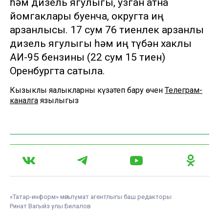
һәм дизель ягулыгы, узган атна
йомгаклары буенча, округта иң
арзанлысы. 17 сум 76 тиенлек арзанлы
дизель ягулыгы һәм иң түбән хаклы
АИ-95 бензины (22 сум 15 тиен)
Оренбургта сатыла.
Кызыклы яңалыкларны күзәтеп бару өчен
Телеграм-
каналга
язылыгыз
«Татар-информ» мәгълүмат агентлыгы баш редакторы
Ринат Вагыйз улы Билалов