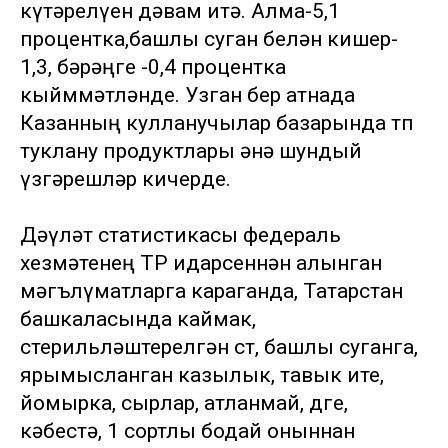
күтәрелүен дәвам итә. Алма-5,1
процентка,башлы суган белән кишер-
1,3, бәрәңге -0,4 процентка
кыйммәтләнде. Узган бер атнада
Казанның кулланучылар базарында төп
туклану продуктлары әнә шундый
үзгәрешләр кичерде.
Дәүләт статистикасы федераль
хезмәтенең ТР идарсеннән алынган
мәгълүматларга караганда, Татарстан
башкаласында каймак,
стерильләштерелгән сөт, башлы суганга,
ярымысланган казылык, тавык ите,
йомырка, сырлар, атланмай, дөге,
кәбестә, 1 сортлы бодай оныннан