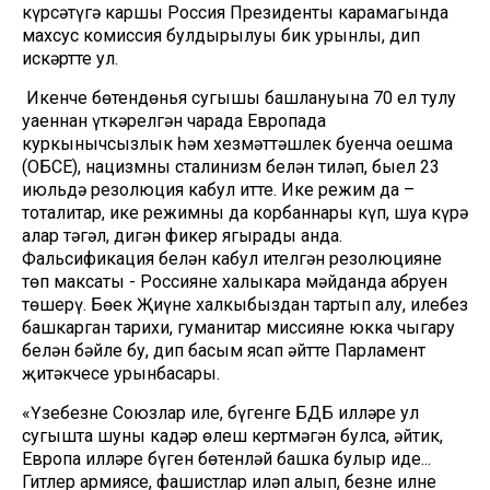
күрсәтүгә каршы Россия Президенты карамагында
махсус комиссия булдырылуы бик урынлы, дип
искәртте ул.
Икенче бөтендөнья сугышы башлануына 70 ел тулу
уңаеннан үткәрелгән чарада Европада
куркынычсызлык һәм хезмәттәшлек буенча оешма
(ОБСЕ), нацизмны сталинизм белән тиңләп, быел 23
июльдә резолюция кабул итте. Ике режим да –
тоталитар, ике режимның да корбаннары күп, шуңа күрә
алар тәңгәл, дигән фикер яңгырады анда.
Фальсификация белән кабул ителгән резолюциянең
төп максаты - Россиянең халыкара мәйданда абруен
төшерү. Бөек Җиңүне халкыбыздан тартып алу, илебез
башкарган тарихи, гуманитар миссияне юкка чыгару
белән бәйле бу, дип басым ясап әйтте Парламент
җитәкчесе урынбасары.
«Үзебезнең Союзлар иле, бүгенге БДБ илләре ул
сугышта шуның кадәр өлеш кертмәгән булса, әйтик,
Европа илләре бүген бөтенләй башка булыр иде...
Гитлер армиясе, фашистлар иңләп алып, безнең илне