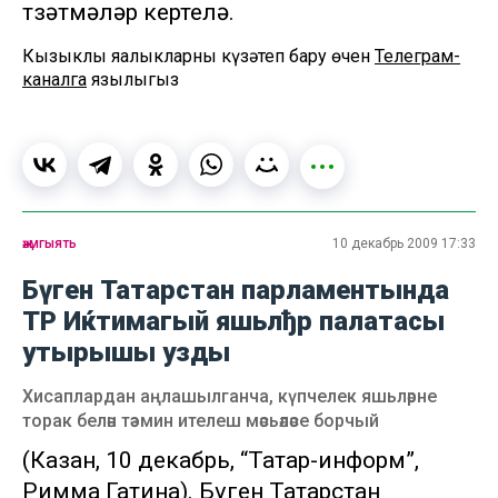
төзәтмәләр кертелә.
Кызыклы яңалыкларны күзәтеп бару өчен
Телеграм-
каналга
язылыгыз
җәмгыять
10 декабрь 2009 17:33
Бүген Татарстан парламентында
ТР Иќтимагый яшьлђр палатасы
утырышы узды
Хисаплардан аңлашылганча, күпчелек яшьләрне
торак белән тәэмин ителеш мәсьәләсе борчый
(Казан, 10 декабрь, “Татар-информ”,
Римма Гатина). Бүген Татарстан