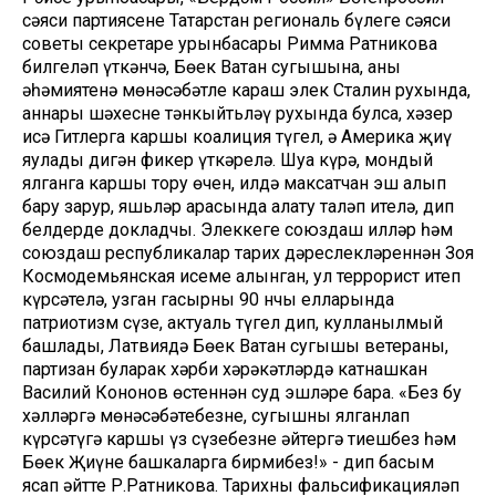
сәяси партиясенең Татарстан региональ бүлеге сәяси
советы секретаре урынбасары Римма Ратникова
билгеләп үткәнчә, Бөек Ватан сугышына, аның
әһәмиятенә мөнәсәбәтле караш элек Сталин рухында,
аннары шәхесне тәнкыйтьләү рухында булса, хәзер
исә Гитлерга каршы коалиция түгел, ә Америка җиңү
яулады дигән фикер үткәрелә. Шуңа күрә, мондый
ялганга каршы тору өчен, илдә максатчан эш алып
бару зарур, яшьләр арасында аңлату таләп ителә, дип
белдерде докладчы. Элеккеге союздаш илләр һәм
союздаш республикалар тарих дәреслекләреннән Зоя
Космодемьянская исеме алынган, ул террорист итеп
күрсәтелә, узган гасырның 90 нчы елларында
патриотизм сүзе, актуаль түгел дип, кулланылмый
башлады, Латвиядә Бөек Ватан сугышы ветераны,
партизан буларак хәрби хәрәкәтләрдә катнашкан
Василий Кононов өстеннән суд эшләре бара. «Без бу
хәлләргә мөнәсәбәтебезне, сугышны ялганлап
күрсәтүгә каршы үз сүзебезне әйтергә тиешбез һәм
Бөек Җиңүне башкаларга бирмибез!» - дип басым
ясап әйтте Р.Ратникова. Тарихны фальсификацияләп