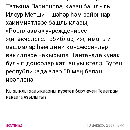
Татьяна Ларионова, Казан башлыгы
Илсур Метшин, шәһәр һәм районнар
хакимиятләре башлыклары,
«Росплазма» учреждениесе
җитәкчелеге, табиблар, иҗтимагый
оешмалар һәм дини конфессияләр
вәкилләре чакырыла. Тантанада кунак
булып донорлар катнашуы көтелә. Бүген
республикада алар 50 мең белән
исәпләнә.
Кызыклы яңалыкларны күзәтеп бару өчен
Телеграм-
каналга
язылыгыз
икътисад
10 декабрь 2009 16:44