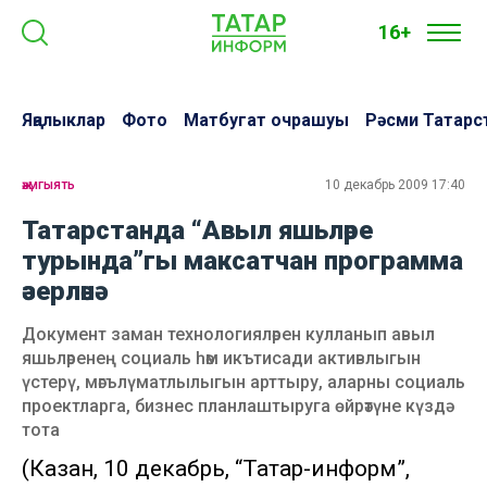
16+
Яңалыклар
Фото
Матбугат очрашуы
Рәсми Татарс
җәмгыять
10 декабрь 2009 17:40
Татарстанда “Авыл яшьләре
турында”гы максатчан программа
әзерләнә
Документ заман технологияләрен кулланып авыл
яшьләренең социаль һәм икътисади активлыгын
үстерү, мәгълүматлылыгын арттыру, аларны социаль
проектларга, бизнес планлаштыруга өйрәтүне күздә
тота
(Казан, 10 декабрь, “Татар-информ”,