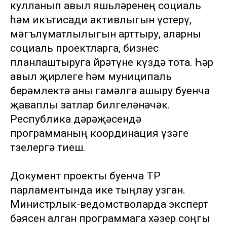
кулланып авыл яшьләренең социаль
һәм икътисади активлыгын үстерү,
мәгълүматлылыгын арттыру, аларны
социаль проектларга, бизнес
планлаштыруга өйрәтүне күздә тота. Һәр
авыл җирлеге һәм муниципаль
берәмлектә аны гамәлгә ашыру буенча
җаваплы затлар билгеләнәчәк.
Республика дәрәҗәсендә
программаның координация үзәге
төзелергә тиеш.
Документ проекты буенча ТР
парламентында ике тыңлау узган.
Министрлык-ведомстволарда эксперт
бәясен алган программага хәзер соңгы