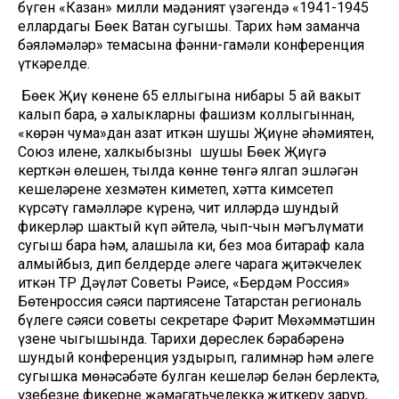
бүген «Казан» милли мәдәният үзәгендә «1941-1945
еллардагы Бөек Ватан сугышы. Тарих һәм заманча
бәяләмәләр» темасына фәнни-гамәли конференция
үткәрелде.
Бөек Җиңү көненең 65 еллыгына нибары 5 ай вакыт
калып бара, ә халыкларны фашизм коллыгыннан,
«көрән чума»дан азат иткән шушы Җиңүнең әһәмиятен,
Союз иленең, халкыбызның шушы Бөек Җиңүгә
керткән өлешен, тылда көнне төнгә ялгап эшләгән
кешеләренең хезмәтен киметеп, хәтта кимсетеп
күрсәтү гамәлләре күренә, чит илләрдә шундый
фикерләр шактый күп әйтелә, чып-чын мәгълүмати
сугыш бара һәм, аңлашыла ки, без моңа битараф кала
алмыйбыз, дип белдерде әлеге чарага җитәкчелек
иткән ТР Дәүләт Советы Рәисе, «Бердәм Россия»
Бөтенроссия сәяси партиясенең Татарстан региональ
бүлеге сәяси советы секретаре Фәрит Мөхәммәтшин
үзенең чыгышында. Тарихи дөреслек бәрабәренә
шундый конференция уздырып, галимнәр һәм әлеге
сугышка мөнәсәбәте булган кешеләр белән берлектә,
үзебезнең фикерне җәмәгатьчелеккә җиткерү зарур,