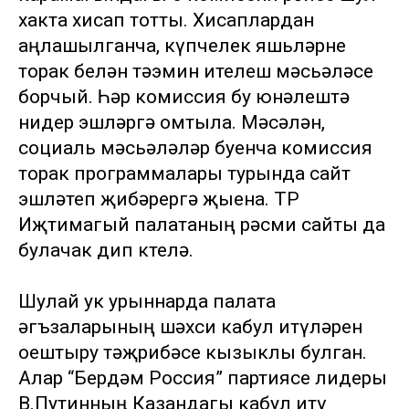
хакта хисап тотты. Хисаплардан
аңлашылганча, күпчелек яшьләрне
торак белән тәэмин ителеш мәсьәләсе
борчый. Һәр комиссия бу юнәлештә
нидер эшләргә омтыла. Мәсәлән,
социаль мәсьәләләр буенча комиссия
торак программалары турында сайт
эшләтеп җибәрергә җыена. ТР
Иҗтимагый палатаның рәсми сайты да
булачак дип көтелә.
Шулай ук урыннарда палата
әгъзаларының шәхси кабул итүләрен
оештыру тәҗрибәсе кызыклы булган.
Алар “Бердәм Россия” партиясе лидеры
В.Путинның Казандагы кабул итү