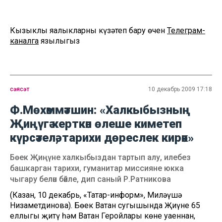
Кызыклы яңалыкларны күзәтеп бару өчен
Телеграм-
каналга
язылыгыз
сәясәт
10 декабрь 2009 17:18
Ф.Мөхәммәтшин: «Халкыбызның
Җиңүгә керткән өлеше киметеп
күрсәтелә, тарихи дөреслек кирәк»
Бөек Җиңүне халкыбыздан тартып алу, илебез
башкарган тарихи, гуманитар миссияне юкка
чыгару белән бәйле, дип саный Р.Ратникова
(Казан, 10 декабрь, «Татар-информ», Миләүшә
Низаметдинова). Бөек Ватан сугышында Җиңүнең 65
еллыгы җитү һәм Ватан Геройлары көне уңаеннан,