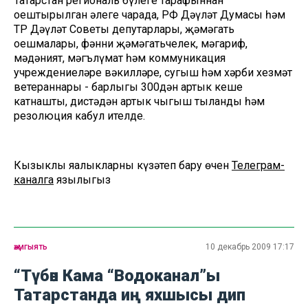
Татарстан региональ бүлеге тарафыннан
оештырылган әлеге чарада, РФ Дәүләт Думасы һәм
ТР Дәүләт Советы депутарлары, җәмәгать
оешмалары, фәнни җәмәгатьчелек, мәгариф,
мәдәният, мәгълүмат һәм коммуникация
учреждениеләре вәкилләре, сугыш һәм хәрби хезмәт
ветераннары - барлыгы 300дән артык кеше
катнашты, дистәдән артык чыгыш тыңланды һәм
резолюция кабул ителде.
Кызыклы яңалыкларны күзәтеп бару өчен
Телеграм-
каналга
язылыгыз
җәмгыять
10 декабрь 2009 17:17
“Түбән Кама “Водоканал”ы
Татарстанда иң яхшысы дип