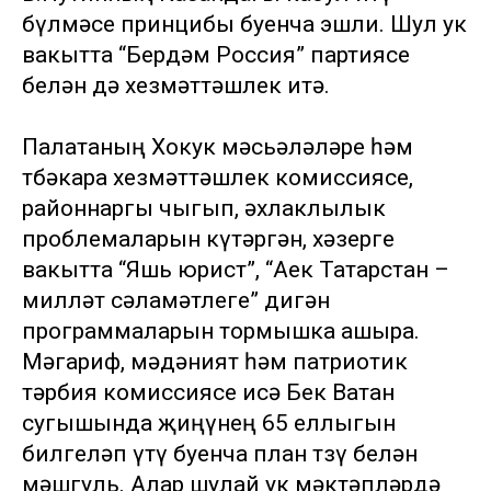
бүлмәсе принцибы буенча эшли. Шул ук
вакытта “Бердәм Россия” партиясе
белән дә хезмәттәшлек итә.
Палатаның Хокук мәсьәләләре һәм
төбәкара хезмәттәшлек комиссиясе,
районнаргы чыгып, әхлаклылык
проблемаларын күтәргән, хәзерге
вакытта “Яшь юрист”, “Аек Татарстан –
милләт сәламәтлеге” дигән
программаларын тормышка ашыра.
Мәгариф, мәдәният һәм патриотик
тәрбия комиссиясе исә Бөек Ватан
сугышында җиңүнең 65 еллыгын
билгеләп үтү буенча план төзү белән
мәшгуль. Алар шулай ук мәктәпләрдә