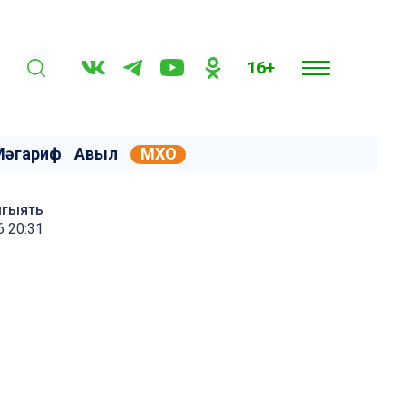
16+
Мәгариф
Авыл
МХО
мгыять
6 20:31