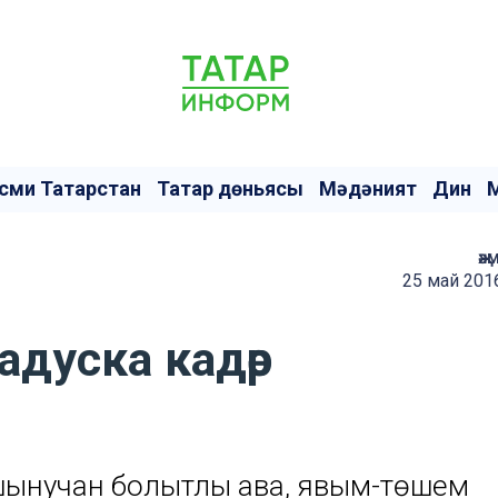
сми Татарстан
Татар дөньясы
Мәдәният
Дин
җә
25 май 201
адуска кадәр
ынучан болытлы һава, явым-төшем