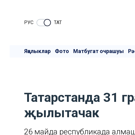
РУC
ТАТ
Яңалыклар
Фото
Матбугат очрашуы
Рә
Татарстанда 31 гр
җылытачак
26 майда республикада алмаш