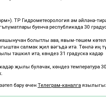
орм»). ТР Гидрометеорология һәм әйләнә-тир
гълүматлары буенча республикада 30 граду
машынучан болытлы һава, явым-төшем көтел
гыштан салмак җил вәгъдә итә. Төнлә иң т
җылы тәшкил итә, көндез 31 градуска кадәр
 кадәр җылы булачак, көндез температура 3
к.
әтеп бару өчен
Телеграм-каналга
язылыгы