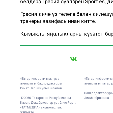
белдерә Грасия сүзләрен Sport.es, д
Грасия кичә үз теләге белән килеш
тренеры вазифасыннан китте.
Кызыклы яңалыкларны күзәтеп бар
«Татар-информ» мәгълүмат
«Татар-информ» м
агентлыгы баш редакторы
агентлыгы татар 
Ринат Вагыйз улы Билалов
Баш редактор ур
420066, Татарстан Республикасы,
Зилә Мөбәрәкшина
Казан, Декабристлар ур., 2нче йорт.
«ТАТМЕДИА» акционерлык
җәмгыяте