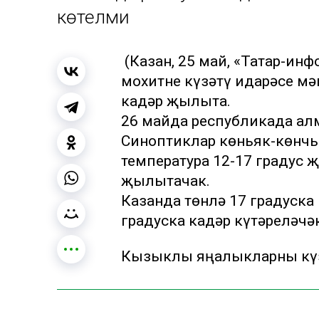
көтелми
(Казан, 25 май, «Татар-инф
мохитне күзәтү идарәсе мә
кадәр җылыта.
26 майда республикада ал
Синоптиклар көньяк-көнчы
температура 12-17 градус 
җылытачак.
Казанда төнлә 17 градуска
градуска кадәр күтәреләчә
Кызыклы яңалыкларны күз