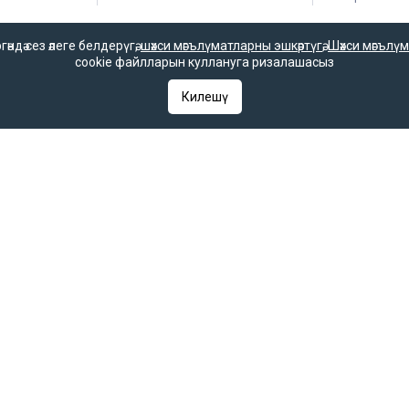
дә сез әлеге белдерүгә,
шәхси мәгълүматларны эшкәртүгә
,
Шәхси мәгълүм
cookie файлларын куллануга ризалашасыз
гияләр һәм гаммәви коммуникацияләрне күзәтчелек хезмәте (Роскомнадзор) 
гы 2025 елның 7 октябрендә элемтә, мәгълүмати технологияләр һәм массак
Килешү
 һәм гаммәви коммуникацияләрне күзәтчелек хезмәте (Роскомнадзор) тара
РФ «Матбугат турында» законының 23 маддәсе буенча, «Татар-информ» мә
 кую мәҗбүри.
ое в Федеральной службе по надзору в сфере связи, информационных т
 выдано Федеральной службой по надзору в сфере связи, информационны
ентство в Федеральной службе по надзору в сфере связи, информацио
С 77 – 67031 от 15.09.2016 года. В соответствии со статьей 23 Закон
ругим средством массовой информации гиперссылка на него обязатель