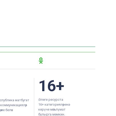
16+
Әлеге ресурста
спублика матбугат
16+ категорияләренә
м коммуникацияләр
керүче мәгълүмат
ме белән
булырга мөмкин.