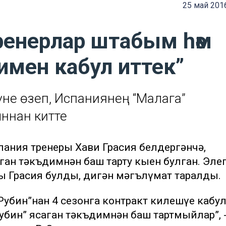
25 май 201
ренерлар штабым һәм
имен кабул иттек”
үне өзеп, Испаниянең “Малага”
ннан китте
спания тренеры Хави Грасия белдергәнчә,
ган тәкъдимнән баш тарту кыен булган. Эле
ы Грасия булды, дигән мәгълүмат таралды.
Рубин”нан 4 сезонга контракт килешүе кабу
Рубин” ясаган тәкъдимнән баш тартмыйлар”, 