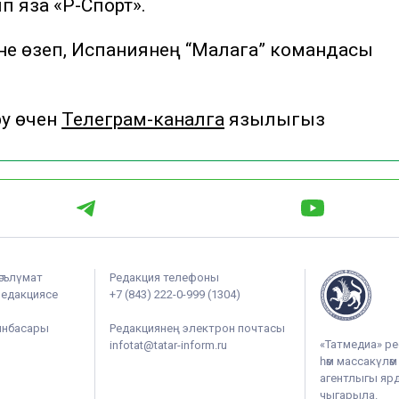
ип яза «Р-Спорт».
үне өзеп, Испаниянең “Малага” командасы
у өчен
Телеграм-каналга
язылыгыз
әгълүмат
Редакция телефоны
редакциясе
+7 (843) 222-0-999 (1304)
ынбасары
Редакциянең электрон почтасы
«Татмедиа» ре
infotat@tatar-inform.ru
һәм массакүлә
агентлыгы ярдә
чыгарыла.