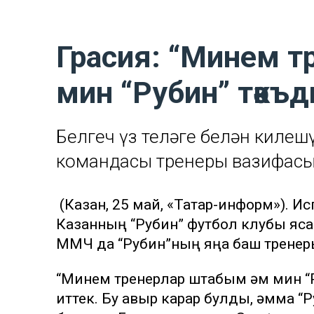
Грасия: “Минем т
мин “Рубин” тәкъд
Белгеч үз теләге белән килеш
командасы тренеры вазифасы
(Казан, 25 май, «Татар-информ»). И
Казанның “Рубин” футбол клубы яса
ММЧ да “Рубин”ның яңа баш тренер
“Минем тренерлар штабым һәм мин “
иттек. Бу авыр карар булды, әмма “