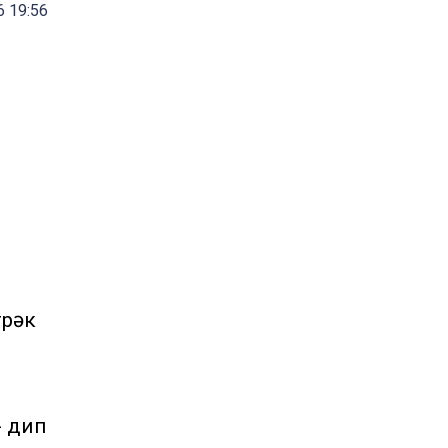
6 19:56
грәк
л
- дип