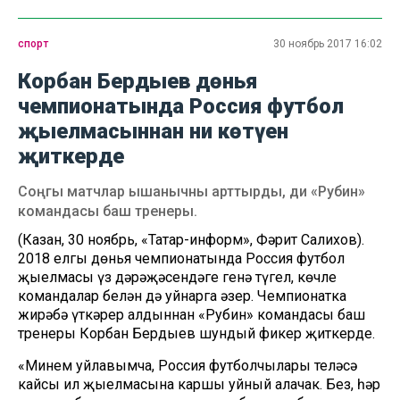
спорт
30 ноябрь 2017 16:02
Корбан Бердыев дөнья
чемпионатында Россия футбол
җыелмасыннан ни көтүен
җиткерде
Соңгы матчлар ышанычны арттырды, ди «Рубин»
командасы баш тренеры.
(Казан, 30 ноябрь, «Татар-информ», Фәрит Салихов).
2018 елгы дөнья чемпионатында Россия футбол
җыелмасы үз дәрәҗәсендәге генә түгел, көчле
командалар белән дә уйнарга әзер. Чемпионатка
жирәбә үткәрер алдыннан «Рубин» командасы баш
тренеры Корбан Бердыев шундый фикер җиткерде.
«Минем уйлавымча, Россия футболчылары теләсә
кайсы ил җыелмасына каршы уйный алачак. Без, һәр