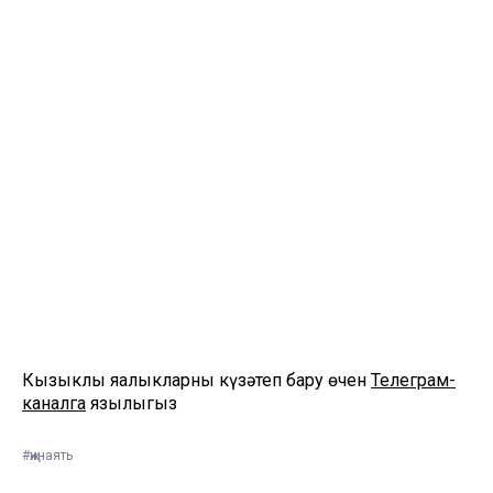
Кызыклы яңалыкларны күзәтеп бару өчен
Телеграм-
каналга
язылыгыз
#җинаять