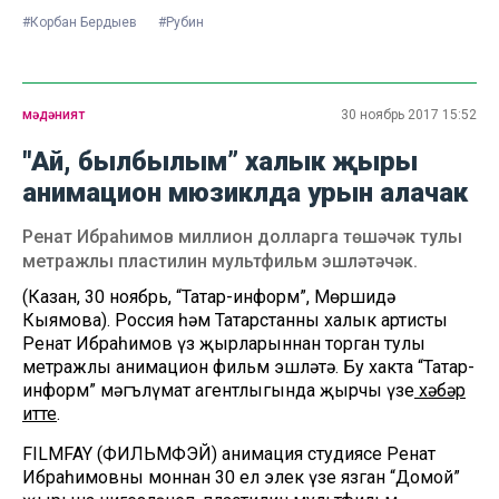
#Корбан Бердыев
#Рубин
мәдәният
30 ноябрь 2017 15:52
"Ай, былбылым” халык җыры
анимацион мюзиклда урын алачак
Ренат Ибраһимов миллион долларга төшәчәк тулы
метражлы пластилин мультфильм эшләтәчәк.
(Казан, 30 ноябрь, “Татар-информ”, Мөршидә
Кыямова). Россия һәм Татарстанның халык артисты
Ренат Ибраһимов үз җырларыннан торган тулы
метражлы анимацион фильм эшләтә. Бу хакта “Татар-
информ” мәгълүмат агентлыгында җырчы үзе
хәбәр
итте
.
FILMFAY (ФИЛЬМФЭЙ) анимация студиясе Ренат
Ибраһимовның моннан 30 ел элек үзе язган “Домой”