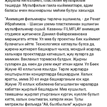
җырына нигезләнеп, пластилин мультфильм
төшерде. Мультфильм гаилә кыйммәтләре, адәм
баласы өчен якыннарының мөһим булуы хакында.
“Анимация фильмнары төрлечә эшләнелә, - ди Ренат
Ибраһимов. - Шәхсән үземә пластилиннан эшләнгән
мультфильмнар ошый. Казанның FILMFLAY анимация
студиясе җитәкчесе Даниил Фәйзрахмановка
мөрәҗәгать иттем. Ул миңа бу проектның бик кыйммәт
булачагын әйтте. Технологиясе катлаулы булса да,
җиренә җиткереп башкарып чыксаң, мондый әсәрләр,
халыкара проектларда катнашып, җиңү яуларга да
мөмкин. Вакланып тормаска булдык. Җырның
сүзләрен дә, көен дә үзем иҗат иткән идем. Ул Бөек
Җиңүнең 40 еллыгына язылды. Төрле җирләрдә
оештырылган концертларда башкардым. Халык
яратты, әмма 30 ел инде башкарганым юк иде.
Җиңүнең 70 еллык юбилеена багышланган чараларда
кабаттан җырлый башладым. Миңа кушылып,
тамашачы җырлап утырганын күргәч, күңелле булып
китте, халык онытмаган, хәтерли икән. Тулы
метражлы фильмда "Ай, былбылым" җырын да