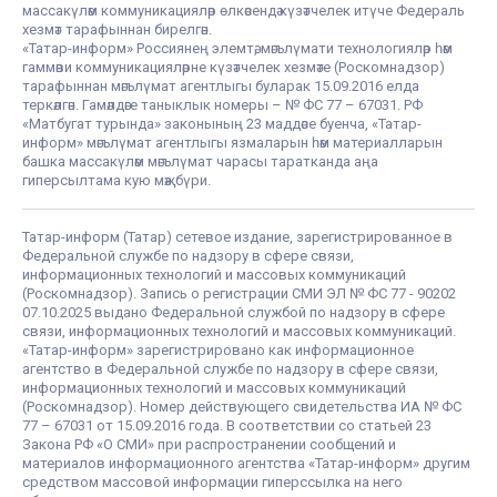
массакүләм коммуникацияләр өлкәсендә күзәтчелек итүче Федераль
хезмәт тарафыннан бирелгән.
«Татар-информ» Россиянең элемтә, мәгълүмати технологияләр һәм
гаммәви коммуникацияләрне күзәтчелек хезмәте (Роскомнадзор)
тарафыннан мәгълүмат агентлыгы буларак 15.09.2016 елда
теркәлгән. Гамәлдәге таныклык номеры – № ФС 77 – 67031. РФ
«Матбугат турында» законының 23 маддәсе буенча, «Татар-
информ» мәгълүмат агентлыгы язмаларын һәм материалларын
башка массакүләм мәгълүмат чарасы таратканда аңа
гиперсылтама кую мәҗбүри.
Татар-информ (Татар) сетевое издание, зарегистрированное в
Федеральной службе по надзору в сфере связи,
информационных технологий и массовых коммуникаций
(Роскомнадзор). Запись о регистрации СМИ ЭЛ № ФС 77 - 90202
07.10.2025 выдано Федеральной службой по надзору в сфере
связи, информационных технологий и массовых коммуникаций.
«Татар-информ» зарегистрировано как информационное
агентство в Федеральной службе по надзору в сфере связи,
информационных технологий и массовых коммуникаций
(Роскомнадзор). Номер действующего свидетельства ИА № ФС
77 – 67031 от 15.09.2016 года. В соответствии со статьей 23
Закона РФ «О СМИ» при распространении сообщений и
материалов информационного агентства «Татар-информ» другим
средством массовой информации гиперссылка на него