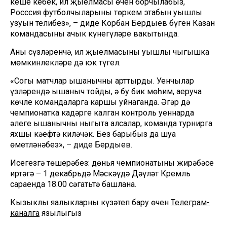
кеше кебек, ил җыелмасы өчен борчылабыз,
Росссия футболчыларының төркем этабын уңышлы
узуын телибез», – диде Корбан Бердыев бүген Казан
командасының ачык күнегүләре вакытында.
Аның сүзләренчә, ил җыелмасының уңышлы чыгышка
мөмкинлекләре дә юк түгел.
«Соңгы матчлар ышанычны арттырды. Уенчылар
үзләрендә ышаныч тойды, ә бу бик мөһим, аеруча
көчле командаларга каршы уйнаганда. Әгәр дә
чемпионатка кадәрге калган контроль уеннарда
әлеге ышанычны ныгыта алсалар, команда турнирга
яхшы кәефтә киләчәк. Без барыбыз да шуңа
өметләнәбез», – диде Бердыев.
Исегезгә төшерәбез: дөнья чемпионатының жирәбәсе
иртәгә – 1 декабрьдә Мәскәүдә Дәүләт Кремль
сараенда 18.00 сәгатьтә башлана.
Кызыклы яңалыкларны күзәтеп бару өчен
Телеграм-
каналга
язылыгыз