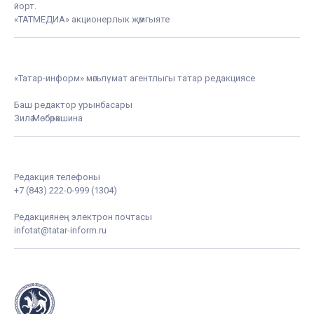
йорт.
«ТАТМЕДИА» акционерлык җәмгыяте
«Татар-информ» мәгълүмат агентлыгы татар редакциясе
Баш редактор урынбасары
Зилә Мөбәрәкшина
Редакция телефоны
+7 (843) 222-0-999 (1304)
Редакциянең электрон почтасы
infotat@tatar-inform.ru