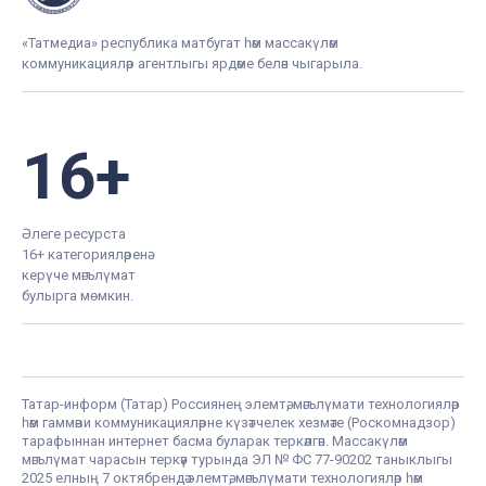
«Татмедиа» республика матбугат һәм массакүләм
коммуникацияләр агентлыгы ярдәме белән чыгарыла.
16+
Әлеге ресурста
16+ категорияләренә
керүче мәгълүмат
булырга мөмкин.
Татар-информ (Татар) Россиянең элемтә, мәгълүмати технологияләр
һәм гаммәви коммуникацияләрне күзәтчелек хезмәте (Роскомнадзор)
тарафыннан интернет басма буларак теркәлгән. Массакүләм
мәгълүмат чарасын теркәү турында ЭЛ № ФС 77-90202 таныклыгы
2025 елның 7 октябрендә элемтә, мәгълүмати технологияләр һәм