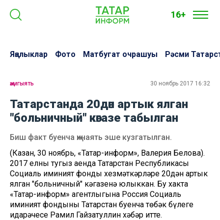
16+
Яңалыклар
Фото
Матбугат очрашуы
Рәсми Татарс
җәмгыять
30 ноябрь 2017 16:32
Татарстанда 20дән артык ялган
"больничный" кәгазе табылган
Биш факт буенча җинаять эше кузгатылган.
(Казан, 30 ноябрь, «Татар-информ», Валерия Белова).
2017 елның тугыз аенда Татарстан Республикасы
Социаль иминият фонды хезмәткәрләре 20дән артык
ялган "больничный" кәгазенә юлыккан. Бу хакта
«Татар-информ» агентлыгына Россия Социаль
иминият фондының Татарстан буенча төбәк бүлеге
идарәчесе Рамил Гайзатуллин хәбәр итте.