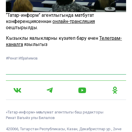
“Татар-информ” агентлыгында матбугат
конференциясеннән
онлайн-трансляция
оештырылды.
Кызыклы яңалыкларны күзәтеп бару өчен
Телеграм-
каналга
язылыгыз
#Ренат Ибраһимов
«Татар-информ» мәгълүмат агентлыгы баш редакторы
Ринат Вагыйз улы Билалов
420066, Татарстан Республикасы, Казан, Декабристлар ур., 2нче