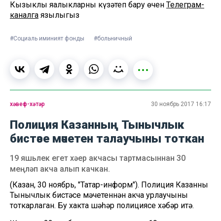
Кызыклы яңалыкларны күзәтеп бару өчен
Телеграм-
каналга
язылыгыз
#Социаль иминият фонды
#больничный
хәвеф-хәтәр
30 ноябрь 2017 16:17
Полиция Казанның Тынычлык
бистәсе мәчетен талаучыны тоткан
19 яшьлек егет хәер акчасы тартмасыннан 30
меңләп акча алып качкан.
(Казан, 30 ноябрь, "Татар-информ"). Полиция Казанның
Тынычлык бистәсе мәчетеннән акча урлаучыны
тоткарлаган. Бу хакта шәһәр полициясе хәбәр итә.