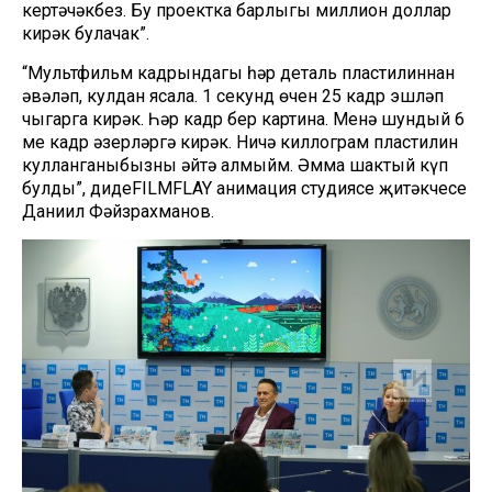
кертәчәкбез. Бу проектка барлыгы миллион доллар
кирәк булачак”.
“Мультфильм кадрындагы һәр деталь пластилиннан
әвәләп, кулдан ясала. 1 секунд өчен 25 кадр эшләп
чыгарга кирәк. Һәр кадр бер картина. Менә шундый 6
мең кадр әзерләргә кирәк. Ничә киллограм пластилин
кулланганыбызны әйтә алмыйм. Әмма шактый күп
булды”, дидеFILMFLAY анимация студиясе җитәкчесе
Даниил Фәйзрахманов.