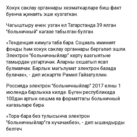
Хокук саклау органнары хезмәткәрләре биш факт
буенча җинаять эше кузгаткан.
Чагыштыру өчен: узган ел Татарстанда 39 ялган
"больничный" кәгазе табылган булган.
«Тенденция кимүгә таба бара. Социаль иминият
фонды һәм хокук саклау органнары бергәләп эшли.
Электрон "больничныйлар" кертү вәзгыятьне
тамырдан үзгәртәчәк. Аларны охшатып ясап
булмаячак. Барлык мәгълүмат электрон базада
булачак», - дип искәртте Рамил Гайзатуллин.
Россиядә электрон "больничныйлар" 2017 елның 1
июлендә барлыкка килде. Бүген республикада
100дән артык оешма яңа форматтагы больничный
кәгазьләре бирә.
«Тора-бара без тулысынча электрон
"больничныйлар"га күчәчәкбез», - дип ышандырды
белгеч.