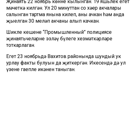
Җинаять 22 ноябрь көнне кылынган. 19 яшьлек егет
мәчеткә килгән. Ул 20 минуттан соң хәер акчалары
салынган тартма янына килеп, аны ачкан һәм анда
җыелган 30 меңләп акчаны алып качкан.
Шикле кешене “Промышленный” полициясе
җинаятьчеләрне эзләү бүлеге хезмәткәрләре
тоткарлаган.
Егет 23 ноябрьдә Вахитов районында шундый ук
урлау факты булуын да җиткергән. Икесендә дә ул
үзенең гаепле икәнен таныган.