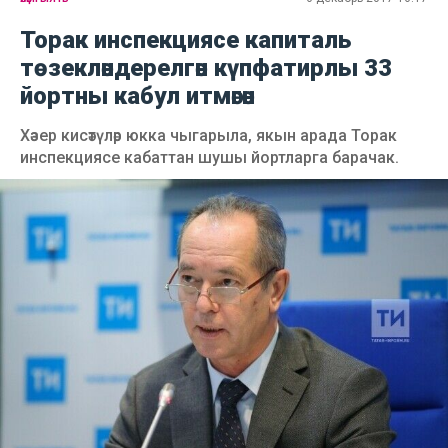
Торак инспекциясе капиталь
төзекләндерелгән күпфатирлы 33
йортны кабул итмәгән
Хәзер кисәтүләр юкка чыгарыла, якын арада Торак
инспекциясе кабаттан шушы йортларга барачак.