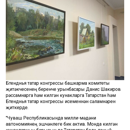
Бөтендөнья татар конгрессы башкарма комитеты
җитәкчесенең беренче урынбасары Данис Шакиров
рәссамнарга һәм килгән кунакларга Татарстан һәм
Бөтендөнья татар конгрессы исеменнән сәламнәрен
җиткерде.
"Чуваш Республикасында милли-мәдәни
автономиянең эшчәнлеге бик актив. Монда килгән