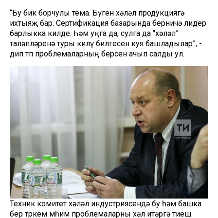
“Бу бик борчулы тема. Бүген хәләл продукциягә
ихтыяҗ бар. Сертификация базарында берничә лидер
барлыкка килде. Һәм уңга да, сулга да “хәләл”
таләпләренә туры килү билгесен куя башладылар”, -
дип төп проблемаларның берсен ачып салды ул.
Техник комитет хәләл индустриясендә бу һәм башка
бер төркем мөһим проблемаларны хәл итәргә тиеш.