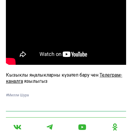
Кызыклы яңалыкларны күзәтеп бару өчен
Телеграм-
каналга
язылыгыз
#Милли Шура