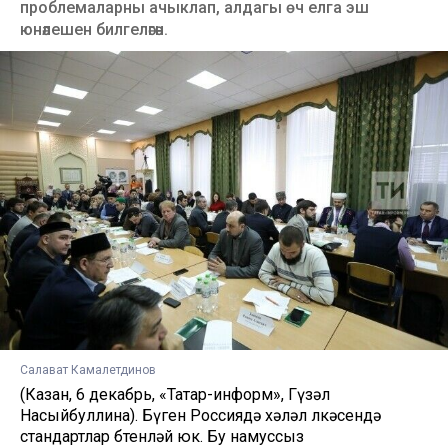
проблемаларны ачыклап, алдагы өч елга эш
юнәлешен билгеләгән.
Салават Камалетдинов
(Казан, 6 декабрь, «Татар-информ», Гүзәл
Насыйбуллина). Бүген Россиядә хәләл өлкәсендә
стандартлар бөтенләй юк. Бу намуссыз