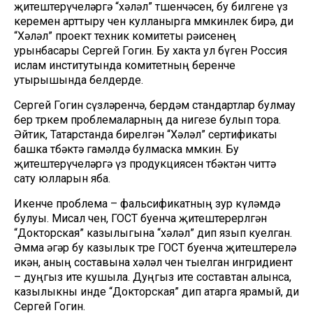
җитештерүчеләргә “хәләл” төшенчәсен, бу билгене үз
керемен арттыру өчен кулланырга мөмкинлек бирә, ди
“Хәләл” проект техник комитеты рәисенең
урынбасары Сергей Гогин. Бу хакта ул бүген Россия
ислам институтында комитетның беренче
утырышында белдерде.
Сергей Гогин сүзләренчә, бердәм стандартлар булмау
бер төркем проблемаларның да нигезе булып тора.
Әйтик, Татарстанда бирелгән “Хәләл” сертификаты
башка төбәктә гамәлдә булмаска мөмкин. Бу
җитештерүчеләргә үз продукциясен төбәктән читтә
сату юлларын яба.
Икенче проблема – фальсификатның зур күләмдә
булуы. Мисал өчен, ГОСТ буенча җитештерерлгән
“Докторская” казылыгына “хәләл” дип язып куелган.
Әмма әгәр бу казылык төре ГОСТ буенча җитештерелә
икән, аның составына хәләл өчен тыелган ингридиент
– дуңгыз ите кушыла. Дуңгыз ите составтан алынса,
казылыкны инде “Докторская” дип атарга ярамый, ди
Сергей Гогин.