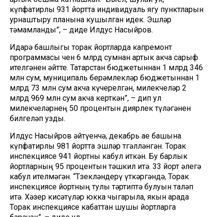
күпфатирлы 931 йортта индивидуаль ягу пунктларын
урнаштыру планына кушылган идек. Эшләр
тәмамланды”, – диде Илдус Насыйров.
Идарә башлыгы торак йортларда капремонт
программасы өчен 6 млрд сумнан артык акча сарыф
ителгәнен әйтте. Татарстан бюджетыннан 1 млрд 346
млн сум, муниципаль берәмлекләр бюджетыннан 1
млрд 73 млн сум акча күчерелгән, милекчеләр 2
млрд 969 млн сум акча керткән”, – дип ул
милекчеләрнең 50 процентын диярлек түләгәнен
билгеләп узды.
Илдус Насыйров әйтүенчә, декабрь ае башына
күпфатирлы 981 йортта эшләр төгәлләнгән. Торак
инспекциясе 941 йортны кабул иткән. Бу барлык
йортларның 95 процентын тәшкил итә. 33 йорт әлегә
кабул ителмәгән. “Төзекләндерү үткәргәндә, Торак
инспекциясе йортның тулы тәртиптә булуын таләп
итә. Хәзер кисәтүләр юкка чыгарыла, якын арада
Торак инспекциясе кабаттан шушы йортларга