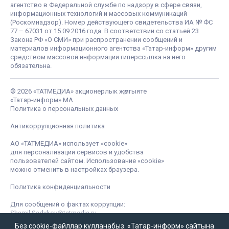
агентство в Федеральной службе по надзору в сфере связи,
информационных технологий и массовых коммуникаций
(Роскомнадзор). Номер действующего свидетельства ИА № ФС
77 – 67031 от 15.09.2016 года. В соответствии со статьей 23
Закона РФ «О СМИ» при распространении сообщений и
материалов информационного агентства «Татар-информ» другим
средством массовой информации гиперссылка на него
обязательна.
© 2026 «ТАТМЕДИА» акционерлык җәмгыяте
«Татар-информ» МА
Политика о персональных данных
Антикоррупционная политика
АО «ТАТМЕДИА» использует «cookie»
для персонализации сервисов и удобства
пользователей сайтом. Использование «cookie»
можно отменить в настройках браузера.
Политика конфиденциальности
Для сообщений о фактах коррупции:
Shamil.Sadykov@tatmedia.ru
Без cookie-файллар кулланабыз. «Татар-информ» сайтына