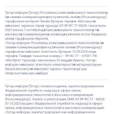
Татар-информ (Татар) Россиянең элемтә, мәгълүмати технологияләр
һәм гаммәви коммуникацияләрне күзәтчелек хезмәте (Роскомнадзор)
тарафыннан интернет басма буларак теркәлгән. Массакүләм
мәгълүмат чарасын теркәү турында ЭЛ № ФС 77-90202 таныклыгы
2025 елның 7 октябрендә элемтә, мәгълүмати технологияләр һәм
массакүләм коммуникацияләр өлкәсендә күзәтчелек итүче Федераль
хезмәт тарафыннан бирелгән.
«Татар-информ» Россиянең элемтә, мәгълүмати технологияләр һәм
гаммәви коммуникацияләрне күзәтчелек хезмәте (Роскомнадзор)
тарафыннан мәгълүмат агентлыгы буларак 15.09.2016 елда
теркәлгән. Гамәлдәге таныклык номеры – № ФС 77 – 67031. РФ
«Матбугат турында» законының 23 маддәсе буенча, «Татар-
информ» мәгълүмат агентлыгы язмаларын һәм материалларын
башка массакүләм мәгълүмат чарасы таратканда аңа
гиперсылтама кую мәҗбүри.
Татар-информ (Татар) сетевое издание, зарегистрированное в
Федеральной службе по надзору в сфере связи,
информационных технологий и массовых коммуникаций
(Роскомнадзор). Запись о регистрации СМИ ЭЛ № ФС 77 - 90202
07.10.2025 выдано Федеральной службой по надзору в сфере
связи, информационных технологий и массовых коммуникаций.
«Татар-информ» зарегистрировано как информационное