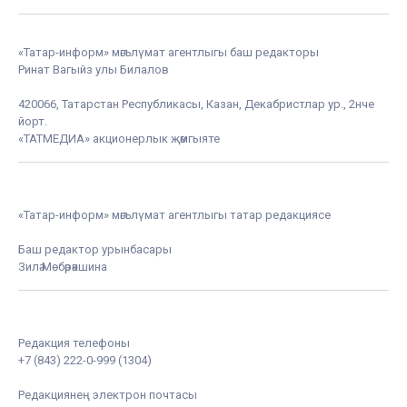
«Татар-информ» мәгълүмат агентлыгы баш редакторы
Ринат Вагыйз улы Билалов
420066, Татарстан Республикасы, Казан, Декабристлар ур., 2нче
йорт.
«ТАТМЕДИА» акционерлык җәмгыяте
«Татар-информ» мәгълүмат агентлыгы татар редакциясе
Баш редактор урынбасары
Зилә Мөбәрәкшина
Редакция телефоны
+7 (843) 222-0-999 (1304)
Редакциянең электрон почтасы