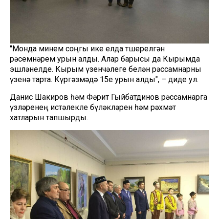
"Монда минем соңгы ике елда төшерелгән
рәсемнәрем урын алды. Алар барысы да Кырымда
эшләнелде. Кырым үзенчәлеге белән рәссамнарны
үзенә тарта. Күргәзмәдә 15е урын алды", – диде ул.
Данис Шакиров һәм Фәрит Гыйбатдинов рәссамнарга
үзләренең истәлекле бүләкләрен һәм рәхмәт
хатларын тапшырды.