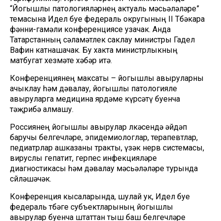
“Йогышлы патологияләрнең актуаль мәсьәләләре”
темасына Идел буе федераль округының II Төбәкара
фәнни-гамәли конференциясе узачак. Анда
Татарстанның сәламәтлек саклау министры Гадел
Вафин катнашачак. Бу хакта министрлыкның
матбугат хезмәте хәбәр итә.
Конференциянең максаты – йогышлы авыруларны
ачыклау һәм дәвалау, йогышлы патологияле
авыруларга медицина ярдәме күрсәтү буенча
тәҗрибә алмашу.
Россиянең йогышлы авырулар өлкәсендә әйдәп
баручы белгечләре, эпидемиологлар, терапевтлар,
педиатрлар ашказаны тракты, үзәк нерв системасы,
вируслы гепатит, герпес инфекцияләре
диагностикасы һәм дәвалау мәсьәләләре турында
сөйләшәчәк.
Конференция кысаларында, шулай ук, Идел буе
федераль төбәге субъектларының йогышлы
авырулар буенча штаттан тыш баш белгечләре