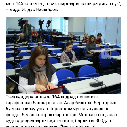
мең 145 кешенең торак шартлары яхшыра дигән сүз”,
– диде Илдус Насыйров.
Төзекләндерү эшләре 164 подряд оешмасы
тарафыннан башкарылган. Алар билгеле бер тәртип
буенча сайлау узган, Торак-коммуналь хуҗалык
фонды белән контрактлар төзегән. Моннан тыш, алар
судподрядчыларны җәлеп итеп, барлыгы 300дән
артык оешма катнашкан. “Быел, шулай ук,