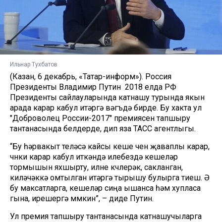
Ильнар Тухбатов
(Казан, 6 декабрь, «Татар-информ»). Россия
Президенты Владимир Путин 2018 елда РФ
Президенты сайлауларында катнашу турында якын
арада карар кабул итәргә вәгъдә бирде. Бу хакта ул
"Доброволец России-2017" премиясен тапшыру
тантанасында белдерде, дип яза ТАСС агентлыгы.
“Бу һәрвакыт теләсә кайсы кеше өчен җаваплы карар,
чөнки карар кабул иткәндә илебездә кешеләр
тормышын яхшырту, илне көчлерәк, сакланган,
киләчәккә омтылган итәргә тырышу булырга тиеш. Ә
бу максатларга, кешеләр сиңа ышанса һәм хупласа
гына, ирешергә мөмкин”, – диде Путин.
Ул премия тапшыру тантанасында катнашучыларга