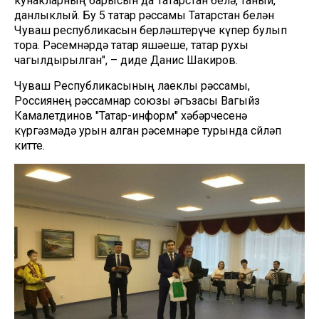
кунакларның барысын да Татарстан белә, таный,
данлыклый. Бу 5 татар рәссамы Татарстан белән
Чуваш республикасын берләштерүче күпер булып
тора. Рәсемнәрдә татар яшәеше, татар рухы
чагылдырылган", – диде Данис Шакиров.
Чуваш Республикасының лаеклы рәссамы,
Россиянең рәссамнар союзы әгъзасы Вагыйз
Камалетдинов "Татар-информ" хәбәрчесенә
күргәзмәдә урын алган рәсемнәре турында сөйләп
китте.