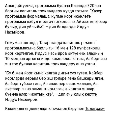
Аның әйтүенчә, программа буенча Казанда 320ләп
йортны капиталь төзекләндерү күздә тотыла. “Хәзер
программа формалаша, күпме йорт икәнлеге
программа кабул ителгәч тәгаенләнә. Ай азагына әзер
булыр, дип уйлыйм”, – дип белдерде Илдус
Насыйров.
Гомумән алганда, Татарстанда капиталь ремонт
программасына барлыгы 16 мең 128 күпфатирлы
йорт кертелгән. Илдус Насыйров әйтүенчә, аларның
10 меңнән артыгы инде комплекслы төстә, йә берничә
эш төре буенча капиталь төзекләндерү аша узган.
“Бу 6 мең йорт кына калган дигән сүз түгел. Кайбер
йортларда аерым бер эш төрләре генә башкарылган,
йә йорт түбәсе генә, йә инженер системалары, йә
лифтлар гына алмаштырылган, ә калган эшләр
буенча алар чиратын көтә”, – дип ачыклык кертте
Илдус Насыйров.
Кызыклы яңалыкларны күзәтеп бару өчен
Телеграм-