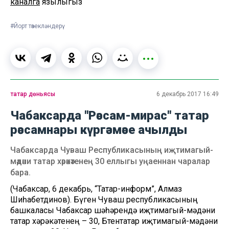
каналга
язылыгыз
#Йорт төзекләндерү
татар дөньясы
6 декабрь 2017 16:49
Чабаксарда "Рәссам-мирас" татар
рәссамнары күргәзмәсе ачылды
Чабаксарда Чуваш Республикасының иҗтимагый-
мәдәни татар хәрәкәтенең 30 еллыгы уңаеннан чаралар
бара.
(Чабаксар, 6 декабрь, “Татар-информ”, Алмаз
Шиһабетдинов). Бүген Чуваш республикасының
башкаласы Чабаксар шәһәрендә иҗтимагый-мәдәни
татар хәрәкәтенең – 30, Бөтентатар иҗтимагый-мәдәни