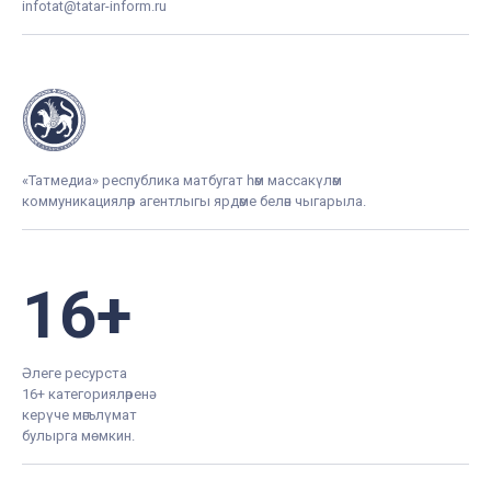
infotat@tatar-inform.ru
«Татмедиа» республика матбугат һәм массакүләм
коммуникацияләр агентлыгы ярдәме белән чыгарыла.
16+
Әлеге ресурста
16+ категорияләренә
керүче мәгълүмат
булырга мөмкин.