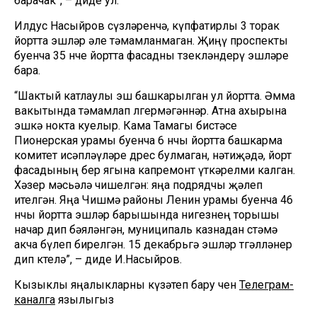
барачак”, – диде ул.
Илдус Насыйров сүзләренчә, күпфатирлы 3 торак
йортта эшләр әле тәмамланмаган. Җиңү проспекты
буенча 35 нче йортта фасадны төзекләндерү эшләре
бара.
“Шактый катлаулы эш башкарылган ул йортта. Әмма
вакытында тәмамлап өлгермәгәннәр. Атна ахырына
эшкә нокта куелыр. Кама Тамагы бистәсе
Пионерская урамы буенча 6 нчы йортта башкарма
комитет исәпләүләре дөрес булмаган, нәтиҗәдә, йорт
фасадының бер ягына капремонт үткәрелми калган.
Хәзер мәсьәлә чишелгән: яңа подрядчы җәлеп
ителгән. Яңа Чишмә районы Ленин урамы буенча 46
нчы йортта эшләр барышында нигезнең торышы
начар дип бәяләнгән, муниципаль казнадан өстәмә
акча бүлеп бирелгән. 15 декабрьгә эшләр төгәлләнер
дип көтелә”, – диде И.Насыйров.
Кызыклы яңалыкларны күзәтеп бару өчен
Телеграм-
каналга
язылыгыз