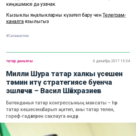
киңәшмәсе дә узачак.
Кызыклы яңалыкларны күзәтеп бару өчен
Телеграм-
каналга
язылыгыз
#Сәламәтлек
татар дөньясы
6 декабрь 2017 15:54
Милли Шура татар халкы үсешен
тәэмин итү стратегиясе буенча
эшләячәк – Васил Шәйхразиев
Бөтендөнья татар конгрессының максаты – һәр
татар кешесенә барып җитеп, аны татар телен,
гореф-гадәтләрен саклауга өндәү.