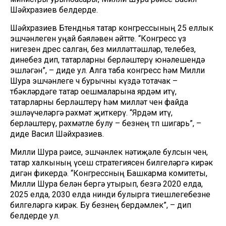
Шәйхразиев белдерде.
Шәйхразиев Бөтендөнья татар конгрессының 25 еллык
эшчәнлеген уңай бәяләвен әйтте. “Конгресс үз
нигезен дөрес салган, без милләттәшләр, телебез,
динебез дип, татарларны берләштерү юнәлешендә
эшләгән”, – диде ул. Алга таба конгресс һәм Милли
Шура эшчәнлеге өч бурычны күздә тотачак –
төбәкләрдәге татар оешмаларына ярдәм итү,
татарларны берләштерү һәм милләт өчен файда
эшләүчеләргә рәхмәт җиткерү. “Ярдәм итү,
берләштерү, рәхмәтле булу – безнең төп шигарь”, –
диде Васил Шәйхразиев.
Милли Шура рәисе, эшчәнлек нәтиҗәле булсын өчен,
татар халкының үсеш стратегиясен билгеләргә кирәк
дигән фикердә. “Конгрессның Башкарма комитеты,
Милли Шура белән бергә утырып, безгә 2020 елда,
2025 елда, 2030 елда нинди булырга тиешлегебезне
билгеләргә кирәк. Бу безнең бердәмлек”, – дип
белдерде ул.