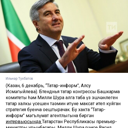
Ильнар Тухбатов
(Казан, 6 декабрь, “Татар-информ”, Алсу
Исмәгыйлева). Бөтендөнья татар конгрессы Башкарма
комитеты һәм Милли Шура алга таба үз эшчәнлеген
татар халкы үсешен тәэмин итүне максат итеп куйган
стратегия буенча оештырачак. Бу хакта “Татар-
информ” мәгълүмат агентлыгына биргән
интервьюсында
Татарстан Республикасы премьер-
министры урынбасары, Милли Шура рәисе Васил