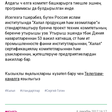
Алдагы өч елга комитет башкарырга тиешле эшнең
программасы да булдырылган инде.
Исегезгә төшерәбез, бүген Россия ислам
институтында “Хәләл продукция һәм хезмәтләре”н
стандартлаштыру буенча проект техник комитетының
беренче утырышы уза. Утырыш эшендә төбәк Диния
нәзарәтләреннән 53 вәкил катнаша, сөт һәм ит
промышленносте фәнни институтларыннан, “Хәләл”
сертификацияләү комитетларыннан һәм
үзәкләреннән, җитештерүче предприятиеләрдән
вәкилләр бар.
Кызыклы яңалыкларны күзәтеп бару өчен
Телеграм-
каналга
язылыгыз
#Хәләл
#стандартлар
#Сергей Гогин
җәмгыять
6 декабрь 2017 16:17