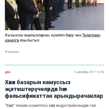
Кызыклы яңалыкларны күзәтеп бару өчен
Телеграм-
каналга
язылыгыз
#Чувашия
дин
6 декабрь 2017 16:36
Хәләл базарын намуссыз
җитештерүчеләрдән һәм
фальсификаттан арындырачаклар
"Хәләл" техник комитеты хәләл индустриясендәге төп