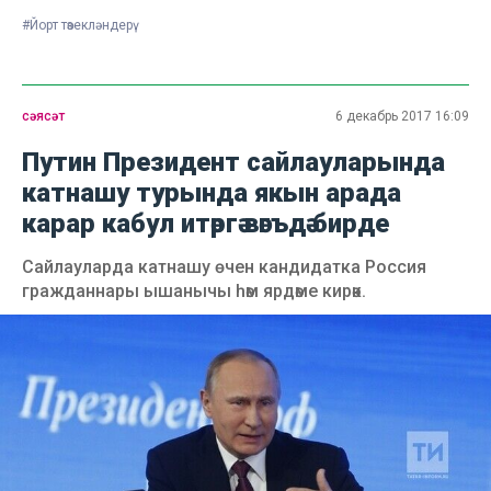
#Йорт төзекләндерү
сәясәт
6 декабрь 2017 16:09
Путин Президент сайлауларында
катнашу турында якын арада
карар кабул итәргә вәгъдә бирде
Сайлауларда катнашу өчен кандидатка Россия
гражданнары ышанычы һәм ярдәме кирәк.