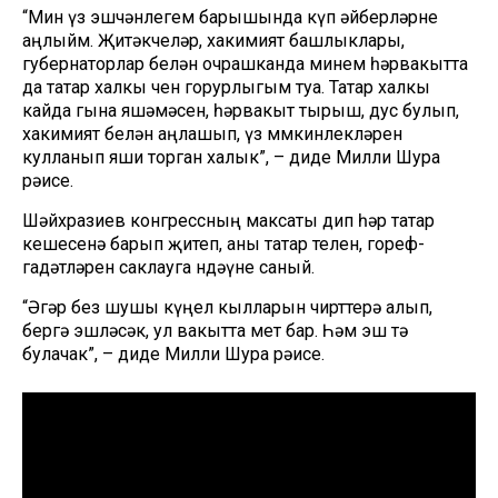
“Мин үз эшчәнлегем барышында күп әйберләрне
аңлыйм. Җитәкчеләр, хакимият башлыклары,
губернаторлар белән очрашканда минем һәрвакытта
да татар халкы өчен горурлыгым туа. Татар халкы
кайда гына яшәмәсен, һәрвакыт тырыш, дус булып,
хакимият белән аңлашып, үз мөмкинлекләрен
кулланып яши торган халык”, – диде Милли Шура
рәисе.
Шәйхразиев конгрессның максаты дип һәр татар
кешесенә барып җитеп, аны татар телен, гореф-
гадәтләрен саклауга өндәүне саный.
“Әгәр без шушы күңел кылларын чирттерә алып,
бергә эшләсәк, ул вакытта өмет бар. Һәм эш тә
булачак”, – диде Милли Шура рәисе.