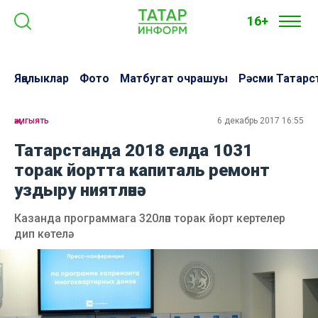
16+
Яңалыклар
Фото
Матбугат очрашуы
Рәсми Татарс
җәмгыять
6 декабрь 2017 16:55
Татарстанда 2018 елда 1031
торак йортта капиталь ремонт
уздыру ниятләнә
Казанда программага 320ләп торак йорт кертелер
дип көтелә.