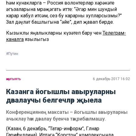
һәм кунакларга – Россия волонтерлар хәрәкәте
әгъзаларына мөрәҗәгать итте: “Әгәр мин шундый
карар кабул итсәм, сез бу карарны хупларсызмы?"
Зал дәүләт башлыгына “әйе”, дип җавап бирде.
Кызыклы яңалыкларны күзәтеп бару өчен
Телеграм-
каналга
язылыгыз
#Путин
җәмгыять
6 декабрь 2017 16:02
Казанга йогышлы авыруларны
дәвалаучы белгечләр җыела
Конференциянең максаты – йогышлы авыруларны
ачыклау һәм дәвалау буенча тәҗрибә алмашу.
(Казан, 6 декабрь, “Татар-информ”, Гөлнар
Гарифуллина). Иртәгә “Корстон” комплексында