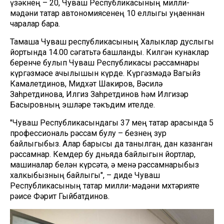
үзәкнең – 20, Чуваш Республикасының милли-
мәдәни татар автономиясенең 10 еллыгы уңаеннан
чаралар бара.
Тамаша Чуваш республикасының Халыклар дуслыгы
йортында 14.00 сәгатьтә башланды. Килгән кунаклар
беренче булып Чуваш Республикасы рәссамнары
күргәзмәсе ачылышын күрде. Күргәзмәдә Вагыйз
Камалетдинов, Мидхәт Шакиров, Вәсилә
Заһретдинова, Илгиз Заһретдинов һәм Илгизәр
Басыровның эшләре тәкъдим ителде.
"Чуваш Республикасындагы 37 мең татар арасында 5
профессиональ рәссам булу – безнең зур
байлыгыбыз. Алар барысы да танылган, дан казанган
рәссамнар. Кемдер бу дөньяда байлыгын йортлар,
машиналар белән күрсәтә, ә менә рәссамнарыбыз
халкыбызның байлыгы", – диде Чуваш
Республикасының татар милли-мәдәни мөхтәрияте
рәисе Фәрит Гыйбатдинов.