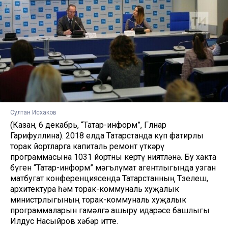
Султан Исхаков
(Казан, 6 декабрь, “Татар-информ”, Гөлнар
Гарифуллина). 2018 елда Татарстанда күп фатирлы
торак йортларга капиталь ремонт үткәрү
программасына 1031 йортны кертү ниятләнә. Бу хакта
бүген “Татар-информ” мәгълүмат агентлыгында узган
матбугат конференциясендә Татарстанның Төзелеш,
архитектура һәм торак-коммуналь хуҗалык
министрлыгының торак-коммуналь хуҗалык
программаларын гамәлгә ашыру идарәсе башлыгы
Илдус Насыйров хәбәр итте.