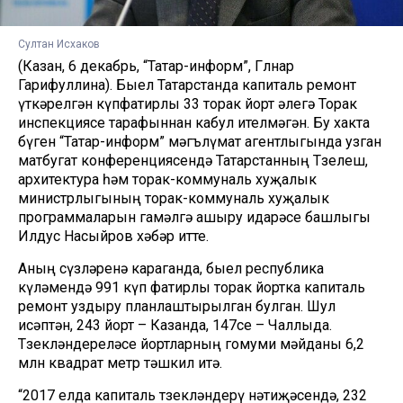
Султан Исхаков
(Казан, 6 декабрь, “Татар-информ”, Гөлнар
Гарифуллина). Быел Татарстанда капиталь ремонт
үткәрелгән күпфатирлы 33 торак йорт әлегә Торак
инспекциясе тарафыннан кабул ителмәгән. Бу хакта
бүген “Татар-информ” мәгълүмат агентлыгында узган
матбугат конференциясендә Татарстанның Төзелеш,
архитектура һәм торак-коммуналь хуҗалык
министрлыгының торак-коммуналь хуҗалык
программаларын гамәлгә ашыру идарәсе башлыгы
Илдус Насыйров хәбәр итте.
Аның сүзләренә караганда, быел республика
күләмендә 991 күп фатирлы торак йортка капиталь
ремонт уздыру планлаштырылган булган. Шул
исәптән, 243 йорт – Казанда, 147се – Чаллыда.
Төзекләндереләсе йортларның гомуми мәйданы 6,2
млн квадрат метр тәшкил итә.
“2017 елда капиталь төзекләндерү нәтиҗәсендә, 232