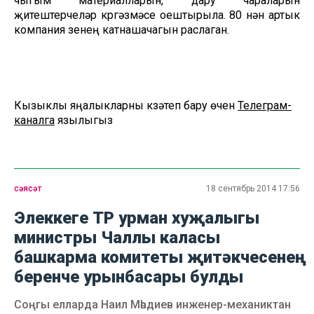
чыгым материалларын, дару чараларын
җитештерүчеләр күргәзмәсе оештырыла. 80 нән артык
компания үзенең катнашачагын раслаган.
Кызыклы яңалыкларны күзәтеп бару өчен
Телеграм-
каналга
язылыгыз
сәясәт
18 сентябрь 2014 17:56
Элеккеге ТР урман хуҗалыгы
министры Чаллы каласы
башкарма комитеты җитәкчесенең
беренче урынбасары булды
Соңгы елларда Наил Мәһдиев инженер-механиктан