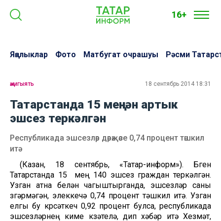
16+
Яңалыклар
Фото
Матбугат очрашуы
Рәсми Татарс
җәмгыять
18 сентябрь 2014 18:31
Татарстанда 15 меңнән артык
эшсез теркәлгән
Республикада эшсезләр дәрәҗәсе 0,74 процент тәшкил
итә
(Казан, 18 сентябрь, «Татар-информ»). Бүген
Татарстанда 15 мең 140 эшсез граждан теркәлгән.
Узган атна белән чагыштырганда, эшсезләр саны
үзгәрмәгән, элеккечә 0,74 процент тәшкил итә. Узган
елгы бу күрсәткеч 0,92 процент булса, республикада
эшсезләрнең кимүе күзәтелә, дип хәбәр итә Хезмәт,