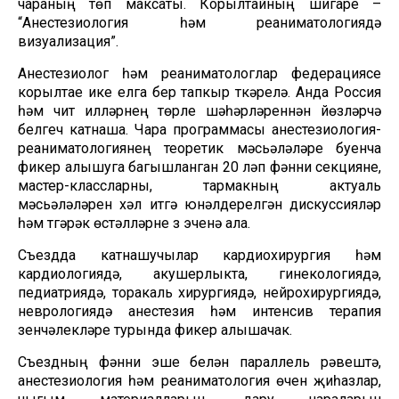
чараның төп максаты. Корылтайның шигаре –
“Анестезиология һәм реаниматологиядә
визуализация”.
Анестезиолог һәм реаниматологлар федерациясе
корылтае ике елга бер тапкыр үткәрелә. Анда Россия
һәм чит илләрнең төрле шәһәрләреннән йөзләрчә
белгеч катнаша. Чара программасы анестезиология-
реаниматологиянең теоретик мәсьәләләре буенча
фикер алышуга багышланган 20 ләп фәнни секцияне,
мастер-классларны, тармакның актуаль
мәсьәләләрен хәл итүгә юнәлдерелгән дискуссияләр
һәм түгәрәк өстәлләрне үз эченә ала.
Съездда катнашучылар кардиохирургия һәм
кардиологиядә, акушерлыкта, гинекологиядә,
педиатриядә, торакаль хирургиядә, нейрохирургиядә,
неврологиядә анестезия һәм интенсив терапия
үзенчәлекләре турында фикер алышачак.
Съездның фәнни эше белән параллель рәвештә,
анестезиология һәм реаниматология өчен җиһазлар,