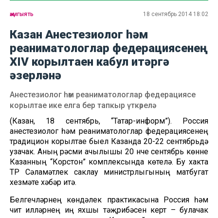
җәмгыять
18 сентябрь 2014 18:02
Казан Анестезиолог һәм
реаниматологлар федерациясенең
XIV корылтаен кабул итәргә
әзерләнә
Анестезиолог һәм реаниматологлар федерациясе
корылтае ике елга бер тапкыр үткәрелә
(Казан, 18 сентябрь, “Татар-информ”). Россия
анестезиолог һәм реаниматологлар федерациясенең
традицион корылтае быел Казанда 20-22 сентябрьдә
узачак. Аның рәсми ачылышы 20 нче сентябрь көнне
Казанның “Корстон” комплексында көтелә. Бу хакта
ТР Сәламәтлек саклау министрлыгының матбугат
хезмәте хәбәр итә.
Белгечләрнең көндәлек практикасына Россия һәм
чит илләрнең иң яхшы тәҗрибәсен кертү – булачак