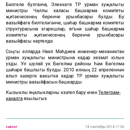
Билгеле булганча, Элеккеге ТР урман хуҗалыгы
министры Чаллы каласы башкарма комитеты
җитәкчесенең беренче урынбасары булды. Бу
вазыйфага билгеләгәнче, шәһәр башкарма комитеты
структурасына үзгәрешләр, ягъни шәһәр башкарма
комитеты җитәкчесенең беренче урынбасары
вазыйфасы кертелде.
Соңгы елларда Наил Мәһдиев инженер-механиктан
урман хуҗалыгы министрына кадәр хезмәт юлын
узды. Ул шулай ук Бөгелмә районы һәм Бөгелмә
шәһәре башлыгы булды. 2010 елның 22 апреленнән
алып хәзерге вакытка кадәр ТР урман хуҗалыгы
министры вазыйфасын башкарды.
Кызыклы яңалыкларны күзәтеп бару өчен
Телеграм-
каналга
язылыгыз
сәясәт
18 сентябрь 2014 17:30