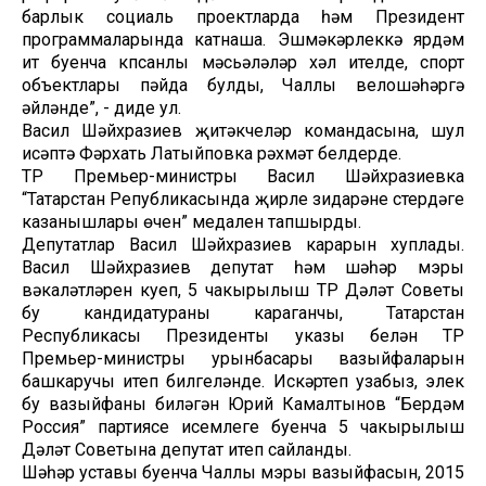
барлык социаль проектларда һәм Президент
программаларында катнаша. Эшмәкәрлеккә ярдәм
итү буенча күпсанлы мәсьәләләр хәл ителде, спорт
объектлары пәйда булды, Чаллы велошәһәргә
әйләнде”, - диде ул.
Васил Шәйхразиев җитәкчеләр командасына, шул
исәптә Фәрхать Латыйповка рәхмәт белдерде.
ТР Премьер-министры Васил Шәйхразиевка
“Татарстан Републикасында җирле үзидарәне үстерүдәге
казанышлары өчен” медален тапшырды.
Депутатлар Васил Шәйхразиев карарын хуплады.
Васил Шәйхразиев депутат һәм шәһәр мэры
вәкаләтләрен куеп, 5 чакырылыш ТР Дәүләт Советы
бу кандидатураны караганчы, Татарстан
Республикасы Президенты указы белән ТР
Премьер-министры урынбасары вазыйфаларын
башкаручы итеп билгеләнде. Искәртеп узабыз, элек
бу вазыйфаны биләгән Юрий Камалтынов “Бердәм
Россия” партиясе исемлеге буенча 5 чакырылыш
Дәүләт Советына депутат итеп сайланды.
Шәһәр уставы буенча Чаллы мэры вазыйфасын, 2015