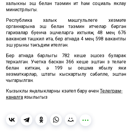
халыкны эш белән тәэмин итү һәм социаль яклау
министрлыгы.
Республика халык мәшгульлеге хезмәте
органнарына эш белән тәэмин итүчеләр биргән
гаризалар буенча эшчеләргә ихтыяҗ 48 мең 676
вакансия тәшкил итә, бер атнада 4 мең 598 вакантлы
эш урыны тәкъдим ителгән.
Бер атнада барлыгы 782 кеше эшсез буларак
теркәлгән. Учетка баскан 366 кеше эштән үз теләге
белән киткән, ә 199 ы оешма ябылу яки
хезмәткәрләр, штаты кыскартылу сәбәпле, эштән
чыгарылган.
Кызыклы яңалыкларны күзәтеп бару өчен
Телеграм-
каналга
язылыгыз