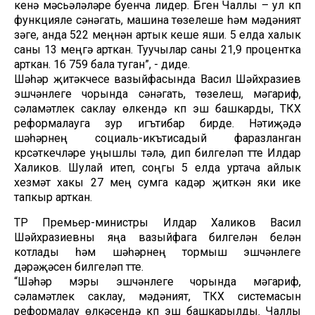
кенә мәсьәләләре буенча лидер. Бүген Чаллы – ул күп
функцияле сәнәгать, машина төзелеше һәм мәдәният
үзәге, анда 522 меңнән артык кеше яши. 5 елда халык
саны 13 меңгә арткан. Туучылар саны 21,9 процентка
арткан. 16 759 бала туган”, - диде.
Шәһәр җитәкчесе вазыйфасында Васил Шәйхразиев
эшчәнлеге чорында сәнәгать, төзелеш, мәгариф,
сәламәтлек саклау өлкендә күп эш башкарды, ТКХ
реформалауга зур игътибар бирде. Нәтиҗәдә
шәһәрнең социаль-икътисадый фаразланган
күрсәткечләре уңышлы үтәлә, дип билгеләп үтте Илдар
Халиков. Шулай итеп, соңгы 5 елда уртача айлык
хезмәт хакы 27 мең сумга кадәр җиткән яки ике
тапкыр арткан.
ТР Премьер-министры Илдар Халиков Васил
Шәйхразиевны яңа вазыйфага билгеләнү белән
котлады һәм шәһәрнең тормыш эшчәнлеге
дәрәҗәсен билгеләп үтте.
“Шәһәр мэры эшчәнлеге чорында мәгариф,
сәламәтлек саклау, мәдәният, ТКХ системасын
реформалау өлкәсендә күп эш башкарылды. Чаллы