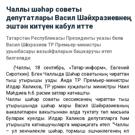
Чаллы шәһәр советы
депутатлары Васил Шәйхразиевнең
эштән китүен кабул итте
Татарстан Республикасы Президенты указы белән
Васил Шәйхразиев ТР Премьер-министры
урынбасары вазыйфаларын башкаручы итеп
билгеләнде
(Чаллы, 18 сентябрь, «Татар-информ», Евгений
Сироткин). Бүген Чаллыда Шәһәр советының чираттан
тыш утырышы узды. Анда ТР Премьер-министры
Илдар Халиков, ТР урман хуҗалыгы министры Наил
Мәһдиев һ.б. рәсми затлар катнашты.
Чаллы шәһәр советы сессиясенең чираттан тыш
утырышында шәһәр мэры Васил Шәйхразиевның
вәкаләтләрен вакытыннан алда туктату төп мәсьәлә
буларак куелды. Илдар Халиков депутатларга һәм
утырышта катнашучыларга мөрәҗәгать итеп: “Чаллы
– ул үзенчәлекле шәһәр, тормыш эшчәнлегенең күп