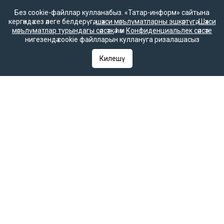
«ТАТМЕДИА» акционерлык җәмгыяте
Без cookie-файллар кулланабыз. «Татар-информ» сайтына
кергәндә сез әлеге белдерүгә,
шәхси мәгълүматларны эшкәртүгә
,
Шәхси
мәгълүматлар турындагы сәясәткә
һәм
Конфиденциальлек сәясәте
нигезендә cookie файлларын куллануга ризалашасыз
«Татар-информ» мәгълүмат агентлыгы татар редакциясе
Килешү
Баш редактор урынбасары
Зилә Мөбәрәкшина
Редакция телефоны
+7 (843) 222-0-999 (1304)
Редакциянең электрон почтасы
infotat@tatar-inform.ru