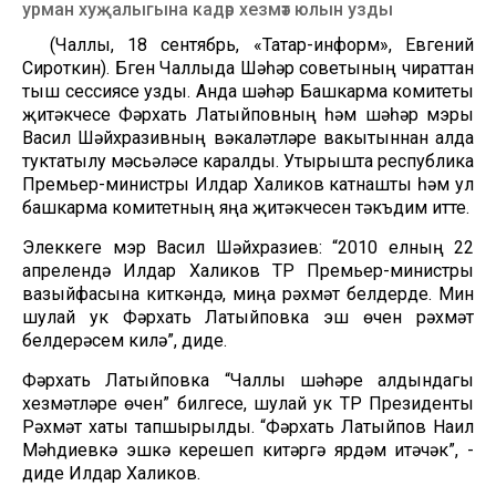
урман хуҗалыгына кадәр хезмәт юлын узды
(Чаллы, 18 сентябрь, «Татар-информ», Евгений
Сироткин). Бүген Чаллыда Шәһәр советының чираттан
тыш сессиясе узды. Анда шәһәр Башкарма комитеты
җитәкчесе Фәрхать Латыйповның һәм шәһәр мэры
Васил Шәйхразивның вәкаләтләре вакытыннан алда
туктатылу мәсьәләсе каралды. Утырышта республика
Премьер-министры Илдар Халиков катнашты һәм ул
башкарма комитетның яңа җитәкчесен тәкъдим итте.
Элеккеге мэр Васил Шәйхразиев: “2010 елның 22
апрелендә Илдар Халиков ТР Премьер-министры
вазыйфасына киткәндә, миңа рәхмәт белдерде. Мин
шулай ук Фәрхать Латыйповка эш өчен рәхмәт
белдерәсем килә”, диде.
Фәрхать Латыйповка “Чаллы шәһәре алдындагы
хезмәтләре өчен” билгесе, шулай ук ТР Президенты
Рәхмәт хаты тапшырылды. “Фәрхать Латыйпов Наил
Мәһдиевкә эшкә керешеп китәргә ярдәм итәчәк”, -
диде Илдар Халиков.