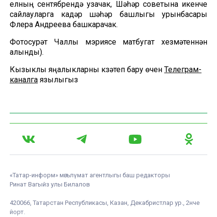
елның сентябрендә узачак, Шәһәр советына икенче
сайлауларга кадәр шәһәр башлыгы урынбасары
Флера Андреева башкарачак.
Фотосурәт Чаллы мэриясе матбугат хезмәтеннән
алынды).
Кызыклы яңалыкларны күзәтеп бару өчен
Телеграм-
каналга
язылыгыз
«Татар-информ» мәгълүмат агентлыгы баш редакторы
Ринат Вагыйз улы Билалов
420066, Татарстан Республикасы, Казан, Декабристлар ур., 2нче
йорт.