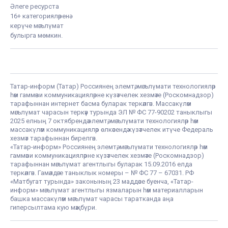
Әлеге ресурста
16+ категорияләренә
керүче мәгълүмат
булырга мөмкин.
Татар-информ (Татар) Россиянең элемтә, мәгълүмати технологияләр
һәм гаммәви коммуникацияләрне күзәтчелек хезмәте (Роскомнадзор)
тарафыннан интернет басма буларак теркәлгән. Массакүләм
мәгълүмат чарасын теркәү турында ЭЛ № ФС 77-90202 таныклыгы
2025 елның 7 октябрендә элемтә, мәгълүмати технологияләр һәм
массакүләм коммуникацияләр өлкәсендә күзәтчелек итүче Федераль
хезмәт тарафыннан бирелгән.
«Татар-информ» Россиянең элемтә, мәгълүмати технологияләр һәм
гаммәви коммуникацияләрне күзәтчелек хезмәте (Роскомнадзор)
тарафыннан мәгълүмат агентлыгы буларак 15.09.2016 елда
теркәлгән. Гамәлдәге таныклык номеры – № ФС 77 – 67031. РФ
«Матбугат турында» законының 23 маддәсе буенча, «Татар-
информ» мәгълүмат агентлыгы язмаларын һәм материалларын
башка массакүләм мәгълүмат чарасы таратканда аңа
гиперсылтама кую мәҗбүри.