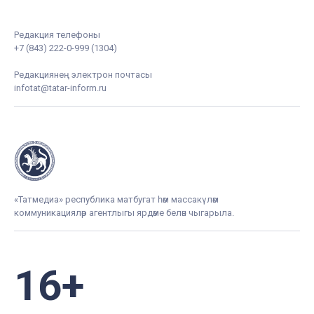
Редакция телефоны
+7 (843) 222-0-999 (1304)
Редакциянең электрон почтасы
infotat@tatar-inform.ru
«Татмедиа» республика матбугат һәм массакүләм
коммуникацияләр агентлыгы ярдәме белән чыгарыла.
16+