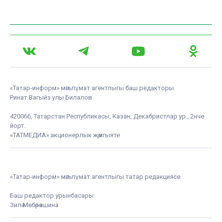
«Татар-информ» мәгълүмат агентлыгы баш редакторы
Ринат Вагыйз улы Билалов
420066, Татарстан Республикасы, Казан, Декабристлар ур., 2нче
йорт.
«ТАТМЕДИА» акционерлык җәмгыяте
«Татар-информ» мәгълүмат агентлыгы татар редакциясе
Баш редактор урынбасары
Зилә Мөбәрәкшина