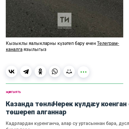
Кызыклы яңалыкларны күзәтеп бару өчен
Телеграм-
каналга
язылыгыз
җәмгыять
Казанда төнлә Черек күлдә су коенган
төшереп алганнар
Кадрлардан күренгәнчә, алар су уртасыннан бара, дусл