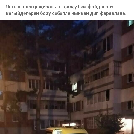
Янгын электр җиһазын көйләү һәм файдалану
кагыйдәләрен бозу сәбәпле чыккан дип фаразлана.