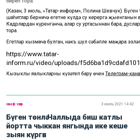
биреп тора.
(Казан, 3 июль, «Татар-информ», Полина Шевчук). Бүген
шаһитлар берничә егетнең күлдә су керергә җыенганын 
Кадрлардан күренгәнчә, алар су уртасыннан бара, дуслар
тора.
Егетләр кызмача булган, нәкъ шул сәбәпле маҗара эзләп
https://www.tatar-
inform.ru/video/uploads/f5d6ba1d9cdafd1
Кызыклы яңалыкларны күзәтеп бару өчен
Телеграм-кана
хәвеф-хәтәр
3 июль 2021 14:42
Бүген төнлә Чаллыда биш катлы
йортта чыккан янгында ике кеше
зыян күргән