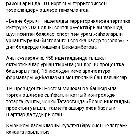
районнарында 101 йорт яны территориясен
төзекләндерү эшләре тәмамланган.
«Безнең бурыч – ишегалды территорияләрен тәртипкә
китерүне 2021 елның сентябрь-октябрь айларында,
шул исәптән балалар, спорт һәм урам җиһазларын
урнаштыруны билгеләнгән срокка кадәр төгәлләү», -
дип белдерде Фишман-Бекмамбетова.
Аның сүзләренчә, 458 ишегалдында тышкы
яктырткычлар урнаштырыла (эшләр 10 процентка
башкарылган), 15 июльдән кече архитектура
формалары җиһазларын монтажлый башлаячаклар.
ТР Президенты Рөстәм Миңнеханов башкарыла
торган эшләрнең сыйфатын катгый контрольдә
тотарга кушты, чөнки Татарстанда «Безнең ишегалды»
проектын уңышлы гамәлгә ашыру өчен барлык
шартлар да тудырылган.
Кызыклы яңалыкларны күзәтеп бару өчен
Телеграм-
каналга
язылыгыз