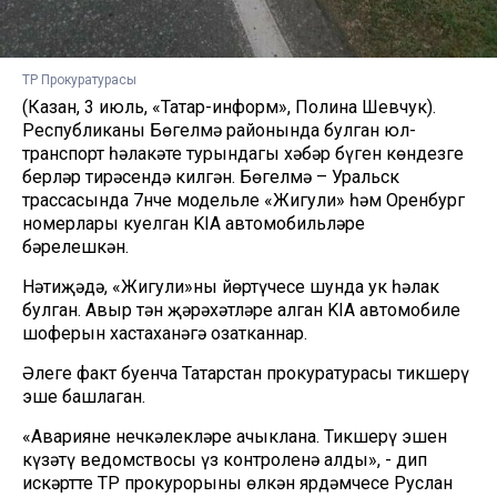
ТР Прокуратурасы
(Казан, 3 июль, «Татар-информ», Полина Шевчук).
Республиканың Бөгелмә районында булган юл-
транспорт һәлакәте турындагы хәбәр бүген көндезге
берләр тирәсендә килгән. Бөгелмә – Уральск
трассасында 7нче модельле «Жигули» һәм Оренбург
номерлары куелган KIA автомобильләре
бәрелешкән.
Нәтиҗәдә, «Жигули»ның йөртүчесе шунда ук һәлак
булган. Авыр тән җәрәхәтләре алган KIA автомобиле
шоферын хастаханәгә озатканнар.
Әлеге факт буенча Татарстан прокуратурасы тикшерү
эше башлаган.
«Авариянең нечкәлекләре ачыклана. Тикшерү эшен
күзәтү ведомствосы үз контроленә алды», - дип
искәртте ТР прокурорының өлкән ярдәмчесе Руслан