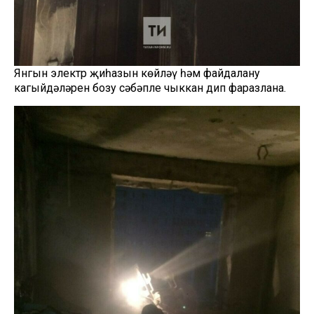
Янгын электр җиһазын көйләү һәм файдалану
кагыйдәләрен бозу сәбәпле чыккан дип фаразлана.