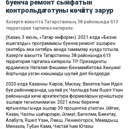
буенча ремонт сыйфатын
контрольдә тотуны көчәйтү зарур
Хәзерге вакытта Татарстанның 38 районында 613
территория тәртипкә китерелә.
(Казан, 3 июль, «Татар-информ»). 2021 елда «Безнең
ишегалды» программасы буенча ремонт эшләрен
сентябрь яки октябрь аенда тәмамлау күздә тотыла.
Хәзерге вакытта Татарстанның 38 районында 613
территория тәртипкә китерелә. ТР Президенты
ярдәмчесе Наталия Фишман-Бекмамбетова Хөкүмәт
йортында узган киңәшмәдә шулай дип белдерде.
2020 елда Казанның Киров, Мәскәү, Вахитов һәм Идел
буе районнарында, шулай ук Чаллыда һәм Яшел Үзән
районында кече архитектура формаларын урнаштыру
эшләре төгәлләнмәгән. 2021 елның беренче
яртыеллыгында эшләр 39 процентка үтәлгән. Әйтик,
Казан, Чаллы шәһәрләре, Әлмәт, Бөгелмә, Биектау,
Алабуга, Яшел Үзән, Лаеш, Лениногорск, Мамадыш,
Минзәлә, Түбән Кама, Чистай һәм Ютазы