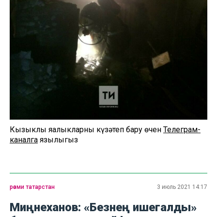
Кызыклы яңалыкларны күзәтеп бару өчен
Телеграм-
каналга
язылыгыз
рәсми татарстан
3 июль 2021 14:17
Миңнеханов: «Безнең ишегалды»