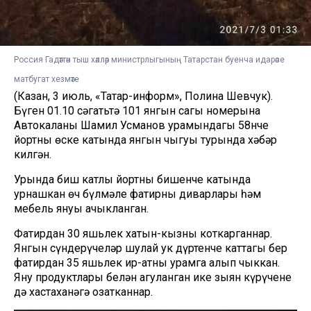
Россия Гадәттән тыш хәлләр министрлыгының Татарстан буенча идарәсе
матбугат хезмәте
(Казан, 3 июль, «Татар-информ», Полина Шевчук).
Бүген 01.10 сәгатьтә 101 янгын сагы номерына
Автокаланың Шамил Усманов урамындагы 58нче
йортның өске катында янгын чыгуы турында хәбәр
килгән.
Урында биш катлы йортның бишенче катында
урнашкан өч бүлмәле фатирның диварлары һәм
мебель януы ачыкланган.
Фатирдан 30 яшьлек хатын-кызны коткарганнар.
Янгын сүндерүчеләр шулай ук дүртенче каттагы бер
фатирдан 35 яшьлек ир-атны урамга алып чыккан.
Яну продуктлары белән агуланган ике зыян күрүчене
дә хастаханәгә озатканнар.