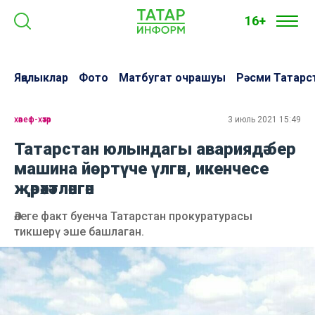
16+
Яңалыклар
Фото
Матбугат очрашуы
Рәсми Татарс
хәвеф-хәтәр
3 июль 2021 15:49
Татарстан юлындагы авариядә бер
машина йөртүче үлгән, икенчесе
җәрәхәтләнгән
Әлеге факт буенча Татарстан прокуратурасы
тикшерү эше башлаган.