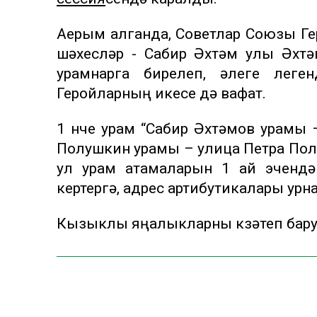
Аерым алганда, Советлар Союзы Г
шәхесләр - Сабир Әхтәм улы Әхт
урамнарга бирелеп, әлеге леге
Геройларның икесе дә вафат.
1 нче урам “Сабир Әхтәмов урамы –
Полушкин урамы – улица Петра Пол
ул урам атамаларын 1 ай эчендә
кертергә, адрес артибутикалары у
Кызыклы яңалыкларны күзәтеп бар