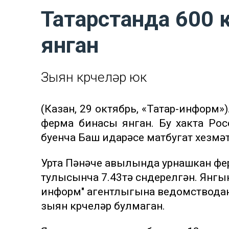
Татарстанда 600 
янган
Зыян күрүчеләр юк
(Казан, 29 октябрь, «Татар-информ»
ферма бинасы янган. Бу хакта Ро
буенча Баш идарәсе матбугат хезмәт
Урта Пәнәче авылында урнашкан фер
тулысынча 7.43тә сүндерелгән. Янгы
информ" агентлыгына ведомстводан
зыян күрүчеләр булмаган.