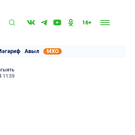
16+
Мәгариф
Авыл
МХО
мгыять
4 11:59