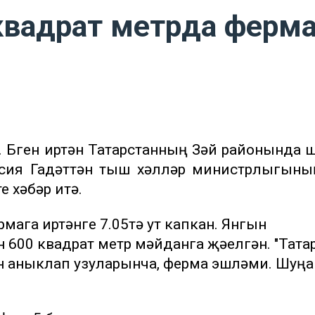
квадрат метрда ферм
). Бүген иртән Татарстанның Зәй районында 
ссия Гадәттән тыш хәлләр министрлыгын
е хәбәр итә.
мага иртәнге 7.05тә ут капкан. Янгын
н 600 квадрат метр мәйданга җәелгән. "Тата
 аныклап узуларынча, ферма эшләми. Шуңа