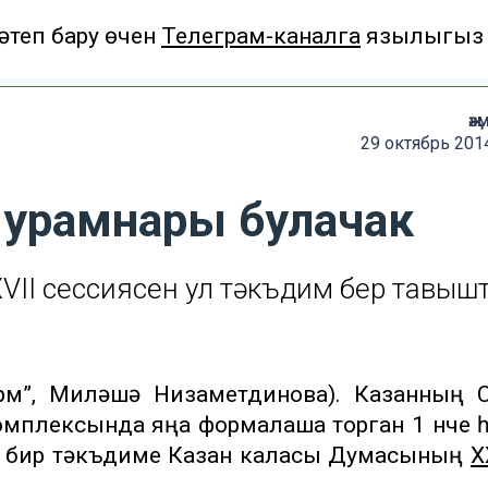
теп бару өчен
Телеграм-каналга
язылыгыз
җә
29 октябрь 201
 урамнары булачак
II сессиясен ул тәкъдим бер тавыш
рм”, Миләүшә Низаметдинова). Казанның 
омплексында яңа формалаша торган 1 нче 
а бирү тәкъдиме Казан каласы Думасының
X