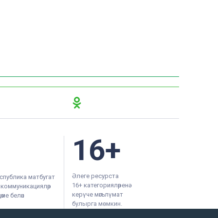
16+
Әлеге ресурста
спублика матбугат
16+ категорияләренә
м коммуникацияләр
керүче мәгълүмат
ме белән
булырга мөмкин.