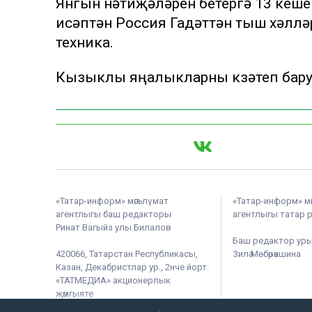
Янгын нәтиҗәләрен бетерүгә 13 кеше
исәптән Россия Гадәттән тыш хәлл
техника.
Кызыклы яңалыкларны күзәтеп бар
«Татар-информ» мәгълүмат
«Татар-информ» м
агентлыгы баш редакторы
агентлыгы татар 
Ринат Вагыйз улы Билалов
Баш редактор ур
420066, Татарстан Республикасы,
Зилә Мөбәрәкшина
Казан, Декабристлар ур., 2нче йорт.
«ТАТМЕДИА» акционерлык
җәмгыяте