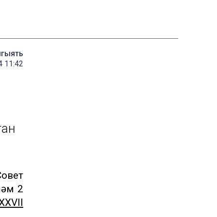
мгыять
4 11:42
тан
Совет
һәм 2
XXVII