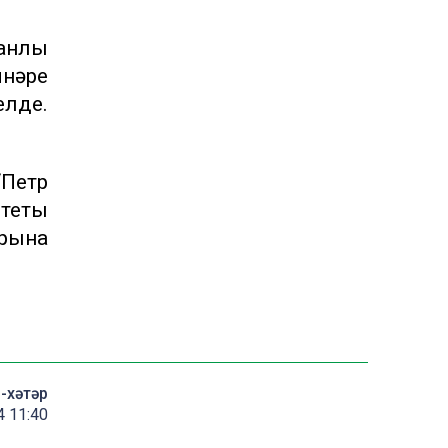
данлы
нәре
лде.
“Петр
итеты
рына
-хәтәр
4 11:40