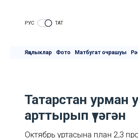
РУC
ТАТ
Яңалыклар
Фото
Матбугат очрашуы
Рә
Татарстан урман 
арттырып үтәгән
Октябрь уртасына план 2,3 пр