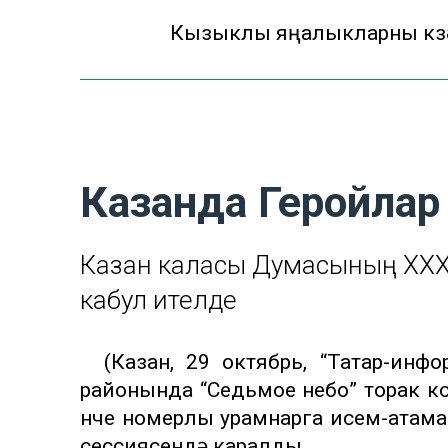
Кызыклы яңалыкларны күзә
Казанда Геройлар
Казан каласы Думасының XXXV
кабул ителде
(Казан, 29 октябрь, “Татар-инфо
районында “Седьмое небо” торак к
нче номерлы урамнарга исем-атам
сессия
сендә каралды.