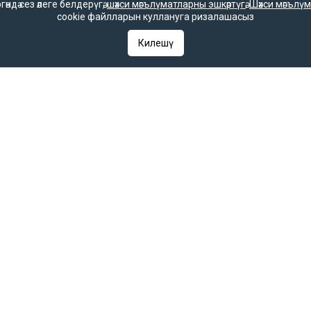
дә сез әлеге белдерүгә,
шәхси мәгълүматларны эшкәртүгә
,
Шәхси мәгълүм
cookie файлларын куллануга ризалашасыз
Килешү
гияләр һәм гаммәви коммуникацияләрне күзәтчелек хезмәте (Роскомнадзор) 
гы 2025 елның 7 октябрендә элемтә, мәгълүмати технологияләр һәм массак
 һәм гаммәви коммуникацияләрне күзәтчелек хезмәте (Роскомнадзор) тара
РФ «Матбугат турында» законының 23 маддәсе буенча, «Татар-информ» мә
 кую мәҗбүри.
ое в Федеральной службе по надзору в сфере связи, информационных т
 выдано Федеральной службой по надзору в сфере связи, информационны
ентство в Федеральной службе по надзору в сфере связи, информацио
С 77 – 67031 от 15.09.2016 года. В соответствии со статьей 23 Закон
ругим средством массовой информации гиперссылка на него обязатель