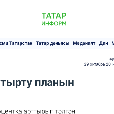
сми Татарстан
Татар дөньясы
Мәдәният
Дин
җә
29 октябрь 201
утырту планын
оцентка арттырып үтәлгән