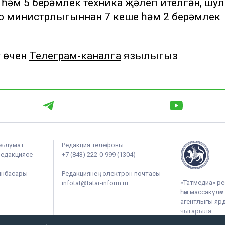
 һәм 5 берәмлек техника җәлеп ителгән, шул
әр министрлыгыннан 7 кеше һәм 2 берәмлек
у өчен
Телеграм-каналга
язылыгыз
әгълүмат
Редакция телефоны
редакциясе
+7 (843) 222-0-999 (1304)
ынбасары
Редакциянең электрон почтасы
«Татмедиа» ре
infotat@tatar-inform.ru
һәм массакүлә
агентлыгы ярдә
чыгарыла.