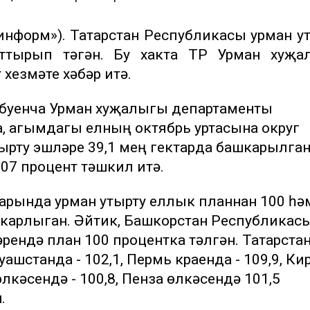
р-информ»). Татарстан Республикасы урман у
рттырып үтәгән. Бу хакта ТР Урман хуҗа
хезмәте хәбәр итә.
 буенча Урман хуҗалыгы департаменты
, агымдагы елның октябрь уртасына округ
ырту эшләре 39,1 мең гектарда башкарылган,
07 процент тәшкил итә.
арында урман утырту еллык планнан 100 һә
шкарлыган. Әйтик, Башкорстан Республикасы
ендә план 100 процентка үтәлгән. Татарстан
Чуашстанда - 102,1, Пермь краенда - 109,9, Ки
өлкәсендә - 100,8, Пенза өлкәсендә 101,5
н.