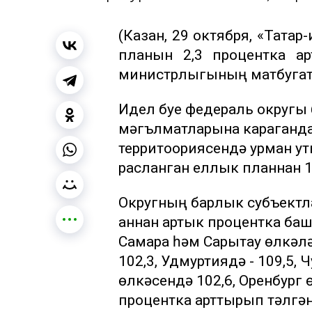
(Казан, 29 октября, «Тата
планын 2,3 процентка а
министрлыгының матбугат 
Идел буе федераль округы
мәгълүматларына караганда
территоориясендә урман ут
расланган еллык планнан 1
Округның барлык субъектл
аннан артык процентка ба
Самара һәм Сарытау өлкәләр
102,3, Удмуртиядә - 109,5, 
өлкәсендә 102,6, Оренбург 
процентка арттырып үтәлгә