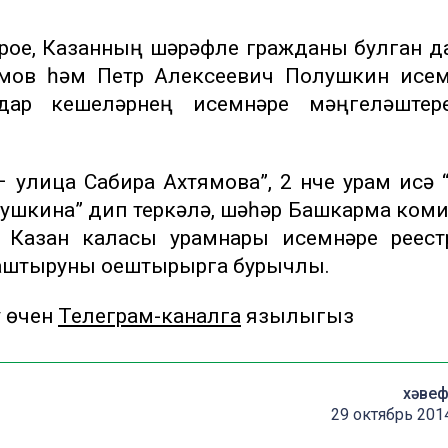
ерое, Казанның шәрәфле гражданы булган 
әмов һәм Петр Алексеевич Полушкин исем
ндар кешеләрнең исемнәре мәңгеләштере
 улица Сабира Ахтямова”, 2 нче урам исә 
ушкина” дип теркәлә, шәһәр Башкарма ком
 Казан каласы урамнары исемнәре реест
рнаштыруны оештырырга бурычлы.
у өчен
Телеграм-каналга
язылыгыз
хәвеф
29 октябрь 201