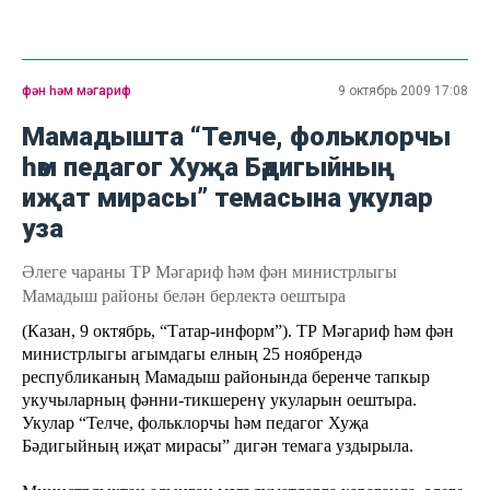
фән һәм мәгариф
9 октябрь 2009 17:08
Мамадышта “Телче, фольклорчы
һәм педагог Хуҗа Бәдигыйның
иҗат мирасы” темасына укулар
уза
Әлеге чараны ТР Мәгариф һәм фән министрлыгы
Мамадыш районы белән берлектә оештыра
(Казан, 9 октябрь, “Татар-информ”). ТР Мәгариф һәм фән
министрлыгы агымдагы елның 25 ноябрендә
республиканың Мамадыш районында беренче тапкыр
укучыларның фәнни-тикшеренү укуларын оештыра.
Укулар “Телче, фольклорчы һәм педагог Хуҗа
Бәдигыйның иҗат мирасы” дигән темага уздырыла.