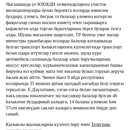
Чыгышында ул ЮХИДИ хезмәткәрләренә участок
милиционерлары белән берлектә юлларда иминлек
булдыру, үлемгә, бигрәк тә балалар үлеменә китергән
фаҗигаләр санын кискен киметү өчен тырышырга
кирәклеген алда торган бурычларның берсе буларак телгә
алды. Шушы мәсьәләне шәрехләп, ТР буенча эчке эшләр
министры урынбасары юлларда балалар катнашында
булган транспорт һәлакәтләренең күпчелегендә транспорт
белән идарә итүчеләр гаепле икәнен, шуңа күрә
автомобиль салонында балалар алып баручыларның
махсус креслолар, куркынычсызлык каешларыннан башка
йөрүенә юл куймау эштә төп юнәлеш булып торуын аеруча
басым ясап әйтте. Чөнки быел 9 айда республика
юлларында 35 меңнән артык шундый кагыйдә бозу очрагы
теркәлгән. Е.Дәүләтшин, узган елгы белән чагыштырып,
нәкъ шушы юнәлештәге эш пассажир балалар булган 46
һәлакәтне булдырмый калырга, 14 баланы үлемнән һәм
57сен имгәнүдән саклап калырга мөмкинлек бирде дип
саный.
Кызыклы яңалыкларны күзәтеп бару өчен
Телеграм-