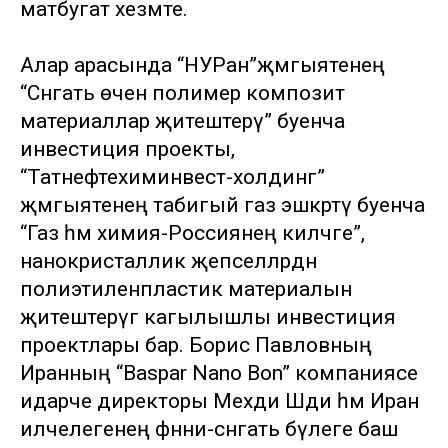
матбугат хезмәте.
Алар арасында “НУРан”җәмгыятенең
“Сәнәгать өчен полимер композит
материаллар җитештерү” буенча
инвестиция проекты,
“Татнефтехиминвест-холдинг”
җәмгыятенең табигый газ эшкәртү буенча
“Газ һәм химия-Россиянең киләчәге”,
нанокристаллик җепселләрдән
полиэтиленпластик материалын
җитештерүгә кагылышлы инвестиция
проектлары бар. Борис Павловның
Иранның “Baspar Nano Bon” компаниясе
идарәче директоры Мехди Шди һәм Иран
илчелегенең фәнни-сәнәгать бүлеге баш