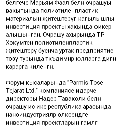
белгече Марьям Фаал белән очрашуы
вакытында полиэтиленпластик
материалын җитештерүгә кагылышлы
инвестиция проекты хакында фикер
алышынган. Очрашу ахырында ТР
Хөкүмәтенә полиэтиленпластик
җитештерү буенча уртак предприятие
төзү турында тәкъдимнәр юлларга дигән
карарга киленгән.
Форум кысаларында “Parmis Tose
Tejarat Ltd.” компаниясе идарәче
директоры Надер Таваколи белән
очрашу исә ике республика арасында
наноиндустрияләр өлкәсендәге
инвестиция проектларын гамәлгә