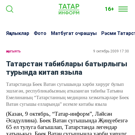
16+
Яңалыклар
Фото
Матбугат очрашуы
Рәсми Татарс
җәмгыять
9 октябрь 2009 17:30
Татарстан табиблары батырлыгы
турында китап языла
Татарстанда Бөек Ватан сугышында хәрби хирург булып
эшләгән, республикабызның атказанган табибы Татьяна
Емелинаның “Татарстанның медицина хезмәткәрләре Бөек
Ватан сугышы елларында” исемле китабы языла
(Казан, 9 октябрь, “Татар-информ”, Ләйсән
Әсәдуллина). Бөек Ватан сугышында Җиңүебезгә
65 ел тулуга багышлап, Татарстанда легендар
хатын-кыз, Бөек Ватан сугышында хәрби хирург