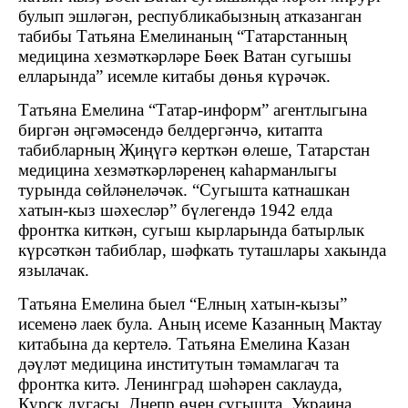
булып эшләгән, республикабызның атказанган
табибы Татьяна Емелинаның “Татарстанның
медицина хезмәткәрләре Бөек Ватан сугышы
елларында” исемле китабы дөнья күрәчәк.
Татьяна Емелина “Татар-информ” агентлыгына
биргән әңгәмәсендә белдергәнчә, китапта
табибларның Җиңүгә керткән өлеше, Татарстан
медицина хезмәткәрләренең каһарманлыгы
турында сөйләнеләчәк. “Сугышта катнашкан
хатын-кыз шәхесләр” бүлегендә 1942 елда
фронтка киткән, сугыш кырларында батырлык
күрсәткән табиблар, шәфкать туташлары хакында
язылачак.
Татьяна Емелина быел “Елның хатын-кызы”
исеменә лаек була. Аның исеме Казанның Мактау
китабына да кертелә. Татьяна Емелина Казан
дәүләт медицина институтын тәмамлагач та
фронтка китә. Ленинград шәһәрен саклауда,
Курск дугасы, Днепр өчен сугышта, Украина,