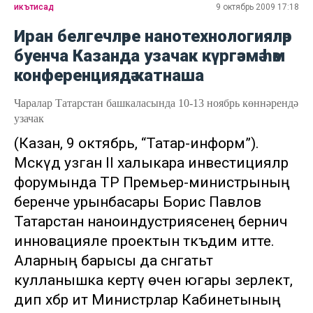
икътисад
9 октябрь 2009 17:18
Иран белгечләре нанотехнологияләр
буенча Казанда узачак күргәзмә һәм
конференциядә катнаша
Чаралар Татарстан башкаласында 10-13 ноябрь көннәрендә
узачак
(Казан, 9 октябрь, “Татар-информ”).
Мәскәүдә узган II халыкара инвестицияләр
форумында ТР Премьер-министрының
беренче урынбасары Борис Павлов
Татарстан наноиндустриясенең берничә
инновацияле проектын тәкъдим итте.
Аларның барысы да сәнәгатьтә
кулланышка кертү өчен югары әзерлектә,
дип хәбәр итә Министрлар Кабинетының