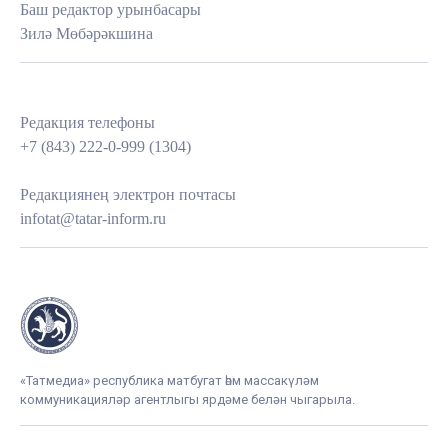
Баш редактор урынбасары
Зилә Мөбәрәкшина
Редакция телефоны
+7 (843) 222-0-999 (1304)
Редакциянең электрон почтасы
infotat@tatar-inform.ru
«Татмедиа» республика матбугат һәм массакүләм
коммуникацияләр агентлыгы ярдәме белән чыгарыла.