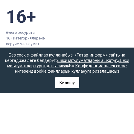
16+
Әлеге ресурста
16+ категорияләренә
керүче мәгълүмат
булырга мөмкин.
Без cookie-файллар кулланабыз. «Татар-информ» сайтына
кергәндә сез әлеге белдерүгә,
шәхси мәгълүматларны эшкәртүгә
,
Шәхси
мәгълүматлар турындагы сәясәткә
һәм
Конфиденциальлек сәясәте
нигезендә cookie файлларын куллануга ризалашасыз
Татар-информ (Татар) Россиянең элемтә, мәгълүмати
Килешү
технологияләр һәм гаммәви коммуникацияләрне
күзәтчелек хезмәте (Роскомнадзор) тарафыннан интернет
басма буларак теркәлгән. Массакүләм мәгълүмат чарасын
теркәү турында ЭЛ № ФС 77-90202 таныклыгы 2025
елның 7 октябрендә элемтә, мәгълүмати технологияләр
һәм массакүләм коммуникацияләр өлкәсендә күзәтчелек
итүче Федераль хезмәт тарафыннан бирелгән.
«Татар-информ» Россиянең элемтә, мәгълүмати