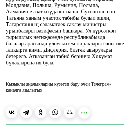
Молдавия, Польша, Румыния, Польша,
Алманияне азат итүдә катнаша. Сугыштан соң
Татьяна ханым участок табибы булып эшли,
Татарстанның сәламәтлек саклау министры
урынбасары вазифасын башкара. Ул күрсәткән
тырышлык нәтиҗәсендә республикабызда
балалар арасында үлем-китем очраклары саны ике
тапкырга кими. Дифтерия, бизгәк авырулары
бетерелә.
Атказанган табиб берничә Хөкүмәт
бүләкләренә ия була.
Кызыклы яңалыкларны күзәтеп бару өчен
Телеграм-
каналга
язылыгыз