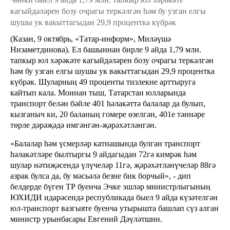
кагыйдәләрен бозу очрагы теркәлгән һәм бу узган елгы
шушы ук вакыттагыдан 29,9 процентка күбрәк
(Казан, 9 октябрь, «Татар-информ», Миләүшә
Низаметдинова). Ел башыннан бирле 9 айда 1,79 млн.
тапкыр юл хәрәкәте кагыйдәләрен бозу очрагы теркәлгән
һәм бу узган елгы шушы ук вакыттагыдан 29,9 процентка
күбрәк. Шуларның 49 проценты тизлекне арттыруга
кайтып кала. Моннан тыш, Татарстан юлларында
транспорт белән бәйле 401 һәлакәттә балалар да булып,
кызганыч ки, 20 баланың гомере өзелгән, 401е тәннәре
төрле дәрәҗәдә имгәнгән-җәрәхәтләнгән.
«Балалар һәм үсмерләр катнашында булган транспорт
һәлакәтләре былтыргы 9 айдагыдан 72гә кимрәк һәм
шулар нәтиҗәсендә үлүчеләр 11гә, җәрәхәтләнүчеләр 88гә
азрак булса да, бу мәсьәлә безне бик борчый», - дип
белдерде бүген ТР буенча Эчке эшләр министрлыгының
ЮХИДИ идарәсендә республикада быел 9 айда күзәтелгән
юл-транспорт вазгыяте буенча утырышта башлап сүз алган
министр урынбасары Евгений Дәүләтшин.