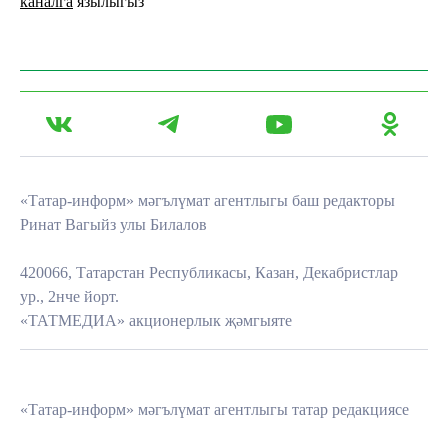
каналга
язылыгыз
«Татар-информ» мәгълүмат агентлыгы баш редакторы
Ринат Вагыйз улы Билалов
420066, Татарстан Республикасы, Казан, Декабристлар
ур., 2нче йорт.
«ТАТМЕДИА» акционерлык җәмгыяте
«Татар-информ» мәгълүмат агентлыгы татар редакциясе