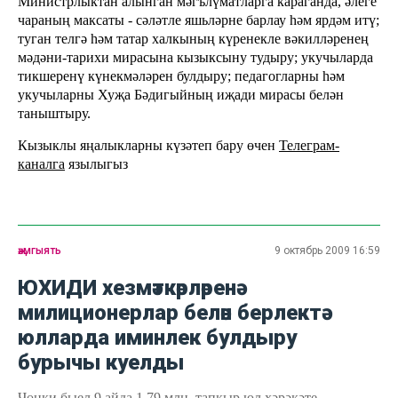
Министрлыктан алынган мәгълүматларга караганда, әлеге
чараның максаты - сәләтле яшьләрне барлау һәм ярдәм итү;
туган телгә һәм татар халкының күренекле вәкилләренең
мәдәни-тарихи мирасына кызыксыну тудыру; укучыларда
тикшеренү күнекмәләрен булдыру; педагогларны һәм
укучыларны Хуҗа Бәдигыйның иҗади мирасы белән
таныштыру.
Кызыклы яңалыкларны күзәтеп бару өчен
Телеграм-
каналга
язылыгыз
җәмгыять
9 октябрь 2009 16:59
ЮХИДИ хезмәткәрләренә
милиционерлар белән берлектә
юлларда иминлек булдыру
бурычы куелды
Чөнки быел 9 айда 1,79 млн. тапкыр юл хәрәкәте