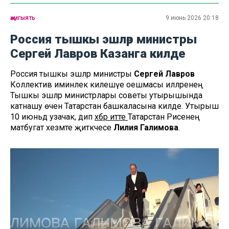
җәмгыять
9 июнь 2026 20:18
Россия тышкы эшләр министры
Сергей Лавров Казанга килде
Россия тышкы эшләр министры
Сергей Лавров
Коллектив иминлек килешүе оешмасы илләренең
Тышкы эшләр министрлары советы утырышында
катнашу өчен Татарстан башкаласына килде. Утырыш
10 июньдә узачак, дип
хәбәр итте
Татарстан Рәисенең
матбугат хезмәте җитәкчесе
Лилия Галимова
.