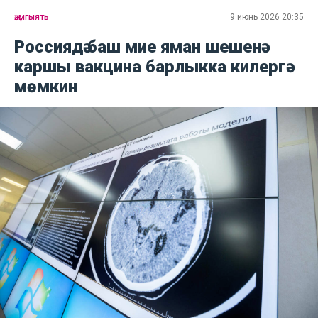
җәмгыять
9 июнь 2026 20:35
Россиядә баш мие яман шешенә
каршы вакцина барлыкка килергә
мөмкин