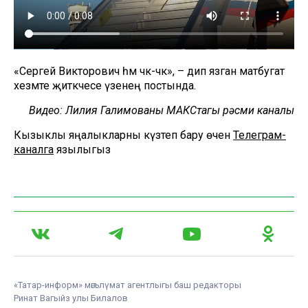
«Сергей Викторович һәм чәк-чәк», – дип язган матбугат
хезмәте җитәкчесе үзенең постында.
Видео: Лилия Галимованың МАКСтагы рәсми каналы
Кызыклы яңалыкларны күзәтеп бару өчен
Телеграм-
каналга
язылыгыз
«Татар-информ» мәгълүмат агентлыгы баш редакторы
Ринат Вагыйз улы Билалов