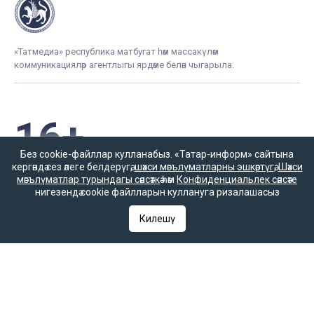
«Татмедиа» республика матбугат һәм массакүләм
коммуникацияләр агентлыгы ярдәме белән чыгарыла.
16+
Без cookie-файллар кулланабыз. «Татар-информ» сайтына
кергәндә сез әлеге белдерүгә,
шәхси мәгълүматларны эшкәртүгә
,
Шәхси
Әлеге ресурста
мәгълүматлар турындагы сәясәткә
һәм
Конфиденциальлек сәясәте
16+ категорияләренә
нигезендә cookie файлларын куллануга ризалашасыз
керүче мәгълүмат
булырга мөмкин.
Килешү
Татар-информ (Татар) Россиянең элемтә, мәгълүмати технологияләр
һәм гаммәви коммуникацияләрне күзәтчелек хезмәте (Роскомнадзор)
тарафыннан интернет басма буларак теркәлгән. Массакүләм