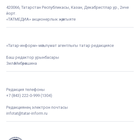
420066, Татарстан Республикасы, Казан, Декабристлар ур., 2нче
йорт.
«ТАТМЕДИА» акционерлык җәмгыяте
«Татар-информ» мәгълүмат агентлыгы татар редакциясе
Баш редактор урынбасары
Зилә Мөбәрәкшина
Редакция телефоны
+7 (843) 222-0-999 (1304)
Редакциянең электрон почтасы
infotat@tatar-inform.ru