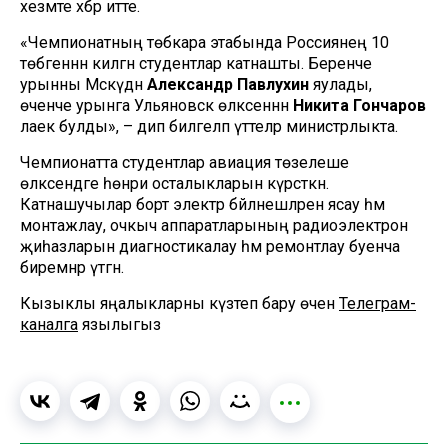
хезмәте хәбәр итте.
«Чемпионатның төбәкара этабында Россиянең 10
төбәгеннән килгән студентлар катнашты. Беренче
урынны Мәскәүдән
Александр Павлухин
яулады, ә
өченче урынга Ульяновск өлкәсеннән
Никита Гончаров
лаек булды», – дип билгеләп үттеләр министрлыкта.
Чемпионатта студентлар авиация төзелеше
өлкәсендәге һөнәри осталыкларын күрсәткән.
Катнашучылар борт электр бәйләнешләрен ясау һәм
монтажлау, очкыч аппаратларының радиоэлектрон
җиһазларын диагностикалау һәм ремонтлау буенча
биремнәр үтәгән.
Кызыклы яңалыкларны күзәтеп бару өчен
Телеграм-
каналга
язылыгыз