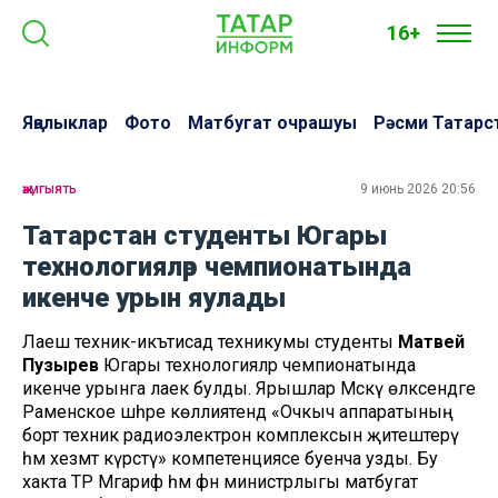
16+
Яңалыклар
Фото
Матбугат очрашуы
Рәсми Татарс
җәмгыять
9 июнь 2026 20:56
Татарстан студенты Югары
технологияләр чемпионатында
икенче урын яулады
Лаеш техник-икътисад техникумы студенты
Матвей
Пузырев
Югары технологияләр чемпионатында
икенче урынга лаек булды. Ярышлар Мәскәү өлкәсендәге
Раменское шәһәре көллиятендә «Очкыч аппаратының
борт техник радиоэлектрон комплексын җитештерү
һәм хезмәт күрсәтү» компетенциясе буенча узды. Бу
хакта ТР Мәгариф һәм фән министрлыгы матбугат