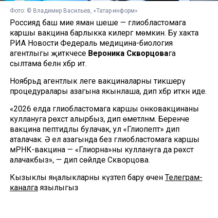
Фото: © Владимир Васильев, «Татар-информ» ​
Россиядә баш мие яман шеше — глиобластомага
каршы вакцина барлыкка килергә мөмкин. Бу хакта
РИА Новости Федераль медицина-биология
агентлыгы җитәкчесе
Вероника Скворцова
га
сылтама белән хәбәр итә.
Ноябрьдә агентлык әлеге вакциналарны тикшерү
процедуралары азагына якынлаша, дип хәбәр иткән иде.
«2026 елда глиобластомага каршы онковакцинаны
куллануга рөхсәт алырбыз, дип өметләнәм. Беренче
вакцина пептидлы булачак, ул «Глиопепт» дип
аталачак. Ә ел азагында без глиобластомага каршы
мРНК-вакцина — «Глиорна»ны куллануга да рөхсәт
алачакбыз», — дип сөйләде Скворцова.
Кызыклы яңалыкларны күзәтеп бару өчен
Телеграм-
каналга
язылыгыз