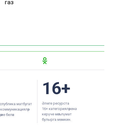
й газ
16+
Әлеге ресурста
спублика матбугат
16+ категорияләренә
м коммуникацияләр
керүче мәгълүмат
ме белән
булырга мөмкин.