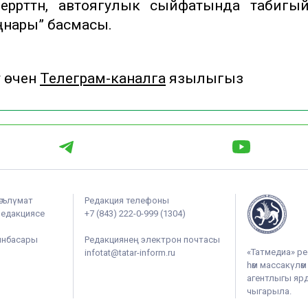
 беррәттән, автоягулык сыйфатында табигы
 таңнары” басмасы.
у өчен
Телеграм-каналга
язылыгыз
әгълүмат
Редакция телефоны
редакциясе
+7 (843) 222-0-999 (1304)
ынбасары
Редакциянең электрон почтасы
«Татмедиа» ре
infotat@tatar-inform.ru
һәм массакүлә
агентлыгы ярдә
чыгарыла.