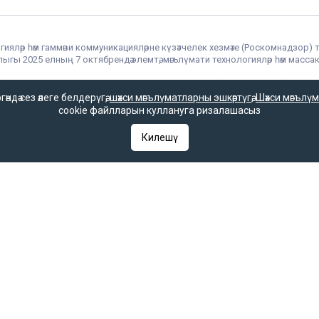
гияләр һәм гаммәви коммуникацияләрне күзәтчелек хезмәте (Роскомнадзор) 
гы 2025 елның 7 октябрендә элемтә, мәгълүмати технологияләр һәм массак
 һәм гаммәви коммуникацияләрне күзәтчелек хезмәте (Роскомнадзор) тара
РФ «Матбугат турында» законының 23 маддәсе буенча, «Татар-информ» мә
дә сез әлеге белдерүгә,
шәхси мәгълүматларны эшкәртүгә
,
Шәхси мәгълүм
 кую мәҗбүри.
cookie файлларын куллануга ризалашасыз
Килешү
ое в Федеральной службе по надзору в сфере связи, информационных т
 выдано Федеральной службой по надзору в сфере связи, информационны
ентство в Федеральной службе по надзору в сфере связи, информацио
С 77 – 67031 от 15.09.2016 года. В соответствии со статьей 23 Закон
ругим средством массовой информации гиперссылка на него обязатель