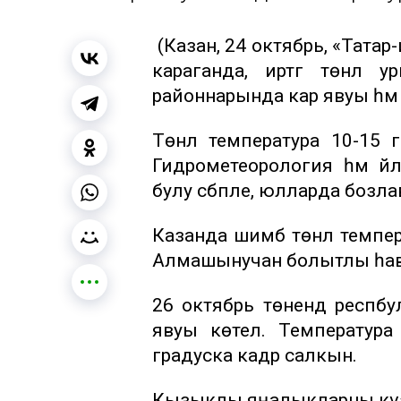
(Казан, 24 октябрь, «Тата
караганда, иртәгә төнлә
районнарында кар явуы һәм 
Төнлә температура 10-15 г
Гидрометеорология һәм әйлә
булу сәбәпле, юлларда бозлав
Казанда шимбә төнлә темпер
Алмашынучан болытлы һава
26 октябрь төнендә респб
явуы көтелә. Температура
градуска кадәр салкын.
Кызыклы яңалыкларны күзә