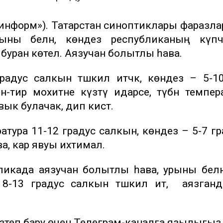
р-информ»). Татарстан синоптиклары фаразл
 урыны белән, көндез республиканың күп
буран көтелә. Аязучан болытлы һава.
радус салкын тәшкил итәчәк, көндез – 5-1
нә-тирә мохитне күзәтү идарәсе, түбән темпер
ык булачак, дип кисәтә.
атура 11-12 градус салкын, көндез – 5-7 гр
, кар явуы ихтимал.
уликада аязучан болытлы һава, урыны белә
 8-13 градус салкын тәшкил итә, ә аязган
теп бару өчен
Телеграм-каналга
язылыгыз