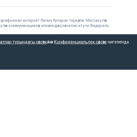
тарафыннан интернет басма буларак теркәлгән. Массакүләм
үләм коммуникацияләр өлкәсендә күзәтчелек итүче Федераль
фыннан мәгълүмат агентлыгы буларак 15.09.2016 елда
гълүмат агентлыгы язмаларын һәм материалларын башка
атлар турындагы сәясәткә
һәм
Конфиденциальлек сәясәте
нигезендә
ехнологий и массовых коммуникаций (Роскомнадзор).
х технологий и массовых коммуникаций.
нных технологий и массовых коммуникаций
а РФ «О СМИ» при распространении сообщений и
на.
Политика о персональных данных
Антикоррупционная политика