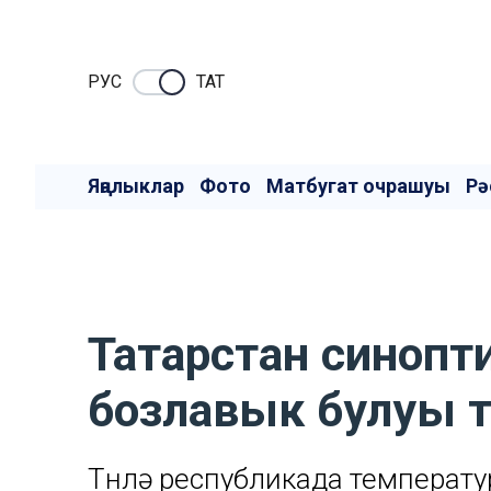
РУC
ТАТ
Яңалыклар
Фото
Матбугат очрашуы
Рә
Татарстан синоп
бозлавык булуы ту
Төнлә республикада температу