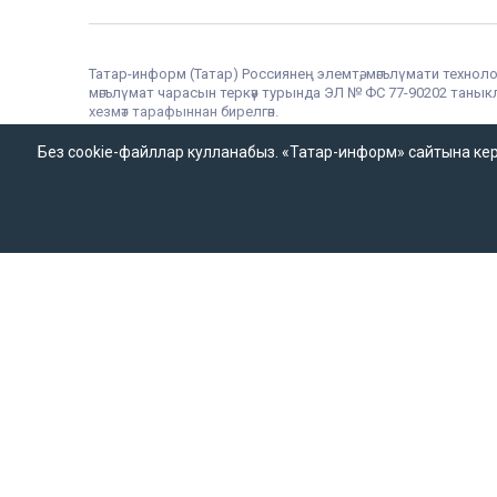
Татар-информ (Татар) Россиянең элемтә, мәгълүмати техноло
мәгълүмат чарасын теркәү турында ЭЛ № ФС 77-90202 таныклы
хезмәт тарафыннан бирелгән.
«Татар-информ» Россиянең элемтә, мәгълүмати технологияләр
теркәлгән. Гамәлдәге таныклык номеры – № ФС 77 – 67031. 
Без cookie-файллар кулланабыз. «Татар-информ» сайтына кергән
массакүләм мәгълүмат чарасы таратканда аңа гиперсылтама
Татар-информ (Татар) сетевое издание, зарегистрированн
Запись о регистрации СМИ ЭЛ № ФС 77 - 90202 07.10.2025
«Татар-информ» зарегистрировано как информационное аг
(Роскомнадзор). Номер действующего свидетельства ИА № Ф
материалов информационного агентства «Татар-информ» д
© 2026 «ТАТМЕДИА» акционерлык җәмгыяте
«Татар-информ» МА