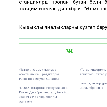
станцияләрдә пропан, бутан белән
тәкъдим ителәчәк, дип хәбәр итә “Әлмәт
Кызыклы яңалыкларны күзәтеп бар
«Татар-информ» мәгълүмат
«Татар-информ» м
агентлыгы баш редакторы
агентлыгы татар 
Ринат Вагыйз улы Билалов
Баш редактор ур
420066, Татарстан Республикасы,
Зилә Мөбәрәкшина
Казан, Декабристлар ур., 2нче йорт.
«ТАТМЕДИА» акционерлык
җәмгыяте