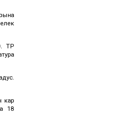
арына
челек
0. ТР
атура
адус.
н кар
да 18