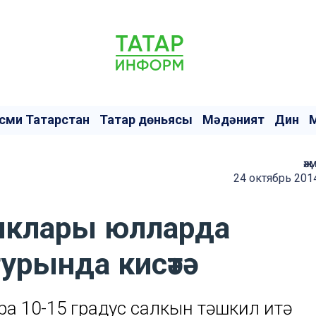
сми Татарстан
Татар дөньясы
Мәдәният
Дин
җә
24 октябрь 201
тиклары юлларда
рында кисәтә
ра 10-15 градус салкын тәшкил итә