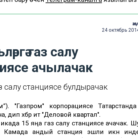
җә
24 октябрь 201
ләргә газ салу
циясе ачылачак
з салу станциясе булдырачак
рм”). "Газпром" корпорациясе Татарстанд
 дип хәбәр итә "Деловой квартал".
икада 15 яңа газ салу станциясе ачачак. 
ән Камада андый станция эшли икән инд