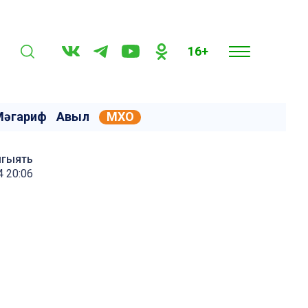
16+
Мәгариф
Авыл
МХО
мгыять
4 20:06