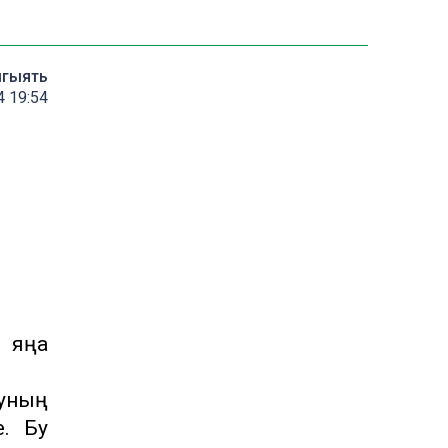
мгыять
4 19:54
а яңа
Шуның
е. Бу