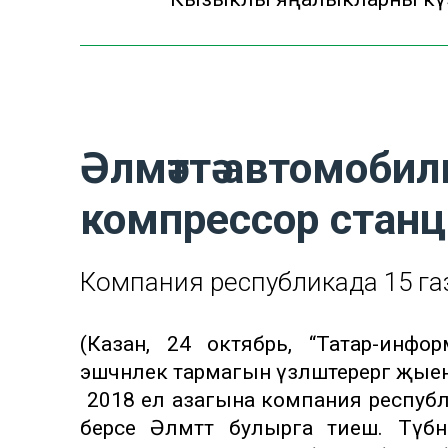
Әлмәттә автомобиль
компрессор стан
Компания республикада 15 га
(Казан, 24 октябрь, “Татар-инфо
эшчәнлек тармагын үзләштерергә җыена,
2018 ел азагына компания республ
берсе Әлмәттә булырга тиеш. Түб