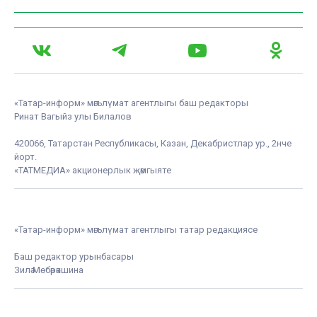
«Татар-информ» мәгълүмат агентлыгы баш редакторы
Ринат Вагыйз улы Билалов
420066, Татарстан Республикасы, Казан, Декабристлар ур., 2нче
йорт.
«ТАТМЕДИА» акционерлык җәмгыяте
«Татар-информ» мәгълүмат агентлыгы татар редакциясе
Баш редактор урынбасары
Зилә Мөбәрәкшина