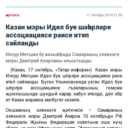
җәмгыять
17 октябрь 2014 21:08
Казан мэры Идел буе шәһәрләре
ассоциациясе рәисе итеп
сайланды
Илсур Метшин бу вазыйфада Самараның элеккеге
мэры Дмитрий Азаровны алыштырды
(Казан, 17 октябрь, «Татар-информ»). Казан мэры
Илсур Метшин Идел буе шәһәрләре ассоциациясе рәисе
итеп сайланды. Бүген Ульяновскида узган Идел буе
шәһәрләре ассоциациясе әгъзаларының гомуми
җыелышында шундый карар кабул ителде, дип хәбәр
итә Казан мэриясе матбугат хезмәте.
Оешманың элеккеге җитәкчесе – Самараның
элеккеге мэры Дмитрий Азаров 10 октябрьдән РФ
Федераль Җыены Федерация советына эшкә күчү