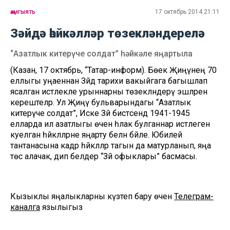
җәмгыять
17 октябрь 2014 21:11
Зәйдә һәйкәлләр төзекләндерелә
“Азатлык китерүче солдат” һәйкәле яңартыла
(Казан, 17 октябрь, “Татар-информ). Бөек Җиңүнең 70
еллыгы уңаеннан Зәйдә тарихи вакыйгага багышлап
ясалган истәлекле урыннарны төзекләндерү эшләренә
керештеләр. Ул Җиңү бульварындагы “Азатлык
китерүче солдат”, Иске Зәй бистәсендә 1941-1945
елларда ил азатлыгы өчен һәлак булганнар истәлегенә
куелган һәйкәлләрне яңарту белән бәйле. Юбилей
тантанасына кадәр һәйкәлләр тагын да матурланып, яңа
төс алачак, дип белдерә “Зәй офыклары” басмасы.
Кызыклы яңалыкларны күзәтеп бару өчен
Телеграм-
каналга
язылыгыз