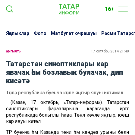
16+
Яңалыклар
Фото
Матбугат очрашуы
Рәсми Татарс
җәмгыять
17 октябрь 2014 21:40
Татарстан синоптиклары кар
явачак һәм бозлавык булачак, дип
кисәтә
Төнлә республика буенча көчле яңгыр явуы ихтимал
(Казан, 17 октябрь, «Татар-информ»). Татарстан
синоптиклары фаразларына караганда, иртәгә
республикада болытлы һава. Төнлә көчле яңгыр, юеш
кар явуы көтелә.
ТР буенча һәм Казанда төнлә һәм көндез урыны белән