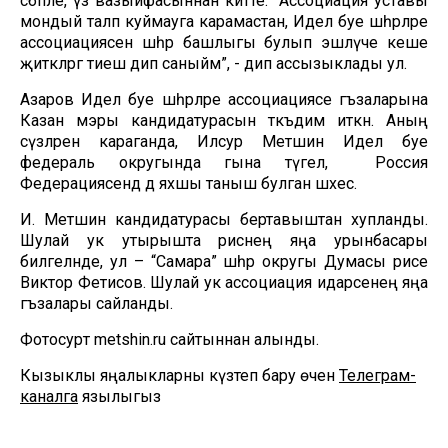
сәбәпле, үз вазыйфасыннан китте. “Ассоциация уставы
мондый таләп куймауга карамастан, Идел буе шәһәрләре
ассоциациясен шәһәр башлыгы булып эшләүче кеше
җитәкләргә тиеш дип саныйм”, - дип ассызыклады ул.
Азаров Идел буе шәһәрләре ассоциациясе әгъзаларына
Казан мэры кандидатурасын тәкъдим иткән. Аның
сүзләренә караганда, Илсур Метшин Идел буе
федераль округында гына түгел, ә Россия
Федерациясендә дә яхшы таныш булган шәхес.
И. Метшин кандидатурасы бертавыштан хупланды.
Шулай ук утырышта рәиснең яңа урынбасары
билгеләнде, ул – “Самара” шәһәр округы Думасы рәисе
Виктор Фетисов. Шулай ук ассоциация идарәсенең яңа
әгъзалары сайланды.
Фотосурәт metshin.ru сайтыннан алынды.
Кызыклы яңалыкларны күзәтеп бару өчен
Телеграм-
каналга
язылыгыз