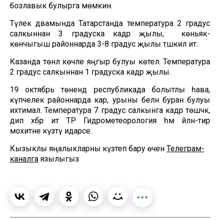
бозлавык булырга мөмкин.
Тәүлек дәвамында Татарстанда температура 2 градус
салкыннан 3 градуска кадәр җылы, ә көньяк-
көнчыгыш районнарда 3-8 градус җылы тәшкил итә.
Казанда төнлә көчле яңгыр булуы көтелә. Температура
2 градус салкыннан 1 градуска кадәр җылы.
19 октябрь төнендә республикада болытлы һава,
күпчелек районнарда кар, урыны белән буран булуы
ихтимал. Температура 7 градус салкынга кадәр төшәчәк,
дип хәбәр итә ТР Гидрометеорология һәм әйләнә-тирә
мохитне күзәтү идарәсе.
Кызыклы яңалыкларны күзәтеп бару өчен
Телеграм-
каналга
язылыгыз