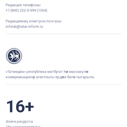
Редакция телефоны
+7 (843) 222-0-999 (1304)
Редакциянең электрон почтасы
infotat@tatar-inform.ru
«Татмедиа» республика матбугат һәм массакүләм
коммуникацияләр агентлыгы ярдәме белән чыгарыла.
16+
Әлеге ресурста
16+ категорияләренә