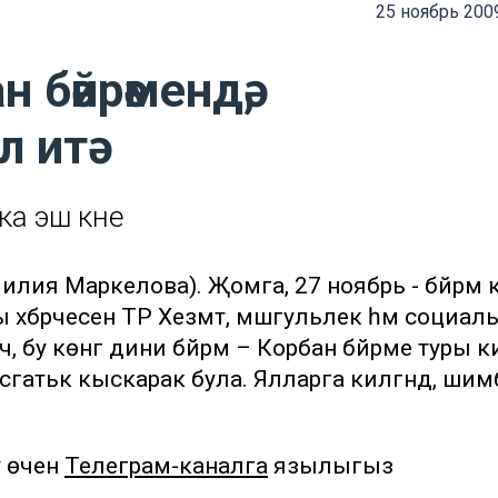
25 ноябрь 200
 бәйрәмендә,
 итә
а эш көне
Лилия Маркелова). Җомга, 27 ноябрь - бәйрәм 
әбәрчесенә ТР Хезмәт, мәшгульлек һәм социал
 бу көнгә дини бәйрәм – Корбан бәйрәме туры ки
сәгатькә кыскарак була. Ялларга килгәндә, шимб
у өчен
Телеграм-каналга
язылыгыз