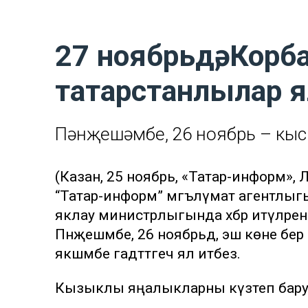
27 ноябрьдә, Корбан
татарстанлылар ял
Пәнҗешәмбе, 26 ноябрь – кыск
(Казан, 25 ноябрь, «Татар-информ», 
“Татар-информ” мәгълүмат агентлыгы х
яклау министрлыгында хәбәр итүләренчә,
Пәнҗешәмбе, 26 ноябрьдә, эш көне бер 
якшәмбе гадәттәгечә ял итәбез.
Кызыклы яңалыкларны күзәтеп бар