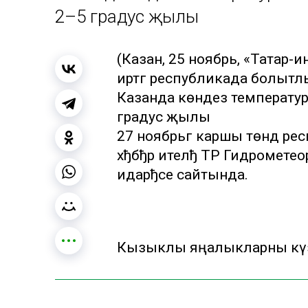
2–5 градус җылы
(Казан, 25 ноябрь, «Татар
иртәгә республикада болытлы
Казанда көндез температура
градус җылы
27 ноябрьгә каршы төндә ре
хђбђр ителђ ТР Гидромете
идарђсе сайтында.
Кызыклы яңалыкларны күзә