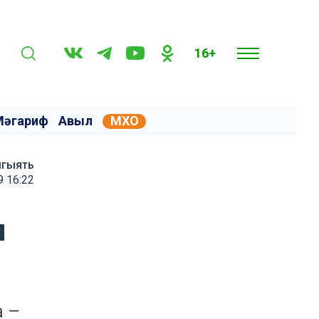
16+
Мәгариф
Авыл
МХО
мгыять
9 16:22
п
а –