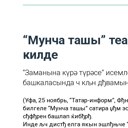
“Мунча ташы” те
килде
“Заманына күрә түрәсе” исем
башкаласында өч кљн дђвамын
(Уфа, 25 ноябрь, “Татар-информ”, Ф
билгеле “Мунча ташы” сатира џђм э
сђфђрен башлап ќибђрђ.
Инде љч дистђ елга якын эшлђњче 