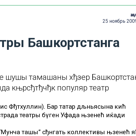
җә
25 ноябрь 200
атры Башкортстанга
ле шушы тамашаны хђзер Башкортста
да књрсђтђчђк популяр театр
ђнис Фђтхуллин). Бар татар дљньясына кић
страда театры бүген Уфада њзенећ иќади
“Мунча ташы” сђнгать коллективы њзенећ я