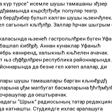
 күрә түрәсе” исемле шушы тамашаны хђзер
дђвамында књрсђтђчђк популяр театр.
а бердђнбер булып калган шушы њзенчђлек
ел сагынып кљтђлђр. Заллар һәрчак шыгрым 
каласында њзенећ гастрольлђрен бүген Уф
 башлап ќибђрђ. Аннан кунаклар Уфаныћ
ябрь көннәрендә, халыкныћ књћелен ачачак.
ктә њз сђфђрлђрен республика районнарында
айоннарында да безне гел көтеп алалар, ди
талары шушы тамашалары барган кљннђрдђ
ларына џђм матбугат басмаларына ђћгђмђл
 очрашулар да оештырачак.
Уфадагы “Шәрык” радиосының татар редакцияс
а катнашты. Студиядәге ихлас аралашуга