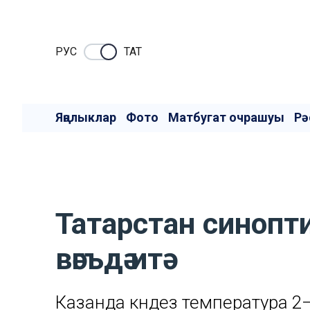
РУC
ТАТ
Яңалыклар
Фото
Матбугат очрашуы
Рә
Татарстан синопт
вәгъдә итә
Казанда көндез температура 2