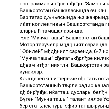
программасын ђзерлђгђн. “Заманына
Башкортстан башкаласында өч кљн 
Бар татар дљньясында њз жанрынд
иќат коллективын Башкортстанда г
аларныћ тамашаларында.
Ђле “Мунча ташы” Башкортстан баш
Мотор төзүчеләр мђдђният сараенда
“Юбилей” мђдђният сараенда, 6-7 но
“Мунча ташы” сђнгатькђрлђре киләчә
дђвам итђргә ниятли. Башкортстан р
кунаклар.
Кљлдереп ял иттерњче сђнгать ос
Башкортстанныћ тљрле радио канал
дђ бирђчђк, иќатташ дуслары белђн
Бүген “Мунча ташы” талант ияләре 
бер сәгатьлек туры эфир тапшыруынд