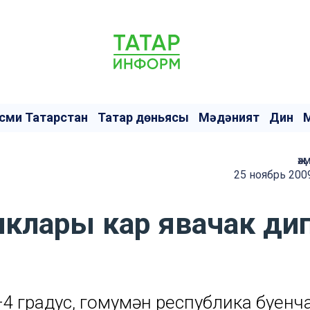
сми Татарстан
Татар дөньясы
Мәдәният
Дин
җә
25 ноябрь 200
иклары кар явачак ди
–4 градус, гомумән республика буенч