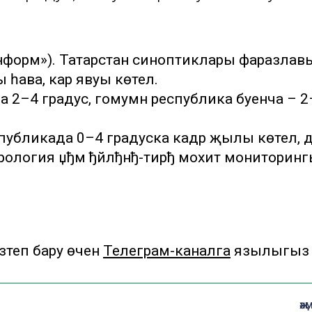
-информ»). Татарстан синоптиклары фаразлав
 һава, кар явуы көтелә.
 2–4 градус, гомумән республика буенча – 2
спубликада 0–4 градуска кадәр җылы көтелә, 
орология џђм ђйлђнђ-тирђ мохит мониторин
теп бару өчен
Телеграм-каналга
язылыгыз
җә