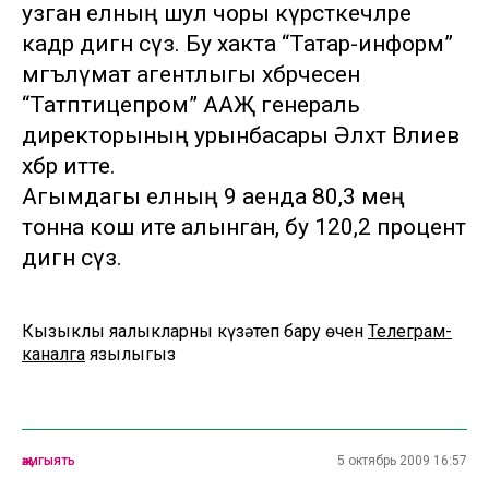
узган елның шул чоры күрсәткечләре
кадәр дигән сүз. Бу хакта “Татар-информ”
мәгълүмат агентлыгы хәбәрчесенә
“Татптицепром” ААҖ генераль
директорының урынбасары Әлхәт Вәлиев
хәбәр итте.
Агымдагы елның 9 аенда 80,3 мең
тонна кош ите алынган, бу 120,2 процент
дигән сүз.
Кызыклы яңалыкларны күзәтеп бару өчен
Телеграм-
каналга
язылыгыз
җәмгыять
5 октябрь 2009 16:57