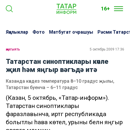
16+
Яңалыклар
Фото
Матбугат очрашуы
Рәсми Татарс
җәмгыять
5 октябрь 2009 17:36
Татарстан синоптиклары көчле
җил һәм яңгыр вәгъдә итә
Казанда көндез температура 8–10 градус җылы,
Татарстан буенча – 6–11 градус
(Казан, 5 октябрь, «Татар-информ»).
Татарстан синоптиклары
фаразлавынча, иртәгә республикада
болытлы һава көтелә, урыны белән яңгыр