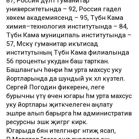
87, Россия дәүләт гуманитар
университетында – 92, Россия гадел
хөкем академиясендә – 95, Түбән Кама
химия–технология институтында – 84,
Түбән Кама муниципаль институтында –
57, Мәскәү гуманитар икътисад
институтының Түбән Кама филиалында
56 проценты укудан баш тарткан.
Башлангыч һөнәри һәм урта махсус уку
йортларында да шундый ук хәл күзәтелә.
Сергей Погодин фикеренчә, әлеге
бурычны үтәү өчен югары һәм урта махсус
уку йортлары җитәкчелегенә аңлату
эшләре алып барырга һәм административ
ресурсны эшкә җигәргә кирәк.
Югарыда бәян ителгәннәргә нәтиҗә ясап,