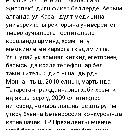
Р.Моратов “әлеге эштә вузларга эш
җитәрлек”, дигән фикер белдерде. Аерым
алганда, ул Казан дәүләт медицина
университеты ректорына университет
тәмамлаучыларга госпитальләр
каршында армиядә хезмәт итү
мөмкинлеген карарга тәкъдим итте.
Ул шулай ук армиягә киткәндә егетләрнең
барысы да кәрәзле телефоннар белән
тәэмин ителәчәк, дип ышандырды.
Моннан тыш, 2010 елның мартында
Татарстан гражданнарны хәрби хезмәткә
иң яхшы әзерләү, 2009 ел нәтиҗәләре
нигезендә чакырылышны оештыру һәм
үткәрү буенча Бөтенроссия конкурсында
катнашачак. ТР Президенты өченче