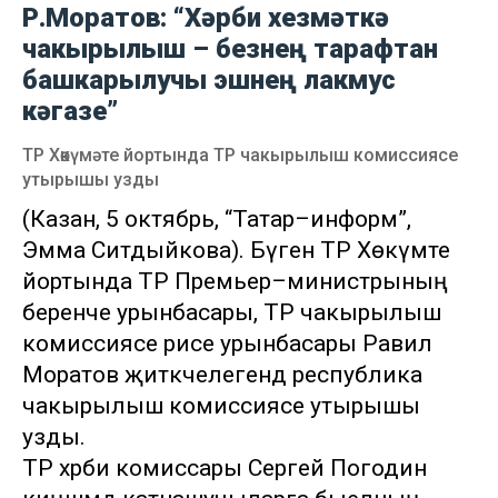
Р.Моратов: “Хәрби хезмәткә
чакырылыш – безнең тарафтан
башкарылучы эшнең лакмус
кәгазе”
ТР Хөкүмәте йортында ТР чакырылыш комиссиясе
утырышы узды
(Казан, 5 октябрь, “Татар–информ”,
Эмма Ситдыйкова). Бүген ТР Хөкүмәте
йортында ТР Премьер–министрының
беренче урынбасары, ТР чакырылыш
комиссиясе рәисе урынбасары Равил
Моратов җитәкчелегендә республика
чакырылыш комиссиясе утырышы
узды.
ТР хәрби комиссары Сергей Погодин