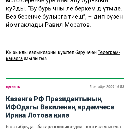
мәртәбә беренче урынны алу бурычын
куйды. “Бу бурычны әле беркем дә үтәмәде.
Без беренче булырга тиеш”, – дип сүзен
йомгаклады Равил Моратов.
Кызыклы яңалыкларны күзәтеп бару өчен
Телеграм-
каналга
язылыгыз
җәмгыять
5 октябрь 2009 16:53
Казанга РФ Президентының
ИФОдагы Вәкиленең ярдәмчесе
Ирина Лотова килә
6 октябрьдә Төбәкара клиника-диагностика үзәгенә