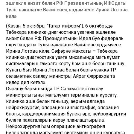
эшлекле визит белән РФ Президентының ИФОдагы
Тулы вәкаләтле Вәкиленең ярдәмчесе Ирина Лотова
килә
(Казан, 5 октябрь, “Татар-информ”). 6 октябрьдә
Төбәкара клиника-диагностика үзәгенә эшлекле
визит белән РФ Президентының Идел буе федераль
округындагы Тулы вәкаләтле Вәкиленең ярдәмчесе
Ирина Лотова килә. Сәфәрнең максаты – Төбәкара
клиника-диагностика үзәге мисалында мәгълүмат
системаларын гамәлгә кертү һәм эше белән танышу.
Кунагыбыз Ирина Лотова белән бергә үзәккә ТР
сәламәтлек саклау министры Айрат Фәррахов та
килер дип көтелә.
Очрашу барышында ТР Сәламәтлек саклау
министрлыгының мәгълүмат терминалын күрсәтү,
клиника эше белән танышу, аерым алганда
нейрохирургия, операцион ангиография, операция
блогы, кардиореанимация бүлекләре, нейрохирургия
бүлеге палаталарын карау планлаштырыла.
Нейрохирургия һәм операцион ангиография
бүлекләрендә мәгълүмат системасы эшен күрсәтүгә