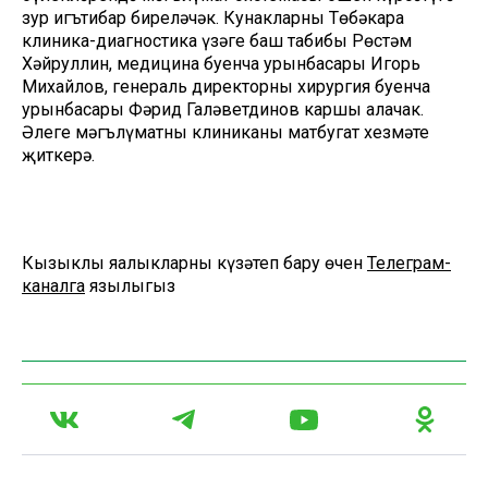
зур игътибар биреләчәк. Кунакларны Төбәкара
клиника-диагностика үзәге баш табибы Рөстәм
Хәйруллин, медицина буенча урынбасары Игорь
Михайлов, генераль директорның хирургия буенча
урынбасары Фәрид Галәветдинов каршы алачак.
Әлеге мәгълүматны клиниканың матбугат хезмәте
җиткерә.
Кызыклы яңалыкларны күзәтеп бару өчен
Телеграм-
каналга
язылыгыз