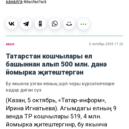
каналга
язылыгыз
авыл
5 октябрь 2009 17:26
Татарстан кошчылары ел
башыннан алып 500 млн. данә
йомырка җитештергән
Бу якынча узган елның шул чоры күрсәткечләре
кадәр дигән сүз
(Казан, 5 октябрь, «Татар-информ»,
Ирина Игнатьева). Агымдагы елның 9
аенда ТР кошчылары 519, 4 млн.
йомырка җитештергәннәр, бу якынча