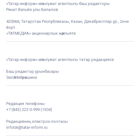
«Татар-информ» мәгълүмат агентлыгы баш редакторы
Ринат Вагыйз улы Билалов
420066, Татарстан Республикасы, Казан, Декабристлар ур., 2нче
йорт.
«ТАТМЕДИА» акционерлык җәмгыяте
«Татар-информ» мәгълүмат агентлыгы татар редакциясе
Баш редактор урынбасары
Зилә Мөбәрәкшина
Редакция телефоны
+7 (843) 222-0-999 (1304)
Редакциянең электрон почтасы
infotat@tatar-inform.ru