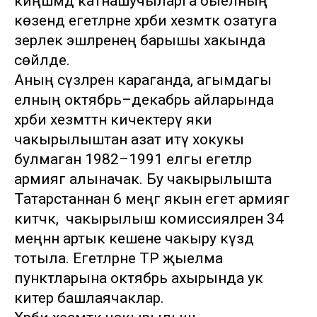
киңәшмәдә катнашучыларга быелның
көзендә егетләрне хәрби хезмәткә озатуга
әзерлек эшләренең барышы хакында
сөйләде.
Аның сүзләренә караганда, агымдагы
елның октябрь–декабрь айларында
хәрби хезмәттән кичектерү яки
чакырылыштан азат итү хокукы
булмаган 1982–1991 елгы егетләр
армиягә алыначак. Бу чакырылышта
Татарстаннан 6 меңгә якын егет армиягә
китәчәк, ә чакырылыш комиссияләренә 34
меңнән артык кешене чакыру күздә
тотыла. Егетләрне ТР җыелма
пунктларына октябрь ахырында ук
китерә башлаячаклар.