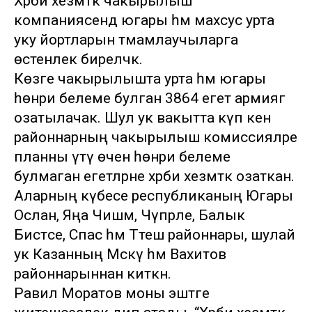
Хәрби хезмәткә чакырылыш
компаниясендә югары һәм махсус урта
уку йортларын тәмамлаучыларга
өстенлек биреләчәк.
Көзге чакырылышта урта һәм югары
һөнәри белеме булган 3864 егет армиягә
озатылачак. Шул ук вакытта күп кенә
районнарның чакырылыш комиссияләре
планны үтәү өчен һөнәри белеме
булмаган егетләрне хәрби хезмәткә озаткан.
Аларның күбесе республиканың Югары
Ослан, Яңа Чишмә, Чүпрәле, Балык
Бистәсе, Спас һәм Тәтеш районнары, шулай
ук Казанның Мәскәү һәм Вахитов
районнарыннан киткән.
Равил Моратов моны эштәге