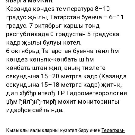
яварга мөмкин.
Казанда көндез температура 8–10
градус җылы, Татарстан буенча – 6–11
градус. 7 октябрьгә каршы төндә
республикада 0 градустан 5 градуска
кадәр җылы булуы көтелә.
6 октябрьдә Татарстан буенча төнлә һәм
көндез көньяк-көнбатыш һәм
көнбатыштан җил, аның тизлеге
секундына 15–20 метрга кадәр (Казанда
секундына 15–18 метрга кадәр) җитәчәк,
дип хђбђр ителђ ТР Гидрометеорология
џђм ђйлђнђ-тирђ мохит мониторингы
идарђсе сайтында.
Кызыклы яңалыкларны күзәтеп бару өчен
Телеграм-