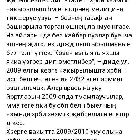
җитешсезлек дип атады. “Хәрби хезмәткә
чакырылыш һәм егетләрнең медицина
тикшерүе узуы – безнең тарафтан
башкарыла торган эшнең лакмус кәгазе.
Яз айларында без кайбер вузлар буенча
эшнең җитәрлек дәрәҗәдә оештырылмавын
билгеләп үттек. Көзен вәзгыять яхшы
якка үзгәрер дип өметләнәбез”, – диде ул.
2009 елгы көзге чакырылышта хәрби–
исәп белгечлегенә ия 2432 егет армиягә
озатылачак. Алар арасына уку
йортларын 2009 елда тәмамлаучылар,
әмма теге яки бу сәбәп белән быелның
язында хәрби хезмәткә җибәрелмәгән егетләр
дә керә.
Хәзерге вакытта 2009/2010 уку елына