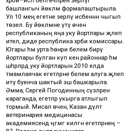
хәрби–исәп белгечләрен әзерләүгә
башлангыч йөкләмә формалаштырыла.
Ул 10 мең егетне әзерләү исәбеннән чыгып
төзелә. Бу йөкләмәне үтәү өчен
республиканың яңа уку йортлары җәлеп
ителә, диде республика хәрби комиссары.
Югары һәм урта һөнәри белем бирү
йортлары булган күп кенә районнар һәм
шәһәрләрдә уку йортларын 2010 елда
тәмамлаячак егетләрне белем алуга җәлеп
итү буенча шактый эш башкарыла.
Әмма, Сергей Погодинның сүзләренә
караганда, егетләр укырга атлыгып
тормый. Мисал өчен, Казан дәүләт
ветеринария медицинасы
академиясендә әңгәмәгә килгән егетләрнең –