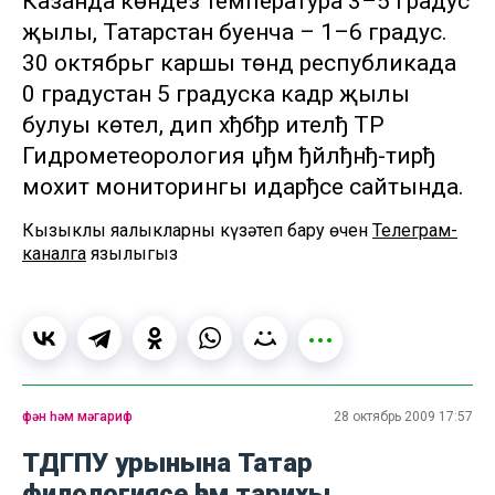
Казанда көндез температура 3–5 градус
җылы, Татарстан буенча – 1–6 градус.
30 октябрьгә каршы төндә республикада
0 градустан 5 градуска кадәр җылы
булуы көтелә, дип хђбђр ителђ ТР
Гидрометеорология џђм ђйлђнђ-тирђ
мохит мониторингы идарђсе сайтында.
Кызыклы яңалыкларны күзәтеп бару өчен
Телеграм-
каналга
язылыгыз
фән һәм мәгариф
28 октябрь 2009 17:57
ТДГПУ урынына Татар
филологиясе һәм тарихы