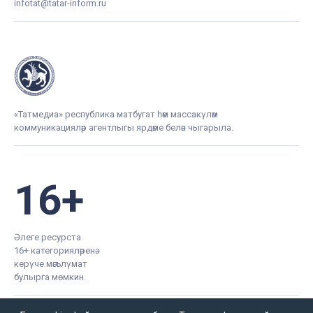
infotat@tatar-inform.ru
«Татмедиа» республика матбугат һәм массакүләм
коммуникацияләр агентлыгы ярдәме белән чыгарыла.
16+
Әлеге ресурста
16+ категорияләренә
керүче мәгълүмат
булырга мөмкин.