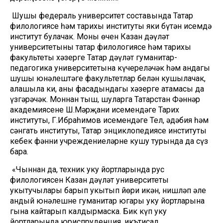
Шушы федераль университет составында Татар
филологиясе һәм тарихы институты яки бүтән исемдә
институт булачак. Моның өчен Казан дәүләт
университетының татар филологиясе һәм тарихы
факультеты хәзерге Татар дәүләт гуманитар-
педагогика университетына күчереләчәк һәм андагы
шушы юнәлештәге факультетлар белән кушылачак,
аңлашыла ки, аның фасадындагы хәзерге атамасы да
үзгәрәчәк. Моннан тыш, шуларга Татарстан Фәннәр
академиясенең Ш.Мәрҗани исемендәге Тарих
институты, Г.Ибраһимов исемендәге Тел, әдәбия һәм
сәнгать институты, Татар энциклопедиясе институты
кебек фәнни учреждениеләрне кушу турында да сүз
бара.
«Чыннан да, техник уку йортларында рус
филологиясен Казан дәүләт университеты
укытучылары барып укытып йөри икән, нишләп әле
андый юнәлешне гуманитар югары уку йортларына
гына кайтарып калдырмаска. Бик күп уку
йортларында юриспруденция, икътисад