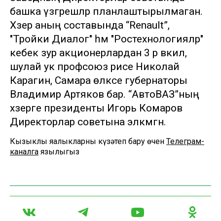
башка үзгәрешләр планлаштырылмаган.
Хәзер аның составында “Renault”,
"Тройки Диалог" һәм "Ростехнологияләр"
кебек зур акционерлардан 3 әр вәкил,
шулай ук профсоюз рәисе Николай
Карагин, Самара өлкәсе губернаторы
Владимир Артяков бар. “АвтоВАЗ”ның
хәзерге президенты Игорь Комаров
Директорлар советына эләкмәгән.
Кызыклы яңалыкларны күзәтеп бару өчен
Телеграм-
каналга
язылыгыз