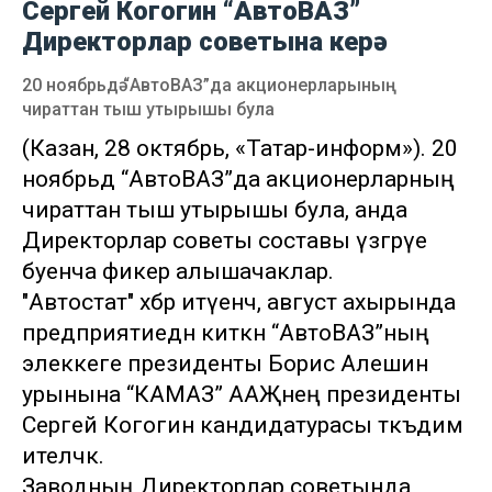
Сергей Когогин “АвтоВАЗ”
Директорлар советына керә
20 ноябрьдә “АвтоВАЗ”да акционерларының
чираттан тыш утырышы була
(Казан, 28 октябрь, «Татар-информ»). 20
ноябрьдә “АвтоВАЗ”да акционерларның
чираттан тыш утырышы була, анда
Директорлар советы составы үзгәрүе
буенча фикер алышачаклар.
"Автостат" хәбәр итүенчә, август ахырында
предприятиедән киткән “АвтоВАЗ”ның
элеккеге президенты Борис Алешин
урынына “КАМАЗ” ААҖнең президенты
Сергей Когогин кандидатурасы тәкъдим
ителәчәк.
Заводның Директорлар советында