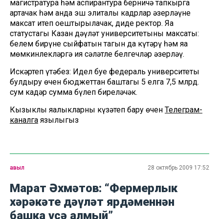
магистратура һәм аспирантура берничә тапкырга
артачак һәм анда эш элиталы кадрлар әзерләүне
максат итеп оештырылачак, диде ректор. Яңа
статустагы Казан дәүләт университетының максаты:
белем бирүнең сыйфатын тагын да күтәрү һәм яңа
мөмкинлекләргә ия сәләтле белгечләр әзерләү.
Искәртеп үтәбез: Идел буе федераль университеты
булдыру өчен бюджеттан баштагы 5 елга 7,5 млрд.
сум кадәр сумма бүлеп биреләчәк.
Кызыклы яңалыкларны күзәтеп бару өчен
Телеграм-
каналга
язылыгыз
авыл
28 октябрь 2009 17:52
Марат Әхмәтов: “Фермерлык
хәрәкәте дәүләт ярдәменнән
башка үсә алмый”