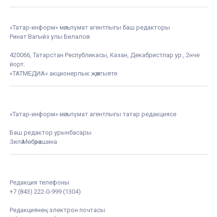
«Татар-информ» мәгълүмат агентлыгы баш редакторы
Ринат Вагыйз улы Билалов
420066, Татарстан Республикасы, Казан, Декабристлар ур., 2нче
йорт.
«ТАТМЕДИА» акционерлык җәмгыяте
«Татар-информ» мәгълүмат агентлыгы татар редакциясе
Баш редактор урынбасары
Зилә Мөбәрәкшина
Редакция телефоны
+7 (843) 222-0-999 (1304)
Редакциянең электрон почтасы