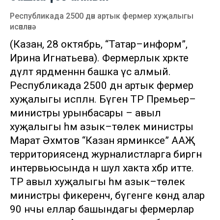
Республикада 2500 дән артык фермер хуҗалыгы
исәпләнә
(Казан, 28 октябрь, “Татар–информ”,
Ирина Игнатьева). Фермерлык хәрәкәте
дәүләт ярдәменнән башка үсә алмый.
Республикада 2500 дән артык фермер
хуҗалыгы исәпләнә. Бүген ТР Премьер–
министры урынбасары – авыл
хуҗалыгы һәм азык–төлек министры
Марат Әхмәтов “Казан ярминкәсе” ААҖ
территориясендә журналистларга биргән
интервьюсында әнә шул хакта хәбәр итте.
ТР авыл хуҗалыгы һәм азык–төлек
министры фикеренчә, бүгенге көндә алар
90 нчы еллар башындагы фермерлар