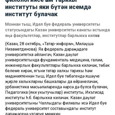
институты яки бүтән исемдә
институт булачак
Моннан тыш, Идел буе федераль университеты
статусындагы Казан университеты канаты астында
яңа факультетлар, институтлар барлыкка киләчәк
(Казан, 28 октябрь, «Татар-информ», Миләүшә
Низаметдинова). Яңа федераль дәрәҗәдәге
университетка әйләнгәч, Казан дәүләт
университетында фундаменталь медицина, галәм,
инженерлык факультетлары барлыкка киләчәк, төбәк
белеме киңрәк, ягъни татар халкы тарихы һәм
мәдәниятеннән тыш, Идел буе төбәгендә яшәүче
җирле халыкларның башкалары да өйрәнеләчәк,
урбанистика мәсьәләләрендә нәрсә дә булса булачак,
Педагогика (яки укытучылар) институты, Икътисад
институты һ.б. барлыкка киләчәк. Казан дәүләт
университетының Чаллыдагы филиалы исә Идел буе
федераль университет составындагы институт
дәрәҗәсенә үзгәрүе мөмкин.