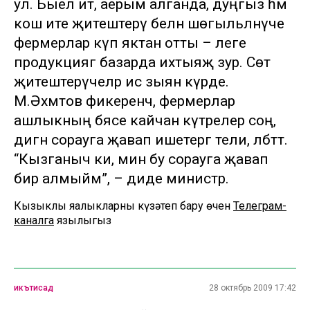
ул. Быел ит, аерым алганда, дуңгыз һәм
кош ите җитештерү белән шөгыльләнүче
фермерлар күп яктан отты – әлеге
продукциягә базарда ихтыяҗ зур. Сөт
җитештерүчеләр исә зыян күрде.
М.Әхмәтов фикеренчә, фермерлар
ашлыкның бәясе кайчан күтәрелер соң,
дигән сорауга җавап ишетергә тели, әлбәттә.
“Кызганыч ки, мин бу сорауга җавап
бирә алмыйм”, – диде министр.
Кызыклы яңалыкларны күзәтеп бару өчен
Телеграм-
каналга
язылыгыз
икътисад
28 октябрь 2009 17:42