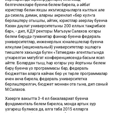
белгечлекләре буенча белем бирелә, ә әйбәт
юристлар белән яхшы икътисадчыларга кытлык әле
дә сизелә, димәк, аларны әкренләп «бер кул»га
берләштерү отышлы, әйтик, юристлар әзерләү буенча
Казан дәүләт университетының 200 еллык тәҗрибәсе
бар», - дип, КДУ ректоры Мәгъзүм Сәлахов югары
белем бирүдә гуманитар фәннәр буенча федераль
университетлар, инженерлык юнәлешлеләр буенча
илкүләм (национальный) университетлар эшләргә
тиешлеге хакында бүген «Татмедиа» агентлыгында
үткәрелгән матубгат конференциясендә басым ясап
әйтте. Болардан тыш, һәр югары уку йортының белем
бирү буенча үз программасы бар, федераль
бюджеттан аларга кайчак бер үк төрле программалар
өчен акча бирелә, федераль университетка
берләштерелгәч, бюджет моннан ота гына, дип саный
М.Сәлахов.
Хәзерге вакытта 3-4 ел бакалавриат буенча
фундаменталь белем бирелсә, монда артык зур
үзгәреш булмаса да, алга таба 2015 елларга