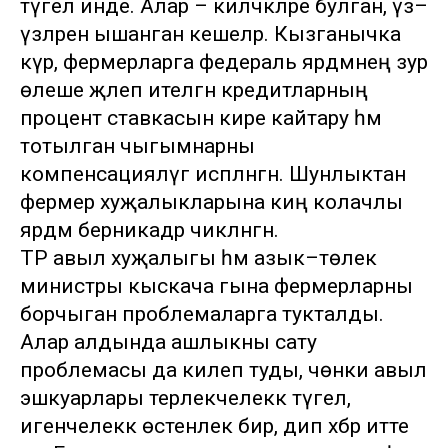
түгел инде. Алар – киләчәкләре булган, үз–
үзләренә ышанган кешеләр. Кызганычка
күрә, фермерларга федераль ярдәмнең зур
өлеше җәлеп ителгән кредитларның
процент ставкасын кире кайтару һәм
тотылган чыгымнарны
компенсацияләүгә исәпләнгән. Шунлыктан
фермер хуҗалыкларына киң колачлы
ярдәм берникадәр чикләнгән.
ТР авыл хуҗалыгы һәм азык–төлек
министры кыскача гына фермерларны
борчыган проблемаларга тукталды.
Алар алдында ашлыкны сату
проблемасы да килеп туды, чөнки авыл
эшкуарлары терлекчелеккә түгел, ә
игенчелеккә өстенлек бирә, дип хәбәр итте