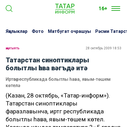
16+
Яңалыклар
Фото
Матбугат очрашуы
Рәсми Татарс
җәмгыять
28 октябрь 2009 18:53
Татарстан синоптиклары
болытлы һава вәгъдә итә
Иртәгә республикада болытлы һава, явым-төшем
көтелә
(Казан, 28 октябрь, «Татар-информ»).
Татарстан синоптиклары
фаразлавынча, иртәгә республикада
болытлы һава, явым-төшем көтелә.