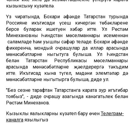
кызыксыну күзәтелә.
Үз чиратында, Бохари әфәнде Татарстан турында
Россиянең икътисади үсеш кичергән төбәкләренең
берсе буларак ишетүен хәбәр итте. Ул Рөстәм
Миңнехановны Һиндстан мөселманнары исеменнән
сәламләде һәм уңышлы сәфәр теләде. Бохари әфәнде
фикеренчә, мондый очрашулар да илләр арасында
мөнәсәбәтләрне ныгытуга булыша. Ул Һиндстан
белән Татарстан Республикасы мөселманнары
арасында мөнәсәбәтләрне җәелдерергә тәкъдим
итте. Икътисад кына түгел, мәдәни элемтәләр дә
мөнәсәбәтләрне ныгытырга булыша, диде ул.
"Без сезнең тарафтан Татарстанга карата зур игътибар
тоябыз", - диде очрашу азагында канәгатьлек белән
Рөстәм Миңнеханов.
Кызыклы яңалыкларны күзәтеп бару өчен
Телеграм-
каналга
язылыгыз