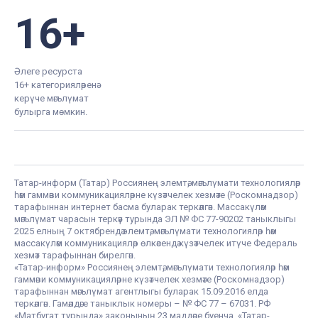
16+
Әлеге ресурста
16+ категорияләренә
керүче мәгълүмат
булырга мөмкин.
Татар-информ (Татар) Россиянең элемтә, мәгълүмати технологияләр
һәм гаммәви коммуникацияләрне күзәтчелек хезмәте (Роскомнадзор)
тарафыннан интернет басма буларак теркәлгән. Массакүләм
мәгълүмат чарасын теркәү турында ЭЛ № ФС 77-90202 таныклыгы
2025 елның 7 октябрендә элемтә, мәгълүмати технологияләр һәм
массакүләм коммуникацияләр өлкәсендә күзәтчелек итүче Федераль
хезмәт тарафыннан бирелгән.
«Татар-информ» Россиянең элемтә, мәгълүмати технологияләр һәм
гаммәви коммуникацияләрне күзәтчелек хезмәте (Роскомнадзор)
тарафыннан мәгълүмат агентлыгы буларак 15.09.2016 елда
теркәлгән. Гамәлдәге таныклык номеры – № ФС 77 – 67031. РФ
«Матбугат турында» законының 23 маддәсе буенча, «Татар-