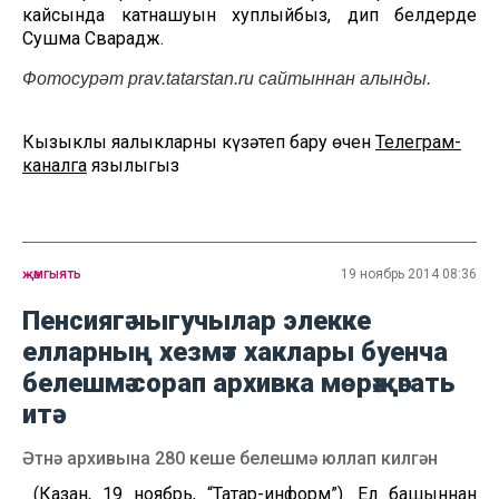
кайсында катнашуын хуплыйбыз, дип белдерде
Сушма Сварадж.
Фотосурәт prav.tatarstan.ru сайтыннан алынды.
Кызыклы яңалыкларны күзәтеп бару өчен
Телеграм-
каналга
язылыгыз
җәмгыять
19 ноябрь 2014 08:36
Пенсиягә чыгучылар элекке
елларның хезмәт хаклары буенча
белешмә сорап архивка мөрәҗәгать
итә
Әтнә архивына 280 кеше белешмә юллап килгән
(Казан, 19 ноябрь, “Татар-информ”). Ел башыннан