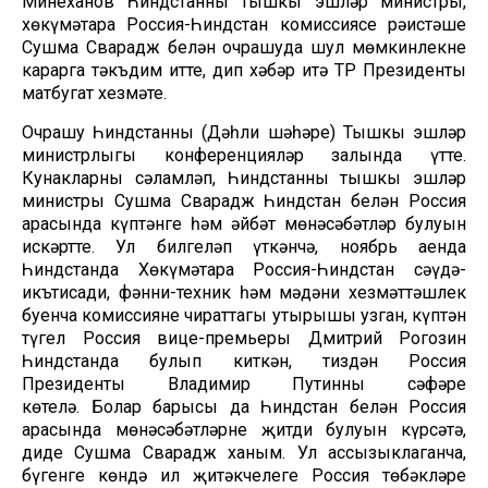
Миңнеханов Һиндстанның тышкы эшләр министры,
хөкүмәтара Россия-Һиндстан комиссиясе рәистәше
Сушма Сварадж белән очрашуда шул мөмкинлекне
карарга тәкъдим итте, дип хәбәр итә ТР Президенты
матбугат хезмәте.
Очрашу Һиндстанның (Дәһли шәһәре) Тышкы эшләр
министрлыгы конференцияләр залында үтте.
Кунакларны сәламләп, Һиндстанның тышкы эшләр
министры Сушма Сварадж Һиндстан белән Россия
арасында күптәнге һәм әйбәт мөнәсәбәтләр булуын
искәртте. Ул билгеләп үткәнчә, ноябрь аенда
Һиндстанда Хөкүмәтара Россия-Һиндстан сәүдә-
икътисади, фәнни-техник һәм мәдәни хезмәттәшлек
буенча комиссиянең чираттагы утырышы узган, күптән
түгел Россия вице-премьеры Дмитрий Рогозин
Һиндстанда булып киткән, тиздән Россия
Президенты Владимир Путинның сәфәре
көтелә. Болар барысы да Һиндстан белән Россия
арасында мөнәсәбәтләрнең җитди булуын күрсәтә,
диде Сушма Сварадж ханым. Ул ассызыклаганча,
бүгенге көндә ил җитәкчелеге Россия төбәкләре