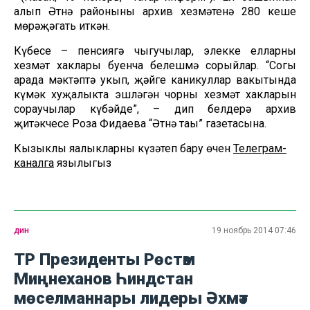
алып Әтнә районының архив хезмәтенә 280 кеше
мөрәҗәгать иткән.
Күбесе – пенсиягә чыгучылар, элекке елларның
хезмәт хаклары буенча белешмә сорыйлар. “Соңгы
арада мәктәптә укып, җәйге каникуллар вакытында
күмәк хуҗалыкта эшләгән чорның хезмәт хакларын
сораучылар күбәйде”, – дип белдерә архив
җитәкчесе Роза Фидаева “Әтнә таңы” газетасына.
Кызыклы яңалыкларны күзәтеп бару өчен
Телеграм-
каналга
язылыгыз
дин
19 ноябрь 2014 07:46
ТР Президенты Рөстәм
Миңнеханов Һиндстан
мөселманнары лидеры Әхмәт