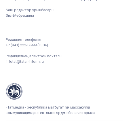
Баш редактор урынбасары
Зилә Мөбәрәкшина
Редакция телефоны
+7 (843) 222-0-999 (1304)
Редакциянең электрон почтасы
infotat@tatar-inform.ru
«Татмедиа» республика матбугат һәм массакүләм
коммуникацияләр агентлыгы ярдәме белән чыгарыла.