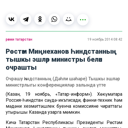
рәсми татарстан
19 ноябрь 2014 08:42
Рөстәм Миңнеханов Һиндстанның
тышкы эшләр министры белән
очрашты
Очрашу Һиндстанның (Дәһли шәһәре) Тышкы эшләр
министрлыгы конференцияләр залында үтте
(Казан, 19 ноябрь, «Татар-информ»). Хөкүмәтара
Россия-Һиндстан сәүдә-икътисади, фәнни-техник һәм
мәдәни хезмәттәшлек буенча комиссиянең чираттагы
утырышы Казанда узарга мөмкин.
Кичә Татарстан Республикасы Президенты Рөстәм