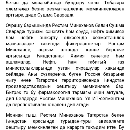
белән дә мөнәсәбәтләр булдыру яклы. Төбәкара
элемтәләр безнең хезмәттәшлекнең мөмкинлекләрен
арттыра, диде Сушма Сварадж.
Очрашу барышында Рөстәм Миңнеханов белән Сушма
Сварадж туризм, сәнәгать һәм сәүдә, нефть химиясе
һәм нефть эшкәртү өлкәсендә хезмәттәшлек
мәсьәләләре хакында фикерләштеләр. Рөстәм
Миңнеханов, аерым алганда, көннең беренче
яртысында Һиндстанның Химия сәнәгате һәм
ашламалар, Нефть һәм табигый газ
министрлыкларында узган очрашулар хакында
сөйләде. Аның сүзләренчә, бүген Россия базарына
чыгу өчен Татарстан территориясендә Һиндстан
производстволарын оештыру мөмкинлеге бар.
Бигрәк тә бу фармакология тармагы өчен актуаль,
дип белдерде Рөстәм Миңнеханов. Ул ИТ-сегментны
да перспективалы юнәлеш дип атады.
Моннан тыш, Рөстәм Миңнеханов Татарстан белән
Һиндстан арасында турыдан-туры авиаэлемтә
оештыру мөмкинлеген дә карарга тәкъдим итте. Бу