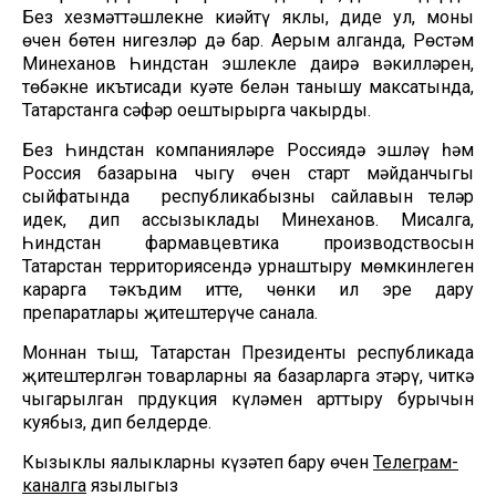
Без хезмәттәшлекне киңәйтү яклы, диде ул, моның
өчен бөтен нигезләр дә бар. Аерым алганда, Рөстәм
Миңнеханов Һиндстан эшлекле даирә вәкилләрен,
төбәкнең икътисади куәте белән танышу максатында,
Татарстанга сәфәр оештырырга чакырды.
Без Һиндстан компанияләре Россиядә эшләү һәм
Россия базарына чыгу өчен старт мәйданчыгы
сыйфатында республикабызны сайлавын теләр
идек, дип ассызыклады Миңнеханов. Мисалга,
Һиндстан фармавцевтика производствосын
Татарстан территориясендә урнаштыру мөмкинлеген
карарга тәкъдим итте, чөнки ил эре дару
препаратлары җитештерүче санала.
Моннан тыш, Татарстан Президенты республикада
җитештерлгән товарларны яңа базарларга этәрү, читкә
чыгарылган прдукция күләмен арттыру бурычын
куябыз, дип белдерде.
Кызыклы яңалыкларны күзәтеп бару өчен
Телеграм-
каналга
язылыгыз