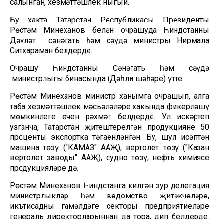
салынган, хезмәттәшлек ныгый.
Бу хакта Татарстан Республикасы Президенты
Рөстәм Миңнеханов белән очрашуда Һиндстанның
Дәүләт сәнәгать һәм сәүдә министры Нирмала
Ситхараман белдерде.
Очрашу Һиндстанның Сәнәгать һәм сәүдә
министрлыгы бинасында (Дәһли шәһәре) үтте.
Рөстәм Миңнеханов министр ханымга очрашып, алга
таба хезмәттәшлек мәсьәләләре хакында фикерләшү
мөмкинлеге өчен рәхмәт белдерде. Ул искәртеп
узганча, Татарстан җитештерелгән продукциянең 50
проценты экспортка тәгаенләнгән. Бу, шул исәптән
машина төзү ("КАМАЗ" ААҖ), вертолет төзү ("Казан
вертолет заводы" ААҖ), судно төзү, нефть химиясе
продукцияләре дә.
Рөстәм Миңнеханов Һиндстанга килгән зур делегация
министрлыклар һәм ведомство җитәкчеләре,
икътисадның гамәлдәге секторы предприятиеләре
генераль директорларыннан да тора, дип белдерде.