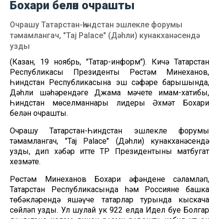
Бохари белән очрашты
Очрашу Татарстан-Һиндстан эшлекле форумы
тәмамлангач, "Taj Palace" (Дәһли) кунакханәсендә
узды
(Казан, 19 ноябрь, "Татар-информ"). Кичә Татарстан
Республикасы Президенты Рөстәм Миңнеханов,
Һиндстан Республикасына эш сәфәре барышында,
Дәһли шәһәрендәге Джама мәчете имам-хатибы,
Һиндстан мөселманнары лидеры Әхмәт Бохари
белән очрашты.
Очрашу Татарстан-Һиндстан эшлекле форумы
тәмамлангач, "Taj Palace" (Дәһли) кунакханәсендә
узды, дип хәбәр итте ТР Президентының матбугат
хезмәте.
Рөстәм Миңнеханов Бохари әфәндене сәламләп,
Татарстан Республикасында һәм Россиянең башка
төбәкләрендә яшәүче татарлар турында кыскача
сөйләп узды. Ул шулай ук 922 елда Идел буе Болгар