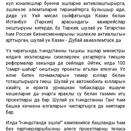
күп юнәлешләр буенча эшләрне активлаштырырга,
эшлекле элемтәләрне тирәнәйтергә булышыр иде,
диде ул. Уңай мисал сыйфатында Казан белән
Истанбул (Төркия) арасындагы авиарейслар
оештыруны китерде, бу Төркия, шулай ук Татарстан
һәм Россия бизнесменнарының эшлекле активлыгын
арттырган, шулай ук Казан - Дубай авиаэлемтәсе дә.
Үз чиратында, Һиндстанның тышкы эшләр министры
илдәге икътисадны сизелерлек үзгәртергә тиешле
реформалар хакында да сөйләде. Әйтик, илдә 100
"смарт-шәһәр" оештыру проекты игълан ителгән. Ул
илнең бөтен почмакларын тимер юллар белән
тоташтырырга тиеш. Шулай ук автомобиль юлларын
киңәйтү, иң еракта урнашкан төбәкләрдә яшәүче
кешеләрне дә эчәргә яраклы су белән тәэмин итү
проектлары да бар. Шулай ук Һиндстанның Ганг һәм
башка кечкенә елгаларын чистартырга да ниятләре
бар.
Илдә "Һиндстанда эшлә!" кампаниясе башланды һәм
без партнерларыбызның әлеге проектларның теләсә