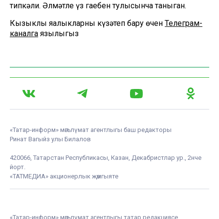
типкәли. Әлмәтле үз гаебен тулысынча таныган.
Кызыклы яңалыкларны күзәтеп бару өчен
Телеграм-
каналга
язылыгыз
«Татар-информ» мәгълүмат агентлыгы баш редакторы
Ринат Вагыйз улы Билалов
420066, Татарстан Республикасы, Казан, Декабристлар ур., 2нче
йорт.
«ТАТМЕДИА» акционерлык җәмгыяте
«Татар-информ» мәгълүмат агентлыгы татар редакциясе