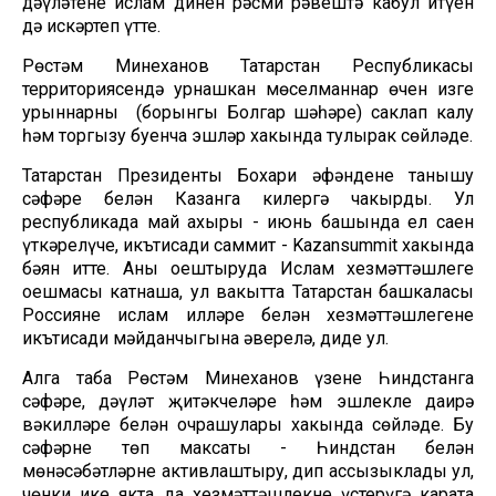
дәүләтенең ислам динен рәсми рәвештә кабул итүен
дә искәртеп үтте.
Рөстәм Миңнеханов Татарстан Республикасы
территориясендә урнашкан мөселманнар өчен изге
урыннарны (борынгы Болгар шәһәре) саклап калу
һәм торгызу буенча эшләр хакында тулырак сөйләде.
Татарстан Президенты Бохари әфәндене танышу
сәфәре белән Казанга килергә чакырды. Ул
республикада май ахыры - июнь башында ел саен
үткәрелүче, икътисади саммит - Kazansummit хакында
бәян итте. Аны оештыруда Ислам хезмәттәшлеге
оешмасы катнаша, ул вакытта Татарстан башкаласы
Россиянең ислам илләре белән хезмәттәшлегенең
икътисади мәйданчыгына әверелә, диде ул.
Алга таба Рөстәм Миңнеханов үзенең Һиндстанга
сәфәре, дәүләт җитәкчеләре һәм эшлекле даирә
вәкилләре белән очрашулары хакында сөйләде. Бу
сәфәрнең төп максаты - Һиндстан белән
мөнәсәбәтләрне активлаштыру, дип ассызыклады ул,
чөнки ике якта да хезмәттәшлекне үстерүгә карата