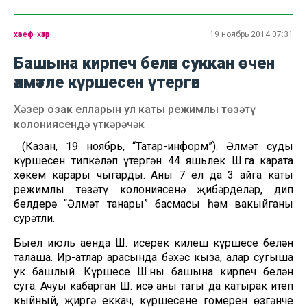
хәвеф-хәтәр
19 ноябрь 2014 07:31
Башына кирпеч белән суккан өчен
әлмәтле күршесен үтергән
Хәзер озак елларын ул каты режимлы төзәтү
колониясендә үткәрәчәк
(Казан, 19 ноябрь, “Татар-информ”). Әлмәт суды
күршесен типкәләп үтергән 44 яшьлек Ш.га карата
хөкем карары чыгарды. Аны 7 ел да 3 айга каты
режимлы төзәтү колониясенә җибәрделәр, дип
белдерә “Әлмәт таңнары” басмасы һәм вакыйганы
сурәтли.
Быел июль аенда Ш. исерек килеш күршесе белән
талаша. Ир-атлар арасында бәхәс кыза, алар сугыша
ук башлый. Күршесе Ш.ның башына кирпеч белән
суга. Ачуы кабарган Ш. исә аны тагы да катырак итеп
кыйный, җиргә еккач, күршесенең гомерен өзгәнче