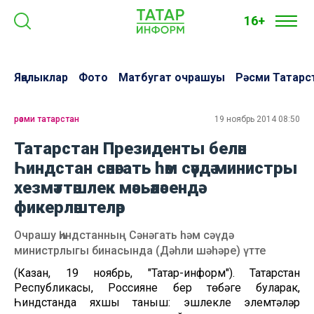
16+
Яңалыклар
Фото
Матбугат очрашуы
Рәсми Татарс
рәсми татарстан
19 ноябрь 2014 08:50
Татарстан Президенты белән
Һиндстан сәнәгать һәм сәүдә министры
хезмәттәшлек мәсьәләсендә
фикерләштеләр
Очрашу Һиндстанның Сәнәгать һәм сәүдә
министрлыгы бинасында (Дәһли шәһәре) үтте
(Казан, 19 ноябрь, "Татар-информ"). Татарстан
Республикасы, Россиянең бер төбәге буларак,
Һиндстанда яхшы таныш: эшлекле элемтәләр