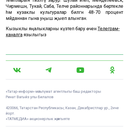
темпларын тизләтү зарур. Шулай итеп, Менделеевск,
Чирмешән, Тукай, Саба, Теләче районнарында бөртекле
һәм кузаклы культуралар биләгән 48-70 процент
мәйданнан гына уңыш җыеп алынган.
Кызыклы яңалыкларны күзәтеп бару өчен
Телеграм-
каналга
язылыгыз
«Татар-информ» мәгълүмат агентлыгы баш редакторы
Ринат Вагыйз улы Билалов
420066, Татарстан Республикасы, Казан, Декабристлар ур., 2нче
йорт.
«ТАТМЕДИА» акционерлык җәмгыяте