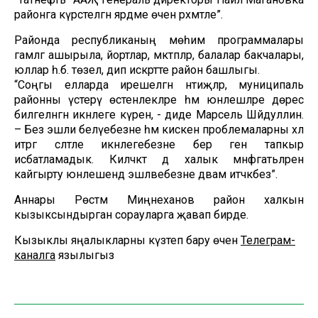
районга күрсәтелгән ярдәме өчен рәхмәтле”.
Районда республиканың мөһим программалары
гамәлгә ашырыла, йортлар, мәктәпләр, балалар бакчалары,
юллар һ.б. төзелә, дип искәртте район башлыгы.
“Соңгы елларда ирешелгән нәтиҗәләр, муниципаль
районны үстерү өстенлекләре һәм юнәлешләре дөрес
билгеләнгән икәнлеге күренә, - диде Марсель Шәйдуллин.
– Без эшли белүебезне һәм кискен проблемаларны хәл
итәргә сәләтле икәнлегебезне бер генә тапкыр
исбатламадык. Киләчәктә дә халык мәнфәгатьләрен
кайгырту юнәлешендә эшләвебезне дәвам итәчәкбез”.
Аннары Рөстәм Миңнеханов район халкын
кызыксындырган сорауларга җавап бирде.
Кызыклы яңалыкларны күзәтеп бару өчен
Телеграм-
каналга
язылыгыз