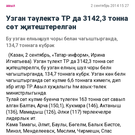
авыл
2 сентябрь 2014 15:27
Узган тәүлектә ТР да 3142,3 тонна
сөт җитештерелгән
Бу узган елның шул чоры белән чагыштырганда,
134,7 тоннага күбрәк
(Казан, 2 сентябрь, «Татар-информ», Ирина
Игнатьева). Узган тәүлектә ТР да 3142,3 тонна сөт
җитештерелгән, бу узган елның шул чоры белән
чагыштырганда, 134,7 тоннага күбрәк. Узган көн белән
чагыштырганда сөт күләме 6,6 тоннага кимегән, дип
хәбәр итәләр ТР Авыл хуҗалыгы һәм азык-төлек
министрлыгында.
Тулай сөт күләме буенча тәүлегенә 163 тонна сөт савып
алган Балтач, Арча (150,1), Кукмара (146), Актаныш
(136), Мамадыш (126), Әлки (117) терлекчеләре
лидерлык итә.
Кама Тамагы, Әлмәт, Баулы, Бөгелмә, Балык Бистәсе,
Минзәлә, Менделеевск, Мөслим, Чирмешән, Спас