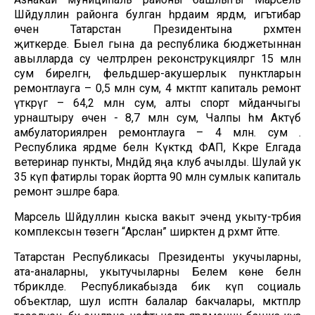
Шәйдуллин районга булган һәрдаим ярдәм, игътибар
өчен Татарстан Президентына рәхмәтен
җиткерде. Быел гына да республика бюджетыннан
авылларда су челтәрләрен реконструкцияләргә 15 млн
сум бирелгән, фельдшер-акушерлык пунктларын
ремонтлауга – 0,5 млн сум, 4 мәктәптә капиталь ремонт
үткәрүгә – 64,2 млн сум, алты спорт мәйданчыгы
урнаштыру өчен - 8,7 млн сум, Чалпы һәм Актүбә
амбулаторияләрен ремонтлауга – 4 млн. сум .
Республика ярдәме белән Күктәкәдә ФАП, Кәкре Елгада
ветеринар пункты, Мәндәйдә яңа клуб ачылды. Шулай ук
35 күп фатирлы торак йортта 90 млн сумлык капиталь
ремонт эшләре бара.
Марсель Шәйдуллин кыска вакыт эчендә укыту-тәрбия
комплексын төзегән “Арслан” ширкәтенә дә рәхмәт әйтте.
Татарстан Республикасы Президенты укучыларны,
ата-аналарны, укытучыларны Белем көне белән
тәбрикләде. Республикабызда бик күп социаль
объектлар, шул исәптән балалар бакчалары, мәктәпләр