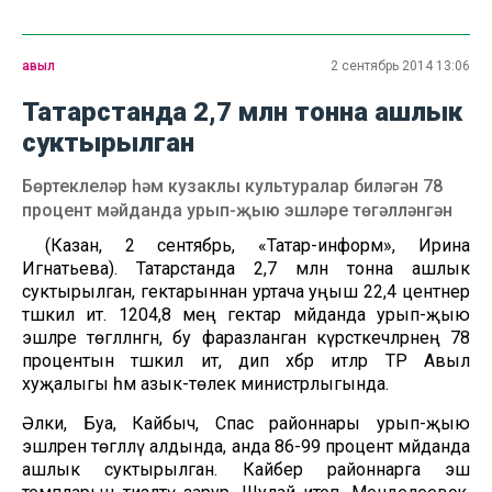
авыл
2 сентябрь 2014 13:06
Татарстанда 2,7 млн тонна ашлык
суктырылган
Бөртеклеләр һәм кузаклы культуралар биләгән 78
процент мәйданда урып-җыю эшләре төгәлләнгән
(Казан, 2 сентябрь, «Татар-информ», Ирина
Игнатьева). Татарстанда 2,7 млн тонна ашлык
суктырылган, гектарыннан уртача уңыш 22,4 центнер
тәшкил итә. 1204,8 мең гектар мәйданда урып-җыю
эшләре төгәлләнгән, бу фаразланган күрсәткечләрнең 78
процентын тәшкил итә, дип хәбәр итәләр ТР Авыл
хуҗалыгы һәм азык-төлек министрлыгында.
Әлки, Буа, Кайбыч, Спас районнары урып-җыю
эшләрен төгәлләү алдында, анда 86-99 процент мәйданда
ашлык суктырылган. Кайбер районнарга эш