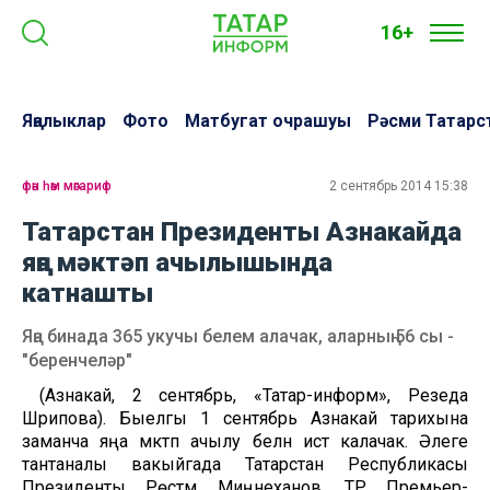
16+
Яңалыклар
Фото
Матбугат очрашуы
Рәсми Татарс
фән һәм мәгариф
2 сентябрь 2014 15:38
Татарстан Президенты Азнакайда
яңа мәктәп ачылышында
катнашты
Яңа бинада 365 укучы белем алачак, аларның 56 сы -
"беренчеләр"
(Азнакай, 2 сентябрь, «Татар-информ», Резеда
Шәрипова). Быелгы 1 сентябрь Азнакай тарихына
заманча яңа мәктәп ачылу белән истә калачак. Әлеге
тантаналы вакыйгада Татарстан Республикасы
Президенты Рөстәм Миңнеханов, ТР Премьер-