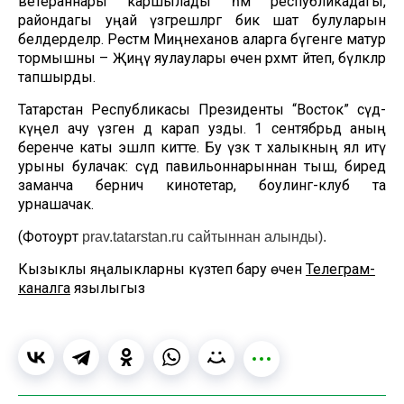
ветераннары каршылады һәм республикадагы,
райондагы уңай үзгәрешләргә бик шат булуларын
белдерделәр. Рөстәм Миңнеханов аларга бүгенге матур
тормышны – Җиңү яулаулары өчен рәхмәт әйтеп, бүләкләр
тапшырды.
Татарстан Республикасы Президенты “Восток” сәүдә-
күңел ачу үзәген дә карап узды. 1 сентябрьдә аның
беренче каты эшләп китте. Бу үзәк тә халыкның ял итү
урыны булачак: сәүдә павильоннарыннан тыш, биредә
заманча берничә кинотетар, боулинг-клуб та
урнашачак.
(Фотоурәт
prav.tatarstan.ru сайтыннан алынды).
Кызыклы яңалыкларны күзәтеп бару өчен
Телеграм-
каналга
язылыгыз