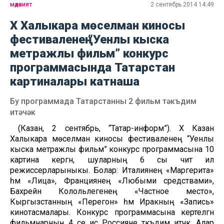
мәдәният
2 сентябрь 2014 14:49
Х Халыкара мөселман киносы
фестиваленең “Уенлы кыска
метражлы фильм” конкурс
программасында Татарстан
картиналары катнаша
Бу программада Татарстанны 2 фильм тәкъдим
итәчәк
(Казан, 2 сентябрь, “Татар-информ”). Х Казан
Халыкара мөселман киносы фестиваленең “Уенлы
кыска метражлы фильм” конкурс программасына 10
картина кергән, шуларның 6 сы чит ил
режиссерларыныкы. Болар: Италиянең «Маргерита»
һәм «Лица», Франциянең «Любыми средствами»,
Бахрейн Колольлегенең «Частное место»,
Кыргызстанның «Перегон» һәм Иракның «Запись»
кинотасмалары. Конкурс программасына кертелгән
фильмнарның 4 се исә Россияне тәкъдим итәчәк. Алар