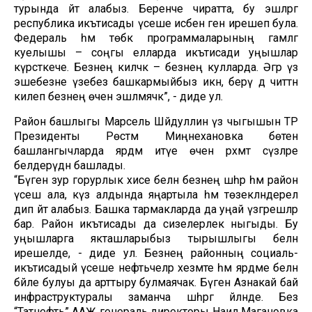
турында әйтә алабыз. Беренче чиратта, бу эшләргә
республика икътисады үсеше исәбенә генә ирешеп була.
Федераль һәм төбәк программаларының гамәлгә
куелышы – соңгы елларда икътисади уңышлар
күрсәткече. Безнең киләчәк – безнең кулларда. Әгәр үз
эшебезне үзебез башкармыйбыз икән, берәү дә читтән
килеп безнең өчен эшләмәячәк”, - диде ул.
Район башлыгы Марсель Шәйдуллин үз чыгышын ТР
Президенты Рөстәм Миңнехановка бөтен
башлангычларда ярдәм итүе өчен рәхмәт сүзләре
белдерүдән башлады.
“Бүген зур горурлык хисе белән безнең шәһәр һәм район
үсеш ала, күз алдында яңартыла һәм төзекләндерелә
дип әйтә алабыз. Башка тармакларда да уңай үзгәрешләр
бар. Район икътисады да сизелерлек ныгыды. Бу
уңышларга якташларыбыз тырышлыгы белән
ирешелде, - диде ул. Безнең районның социаль-
икътисадый үсеше нефтьчеләр хезмәте һәм ярдәме белән
бәйле булуы да арттыру булмаячак. Бүген Азнакай бай
инфраструктуралы заманча шәһәргә әйләнде. Без
“Татнефть” ААҖ генераль директоры Наил Магановка