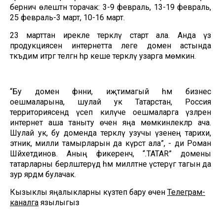
берничә өлештән торачак: 3-9 февраль, 13-19 февраль,
25 февраль-3 март, 10-16 март.
23 марттан ирекле теркәлү старт ала. Анда үз
продукциясен интернетта әлеге домен астында
тәкъдим итәргә теләгән һәр кеше теркәлү узарга мөмкин.
“Бу домен фәнни, иҗтимагый һәм бизнес
оешмаларына, шулай ук Татарстан, Россия
территориясендә үсеп килүче оешмаларга үзләрен
интернет аша таныту өчен яңа мөмкинлекләр ача.
Шулай ук, бу доменда теркәлү узучы үзенең тарихи,
этник, милли тамырларын да күрсәтә ала”, - ди Роман
Шәйхетдинов. Аның фикеренчә, “.TATAR” домены
татарларны берләштерүдә һәм милләтне үстерүгә тагын да
зур ярдәм булачак.
Кызыклы яңалыкларны күзәтеп бару өчен
Телеграм-
каналга
язылыгыз