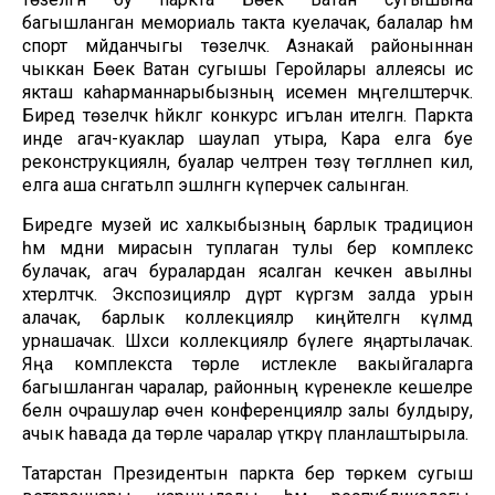
багышланган мемориаль такта куелачак, балалар һәм
спорт мәйданчыгы төзеләчәк. Азнакай районыннан
чыккан Бөек Ватан сугышы Геройлары аллеясы исә
якташ каһарманнарыбызның исемен мәңгеләштерәчәк.
Биредә төзеләчәк һәйкәлгә конкурс игълан ителгән. Паркта
инде агач-куаклар шаулап утыра, Кара елга буе
реконструкцияләнә, буалар челтәрен төзү төгәлләнеп килә,
елга аша сәнгатьләп эшләнгән күперчек салынган.
Биредәге музей исә халкыбызның барлык традицион
һәм мәдәни мирасын туплаган тулы бер комплекс
булачак, агач буралардан ясалган кечкенә авылны
хәтерләтәчәк. Экспозицияләр дүрт күргәзмә залда урын
алачак, барлык коллекцияләр киңәйтелгән күләмдә
урнашачак. Шәхси коллекцияләр бүлеге яңартылачак.
Яңа комплекста төрле истәлекле вакыйгаларга
багышланган чаралар, районның күренекле кешеләре
белән очрашулар өчен конференцияләр залы булдыру,
ачык һавада да төрле чаралар үткәрү планлаштырыла.
Татарстан Президентын паркта бер төркем сугыш