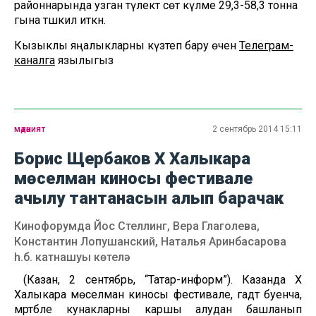
районнарында узган тәүлектә сөт күләме 29,3-58,3 тонна
гына тәшкил иткән.
Кызыклы яңалыкларны күзәтеп бару өчен
Телеграм-
каналга
язылыгыз
мәдәният
2 сентябрь 2014 15:11
Борис Щербаков Х Халыкара
мөселман киносы фестивале
ачылу тантанасын алып барачак
Кинофорумда Йос Стеллинг, Вера Глаголева,
Константин Лопушанский, Наталья Аринбасарова
һ.б. катнашуы көтелә
(Казан, 2 сентябрь, “Татар-информ”). Казанда Х
Халыкара мөселман киносы фестивале, гадәт буенча,
мәртәбәле кунакларны каршы алудан башланып