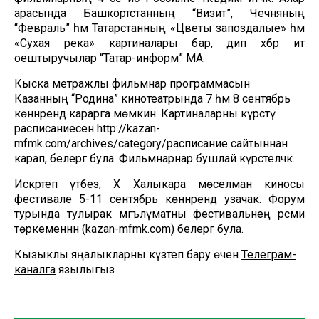
арасында Башкортстанның “Визит”, Чечняның
“Февраль” һәм Татарстанның «Цветы запоздалые» һәм
«Сухая река» картиналары бар, дип хәбәр итә
оештыручылар “Татар-информ” МА.
Кыска метражлы фильмнар программасын
Казанның “Родина” кинотеатрында 7 һәм 8 сентябрь
көннәрендә карарга мөмкин. Картиналарны күрсәтү
расписаниесен http://kazan-
mfmk.com/archives/category/расписание сайтыннан
карап, белергә була. Фильмнарнар бушлай күрсәтеләчәк.
Искәртеп үтәбез, Х Халыкара мөселман киносы
фестивале 5-11 сентябрь көннәрендә узачак. Форум
турында тулырак мәгълүматны фестивальнең рәсми
төркеменнән (kazan-mfmk.com) белергә була.
Кызыклы яңалыкларны күзәтеп бару өчен
Телеграм-
каналга
язылыгыз