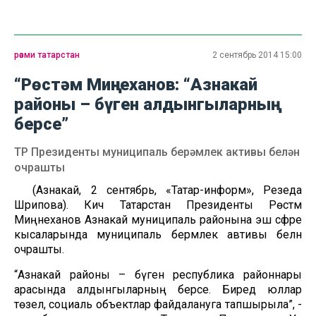
рәсми татарстан
2 сентябрь 2014 15:00
“Рөстәм Миңнеханов: “Азнакай
районы – бүген алдынгыларның
берсе”
ТР Президенты муниципаль берәмлек активы белән
очрашты
(Азнакай, 2 сентябрь, «Татар-информ», Резеда
Шәрипова). Кичә Татарстан Президенты Рөстәм
Миңнеханов Азнакай муниципаль районына эш сәфәре
кысаларында муниципаль берәмлек автивы белән
очрашты.
“Азнакай районы – бүген республика районнары
арасында алдынгыларның берсе. Биредә юллар
төзелә, социаль объектлар файдалануга тапшырыла”, -