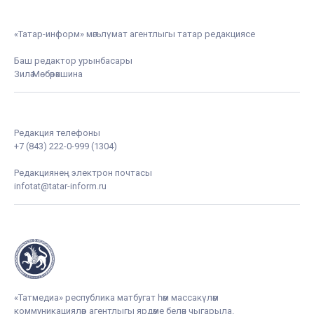
«Татар-информ» мәгълүмат агентлыгы татар редакциясе
Баш редактор урынбасары
Зилә Мөбәрәкшина
Редакция телефоны
+7 (843) 222-0-999 (1304)
Редакциянең электрон почтасы
infotat@tatar-inform.ru
«Татмедиа» республика матбугат һәм массакүләм
коммуникацияләр агентлыгы ярдәме белән чыгарыла.