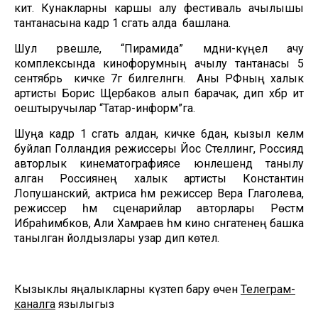
китә. Кунакларны каршы алу фестиваль ачылышы
тантанасына кадәр 1 сәгать алда башлана.
Шул рәвешле, “Пирамида” мәдәни-күңел ачу
комплексында кинофорумның ачылу тантанасы 5
сентябрь кичке 7гә билгеләнгән. Аны РФның халык
артисты Борис Щербаков алып барачак, дип хәбәр итә
оештыручылар “Татар-информ”га.
Шуңа кадәр 1 сәгать алдан, кичке 6дан, кызыл келәм
буйлап Голландия режиссеры Йос Стеллинг, Россиядә
авторлык кинематографиясе юнәлешендә танылу
алган Россиянең халык артисты Константин
Лопушанский, актриса һәм режиссер Вера Глаголева,
режиссер һәм сценарийлар авторлары Рөстәм
Ибраһимбәков, Али Хамраев һәм кино сәнгатенең башка
танылган йолдызлары узар дип көтелә.
Кызыклы яңалыкларны күзәтеп бару өчен
Телеграм-
каналга
язылыгыз