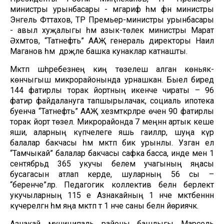
министры урынбасары - мәгариф һәм фән министры
Энгель Фәттахов, ТР Премьер-министры урынбасары
- авыл хуҗалыгы һәм азык-төлек министры Марат
Әхмәтов, “Татнефть” ААҖ генераль директоры Наил
Маганов һәм дәрәҗәле башка кунаклар катнашты.
Мәктәп шәһәребезнең киң төзелеш алган көньяк-
көнчыгыш микрорайонында урнашкан. Быел биредә
144 фатирлы торак йортның икенче чираты – 96
фатир файдалануга тапшырылачак, социаль ипотека
буенча “Татнефть” ААҖ хезмәткәрләре өчен 90 фатирлы
торак йорт төзелә. Микрорайонда 7 меңнән артык кеше
яши, аларның күпчелеге яшь гаиләләр, шуңа күрә
балалар бакчасы һәм мәктәп бик урынлы. Узган ел
“Тамчыкай” балалар бакчасы сафка басса, инде менә 1
сентябрьдә 365 укучы белем учагының яңасы
бусагасын атлап керде, шуларның 56 сы –
“беренче”ләр. Педагогик коллектив белән берлектә
укучыларның 115 е Азнакайның 1 нче мәктәбеннән
күчерелгән һәм яңа мәктәп тә 1 нче саны белән йөриячәк.
Азнакай муниципаль районы башлыгы Марсель