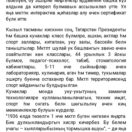
төзелүен, бу эшләрне нефтьчеләр ярдәменнән башка күз
алдына да китереп булмавын ассызыклап үтте. Ул
яңа мәктәпкә интерактив җиһазлар алу өчен сертификат
бүләк итте.
Кызыл тасманы кискәннән соң, Татарстан Президенты
һәм башка кунаклар класс бүлмәләре, ашханә, актлар һәм
спорт заллары, китапханә, уку залы, бассейн белән
таныштылар. Мәктәптә шулай ук башлангыч звено өчен
озайтылган көн класслары, 44 урынлык 3 йокы
бүлмәсе, педагог-психолог, табиб, стоматология
кабинетлары, 5-11 нче сыйныфлар өчен
лабораторияләр, кулинария, агач һәм тимер, тукымалар
эшкәртү буенча остаханәләр бар. Мәктәп территориясендә
спорт мәйданчыгы булдырылган.
Кунаклар монда уку-укытуның заманча
технологияләре кулланыланылачагын, техник иҗат,
спорт һәм сәнгать белән шөгыльләнү өчен киң
мөмкинлекләр булуын күрделәр.
"1936 елда төзелгән 1 нче мәктәп бүген нигезен яңарта.
Бик дулкынландыргыч хисләр кичерәбез. Бу белем
учагы – хыялларыбызның тормышка ашуы", – ди яңа