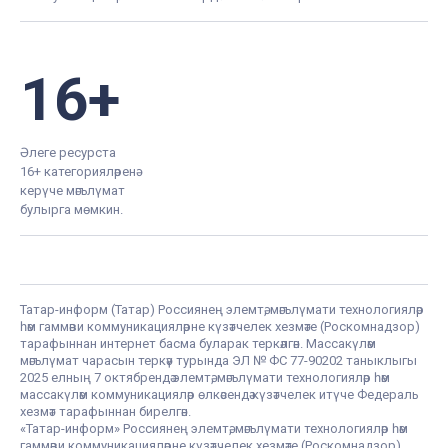
16+
Әлеге ресурста
16+ категорияләренә
керүче мәгълүмат
булырга мөмкин.
Татар-информ (Татар) Россиянең элемтә, мәгълүмати технологияләр
һәм гаммәви коммуникацияләрне күзәтчелек хезмәте (Роскомнадзор)
тарафыннан интернет басма буларак теркәлгән. Массакүләм
мәгълүмат чарасын теркәү турында ЭЛ № ФС 77-90202 таныклыгы
2025 елның 7 октябрендә элемтә, мәгълүмати технологияләр һәм
массакүләм коммуникацияләр өлкәсендә күзәтчелек итүче Федераль
хезмәт тарафыннан бирелгән.
«Татар-информ» Россиянең элемтә, мәгълүмати технологияләр һәм
гаммәви коммуникацияләрне күзәтчелек хезмәте (Роскомнадзор)