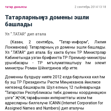
татар дөньясы
2 сентябрь 2014 13:18
Татарларның үз домены эшли
башлады
Ул “.TATAR” дип атала
(Казан, 2 сентябрь, “Татар-информ”, Лилия
Локманова). Татарларның үз домены эшли башлады.
Ул “.TATAR” дип атала. Бу хакта бүген ТР Министрлар
Кабинетында узган брифингта ТР Премьер-министры
урынбасары - ТР мәгълүматлаштыру һәм элемтә
министры Роман Шәйхетдинов хәбәр итте.
Доменны булдыру нияте 2012 елда барлыкка килә һәм
бу эш ТР Президенты Рөстәм Миңнеханов йөкләмәсе
нигезендә башкарыла. Шул елның 12 гыйнварында
“Татарстан Республикасы төбәк домены координацион
үзәге” ҖЧҖ тарафыннан интернеттагы исем һәм
адресларны билгеләүче ICANN (Internet Corporation for
Assigned Names and Numbers) дип аталучы