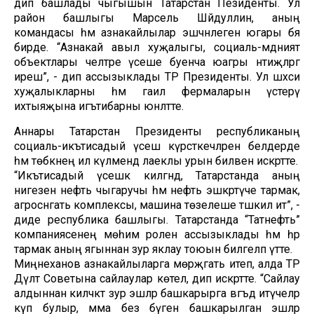
дип башлады чыгышын Татарстан Пезиденты. Ул
район башлыгы Марсель Шәйдуллин, аның
командасы һәм азнакайлылар эшчәнлегенә югары бәя
бирде. “Азнакай авыл хуҗалыгы, социаль-мәдәният
объектлары челтәре үсеше буенча юагры нәтиҗәләргә
ирешә”, - дип ассызыклады ТР Президенты. Ул шәхси
хуҗалыкларны һәм гаилә фермаларын үстерү
ихтыяҗына игътибарны юнәлтте.
Аннары Татарстан Президенты республиканың
социаль-икътисадый үсеш күрсәткечләрен белдерде
һәм төбәкнең ил күләмендә лаеклы урын биләвен искәртте.
“Икътисадый үсешкә килгәндә, Татарстанда аның
нигезен нефть чыгаручы һәм нефть эшкәртүче тармак,
агросәнәгать комплексы, машина төзелеше тәшкил итә”, -
диде республика башлыгы. Татарстанда “Татнефть”
компаниясенең мөһим ролен ассызыклады һәм һәр
тармак аның ягыннан зур яклау тоюын билгеләп үтте.
Миңнеханов азнакайлыларга мөрәҗәгать итеп, алда ТР
Дәүләт Советына сайлаулар көтелә, дип искәртте. “Сайлау
алдыннан киләчәктә зур эшләр башкарырга вәгъдә итүчеләр
күп булыр, әмма без бүген башкарылган эшләр