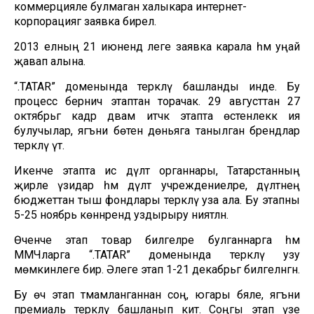
коммерцияле булмаган халыкара интернет-
корпорациягә заявка бирелә.
2013 елның 21 июнендә әлеге заявка карала һәм уңай
җавап алына.
“.TATAR” доменында теркәлү башланды инде. Бу
процесс берничә этаптан торачак. 29 августтан 27
октябрьгә кадәр дәвам итәчәк этапта өстенлеккә ия
булучылар, ягъни бөтен дөньяга танылган брендлар
теркәлү үтә.
Икенче этапта исә дәүләт органнары, Татарстанның
җирле үзидарә һәм дәүләт учреждениеләре, дәүләтнең
бюджеттан тыш фондлары теркәлү уза ала. Бу этапны
5-25 ноябрь көннәрендә уздырыру ниятләнә.
Өченче этап товар билгеләре булганнарга һәм
ММЧларга “.TATAR” доменында теркәлү узу
мөмкинлеге бирә. Әлеге этап 1-21 декабрьгә билгеләнгән.
Бу өч этап тәмамланганнан соң, югары бәяле, ягъни
премиаль теркәлү башланып китә. Соңгы этап үзе