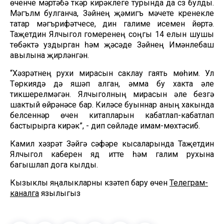
өченче мәртәбә үткәрү кирәклеге турында да сүз булды.
Мәгълүм булганча, Зәйнең җәмигъ мәчете күренекле
татар мәгърифәтчесе, дин галиме исемен йөртә.
Таҗетдин Ялчыгол гомеренең соңгы 14 елын шушы
төбәктә уздырган һәм җәсәде Зәйнең Имәнлебаш
авылына җирләнгән.
“Хәзрәтнең рухи мирасын саклау гаять мөһим. Ул
Төркиядә дә яшәп алган, әмма бу хакта әле
тикшерелмәгән. Ялчыголның мирасын әле безгә
шактый өйрәнәсе бар. Киләсе буыннар аның хакында
белсеннәр өчен китапларын кабатлап-кабатлап
бастырырга кирәк”, - дип сөйләде имам-мөхтәсиб.
Камил хәзрәт Зәйгә сәфәре кысаларында Таҗетдин
Ялчыгол каберен яд итте һәм галим рухына
багышлап дога кылды.
Кызыклы яңалыкларны күзәтеп бару өчен
Телеграм-
каналга
язылыгыз