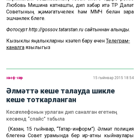
Любовь Мишина катнашты, дип хәбәр итә ТР Дәүләт
Советының җәмәгатьчелек һәм ММЧ белән үзара
эшчәнлек бүлеге.
Фотосурәт http://gossov.tatarstan.ru сайтыннан алынды.
Кызыклы яңалыкларны күзәтеп бару өчен
Телеграм-
каналга
язылыгыз
хәвеф-хәтәр
15 гыйнвар 2015 18:54
Әлмәттә кеше талауда шикле
кеше тоткарланган
Кесә телефонын урлаган дип саналган егетнең
кесәсенд “спайс” табыла
(Казан, 15 гыйнвар, “Татар-информ”). Әлмәт полиция
бүлегенә Совет урамында бер ир-атны кыйнаулары