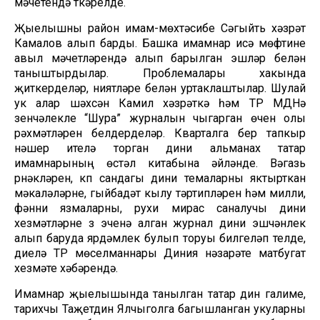
мәчетендә үткәрелде.
Җыелышны район имам-мөхтәсибе Сәгыйть хәзрәт
Камалов алып барды. Башка имамнар исә мөфтине
авыл мәчетләрендә алып барылган эшләр белән
таныштырдылар. Проблемалары хакында
җиткерделәр, ниятләре белән уртаклаштылар. Шулай
ук алар шәхсән Камил хәзрәткә һәм ТР МДНә
үзенчәлекле “Шура” журналын чыгарган өчен олы
рәхмәтләрен белдерделәр. Кварталга бер тапкыр
нәшер ителә торган дини альманах татар
имамнарының өстәл китабына әйләнде. Вәгазь
үрнәкләрен, күп сандагы дини темаларны яктырткан
мәкаләләрне, гыйбадәт кылу тәртипләрен һәм милли,
фәнни язмаларны, рухи мирас саналучы дини
хезмәтләрне үз эченә алган журнал дини эшчәнлек
алып баруда ярдәмлек булып торуы билгеләп үтелде,
диелә ТР мөселманнары Диния нәзарәте матбугат
хезмәте хәбәрендә.
Имамнар җыелышында танылган татар дин галиме,
тарихчы Таҗетдин Ялчыголга багышланган укуларны