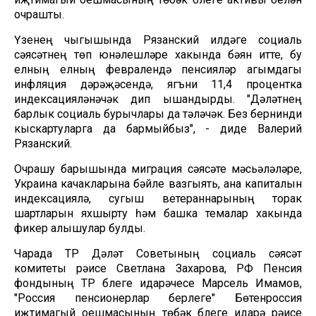
очрашты.
Үзенең чыгышында Рязанский илдәге социаль
сәясәтнең төп юнәлешләре хакында бәян итте, бу
елның елның февралендә пенсияләр агымдагы
инфляция дәрәҗәсендә, ягъни 11,4 процентка
индексацияләнәчәк дип ышандырды. "Дәүләтнең
барлык социаль бурычлары да үтәләчәк. Без бернинди
кыскартуларга да бармыйбыз", - диде Валерий
Рязанский.
Очрашу барышында миграция сәясәте мәсьәләләре,
Украина качакларына бәйле вазгыять, ана капиталын
индексацияләү, сугыш ветераннарының торак
шартларын яхшырту һәм башка темалар хакында
фикер алышулар булды.
Чарада ТР Дәүләт Советының социаль сәясәт
комитеты рәисе Светлана Захарова, РФ Пенсия
фондының ТР бүлеге идарәчесе Марсель Имамов,
"Россия пенсионерлар берлеге" Бөтенроссия
иҗтимагый оешмасының төбәк бүлеге идарә рәисе