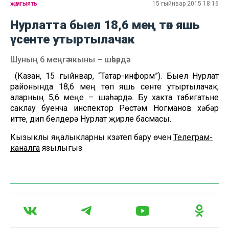
җәмгыять
15 гыйнвар 2015 18:16
Нурлатта быел 18,6 мең төп яшь
үсенте утыртылачак
Шуның 6 меңгә якыны – шәһәрдә
(Казан, 15 гыйнвар, “Татар-информ”). Быел Нурлат
районында 18,6 мең төп яшь үсенте утыртылачак,
аларның 5,6 меңе – шәһәрдә. Бу хакта табигатьне
саклау буенча инспектор Рөстәм Ногманов хәбәр
итте, дип белдерә Нурлат җирле басмасы.
Кызыклы яңалыкларны күзәтеп бару өчен
Телеграм-
каналга
язылыгыз