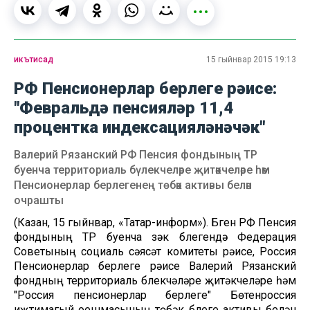
икътисад
15 гыйнвар 2015 19:13
РФ Пенсионерлар берлеге рәисе:
"Февральдә пенсияләр 11,4
процентка индексацияләнәчәк"
Валерий Рязанский РФ Пенсия фондының ТР
буенча территориаль бүлекчеләре җитәкчеләре һәм
Пенсионерлар берлегенең төбәк активы белән
очрашты
(Казан, 15 гыйнвар, «Татар-информ»). Бүген РФ Пенсия
фондының ТР буенча үзәк бүлегендә Федерация
Советының социаль сәясәт комитеты рәисе, Россия
Пенсионерлар берлеге рәисе Валерий Рязанский
фондның территориаль бүлекчәләре җитәкчеләре һәм
"Россия пенсионерлар берлеге" Бөтенроссия
иҗтимагый оешмасының төбәк бүлеге активы белән