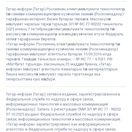
Татар-информ (Татар) Россиянең элемтә, мәгълүмати технологияләр
һәм гаммәви коммуникацияләрне күзәтчелек хезмәте (Роскомнадзор)
тарафыннан интернет басма буларак теркәлгән. Массакүләм
мәгълүмат чарасын теркәү турында ЭЛ № ФС 77-90202 таныклыгы
2025 елның 7 октябрендә элемтә, мәгълүмати технологияләр һәм
массакүләм коммуникацияләр өлкәсендә күзәтчелек итүче Федераль
хезмәт тарафыннан бирелгән.
«Татар-информ» Россиянең элемтә, мәгълүмати технологияләр һәм
гаммәви коммуникацияләрне күзәтчелек хезмәте (Роскомнадзор)
тарафыннан мәгълүмат агентлыгы буларак 15.09.2016 елда
теркәлгән. Гамәлдәге таныклык номеры – № ФС 77 – 67031. РФ
«Матбугат турында» законының 23 маддәсе буенча, «Татар-
информ» мәгълүмат агентлыгы язмаларын һәм материалларын
башка массакүләм мәгълүмат чарасы таратканда аңа
гиперсылтама кую мәҗбүри.
Татар-информ (Татар) сетевое издание, зарегистрированное в
Федеральной службе по надзору в сфере связи,
информационных технологий и массовых коммуникаций
(Роскомнадзор). Запись о регистрации СМИ ЭЛ № ФС 77 - 90202
07.10.2025 выдано Федеральной службой по надзору в сфере
связи, информационных технологий и массовых коммуникаций.
«Татар-информ» зарегистрировано как информационное
агентство в Федеральной службе по надзору в сфере связи,