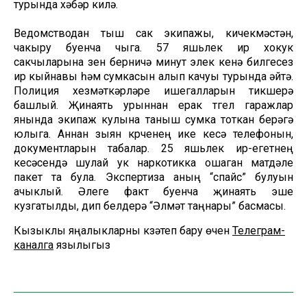
турында хәбәр килә.
Ведомстводан тыш сак экипажы, кичекмәстән,
чакыру буенча чыга. 57 яшьлек ир хокук
сакчыларына үзен берничә минут элек кенә билгесез
ир кыйнавы һәм сумкасын алып качуы турында әйтә.
Полиция хезмәткәрләре ишегалларын тикшерә
башлый. Җинаять урыннан ерак түгел гаражлар
янында экипаж кулына таныш сумка тоткан берәүгә
юлыга. Аннан зыян күрүченең ике кесә телефонын,
документларын табалар. 25 яшьлек ир-егетнең
кесәсендә шулай ук наркотикка ошаган матдәле
пакет та була. Экспертиза аның “спайс” булуын
ачыклый. Әлеге факт буенча җинаять эше
кузгатылды, дип белдерә “Әлмәт таңнары” басмасы.
Кызыклы яңалыкларны күзәтеп бару өчен
Телеграм-
каналга
язылыгыз