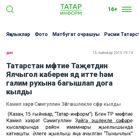
16+
Яңалыклар
Фото
Матбугат очрашуы
Рәсми Татарс
дин
15 гыйнвар 2015 19:14
Татарстан мөфтие Таҗетдин
Ялчыгол каберен яд итте һәм
галим рухына багышлап дога
кылды
Камил хәзрәт Сәмигуллин Зәйгә эшлекле сәфәр кылды
(Казан, 15 гыйнвар, “Татар-информ”). Бүген ТР мөфтие
Камил хәзрәт Сәмигуллин З
әйгә эшлекле сәфәр
е
кысаларында район имамнары җыелышында
катнашты. Әлеге җыелыш яңа ачылган “Тынычлык”