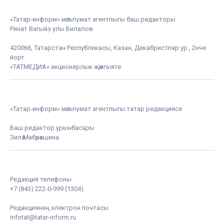
«Татар-информ» мәгълүмат агентлыгы баш редакторы
Ринат Вагыйз улы Билалов
420066, Татарстан Республикасы, Казан, Декабристлар ур., 2нче
йорт.
«ТАТМЕДИА» акционерлык җәмгыяте
«Татар-информ» мәгълүмат агентлыгы татар редакциясе
Баш редактор урынбасары
Зилә Мөбәрәкшина
Редакция телефоны
+7 (843) 222-0-999 (1304)
Редакциянең электрон почтасы
infotat@tatar-inform.ru