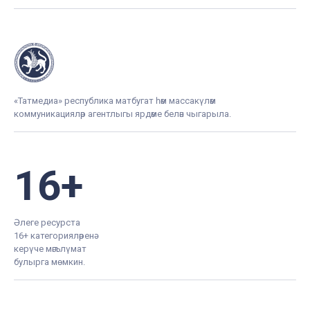
«Татмедиа» республика матбугат һәм массакүләм
коммуникацияләр агентлыгы ярдәме белән чыгарыла.
16+
Әлеге ресурста
16+ категорияләренә
керүче мәгълүмат
булырга мөмкин.