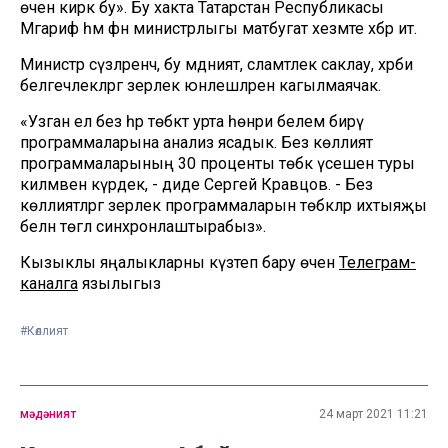
өчен кирәк бу». Бу хакта Татарстан Республикасы
Мәгариф һәм фән министрлыгы матбугат хезмәте хәбәр итә.
Министр сүзләренчә, бу мәдәният, сәламәтлек саклау, хәрби
белгечлекләргә әзерлек юнәлешләренә кагылмаячак.
«Узган ел без һәр төбәктә урта һөнәри белем бирү
программаларына анализ ясадык. Без көллият
программаларының 30 проценты төбәк үсешенә туры
килмәвен күрдек, - диде Сергей Кравцов. - Без
көллиятләргә әзерлек программаларын төбәкләр ихтыяҗы
белән төгәл синхронлаштырабыз».
Кызыклы яңалыкларны күзәтеп бару өчен
Телеграм-
каналга
язылыгыз
#Көллият
мәдәният
24 март 2021 11:21