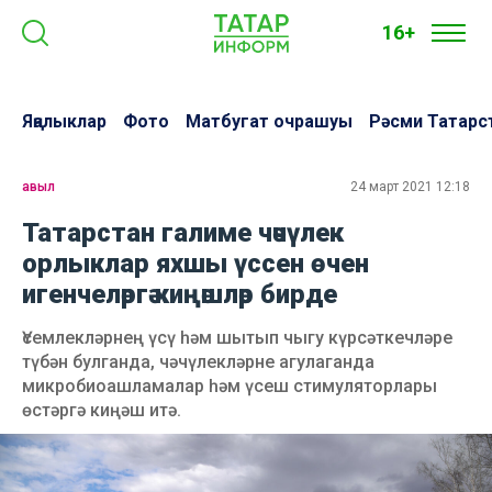
16+
Яңалыклар
Фото
Матбугат очрашуы
Рәсми Татарс
авыл
24 март 2021 12:18
Татарстан галиме чәчүлек
орлыклар яхшы үссен өчен
игенчеләргә киңәшләр бирде
Үсемлекләрнең үсү һәм шытып чыгу күрсәткечләре
түбән булганда, чәчүлекләрне агулаганда
микробиоашламалар һәм үсеш стимуляторлары
өстәргә киңәш итә.