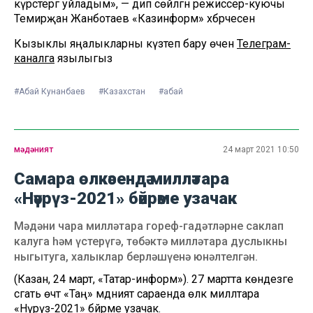
күрсәтергә уйладым», — дип сөйләгән режиссер-куючы
Темирҗан Жанботаев «Казинформ» хәбәрчесенә
Кызыклы яңалыкларны күзәтеп бару өчен
Телеграм-
каналга
язылыгыз
#Абай Кунанбаев
#Казахстан
#абай
мәдәният
24 март 2021 10:50
Самара өлкәсендә милләтара
«Нәүрүз-2021» бәйрәме узачак
Мәдәни чара милләтара гореф-гадәтләрне саклап
калуга һәм үстерүгә, төбәктә милләтара дуслыкны
ныгытуга, халыклар берләшүенә юнәлтелгән.
(Казан, 24 март, «Татар-информ»). 27 мартта көндезге
сәгать өчтә «Таң» мәдәният сараенда өлкә милләтара
«Нәүрүз-2021» бәйрәме узачак.