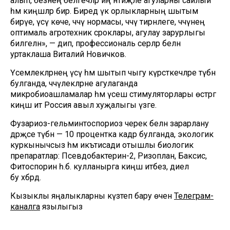
алып, безнең белгечләр иң нәтиҗәле агуларны сайлый
һәм киңәшләр бирә. Биредә үк орлыкларның шытым
бирүе, үсү көче, чәчү нормасы, чәчү тирәнлеге, чәчүнең
оптималь агротехник сроклары, агулау зарурлыгы
билгеләнә», — дип, профессиональ серләр белән
уртаклаша Виталий Новичков.
Үсемлекләрнең үсү һәм шытып чыгу күрсәткечләре түбән
булганда, чәчүлекләрне агулаганда
микробиоашламалар һәм үсеш стимуляторлары өстәргә
киңәш итә Россия авыл хуҗалыгы үзәге.
Фузариоз-гельминтоспориоз черек белән зарарлану
дәрәҗәсе түбән — 10 процентка кадәр булганда, экологик
куркынычсыз һәм икътисади отышлы биологик
препаратлар: Псевдобактерин-2, Ризоплан, Баксис,
Фитоспорин һ.б. кулланырга киңәш итәбез, диелә
бу хәбәрдә.
Кызыклы яңалыкларны күзәтеп бару өчен
Телеграм-
каналга
язылыгыз