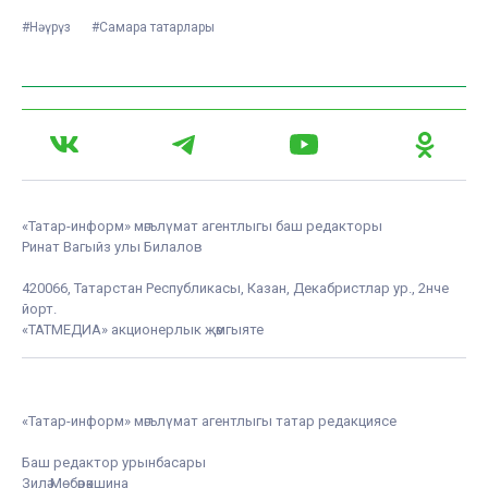
#Нәүрүз
#Самара татарлары
«Татар-информ» мәгълүмат агентлыгы баш редакторы
Ринат Вагыйз улы Билалов
420066, Татарстан Республикасы, Казан, Декабристлар ур., 2нче
йорт.
«ТАТМЕДИА» акционерлык җәмгыяте
«Татар-информ» мәгълүмат агентлыгы татар редакциясе
Баш редактор урынбасары
Зилә Мөбәрәкшина