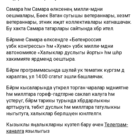
Самара һәм Самара өлкәсенең милли-мәдәни
оешмалары, Бөек Ватан сугышы ветераннары, хезмәт
ветераннары, этник иҗат коллективлары катнашачак.
Бу хакта Самара татарлары сайтында хәбәр ителә.
Бәйрәмне Самара өлкәсендәге «Бөтенроссия
үзбәк конгрессы» һәм «Хумо» үзбәк милли-мәдәни
автономиясе «Халыклар дуслыгы йорты» һәм шәһәр
хакимияте ярдәмендә оештыра.
Бәйрәм программасында шулай ук тематик күргәзмә дә
каралган, ул 14:00 сәгатьтә эшли башлаячак.
Бәйрәм кысаларында үткәрелә торган чаралар мәдәниятне
һәм милләтара гореф-гадәтләрне саклап калуга һәм
үстерүгә, бәйрәм тарихы турында хәбәрдарлыкны
арттыруга, төбәктә дуслык һәм милләтара татулыкны
ныгытуга, халыклар берләшүенә юнәлтелгән.
Кызыклы яңалыкларны күзәтеп бару өчен
Телеграм-
каналга
язылыгыз