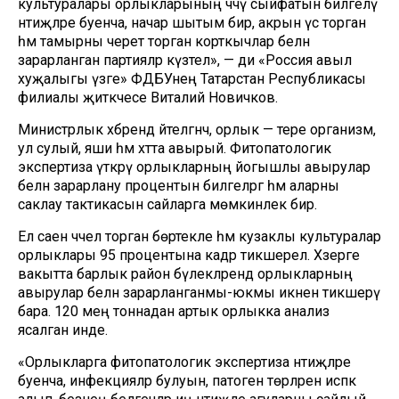
культуралары орлыкларының чәчү сыйфатын билгеләү
нәтиҗәләре буенча, начар шытым бирә, акрын үсә торган
һәм тамырны черетә торган корткычлар белән
зарарланган партияләр күзәтелә», — ди «Россия авыл
хуҗалыгы үзәге» ФДБУнең Татарстан Республикасы
филиалы җитәкчесе Виталий Новичков.
Министрлык хәбәрендә әйтелгәнчә, орлык — тере организм,
ул сулый, яши һәм хәтта авырый. Фитопатологик
экспертиза үткәрү орлыкларның йогышлы авырулар
белән зарарлану процентын билгеләргә һәм аларны
саклау тактикасын сайларга мөмкинлек бирә.
Ел саен чәчелә торган бөртекле һәм кузаклы культуралар
орлыклары 95 процентына кадәр тикшерелә. Хәзерге
вакытта барлык район бүлекләрендә орлыкларның
авырулар белән зарарланганмы-юкмы икәненә тикшерү
бара. 120 мең тоннадан артык орлыкка анализ
ясалган инде.
«Орлыкларга фитопатологик экспертиза нәтиҗәләре
буенча, инфекцияләр булуын, патоген төрләрен исәпкә