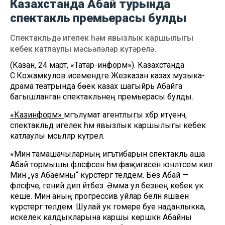
Казахстанда Абай турында
спектакль премьерасы булды
Спектакльдә игелек һәм явызлык каршылыгы
кебек катлаулы мәсьәләләр күтәрелә.
(Казан, 24 март, «Татар-информ»). Казахстанда
С.Кожамкулов исемендәге Жезказан казах музыка-
драма театрында бөек казах шагыйрь Абайга
багышланган спектакльнең премьерасы булды.
«Казинформ»
мәгълүмат агентлыгы хәбәр итүенчә,
спектакльдә игелек һәм явызлык каршылыгы кебек
катлаулы мәсьәләләр күтәрелә.
«Мин тамашачыларның игътибарын спектакль аша
Абай тормышы фәлсәфәсенә һәм фаҗигасенә юнәлтәсем килә.
Мин „үз Абаемны“ күрсәтергә теләдем. Без Абай —
фәлсәфәче, гений дип әйтәбез. Әмма ул безнең кебек үк
кеше. Мин аның прогрессив уйлар белән яшәвен
күрсәтергә теләдем. Шулай ук гомере буе наданлыкка,
искелек калдыкларына каршы көрәшкән Абайны