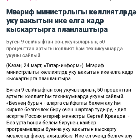
Мәгариф министрлыгы көллиятләрдә
уку вакытын ике елга кадәр
кыскартырга планлаштыра
Бүген 9 сыйныфтан соң укучыларның 50
проценттан артыгы көллият һәм техникумнарда
укуны сайлый.
(Казан, 24 март, «Татар-информ»). Мәгариф
министрлыгы көллиятләрдә уку вакытын ике елга кадәр
кыскартырга планлаштыра.
Бүген 9 сыйныфтан соң укучыларның 50 проценттан
артыгы көллият һәм техникумнарда укуны сайлый.
«Безнең бурыч - аларга сыйфатлы белем алу һәм
кирәкле белгечлек бирү өчен шартлар тудыру, - дип
искәртте Россия мәгариф министры Сергей Кравцов. -
Без урта һөнәри белем бирүнең кайбер
программалары буенча уку вакытын кыскарту
мәсьәләсендә фикер алышабыз. Ике ел эчендә белгеч алу