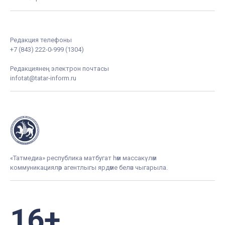
Редакция телефоны
+7 (843) 222-0-999 (1304)
Редакциянең электрон почтасы
infotat@tatar-inform.ru
«Татмедиа» республика матбугат һәм массакүләм
коммуникацияләр агентлыгы ярдәме белән чыгарыла.
16+