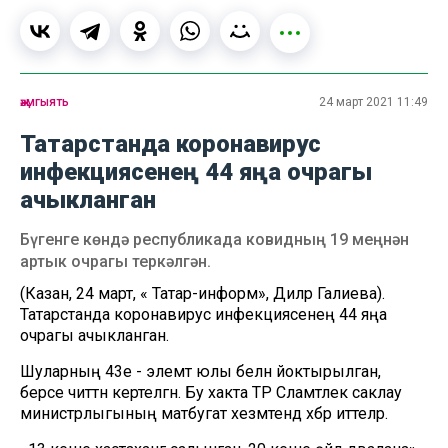
җәмгыять
24 март 2021 11:49
Татарстанда коронавирус
инфекциясенең 44 яңа очрагы
ачыкланган
Бүгенге көндә республикада ковидның 19 меңнән
артык очрагы теркәлгән.
(Казан, 24 март, « Татар-информ», Диләрә Галиева).
Татарстанда коронавирус инфекциясенең 44 яңа
очрагы ачыкланган.
Шуларның 43е - элемтә юлы белән йоктырылган,
берсе читтән кертелгән. Бу хакта ТР Сәламәтлек саклау
министрлыгының матбугат хезмәтендә хәбәр иттеләр.