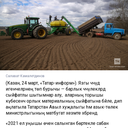
Салават Камалетдинов
(Казан, 24 март, «Татар-информ»). Язгы чәчүдә
игенчеләрнең төп бурычы — барлык чәчүлекләрдә
сыйфатлы шытымнар алу, ә аларның торышы
күбесенчә орлык материалының сыйфатына бәйле, дип
аңлатыла Татарстан Авыл хуҗалыгы һәм азык-төлек
министрлыгының матбугат хезмәте хәбәрендә.
«2021 ел уңышы өчен салынган бөртекле сабан