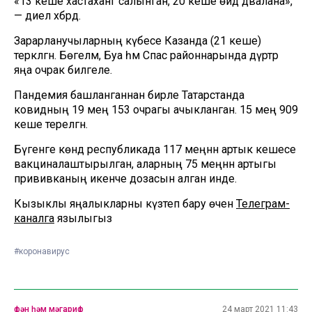
«13 кеше хастаханәгә салынган, 20 кеше өйдә дәвалана»,
— диелә хәбәрдә.
Зарарланучыларның күбесе Казанда (21 кеше)
теркәлгән. Бөгелмә, Буа һәм Спас районнарында дүртәр
яңа очрак билгеле.
Пандемия башланганнан бирле Татарстанда
ковидның 19 мең 153 очрагы ачыкланган. 15 мең 909
кеше терелгән.
Бүгенге көндә республикада 117 меңнән артык кешесе
вакциналаштырылган, аларның 75 меңнән артыгы
прививканың икенче дозасын алган инде.
Кызыклы яңалыкларны күзәтеп бару өчен
Телеграм-
каналга
язылыгыз
#коронавирус
фән һәм мәгариф
24 март 2021 11:43