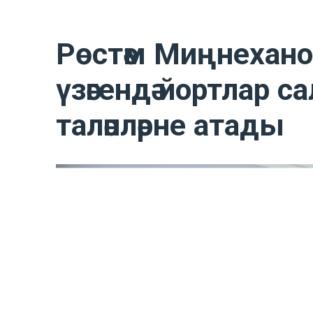
Рөстәм Миңнехано
үзәгендә йортлар с
таләпләрне атады