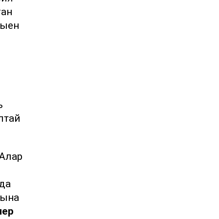
ган
кыен
ь
Алтай
 Алар
нда
вына
мер