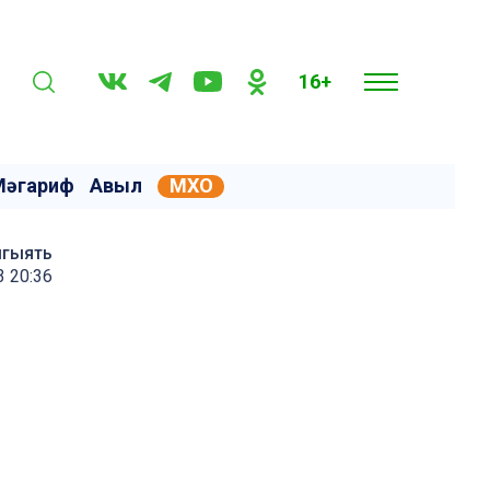
16+
Мәгариф
Авыл
МХО
мгыять
3 20:36