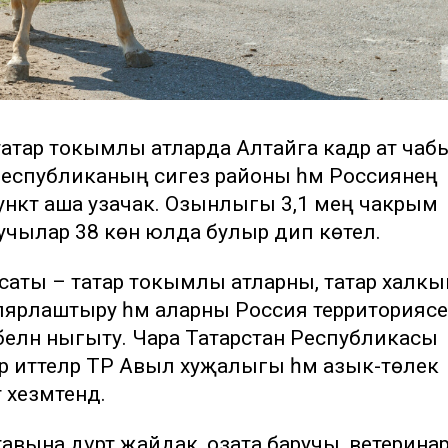
татар токымлы атларда Алтайга кадәр ат ча
еспубликаның сигез районы һәм Россиянең
 пункт аша узачак. Озынлыгы 3,1 мең чакрым
шучылар 38 көн юлда булыр дип көтелә.
саты – татар токымлы атларны, татар халк
ярлаштыру һәм аларны Россия территориясе
белән ныгыту. Чара Татарстан Республикасы
бәр иттеләр ТР Авыл хуҗалыгы һәм азык-төлек
езмәтендә.
вына дүрт җайдак, озата баручы, ветерина