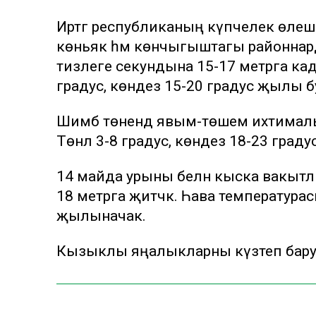
Иртәгә республиканың күпчелек өлеш
көньяк һәм көнчыгыштагы районнар
тизлеге секундына 15-17 метрга кад
градус, көндез 15-20 градус җылы б
Шимбә төнендә явым-төшем ихтималы 
Төнлә 3-8 градус, көндез 18-23 граду
14 майда урыны белән кыска вакытл
18 метрга җитәчәк. Һава температурас
җылыначак.
Кызыклы яңалыкларны күзәтеп бар