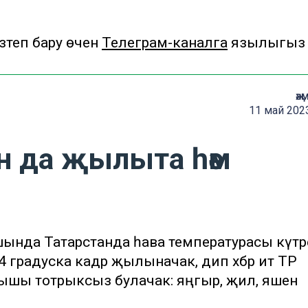
теп бару өчен
Телеграм-каналга
язылыгыз
җә
11 май 202
н да җылыта һәм
ашында Татарстанда һава температурасы күтә
24 градуска кадәр җылыначак, дип хәбәр итә ТР
торышы тотрыксыз булачак: яңгыр, җил, яшен