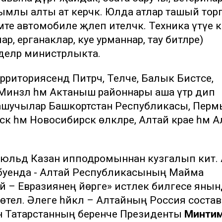
ымлы алты ат керәчәк. Юлда атлар ташый тор
әте автомобиле җәлеп ителәчәк. Техника үтүе 
, ерганаклар, куе урманнар, тау битләре)
деләр министрлыкта.
иториясендә Питрәч, Теләче, Балык Бистәсе,
инзәлә һәм Актаныш районнары аша үтәр дип
нашучылар Башкортстан Республикасы, Перм
ск һәм Новосибирск өлкәләре, Алтай крае һәм 
.
юльдә Казан ипподромыннан кузгалып китә.
 буенда - Алтай Республикасының Майма
 – Евразиянең йөрәге» истәлек билгесе яны
телә. Әлеге һәйкәл – Алтайның Россия соста
нан Татарстанның беренче Президенты
Минти