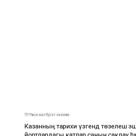
ТР Рәисе матбугат хезмәте
Казанның тарихи үзәгендә төзелеш эшл
йортлардагы катлар санын саклау һә