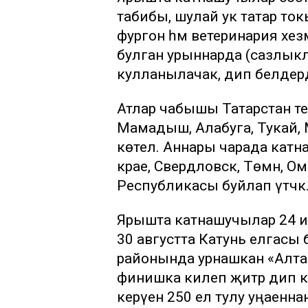
табибы, шулай ук татар ток
фургон һәм ветеринария хезм
булган урыннарда (сазлыклар
кулланылачак, дип белдер
Атлар чабышы Татарстан терр
Мамадыш, Алабуга, Тукай, М
көтелә. Аннары чарада кат
крае, Свердловск, Төмән, Ом
Республикасы буйлап үтәчәк
Ярышта катнашучылар 24 и
30 августта Катунь елгасы
районында урнашкан «Алтай
финишка килеп җитәр дип кө
керүенә 250 ел тулу уңаен