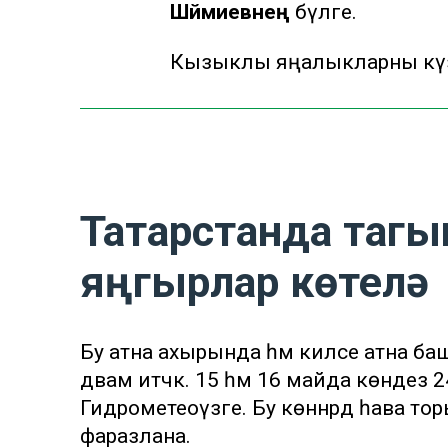
Шәймиевнең
бүләге.
Кызыклы яңалыкларны күзә
Татарстанда тагы
яңгырлар көтелә
Бу атна ахырында һәм киләсе атна б
дәвам итәчәк. 15 һәм 16 майда көндез 
Гидрометеоүзәге. Бу көннәрдә һава 
фаразлана.