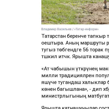
Владимир Васильев / «Татар-информ»
Татарстан беренче тапкыр 
оештыра. Аның маршруты р
тугыз төбәгендәге 56 торак
тәшкил итәчәк. Ярышта кана
«Ат чабышын үткәрүнең мак
милли традицияләрен попул
яшәүче тугандаш халыклар 
көненә багышлана», - дип хә
министрлыгының матбугат х
Ярышта катнашучылар соста