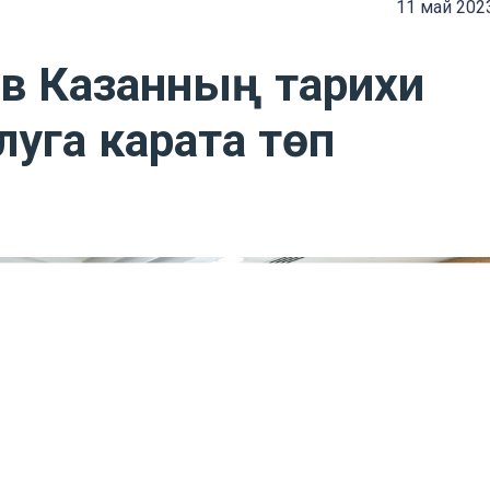
11 май 202
в Казанның тарихи
алуга карата төп