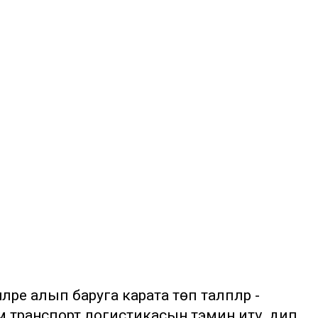
әре алып баруга карата төп таләпләр -
м транспорт логистикасын тәэмин итү, дип