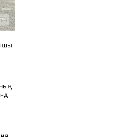
бышы
ының
ндә
рия