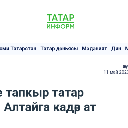
сми Татарстан
Татар дөньясы
Мәдәният
Дин
җә
11 май 202
е тапкыр татар
Алтайга кадәр ат