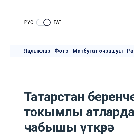
РУC
ТАТ
Яңалыклар
Фото
Матбугат очрашуы
Рә
Татарстан беренч
токымлы атларда 
чабышы үткәрә