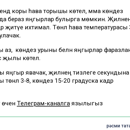
ендә коры һава торышы көтелә, әмма көндез
да бераз яңгырлар булырга мөмкин. Җилне
әр җитүе ихтимал. Төнлә һава температурасы 
улачак.
аз, ә көндез урыны белән яңгырлар фаразлан
с җылы көтелә.
ы яңгыр явачак, җилнең тизлеге секундына 
ы төнлә 3-8, көндез 15-20 градуска кадәр
у өчен
Телеграм-каналга
язылыгыз
рәсми тат