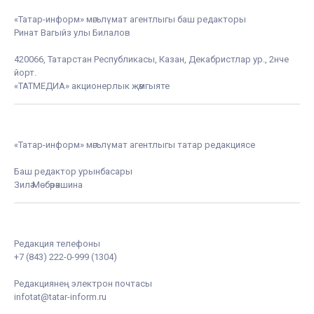
«Татар-информ» мәгълүмат агентлыгы баш редакторы
Ринат Вагыйз улы Билалов
420066, Татарстан Республикасы, Казан, Декабристлар ур., 2нче
йорт.
«ТАТМЕДИА» акционерлык җәмгыяте
«Татар-информ» мәгълүмат агентлыгы татар редакциясе
Баш редактор урынбасары
Зилә Мөбәрәкшина
Редакция телефоны
+7 (843) 222-0-999 (1304)
Редакциянең электрон почтасы
infotat@tatar-inform.ru