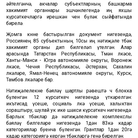
әйтелгәнчә, акчалар субъектларның башкарма
хакимият органнары эшчәнлегендә иң яхшы
күрсәткечләргә ирешкән өчен бүләк сыйфатында
бирелә.
Җомга көнне бастырылган документ нигезендә,
Россиянең 85 субъектының 10сы иң нәтиҗәле төбәк
хакимият органы дип билгеләп үтелгән. Алар
арасында Татарстан Республикасы, Төмән өлкәсе,
Ханты-Манси - Югра автономияле округы, Воронеж
өлкәсе, Чечня Республикасы, Әстерхан, Сахалин
өлкәләре, Ямал-Ненец автономияле округы, Курск,
Тамбов өлкәләре бар.
Нәтиҗәлелекне бәяләү шартлы рәвештә өч блокка
бүленгән 12 күрсәткеч нигезендә үткәрелгән:
икътисад үсеше, социаль өлкә үсеше, халыктан
сораштыру, шулай ук ике шәхси күрсәткеч нигезендә.
Барлык төбәкләр дә нәтиҗәлелекне комплекслы
бәяләү билгеләре нигезендә 1дән 83кә кадәр
категорияләр буенча бүленгән. Грантлар 1дән 20гә
кадәр категориягә кергән төбәкләргә генә бирелгән.