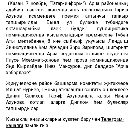
(Казан, 7 ноябрь, “Татар-информ”). Арча районының
әдәбият, сәнгать өлкәсендә яшь талантларына Гариф
Ахунов исемендәге премия алтынчы тапкыр
тапшырылды. Быел ул бүләккә түбәндәге
якташларыбыз лаек булды: публицистика
номинациясендә кызыксындыру премиясенә Түбән
Аты мәктәбенең 8 нче сыйныф укучысы Ландыш
Зиннәтуллина һәм Арчадан Зөһрә Зарипова, шигърият
номинациясендә Арча педагогия көллияте студенты
Гөлүсә Мөхәммәтҗанова һәм проза номинациясендә
Яңа Кырлайдан Нияз Мансуров, дип белдерә “Арча
хәбәрләре”.
Җиңүчеләрне район башкарма комитеты җитәкчесе
Илшат Нуриев, ТРның атказанган сәнгать эшлеклесе
Данил Салихов, Гариф Ахуновның кызы Наилә
Ахунова котлап, аларга Диплом һәм бүләкләр
тапшырдылар.
Кызыклы яңалыкларны күзәтеп бару өчен
Телеграм-
каналга
язылыгыз