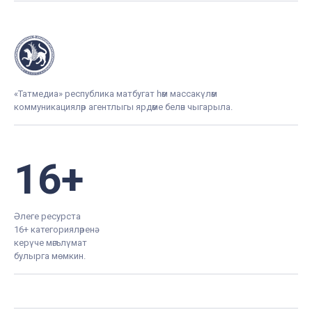
«Татмедиа» республика матбугат һәм массакүләм
коммуникацияләр агентлыгы ярдәме белән чыгарыла.
16+
Әлеге ресурста
16+ категорияләренә
керүче мәгълүмат
булырга мөмкин.