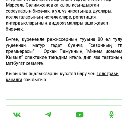
Марсель Сәлимҗановка кызыксындырган
сорауларын бирәчәк, ә ул, үз чиратында, дуслары,
коллегаларының истәлекләре, репетиция,
интервьюларының видеоязмалары аша җавап
бирәчәк.
Бүген, күренекле режиссерның тууына 80 ел тулу
уңаеннан, матур гадәт буенча, “сезонның төп
премьерасы” – Орхан Памукның “Минем исемем
Кызыл” спектакле тәкъдим ителә, дип яза театрның
матбугат хезмәте.
Кызыклы яңалыкларны күзәтеп бару өчен
Телеграм-
каналга
язылыгыз