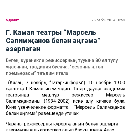
мәдәният
7 ноябрь 2014 10:53
Г. Камал театры “Марсель
Сәлимҗанов белән әңгәмә”
әзерләгән
Бүген, күренекле режиссерның тууына 80 ел тулу
уңаеннан, традиция буенча, “сезонның төп
премьерасы” тәкъдим ителә
(Казан, 7 ноябрь, “Татар-информ”). 10 ноябрь 19.00
сәгатьтә Г.Камал исемендәге Татар дәүләт академия
театрында мәшһүр режиссер Марсель
Сәлимҗановны (1934-2002) искә алу кичәсе була.
Кичә үзенчәлекле форматта − “Марсель Сәлимҗанов
белән әңгәмә” рәвешендә үтәчәк.
Чараны режиссерны күрергә, аның белән эшләргә
өлгермәгән яшь артистлар алып баруы көтелә. Алар