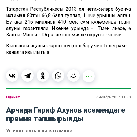
Татарстан Республикасы 2013 ел нәтиҗәләре буенча
ихтимал 83тән 66,8 балл туплап, 1 нче урынны алган.
Бу аңа 216 миллион 410 мең сум күләмендә грант
алуны гарантияли. Икенче урында - Төмән өлкәсе, ә
Ханты-Манси - Югра автономияле округы - өченче.
Кызыклы яңалыкларны күзәтеп бару өчен
Телеграм-
каналга
язылыгыз
мәдәният
7 ноябрь 2014 11:20
Арчада Гариф Ахунов исемендәге
премия тапшырылды
Ул инде алтынчы ел гамәлдә