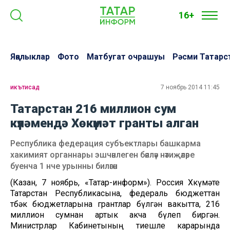
16+
Яңалыклар
Фото
Матбугат очрашуы
Рәсми Татарс
икътисад
7 ноябрь 2014 11:45
Татарстан 216 миллион сум
күләмендә Хөкүмәт гранты алган
Республика федерация субъектлары башкарма
хакимият органнары эшчәнлеген бәяләү нәтиҗәләре
буенча 1 нче урынны биләгән
(Казан, 7 ноябрь, «Татар-информ»). Россия Хөкүмәте
Татарстан Республикасына, федераль бюджеттан
төбәк бюджетларына грантлар бүлгән вакытта, 216
миллион сумнан артык акча бүлеп биргән.
Министрлар Кабинетының тиешле карарында