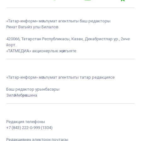
«Татар-информ» мәгълүмат агентлыгы баш редакторы
Ринат Вагыйз улы Билалов
420066, Татарстан Республикасы, Казан, Декабристлар ур., 2нче
йорт.
«ТАТМЕДИА» акционерлык җәмгыяте
«Татар-информ» мәгълүмат агентлыгы татар редакциясе
Баш редактор урынбасары
Зилә Мөбәрәкшина
Редакция телефоны
+7 (843) 222-0-999 (1304)
Редакциянең электрон почтасы