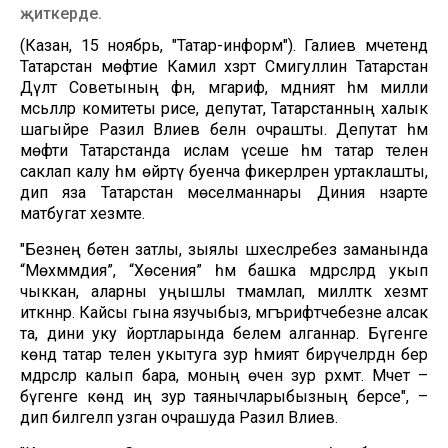
җиткерде.
(Казан, 15 ноябрь, "Татар-информ"). Галиев мәчетендә
Татарстан мөфтие Камил хәзрәт Сәмигуллин Татарстан
Дәүләт Советының фән, мәгариф, мәдәният һәм милли
мәсьәләләр комитеты рәисе, депутат, Татарстанның халык
шагыйре Разил Вәлиев белән очрашты. Депутат һәм
мөфти Татарстанда ислам үсеше һәм татар телен
саклап калу һәм өйрәтү буенча фикерләрен уртаклашты,
дип яза Татарстан мөселманнары Диния нәзарәте
матбугат хезмәте.
"Безнең бөтен затлы, зыялы шәхесләребез заманында
“Мөхәммәдия”, “Хөсәения” һәм башка мәдрәсәләрдә укып
чыккан, аларны уңышлы тәмамлап, милләткә хезмәт
иткәннәр. Кайсы гына язучыбыз, мәгърифәтчебезне алсак
та, дини уку йортларында белем алганнар. Бүгенге
көндә татар телен укытуга зур әһәмият бирүчеләрдән бер
мәдрәсәләр калып бара, моның өчен зур рәхмәт. Мәчет –
бүгенге көндә иң зур таянычларыбызның берсе", –
дип билгеләп узган очрашуда Разил Вәлиев.