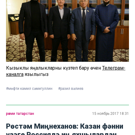
Кызыклы яңалыкларны күзәтеп бару өчен
Телеграм-
каналга
язылыгыз
#мөфти камил сәмигуллин
#разил вәлиев
рәсми татарстан
15 ноябрь 2017 18:31
Рөстәм Миңнеханов: Казан фәнни
үзәге Россиядә иң яхшылардан