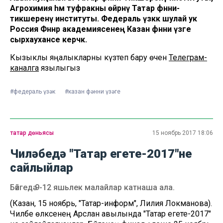
Агрохимия һәм туфракны өйрәнү Татар фәнни-
тикшеренү институты. Федераль үзәккә шулай ук
Россия Фәннәр академиясенең Казан фәнни үзәге
сырхауханәсе керәчәк.
Кызыклы яңалыкларны күзәтеп бару өчен
Телеграм-
каналга
язылыгыз
#федераль үзәк
#казан фәнни үзәге
татар дөньясы
15 ноябрь 2017 18:06
Чиләбедә "Татар егете-2017"не
сайлыйлар
Бәйгедә 9-12 яшьлек малайлар катнаша ала.
(Казан, 15 ноябрь, "Татар-информ", Лилия Локманова).
Чиләбе өлкәсенең Арслан авылында "Татар егете-2017"