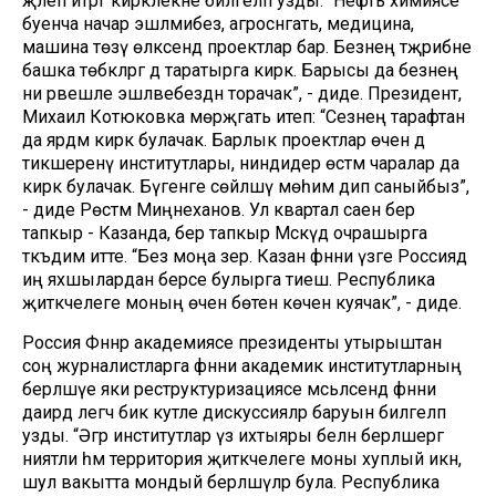
җәлеп итәргә кирәклекне билгеләп узды. “Нефть химиясе
буенча начар эшләмибез, агросәнәгать, медицина,
машина төзү өлкәсендә проектлар бар. Безнең тәҗрибәне
башка төбәкләргә дә таратырга кирәк. Барысы да безнең
ни рәвешле эшләвебездән торачак”, - диде. Президент,
Михаил Котюковка мөрәҗәгать итеп: “Сезнең тарафтан
да ярдәм кирәк булачак. Барлык проектлар өчен дә
тикшеренү институтлары, ниндидер өстәмә чаралар да
кирәк булачак. Бүгенге сөйләшү мөһим дип саныйбыз”,
- диде Рөстәм Миңнеханов. Ул квартал саен бер
тапкыр - Казанда, бер тапкыр Мәскәүдә очрашырга
тәкъдим итте. “Без моңа әзер. Казан фәнни үзәге Россиядә
иң яхшылардан берсе булырга тиеш. Республика
җитәкчелеге моның өчен бөтен көчен куячак”, - диде.
Россия Фәннәр академиясе президенты утырыштан
соң журналистларга фәнни академик институтларның
берләшүе яки реструктуризациясе мәсьәләсендә фәнни
даирәдә әлегәчә бик куәтле дискуссияләр баруын билгеләп
узды. “Әгәр институтлар үз ихтыяры белән берләшергә
ниятли һәм территория җитәкчелеге моны хуплый икән,
шул вакытта мондый берләшүләр була. Республика