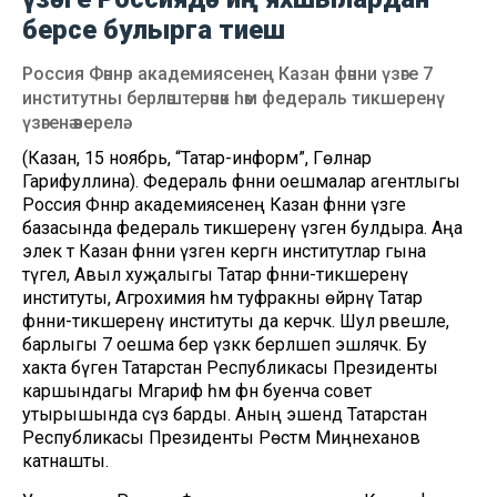
берсе булырга тиеш
Россия Фәннәр академиясенең Казан фәнни үзәге 7
институтны берләштерәчәк һәм федераль тикшеренү
үзәгенә әверелә.
(Казан, 15 ноябрь, “Татар-информ”, Гөлнар
Гарифуллина). Федераль фәнни оешмалар агентлыгы
Россия Фәннәр академиясенең Казан фәнни үзәге
базасында федераль тикшеренү үзәген булдыра. Аңа
элек тә Казан фәнни үзәгенә кергән институтлар гына
түгел, Авыл хуҗалыгы Татар фәнни-тикшеренү
институты, Агрохимия һәм туфракны өйрәнү Татар
фәнни-тикшеренү институты да керәчәк. Шул рәвешле,
барлыгы 7 оешма бер үзәккә берләшеп эшләячәк. Бу
хакта бүген Татарстан Республикасы Президенты
каршындагы Мәгариф һәм фән буенча совет
утырышында сүз барды. Аның эшендә Татарстан
Республикасы Президенты Рөстәм Миңнеханов
катнашты.