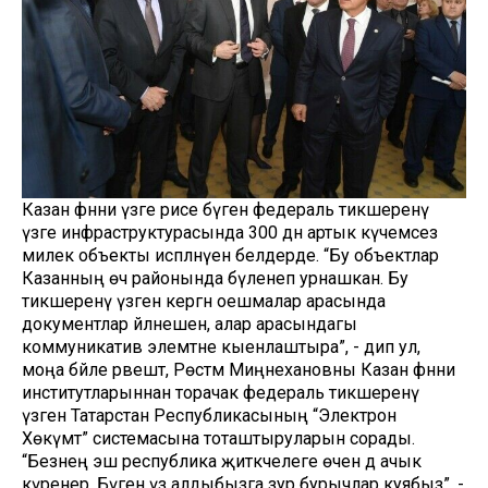
Казан фәнни үзәге рәисе бүген федераль тикшеренү
үзәге инфраструктурасында 300 дән артык күчемсез
милек объекты исәпләнүен белдерде. “Бу объектлар
Казанның өч районында бүленеп урнашкан. Бу
тикшеренү үзәгенә кергән оешмалар арасында
документлар әйләнешен, алар арасындагы
коммуникатив элемтәне кыенлаштыра”, - дип ул,
моңа бәйле рәвештә, Рөстәм Миңнехановны Казан фәнни
институтларыннан торачак федераль тикшеренү
үзәген Татарстан Республикасының “Электрон
Хөкүмәт” системасына тоташтыруларын сорады.
“Безнең эш республика җитәкчелеге өчен дә ачык
күренер. Бүген үз алдыбызга зур бурычлар куябыз”, -