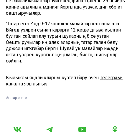
не сайлайлаячаклар. Бәйгенең финал өлеше 25 ноябрь
көнне авылның мәдәният йортында узачак, дип хәбәр итә
оештыручылар.
"Татар егете"ндә 9-12 яшьлек малайлар катнаша ала.
Бәйгедә үзләрен сынап карарга 12 кеше дәгъва кылган
булган, сайлап алу турын шуларның 8 се узган.
Оештыручылар иң элек аларның татар телен белү
дәрәҗәсенә игътибар биргән. Шулай ук малайлар иҗади
яктан үзләрен күрсәткән: җырлаган, биегән, шигырьләр
сөйләгән.
Кызыклы яңалыкларны күзәтеп бару өчен
Телеграм-
каналга
язылыгыз
#татар егете