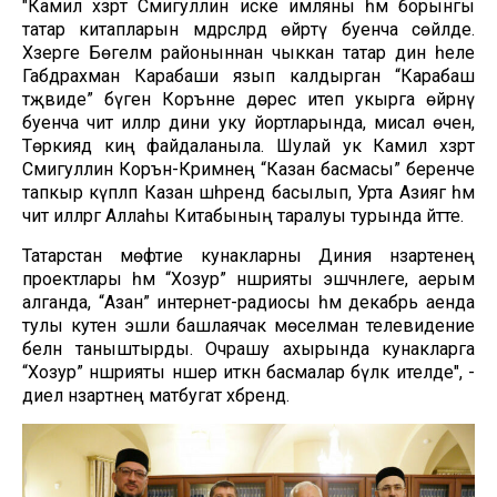
"Камил хәзрәт Сәмигуллин иске имляны һәм борынгы
татар китапларын мәдрәсәләрдә өйрәтү буенча сөйләде.
Хәзерге Бөгелмә районыннан чыккан татар дин әһеле
Габдрахман Карабаши язып калдырган “Карабаш
тәҗвиде” бүген Коръәнне дөрес итеп укырга өйрәнү
буенча чит илләр дини уку йортларында, мисал өчен,
Төркиядә киң файдаланыла. Шулай ук Камил хәзрәт
Сәмигуллин Коръән-Кәримнең “Казан басмасы” беренче
тапкыр күпләп Казан шәһәрендә басылып, Урта Азиягә һәм
чит илләргә Аллаһы Китабының таралуы турында әйтте.
Татарстан мөфтие кунакларны Диния нәзарәтенең
проектлары һәм “Хозур” нәшрияты эшчәнлеге, аерым
алганда, “Азан” интернет-радиосы һәм декабрь аенда
тулы куәтенә эшли башлаячак мөселман телевидение
белән таныштырды. Очрашу ахырында кунакларга
“Хозур” нәшрияты нәшер иткән басмалар бүләк ителде", -
диелә нәзарәтнең матбугат хәбәрендә.