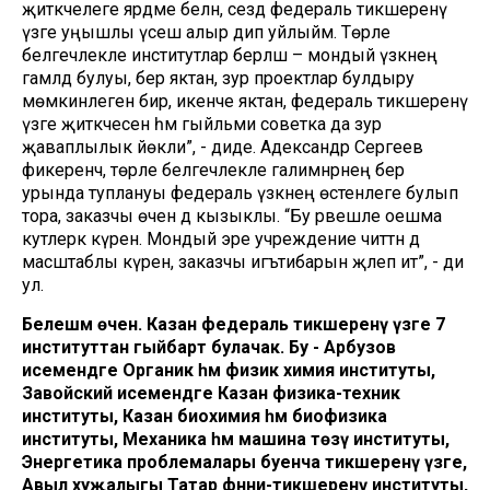
җитәкчелеге ярдәме белән, сездә федераль тикшеренү
үзәге уңышлы үсеш алыр дип уйлыйм. Төрле
белгечлекле институтлар берләшә – мондый үзәкнең
гамәлдә булуы, бер яктан, зур проектлар булдыру
мөмкинлеген бирә, икенче яктан, федераль тикшеренү
үзәге җитәкчесенә һәм гыйльми советка да зур
җаваплылык йөкли”, - диде. Адександр Сергеев
фикеренчә, төрле белгечлекле галимнәрнең бер
урында туплануы федераль үзәкнең өстенлеге булып
тора, заказчы өчен дә кызыклы. “Бу рәвешле оешма
куәтлерәк күренә. Мондый эре учреждение читтән дә
масштаблы күренә, заказчы игътибарын җәлеп итә”, - ди
ул.
Белешмә өчен. Казан федераль тикшеренү үзәге 7
институттан гыйбарәт булачак. Бу - Арбузов
исемендәге Органик һәм физик химия институты,
Завойский исемендәге Казан физика-техник
институты, Казан биохимия һәм биофизика
институты, Механика һәм машина төзү институты,
Энергетика проблемалары буенча тикшеренү үзәге,
Авыл хуҗалыгы Татар фәнни-тикшеренү институты,