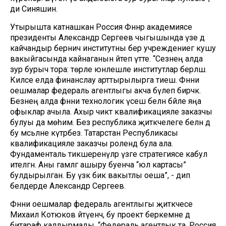
ди Синяшин.
Утырышта катнашкан Россия Фәннәр академиясе
президенты Александр Сергеев чыгышында үзе дә
кайчандыр берничә институтны бер учреждениегә кушу
вакыйгасында кайнаганын әйтеп үтте. “Сезнең алда
зур бурыч тора: төрле юнәлешле институтлар берләшә.
Киләсе елда финанслау арттырылырга тиеш. Фәнни
оешмалар федераль агентлыгы акча бүлеп бирәчәк.
Безнең алда фәнни технологик үсеш белән бәйле яңа
офыклар ачыла. Ахыр чиктә квалификацияле заказчы
булуы да мөһим. Без республика җитәкчелеге белән дә
бу мәсьәләне күтәрәбез. Татарстан Республикасы
квалификацияле заказчы ролендә була ала.
Фундаменталь тикшеренүләр үзәге стратегиясе кабул
ителгән. Аны гамәлгә ашыру буенча “юл картасы”
булдырылган. Бу үзәк бик вакытлы оеша”, - дип
белдерде Александр Сергеев.
Фәнни оешмалар федераль агентлыгы җитәкчесе
Михаил Котюков әйтүенчә, бу проект беркемне дә
битараф калдырмады. “Федераль агентлык та, Россия