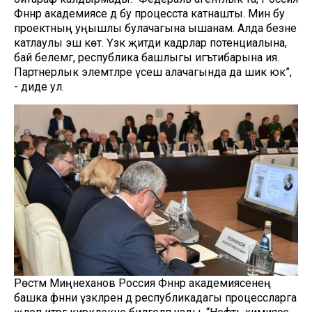
Фәннәр академиясе дә бу процесста катнашты. Мин бу
проектның уңышлы булачагына ышанам. Алда безне
катлаулы эш көтә. Үзәк җитди кадрлар потенциалына,
бай белемгә, республика башлыгы игътибарына ия.
Партнерлык элемтәләре үсеш алачагында да шик юк”,
- диде ул.
Рөстәм Миңнеханов Россия Фәннәр академиясенең
башка фәнни үзәкләрен дә республикадагы процессларга