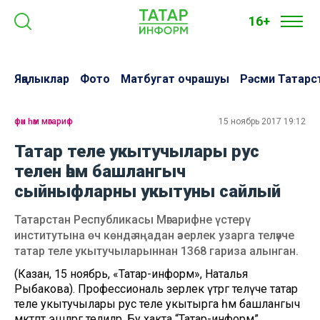
16+
Яңалыклар
Фото
Матбугат очрашуы
Рәсми Татарс
фән һәм мәгариф
15 ноябрь 2017 19:12
Татар теле укытучылары рус
телен һәм башлангыч
сыйныфларны укытуны сайлый
Татарстан Республикасы Мәгарифне үстерү
институтына өч көндә яңадан әзерлек узарга теләүче
татар теле укытучыларыннан 1368 гариза алынган.
(Казан, 15 ноябрь, «Татар-информ», Наталья
Рыбакова). Профессиональ әзерлек үтәргә теләүче татар
теле укытучылары рус теле укытырга һәм башлангыч
мәктәптә эшләргә телиләр. Бу хакта “Татар-информ”