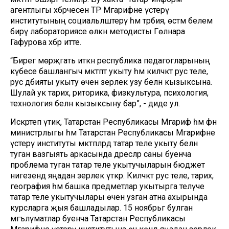
агентлыгы хәбәрчесенә ТР Мәгарифне үстерү
институтының социальләштерү һәм тәрбия, өстәмә белем
бирү лабораториясе өлкән методисты Гөлнара
Гафурова хәбәр итте.
“Бирегә мөрәҗәгать иткән республика педагогларының
күбесе башлангыч мәктәптә укыту һәм киләчәктә рус теле,
рус әдәбияты укыту өчен әзерлек узу белән кызыксына.
Шулай ук тарих, риторика, физкультура, психология,
технология белән кызыксыну бар”, - диде ул.
Искәртеп үтик, Татарстан Республикасы Мәгариф һәм фән
министрлыгы һәм Татарстан Республикасы Мәгарифне
үстерү институты мәктәпләрдә татар теле укыту белән
туган вазгыять аркасында дәресләр саны буенча
проблема туган татар теле укытучыларын бюджет
нигезендә яңадан әзерлек үткәрә. Киләчәктә рус теле, тарих,
география һәм башка предметлар укытырга теләүче
татар теле укытучылары өчен узган атна ахырында
курсларга җыя башладылар. 15 ноябрьгә булган
мәгълүматлар буенча Татарстан Республикасы