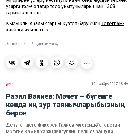
Мәгарифне үстерү институтына өч көндә яңадан әзерлек
узарга теләүче татар теле укытучыларыннан 1368
гариза алынган.
Кызыклы яңалыкларны күзәтеп бару өчен
Телеграм-
каналга
язылыгыз
#татар теле
#яңадан әзерләү
дин
15 ноябрь 2017 18:49
Разил Вәлиев: Мәчет – бүгенге
көндә иң зур таянычларыбызның
берсе
Депутат әлеге фикерен Галиев мәчетендә Татарстан
мөфтие Камил хәзрәт Сәмигуллин белән очрашуда