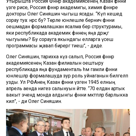
Утырышта Россия Фәннәр академиясенең Казан фәнни
үзәге рәисе, Россия фәннәр академигы, химия фәннәре
докторы Олег Синяшин чыгыш ясады. “Күп кешедә
сорау туа: нәрсә бу? Төрле юнәлешле берничә фәнни
оешмадан формалашкан ясалма бер структурамы,
яки республикада академик фәннең яңа дәрәҗәгә
чыгуымы? Бу сорауга якындагы елларга үсеш
программасы җавап бирергә тиеш”, - диде.
Олег Синяшин, тарихка күз салып, Россия фәннәр
академиясенең Казан филиалын оештыру
республикада яңа фундаменталь һәм гамәли фәнни
юнәлешләр формалашуда зур роль уйнаганын билгеләп
узды. Ул РФАнең Казан фәнни үзәгенә 1945 елның
апрель аенда нигез салынуын әйтте. “70 елдан артык
вакыт эчендә монда алдынгы фәнни мәктәпләр барлыкка
килә”, - ди Олег Синяшин.