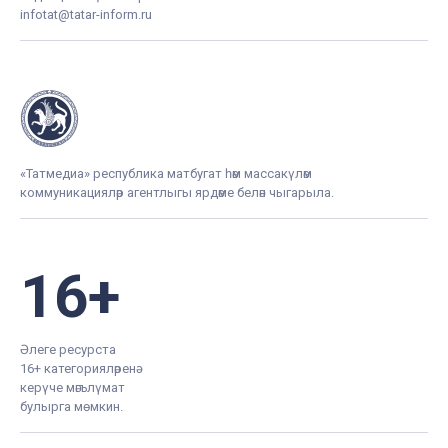
infotat@tatar-inform.ru
«Татмедиа» республика матбугат һәм массакүләм
коммуникацияләр агентлыгы ярдәме белән чыгарыла.
16+
Әлеге ресурста
16+ категорияләренә
керүче мәгълүмат
булырга мөмкин.