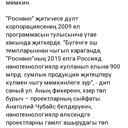
мөмкин.
“Роснано” җитәкчесе дәүләт
корпорациясенең 2009 ел
программасын тулысынча үтәве
хакында җиткерде. “Бүгенге эш
темпларыннан чыгып караганда,
“Роснано”ның 2015 елга Россиядә
нанотехнологияләр кулланып елына 900
млрд. сумлык продукция җитештерү
күләменә чыгу мөмкинлеге зур”, - дип
саный ул. Аның фикеренчә, хәзер төп
бурыч – проектларның сыйфаты.
Анатолий Чубайс белдерүенчә,
нанотехнологияләр өлкәсендәге
проектларны гамәлгә ашырудагы төп