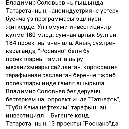
Владимир Соловьев чыгышында
Татарстанның наноиндустрияне үстерү
буенча үз программасы эшләнүен
җиткерде. Ул гомуми инвестицияләр
күләме 180 млрд. сумнан артык булган
184 проектны эченә ала. Аның сүзләренә
караганда, “Роснано” белән бу
проектларны гамәлгә ашыру
механизмнары сайланган, корпорация
тарафыннан расланган беренче тәҗрибә
проектлары инде гамәлгә ашырыла.
Владимир Соловьев белдерүенчә,
бертөркем нанопроект инде “Татнефть”,
“Түбән Кама нефтехим” тарафыннан
инвестицияләнә. Бүгенге көндә
Татарстанның 13 проекты “Роснано”да