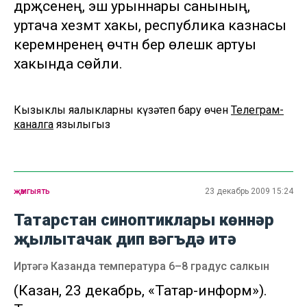
дәрәҗәсенең, эш урыннары санының,
уртача хезмәт хакы, республика казнасы
керемнәренең өчтән бер өлешкә артуы
хакында сөйли.
Кызыклы яңалыкларны күзәтеп бару өчен
Телеграм-
каналга
язылыгыз
җәмгыять
23 декабрь 2009 15:24
Татарстан синоптиклары көннәр
җылытачак дип вәгъдә итә
Иртәгә Казанда температура 6–8 градус салкын
(Казан, 23 декабрь, «Татар-информ»).