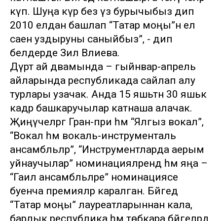
күп. Шуңа күрә без үз бурычыбыз дип
2010 елдан башлап “Татар моңы”н ел
саен уздыруны саныйбыз”, - дип
белдерде Зилә Вәлиева.
Дүрт ай дәвамында – гыйнвар-апрель
айларында республикада сайлап алу
турлары узачак. Анда 15 яшьтән 30 яшькә
кадәр башкаручылар катнаша алачак.
Җиңүчеләргә Гран-при һәм “Ялгыз вокал”,
“Вокал һәм вокаль-инструменталь
ансамбльләр”, “Инструментларда аерым
уйнаучылар” номинацияләрендә һәм яңа –
“Гаилә ансамбльләре” номинациясе
буенча премияләр каралган. Бәйгедә
“Татар моңы” лауреатларыннан кала,
барлык республика һәм төбәкара бәйгеләрдә