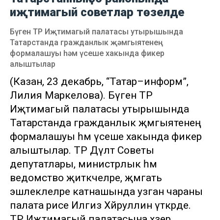
иҗтимагый советлар төзелде
Бүген ТР Иҗтимагый палатасы утырышында
Татарстанда гражданлык җәмгыятенең
формалашуы һәм үсеше хакында фикер
алыштылар
(Казан, 23 декабрь, “Татар–информ”,
Лилия Маркелова). Бүген ТР
Иҗтимагый палатасы утырышында
Татарстанда гражданлык җәмгыятенең
формалашуы һәм үсеше хакында фикер
алыштылар. ТР Дәүләт Советы
депутатлары, министрлык һәм
ведомство җитәкчеләре, җәмәгать
эшлеклеләре катнашында узган чараны
палата рәисе Илгиз Хәйруллин үткәрде.
ТР Иҗтимагый палатасына хәзер