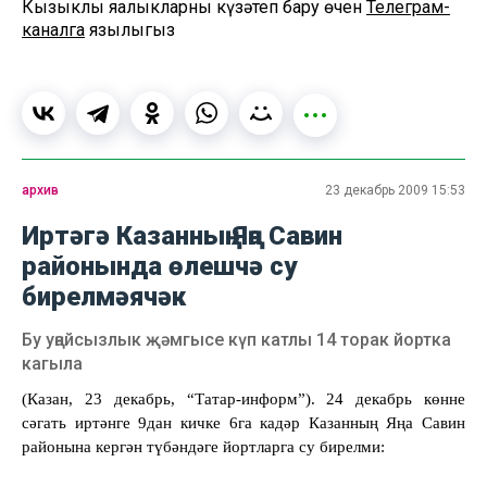
Кызыклы яңалыкларны күзәтеп бару өчен
Телеграм-
каналга
язылыгыз
архив
23 декабрь 2009 15:53
Иртәгә Казанның Яңа Савин
районында өлешчә су
бирелмәячәк
Бу уңайсызлык җәмгысе күп катлы 14 торак йортка
кагыла
(Казан, 23 декабр
ь
, “Татар-информ”). 24 декабрь көнне
сәгать иртәнге 9дан кичке 6га кадәр Казанның Яңа Савин
районына кергән түбәндәге йортларга су бирелми: