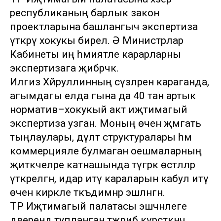
республиканың барлык закон
проектларына башлангыч экспертиза
үткәрү хокукы бирелә. Ә Министрлар
Кабинеты иң әһәмиятле карарларны
экспертизага җибәрәчәк.
Илгиз Хәйруллинның сүзләренә караганда,
агымдагы елда гына да 40 тан артык
норматив–хокукый акт иҗтимагый
экспертиза узган. Моның өчен җәмәгать
тыңлаулары, дәүләт структуралары һәм
коммерцияле булмаган оешмаларның
җитәкчеләре катнашында түгәрәк өстәлләр
үткәрелгән, идарә итү караларын кабул итү
өчен кирәкле тәкъдимнәр эшләнгән.
ТР Иҗтимагый палатасы эшчәнлеге
дәверендә тупланган тәҗрибә күрсәткәнчә,