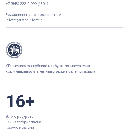
+7 (843) 222-0-999 (1304)
Редакциянең электрон почтасы
infotat@tatar-inform.ru
«Татмедиа» республика матбугат һәм массакүләм
коммуникацияләр агентлыгы ярдәме белән чыгарыла.
16+
Әлеге ресурста
16+ категорияләренә
керүче мәгълүмат