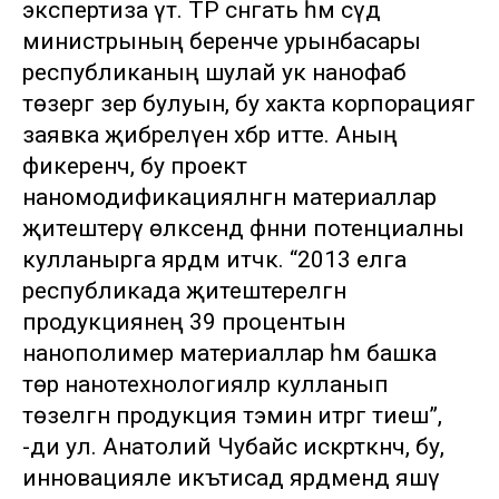
экспертиза үтә. ТР сәнәгать һәм сәүдә
министрының беренче урынбасары
республиканың шулай ук нанофаб
төзергә әзер булуын, бу хакта корпорациягә
заявка җибәрелүен хәбәр итте. Аның
фикеренчә, бу проект
наномодификацияләнгән материаллар
җитештерү өлкәсендә фәнни потенциалны
кулланырга ярдәм итәчәк. “2013 елга
республикада җитештерелгән
продукциянең 39 процентын
нанополимер материаллар һәм башка
төр нанотехнологияләр кулланып
төзелгән продукция тәэмин итәргә тиеш”,
-ди ул. Анатолий Чубайс искәрткәнчә, бу,
инновацияле икътисад ярдәмендә яшәү