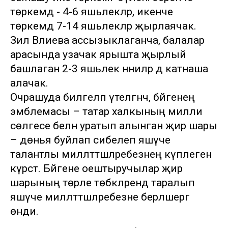
төркемдә - 4-6 яшьлекләр, икенче
төркемдә 7-14 яшьлекләр җырлаячак.
Зилә Вәлиева ассызыклаганча, балалар
арасында узачак ярышта җырлый
башлаган 2-3 яшьлек нәниләр дә катнаша
алачак.
Очрашуда билгеләп үтелгәнчә, бәйгенең
эмблемасы – татар халкының милли
сөлгесе белән уратып алынган җир шары
– дөнья буйлап сибелеп яшәүче
талантлы милләттәшләребезнең күплеген
күрсәтә. Бәйгене оештыручылар җир
шарының төрле төбәкләрендә таралып
яшәүче милләттәшләребезне берләшергә
өнди.