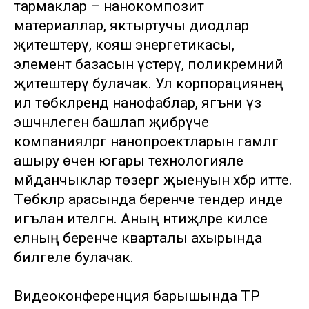
тармаклар – нанокомпозит
материаллар, яктыртучы диодлар
җитештерү, кояш энергетикасы,
элемент базасын үстерү, поликремний
җитештерү булачак. Ул корпорациянең
ил төбәкләрендә нанофаблар, ягъни үз
эшчәнлеген башлап җибәрүче
компанияләргә нанопроектларын гамәлгә
ашыру өчен югары технологияле
мәйданчыклар төзергә җыенуын хәбәр итте.
Төбәкләр арасында беренче тендер инде
игълан ителгән. Аның нәтиҗәләре киләсе
елның беренче кварталы ахырында
билгеле булачак.
Видеоконференция барышында ТР