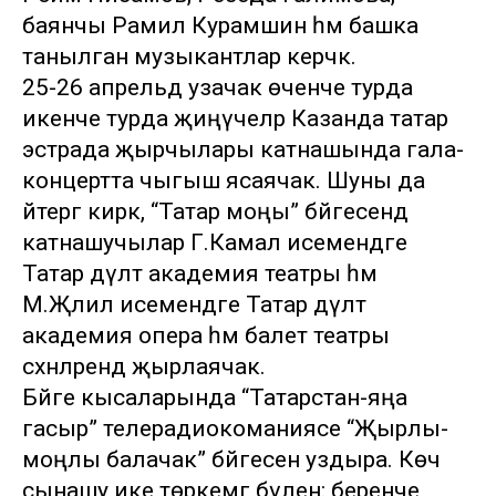
баянчы Рамил Курамшин һәм башка
танылган музыкантлар керәчәк.
25-26 апрельдә узачак өченче турда
икенче турда җиңүчеләр Казанда татар
эстрада җырчылары катнашында гала-
концертта чыгыш ясаячак. Шуны да
әйтергә кирәк, “Татар моңы” бәйгесендә
катнашучылар Г.Камал исемендәге
Татар дәүләт академия театры һәм
М.Җәлил исемендәге Татар дәүләт
академия опера һәм балет театры
сәхнәләрендә җырлаячак.
Бәйге кысаларында “Татарстан-яңа
гасыр” телерадиокоманиясе “Җырлы-
моңлы балачак” бәйгесен уздыра. Көч
сынашу ике төркемгә бүленә: беренче