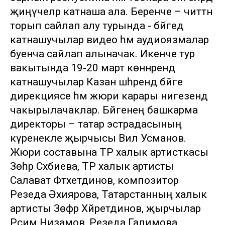
җиңүчеләр катнаша ала. Беренче – читтән
торып сайлап алу турында - бәйгедә
катнашучылар видео һәм аудиоязмалар
буенча сайлап алыначак. Икенче тур
вакытында 19-20 март көннәрендә
катнашучылар Казан шәһәрендә бәйге
дирекциясе һәм жюри карары нигезендә
чакырылачаклар. Бәйгенең башкарма
директоры – татар эстрадасының
күренекле җырчысы Вил Усманов.
Жюри составына ТР халык артисткасы
Зөһрә Сәхәбиева, ТР халык артисты
Салават Фәтхетдинов, композитор
Резеда Әхиярова, Татарстанның халык
артисты Зөфәр Хәйретдинов, җырчылар
Рәсим Низамов, Резеда Галимова,