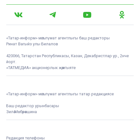
«Татар-информ» мәгълүмат агентлыгы баш редакторы
Ринат Вагыйз улы Билалов
420066, Татарстан Республикасы, Казан, Декабристлар ур., 2нче
йорт.
«ТАТМЕДИА» акционерлык җәмгыяте
«Татар-информ» мәгълүмат агентлыгы татар редакциясе
Баш редактор урынбасары
Зилә Мөбәрәкшина
Редакция телефоны