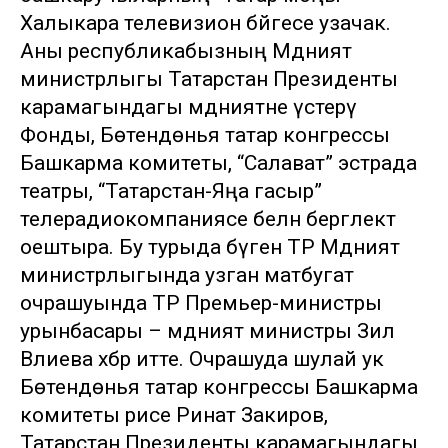
Халыкара телевизион бәйгесе узачак.
Аны республикабызның Мәдәният
министрлыгы Татарстан Президенты
карамагындагы мәдәниятне үстерү
Фонды, Бөтендөнья татар конгрессы
Башкарма комитеты, “Салават” эстрада
театры, “Татарстан-Яңа гасыр”
телерадиокомпаниясе белән бергәлектә
оештыра. Бу турыда бүген ТР Мәдәният
министрлыгында узган матбугат
очрашуында ТР Премьер-министры
урынбасары – мәдәният министры Зилә
Вәлиева хәбәр итте. Очрашуда шулай ук
Бөтендөнья татар конгрессы Башкарма
комитеты рәисе Ринат Закиров,
Татарстан Президенты карамагындагы