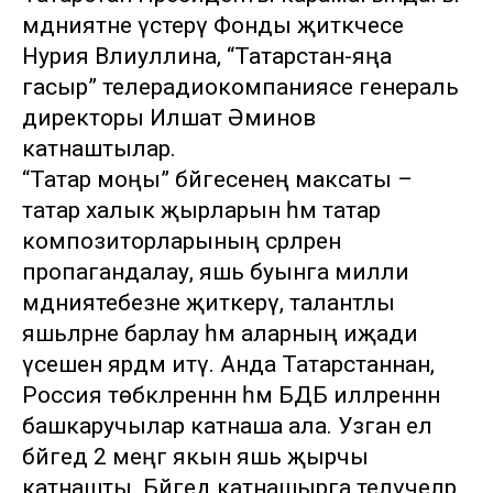
мәдәниятне үстерү Фонды җитәкчесе
Нурия Вәлиуллина, “Татарстан-яңа
гасыр” телерадиокомпаниясе генераль
директоры Илшат Әминов
катнаштылар.
“Татар моңы” бәйгесенең максаты –
татар халык җырларын һәм татар
композиторларының әсәрләрен
пропагандалау, яшь буынга милли
мәдәниятебезне җиткерү, талантлы
яшьләрне барлау һәм аларның иҗади
үсешенә ярдәм итү. Анда Татарстаннан,
Россия төбәкләреннән һәм БДБ илләреннән
башкаручылар катнаша ала. Узган ел
бәйгедә 2 меңгә якын яшь җырчы
катнашты. Бәйгедә катнашырга теләүчеләр