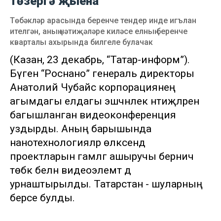
төзергә җыена
Төбәкләр арасында беренче тендер инде игълан
ителгән, аның нәтиҗәләре киләсе елның беренче
кварталы ахырында билгеле булачак
(Казан, 23 декабрь, “Татар-информ”).
Бүген “Роснано” генераль директоры
Анатолий Чубайс корпорациянең
агымдагы елдагы эшчәнлек нәтиҗәләренә
багышланган видеоконференция
уздырды. Аның барышында
нанотехнологияләр өлкәсендә
проектларын гамәлгә ашыручы берничә
төбәк белән видеоэлемтә дә
урнаштырылды. Татарстан - шуларның
берсе булды.