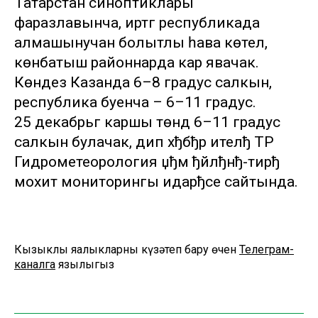
Татарстан синоптиклары
фаразлавынча, иртәгә республикада
алмашынучан болытлы һава көтелә,
көнбатыш районнарда кар явачак.
Көндез Казанда 6–8 градус салкын,
республика буенча – 6–11 градус.
25 декабрьгә каршы төндә 6–11 градус
салкын булачак, дип хђбђр ителђ ТР
Гидрометеорология џђм ђйлђнђ-тирђ
мохит мониторингы идарђсе сайтында.
Кызыклы яңалыкларны күзәтеп бару өчен
Телеграм-
каналга
язылыгыз