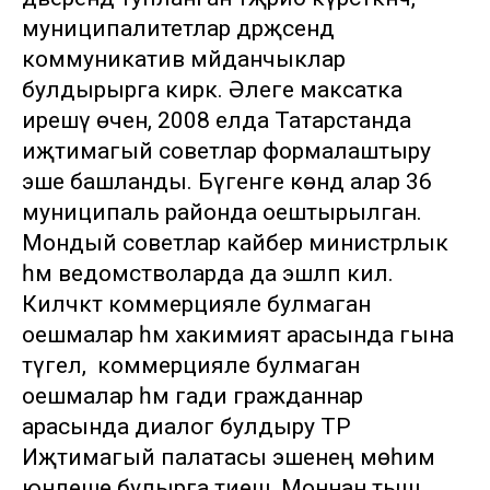
муниципалитетлар дәрәҗәсендә
коммуникатив мәйданчыклар
булдырырга кирәк. Әлеге максатка
ирешү өчен, 2008 елда Татарстанда
иҗтимагый советлар формалаштыру
эше башланды. Бүгенге көндә алар 36
муниципаль районда оештырылган.
Мондый советлар кайбер министрлык
һәм ведомстволарда да эшләп килә.
Киләчәктә коммерцияле булмаган
оешмалар һәм хакимият арасында гына
түгел, ә коммерцияле булмаган
оешмалар һәм гади гражданнар
арасында диалог булдыру ТР
Иҗтимагый палатасы эшенең мөһим
юнәлеше булырга тиеш. Моннан тыш,