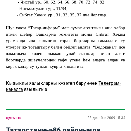
- Чист
ай ур.,
60, 62, 64, 66, 68, 70, 72, 74, 82;
- Нигъмәтуллин ур., 11/84;
- Сибгат Хәким ур., 31, 33, 35, 37 нче йортлар.
Шул хакта “Татар-информ” мәгълүмат агентлыгы аша хәбәр
иткән шәһәр Башкарма комитеты моны Сибгат Хәким
урамында яңа салынган торак йортларны гамәлдәге су
үткәргечкә тоташтыру белән бәйләп аңлата. “Водоканал” исә
вакытлыча килеп чыккан уңайсызлыклар өчен әлеге
йортларда яшәүчеләрдән гафу үтенә һәм аларга алдан ук
кирәк кадәр су туплап куярга киңәш итә.
Кызыклы яңалыкларны күзәтеп бару өчен
Телеграм-
каналга
язылыгыз
җәмгыять
23 декабрь 2009 15:34
Татарстанның 36 районында