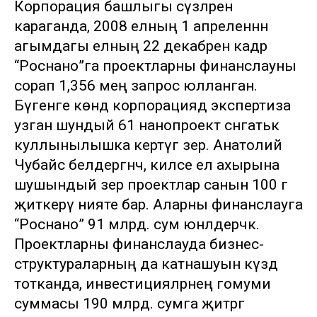
Корпорация башлыгы сүзләренә
караганда, 2008 елның 1 апреленнән
агымдагы елның 22 декабренә кадәр
“Роснано”га проектларны финанслауны
сорап 1,356 мең запрос юлланган.
Бүгенге көндә корпорациядә экспертиза
узган шундый 61 нанопроект сәнәгатькә
куллынылышка кертүгә әзер. Анатолий
Чубайс белдергәнчә, киләсе ел ахырына
шушындый әзер проектлар санын 100 гә
җиткерү нияте бар. Аларны финанслауга
“Роснано” 91 млрд. сум юнәлдерәчәк.
Проектларны финанслауда бизнес-
структураларның да катнашуын күздә
тотканда, инвестицияләрнең гомуми
суммасы 190 млрд. сумга җитәргә