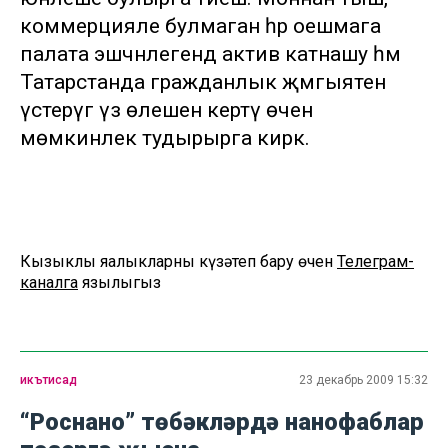
коммерцияле булмаган һәр оешмага
палата эшчәнлегендә актив катнашу һәм
Татарстанда гражданлык җәмгыятен
үстерүгә үз өлешен кертү өчен
мөмкинлек тудырырга кирәк.
Кызыклы яңалыкларны күзәтеп бару өчен
Телеграм-
каналга
язылыгыз
икътисад
23 декабрь 2009 15:32
“Роснано” төбәкләрдә нанофаблар