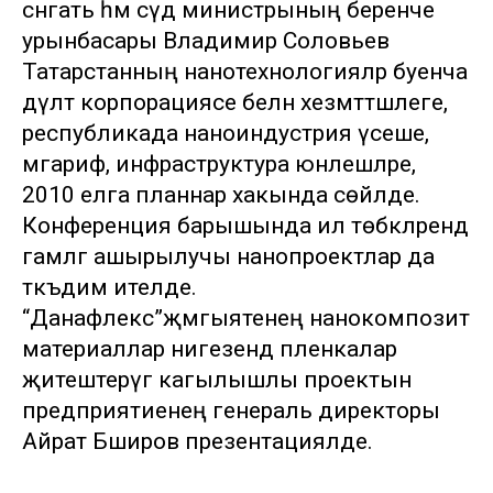
сәнәгать һәм сәүдә министрының беренче
урынбасары Владимир Соловьев
Татарстанның нанотехнологияләр буенча
дәүләт корпорациясе белән хезмәттәшлеге,
республикада наноиндустрия үсеше,
мәгариф, инфраструктура юнәлешләре,
2010 елга планнар хакында сөйләде.
Конференция барышында ил төбәкләрендә
гамәлгә ашырылучы нанопроектлар да
тәкъдим ителде.
“Данафлекс”җәмгыятенең нанокомпозит
материаллар нигезендә пленкалар
җитештерүгә кагылышлы проектын
предприятиенең генераль директоры
Айрат Бәширов презентацияләде.