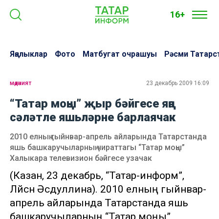
16+
Яңалыклар
Фото
Матбугат очрашуы
Рәсми Татарс
мәдәният
23 декабрь 2009 16:09
“Татар моңы” җыр бәйгесе яңа
сәләтле яшьләрне барлаячак
2010 елның гыйнвар-апрель айларында Татарстанда
яшь башкаручыларның чираттагы “Татар моңы”
Халыкара телевизион бәйгесе узачак
(Казан, 23 декабрь, “Татар-информ”,
Ләйсән Әсәдуллина). 2010 елның гыйнвар-
апрель айларында Татарстанда яшь
башкаручыларның “Татар моңы”