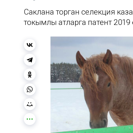
Саклана торган селекция каз
токымлы атларга патент 2019 