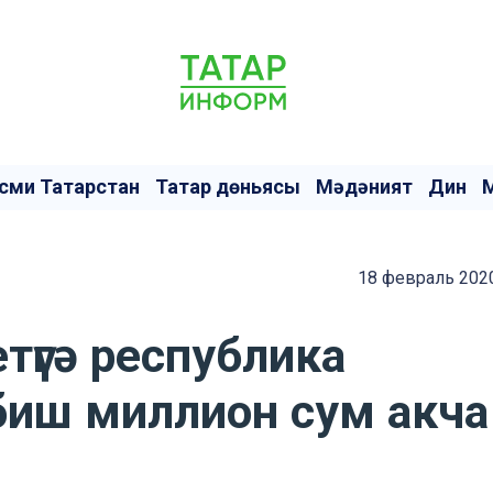
сми Татарстан
Татар дөньясы
Мәдәният
Дин
18 февраль 2020
етүгә республика
иш миллион сум акча