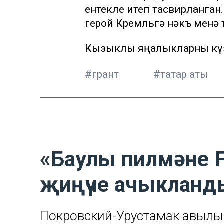
җентекле итеп тасвирланган
герой Кремльгә нәкъ менә т
Кызыклы яңалыкларны күз
#грант
#татар аты
«Баулы пилмәне F
җиңүче ачыкланд
Покровский-Урустамак авылы