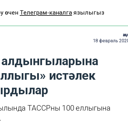
у өчен
Телеграм-каналга
язылыгыз
җә
18 февраль 2020
т алдынгыларына
ллыгы» истәлек
ырдылар
вылында ТАССРның 100 еллыгына
.