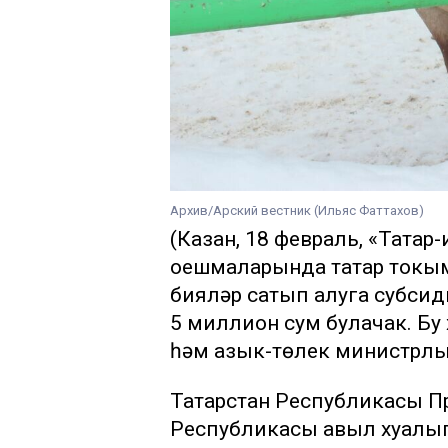
Архив/Арский вестник (Ильяс Фаттахов)
(Казан, 18 февраль, «Татар
оешмаларында татар токым
бияләр сатып алуга субси
5 миллион сум булачак. Бу
һәм азык-төлек министрлыг
Татарстан Республикасы П
Республикасы авыл хуҗалы