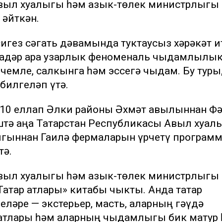
выл хуҗалыгы һәм азык-төлек министрлыгы
 әйткән.
сигез сәгать дәвамында туктаусыз хәрәкәт и
кадәр ара узарлык феноменаль чыдамлылы
рчемле, салкынга һәм эссегә чыдам. Бу тур
билгеләп үтә.
 -10 еллап Әлки районы Әхмәт авылыннан Ф
штә аңа Татарстан Республикасы Авыл хуҗал
ыгыннан Гаилә фермаларын үрчетү програм
тә.
выл хуҗалыгы һәм азык-төлек министрлыгы
Татар атлары» китабы чыкты. Анда татар
ләре — экстерьер, масть, аларның гәүдә
атлары һәм аларның чыдамлыгы бик матур