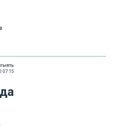
з
мгыять
 07:15
нда
е