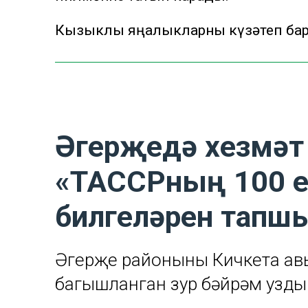
Кызыклы яңалыкларны күзәтеп бар
Әгерҗедә хезмә
«ТАССРның 100 е
билгеләрен тапш
Әгерҗе районының Кичкетаң а
багышланган зур бәйрәм узды