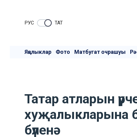
РУC
ТАТ
Яңалыклар
Фото
Матбугат очрашуы
Рә
Татар атларын үрч
хуҗалыкларына б
бүленә