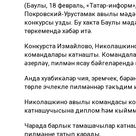
(Баулы, 18 февраль, «Татар-информ»
Покровский-Урустамак авылы мәдән
конкурсы узды. Бу хакта Баулы мәд
төркемендә хәбәр итә.
Конкурста Измайлово, Николашкино
командалары катнашты. Командалар
әзерләү, пилмән ясау бәйгеләрендә
Анда хуҗабикәләр чия, эремчек, бәрә
төрле эчлекле пилмәннәр тәкъдим и
Николашкино авылы командасы кон
катнашучысына диплом һәм кыймм
Чарада барлык тамашачылар катна
пилмәнне татып карады.