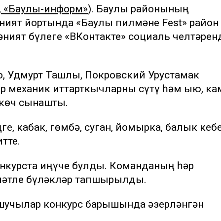
,
«Баулы-инф
орм»
). Баулы районының
ият йортында «Баулы пилмәне Fest» район
әният бүлеге «ВКонтакте» социаль челтәрен
, Удмурт Ташлы, Покровский Урустамак
 механик иттарткычларны сүтү һәм җыю, к
 көч сынашты.
ңге, кабак, гөмбә, суган, йомырка, балык кеб
тте.
курста җиңүче булды. Команданың һәр
әтле бүләкләр тапшырылды.
шучылар конкурс барышында әзерләнгән