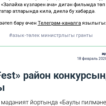
. «Зәләйха күзләрен ача» дигән фильмда төп
атар атларында килә, диелә бу хәбәрдә.
әтеп бару өчен
Телеграм-каналга
язылыгы
#азык-төлек министрлыгы гранты
җә
18 февраль 2020
est» район конкурсы
ы
 мәдәният йортында «Баулы пилмән