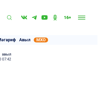
16+
Мәгариф
Авыл
МХО
авыл
 07:42