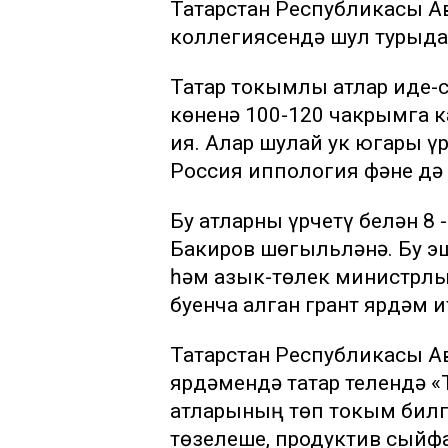
Татарстан Республикасы А
коллегиясендә шул турыда
Татар токымлы атлар җиде-
көненә 100-120 чакрымга 
ия. Алар шулай ук югары ү
Россия иппология фәне дә 
Бу атларны үрчетү белән 8
Бакиров шөгыльләнә. Бу э
һәм азык-төлек министрл
буенча алган грант ярдәм и
Татарстан Республикасы А
ярдәмендә татар телендә «
атларының төп токым билге
төзелеше, продуктив сыйф