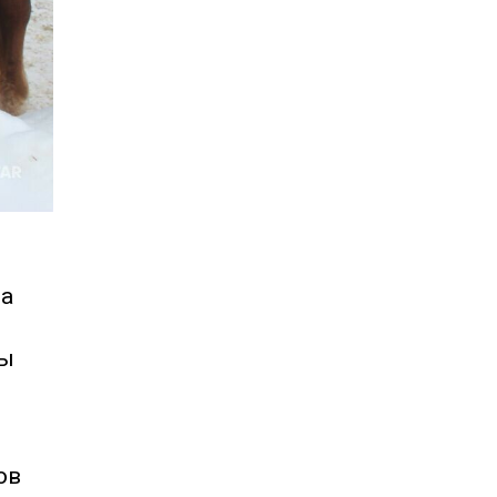
га
гы
ов