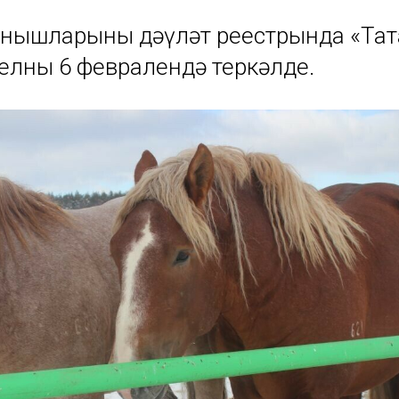
анышларының дәүләт реестрында «Тат
елның 6 февралендә теркәлде.