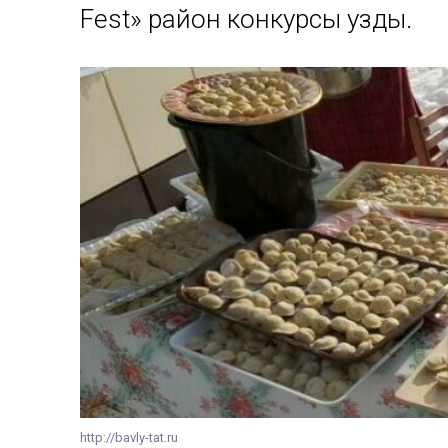
Fest» район конкурсы узды.
http://bavly-tat.ru