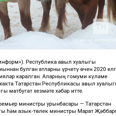
-информ»). Республика авыл хуҗалыгы
ыннан булган атларны үрчетү өчен 2020 ел
дияләр каралган. Аларның гомуми күләме
 хакта Татарстан Республикасы авыл хуҗалы
ы матбугат хезмәте хәбәр итте.
ремьер министры урынбасары — Татарстан
гы һәм азык-төлек министры Марат Җәббар