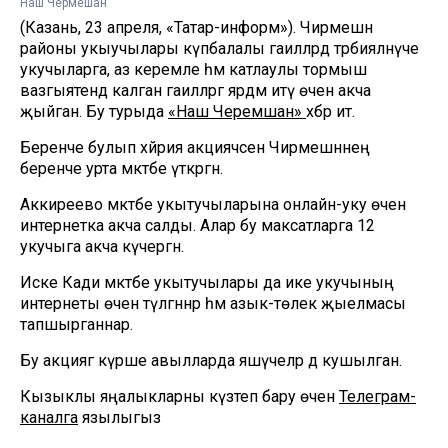
Наш Чермешан
(Казань, 23 апреля, «Татар-информ»). Чирмешән
районы укыучылары күпбалалы гаиләләрдә тәрбияләнүче
укучыларга, аз керемле һәм катлаулы тормыш
вазгыятендә калган гаиләләргә ярдәм итү өчен акча
җыйган. Бу турыда
«Наш Черемшан»
хәбәр итә.
Беренче булып хәйрия акциячсен Чирмешәннең
беренче урта мәктәбе үткәргән.
Аккиреево мәктәбе укытучыларына онлайн-уку өчен
интернетка акча салды. Алар бу максатларга 12
укучыга акча күчергән.
Иске Кади мәктәбе укытучылары да ике укучының
интернеты өчен түләгәннәр һәм азык-төлек җыелмасы
тапшырганнар.
Бу акциягә күрше авылларда яшәүчеләр дә кушылган.
Кызыклы яңалыкларны күзәтеп бару өчен
Телеграм-
каналга
язылыгыз