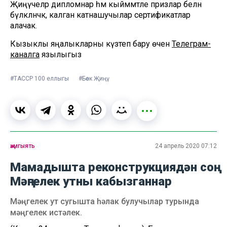
Җиңүчеләр дипломнар һәм кыйммәтле призлар белән
бүләкләнәчәк, калган катнашучылар сертификатлар
алачак.
Кызыклы яңалыкларны күзәтеп бару өчен
Телеграм-
каналга
язылыгыз
#ТАССР 100 еллыгы
#Бөек Җиңү
җәмгыять
24 апрель 2020 07:12
Мамадышта реконструкциядән соң
Мәңгелек утны кабызганнар
Мәңгелек ут сугышта һәлак булучылар турында
мәңгелек истәлек.