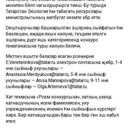
мохитенә бәйләп чагылдырырга тиеш. Бу турыда
Татарстан Экология һәм табигать ресурслары
министрлыгының матбугат хезмәте хәбәр итте.
Оештыручылар башкарылган эшләрнең сыйфатын һәм
бизәлешен, иҗади якын килүне, тәкъдим ителгән
эшләрнең дүрт яшь категориясендә конкурс
тематикасына туры килүен бәяләячәк.
Мәктәпкәчә яшьтәге балалар ясаган рәсемнәрне
E.Veretennikova@tatar.ru электрон почтасына җибәрә, 1-4
нче сыйныф укучылары —
Anastasia.Merdyukova@tatar.ru, 5-8 нче сыйныф
укучылары — Anisa.Mannapova@tatar.ru, 9-11 нче
сыйныфлар — Olga.Artemeva1@tatar.ru.
Хат темасына «Рәсем конкурсына», хатның үзендә
катнашучының исем-фамилиясен, уку
учреждениесенең исемен һәм сыйныфын күрсәтергә
кирәк. Бер катнашучыдан бары тик бер генә эш кабул
ителә.