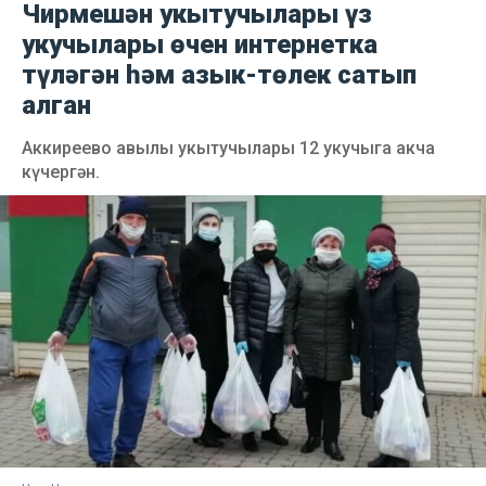
Чирмешән укытучылары үз
укучылары өчен интернетка
түләгән һәм азык-төлек сатып
алган
Аккиреево авылы укытучылары 12 укучыга акча
күчергән.