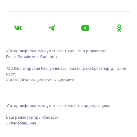
«Татар-информ» мәгълүмат агентлыгы баш редакторы
Ринат Вагыйз улы Билалов
420066, Татарстан Республикасы, Казан, Декабристлар ур., 2нче
йорт.
«ТАТМЕДИА» акционерлык җәмгыяте
«Татар-информ» мәгълүмат агентлыгы татар редакциясе
Баш редактор урынбасары
Зилә Мөбәрәкшина