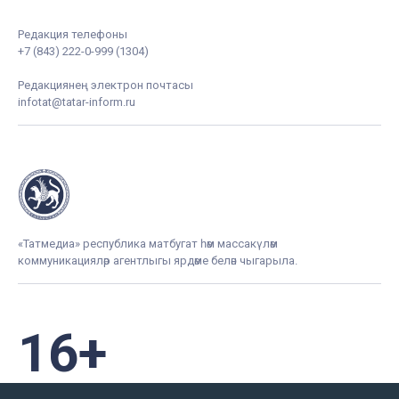
Редакция телефоны
+7 (843) 222-0-999 (1304)
Редакциянең электрон почтасы
infotat@tatar-inform.ru
«Татмедиа» республика матбугат һәм массакүләм
коммуникацияләр агентлыгы ярдәме белән чыгарыла.
16+