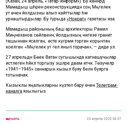
(Казан, 24 апрель, «Татар-информ»). Бу көннәрдә
Мамадыш шәһәренә реконструкциядән соң Мәңгелек
ут өчен йолдызны алып кайттылар һәм
урнаштырдылар. Бу турыда
«Нократ»
газетасы яза.
Мамадыш районының баш архитекторы Рамил
Миңнеханов сөйләвенчә, йолдызның нигезе гранит
ташыннан ясалган, ә өсте күгәрми торган корычтан
коелган. «Мәңгелек ут гел янып торачак», — диде ул.
27 апрельдән Бөек Ватан сугышында катнашучылар
истәлегенә һәйкәл торгызу эшләре дәвам итәчәк. Төзүчеләр
«1941–1945» саннарын кызыл буяу белнә буярга
тотыначак.
Кызыклы яңалыкларны күзәтеп бару өчен
Телеграм-
каналга
язылыгыз
җәмгыять
24 апрель 2020 06:07