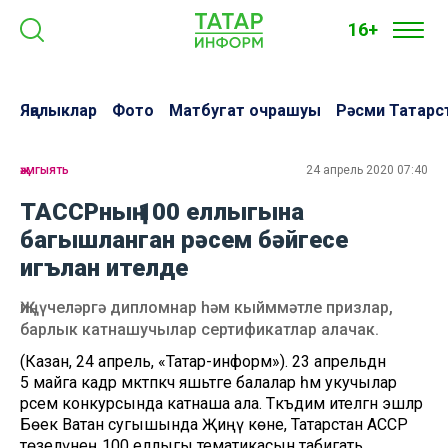
16+
Яңалыклар
Фото
Матбугат очрашуы
Рәсми Татарс
җәмгыять
24 апрель 2020 07:40
ТАССРның 100 еллыгына
багышланган рәсем бәйгесе
игълан ителде
Җиңүчеләргә дипломнар һәм кыйммәтле призлар,
барлык катнашучылар сертификатлар алачак.
(Казан, 24 апрель, «Татар-информ»). 23 апрельдән
5 майга кадәр мәктәпкәчә яшьтәге балалар һәм укучылар
рәсем конкурсында катнаша ала. Тәкъдим ителгән эшләр
Бөек Ватан сугышында Җиңү көне, Татарстан АССР
төзелүнең 100 еллыгы тематикасын табигать