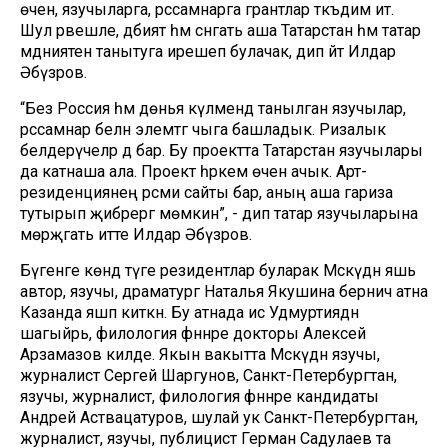
өчен, язучыларга, рәссамнарга грантлар тәкъдим итә.
Шул рәвешле, әдәбият һәм сәнгать аша Татарстан һәм татар
мәдәниятен танытуга ирешеп булачак, дип әйтә Илдар
Әбүзәров.
“Без Россия һәм дөнья күләмендә танылган язучылар,
рәссамнар белән элемтәгә чыга башладык. Ризалык
белдерүчеләр дә бар. Бу проектта Татарстан язучылары
да катнаша ала. Проект һәркем өчен ачык. Арт-
резиденциянең рәсми сайты бар, аның аша гариза
тутырып җибәрергә мөмкин”, - дип татар язучыларына
мөрәҗәгать итте Илдар Әбүзәров.
Бүгенге көндә тәүге резидентлар буларак Мәскәүдән яшь
автор, язучы, драматург Наталья Якушина берничә атна
Казанда яшәп киткән. Бу атнада исә Удмуртиядән
шагыйрь, филология фәннәре докторы Алексей
Арзамазов килде. Якын вакытта Мәскәүдән язучы,
журналист Сергей Шаргунов, Санкт-Петербургтан,
язучы, журналист, филология фәннәре кандидаты
Андрей Аствацатуров, шулай ук Санкт-Петербургтан,
журналист, язучы, публицист Герман Садулаев та