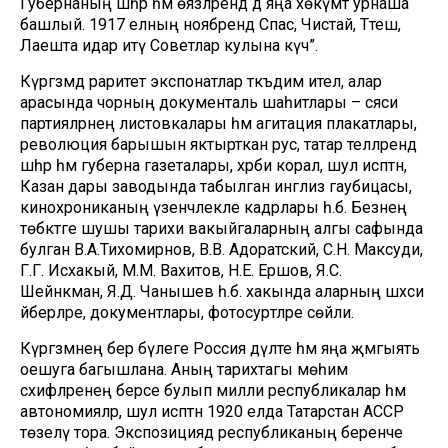
Губернаның шәһәр һәм өязләрендә дә яңа хөкүмәт урнаша
башлый. 1917 елның ноябрендә Спас, Чистай, Тәтеш,
Лаешта идарә итү Советлар кулына күчә”.
Күргәзмәдә раритет экспонатлар тәкъдим ителә, алар
арасында чорның документаль шаһитлары – сәяси
партияләрнең листовкалары һәм агитация плакатлары,
революция барышын яктырткан рус, татар телләрендә
шәһәр һәм губерна газеталары, хәрби корал, шул исәптән,
Казан дары заводында табылган инглиз гаубицасы,
кинохрониканың үзенчәлекле кадрлары һ.б. Безнең
төбәктәге шушы тарихи вакыйгаларның алгы сафында
булган В.А.Тихомирнов, В.В. Адоратский, С.Н. Максуди,
Г.Г. Исхакый, М.М. Вахитов, Н.Е. Ершов, Я.С.
Шейнкман, Я.Д. Чанышев һ.б. хакында аларның шәхси
әйберләре, документлары, фотосурәтләре сөйли.
Күргәзмәнең бер бүлеге Россия дәүләте һәм яңа җәмгыять
оешуга багышлана. Аның тарихтагы мөһим
сәхифәләренең берсе булып милли республикалар һәм
автономияләр, шул исәптән 1920 елда Татарстан АССР
төзелү тора. Экспозициядә республиканың беренче