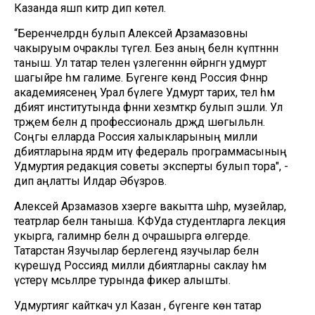
Казанда яшәп китәр дип көтелә.
“Беренчеләрдән булып Алексей Арзамазовны
чакыруым очраклы түгел. Без аның белән күптәннән
таныш. Ул татар телен үзлегеннән өйрәнгән удмурт
шагыйре һәм галиме. Бүгенге көндә Россия Фәннәр
академиясенең Урал бүлеге Удмурт тарих, тел һәм
әдәбият институтында фәнни хезмәткәр булып эшли. Ул
тәрҗемә белән дә профессиональ дәрәҗәдә шөгыльләнә.
Соңгы елларда Россия халыкларының милли
әдәбиятларына ярдәм итү федераль программасының
Удмуртия редакция советы эксперты булып тора", -
дип аңлатты Илдар Әбүзәров.
Алексей Арзамазов хәзерге вакытта шәһәр, музейлар,
театрлар белән таныша. КФУда студентларга лекция
укырга, галимнәр белән дә очрашырга өлгерде.
Татарстан Язучылар берлегендә язучылар белән
күрешүдә Россиядә милли әдәбиятларны саклау һәм
үстерү мәсьәләләре турында фикер алышты.
Удмуртиягә кайткач ул Казан , бүгенге көн татар