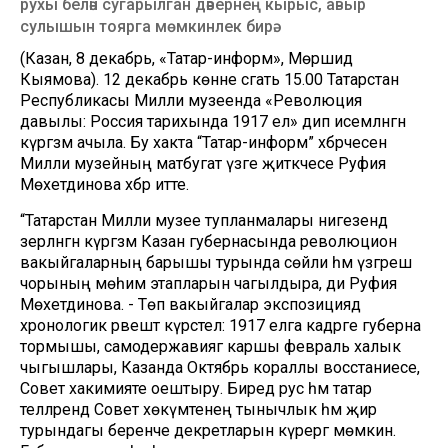
рухы белән сугарылган дәвернең кырыс, авыр
сулышын тоярга мөмкинлек бирә.
(Казан, 8 декабрь, «Татар-информ», Мөршидә
Кыямова). 12 декабрь көнне сәгать 15.00 Татарстан
Республикасы Милли музеенда «Революция
давылы: Россия тарихында 1917 ел» дип исемләнгән
күргәзмә ачыла. Бу хакта “Татар-информ” хәбәрчесенә
Милли музейның матбугат үзәге җитәкчесе Руфия
Мөхетдинова хәбәр итте.
“Татарстан Милли музее тупланмалары нигезендә
әзерләнгән күргәзмә Казан губернасында революцион
вакыйгаларның барышы турында сөйли һәм үзгәреш
чорының мөһим этапларын чагылдыра, ди Руфия
Мөхетдинова. - Төп вакыйгалар экспозициядә
хронологик рәвештә күрсәтелә: 1917 елга кадәрге губерна
тормышы, самодержавиягә каршы февраль халык
чыгышлары, Казанда Октябрь кораллы восстаниесе,
Совет хакимияте оештыру. Биредә рус һәм татар
телләрендә Совет хөкүмәтенең тынычлык һәм җир
турындагы беренче декретларын күрергә мөмкин.