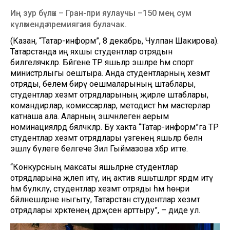
Иң зур бүләк – Гран-при яулаучы –150 мең сум
күләмендә премиягә ия булачак.
(Казан, “Татар-информ”, 8 декабрь, Чулпан Шакирова).
Татарстанда иң яхшы студентлар отрядын
билгеләячәкләр. Бәйгене ТР яшьләр эшләре һәм спорт
министрлыгы оештыра. Анда студентларның хезмәт
отряды, белем бирү оешмаларының штаблары,
студентлар хезмәт отрядларының җирле штаблары,
командирлар, комиссарлар, методист һәм мастерлар
катнаша ала. Аларның эшчәнлеген аерым
номинацияләрдә бәяләчәкләр. Бу хакта “Татар-информ”га ТР
студентлар хезмәт отрядлары үзәгенең яшьләр белән
эшләү бүлеге белгече Зилә Гыймазова хәбәр итте.
“Конкурсның максаты яшьләрне студентлар
отрядларына җәлеп итү, иң актив яшьтәшләргә ярдәм итү
һәм бүләкләү, студентлар хезмәт отряды һәм һөнәри
бәйләнешләрне ныгыту, Татарстан студентлар хезмәт
отрядлары хәрәкәтенең дәрәҗәсен арттыру”, – диде ул.