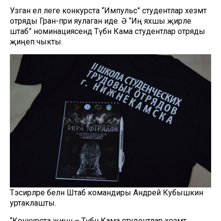
Узган ел әлеге конкурста “Импульс” студентлар хезмәт
отряды Гран-при яулаган иде. Ә “Иң яхшы җирле
штаб” номинациясендә Түбән Кама студентлар отряды
җиңеп чыкты.
Тәэсирләре белән Штаб командиры Андрей Кубышкин
уртаклашты.
“Конкурста җиңү – Түбән Кама студентлар хезмәт