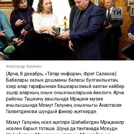
Александр Эшкинин
(Арча, 8 декабрь, «Татар-информ», Фәрит Салихов).
Бабалары халык дошманы баласы булганлыктан,
хәзер алар тарафыннан башкарылмый калган кайбер
эшләр аларның онык-оныкчыкларына йөкләнгән. Арча
районы Ташкичү авылында Мәрҗани музее
ачылышында Мәхмүт Галәүнең оныкчыгы Анастасия
Галәветдинова шундый фикер җиткерде.
Мәхмүт Галәүнең нәсел җепләре Шиһабетдин Мәрҗаниләр
нәселенә барып тоташа. Шуңа да тантанада Мәскәүдән