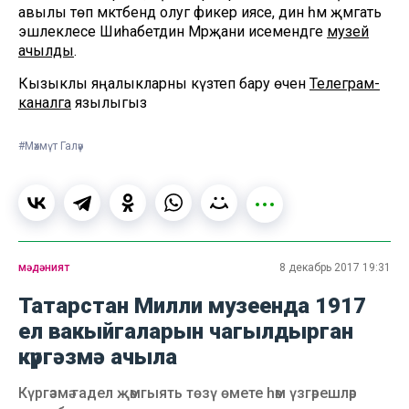
авылы төп мәктәбендә олуг фикер иясе, дин һәм җәмәгать
эшлеклесе Шиһабетдин Мәрҗани исемендәге
музей
ачылды
.
Кызыклы яңалыкларны күзәтеп бару өчен
Телеграм-
каналга
язылыгыз
#Мәхмүт Галәү
мәдәният
8 декабрь 2017 19:31
Татарстан Милли музеенда 1917
ел вакыйгаларын чагылдырган
күргәзмә ачыла
Күргәзмә гадел җәмгыять төзү өмете һәм үзгәрешләр