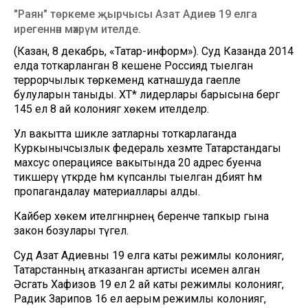
"Раян" төркеме җырчысы Азат Адиев 19 елга
ирегеннән мәхрүм ителде.
(Казан, 8 декабрь, «Татар-информ»). Суд Казанда 2014
елда тоткарланган 8 кешене Россиядә тыелган
террорчылык төркемендә катнашуда гаепле
булуларын таныды. ХТ* лидерлары барысына бергә
145 ел 8 ай колониягә хөкем ителделәр.
Ул вакытта шикле затларны тоткарлаганда
Куркынычсызлык федераль хезмәте Татарстандагы
махсус операциясе вакытында 20 адрес буенча
тикшерү үткәрде һәм күпсанлы тыелган әдәбият һәм
пропагандалау материаллары алды.
Кайбер хөкем ителгәннәрнең беренче тапкыр гына
закон бозулары түгел.
Суд Азат Адиевны 19 елга каты режимлы колониягә,
Татарстанның атказанган артисты исемен алган
Әсгать Хафизов 19 ел 2 ай каты режимлы колониягә,
Радик Зарипов 16 ел аерым режимлы колониягә,