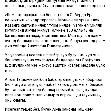
Шиһабетдин Мәрҗанинең туганы Мәхмүт Галәүнең
оныгының кызы кайтуын алкышлап каршыладылар.
«Язмыш тарафыннан безнең нәсел Себердән Ерак
көнчыгышка кадәр таралган. Моннан ел ярым элек
Казанга кайтып килергә туры килде, ә узган ел Милли
китапханәдә язучы Мәхмүт Галәүнең 130 еллыгына
багышланган чарада катнаштым. Менә шул ел ярым
эчендә башкарылган эшләрнең арта баруы сөендерә», –
дип сөйләде Анастасия Галәветдинова.
Ул үзләренең нәселенә игътибар зур булуына, күп эш
башкарылуына соклануын белдерде һәм Лотфулла
Шәфигуллинга үзе махсус эшләткән истәлек медале бүләк
итте.
Аның Ташкичү мәктәбенә бабаларының шәхси әйберләрен
бүләк итүе дә мәгълүм. «Бабай халык дошманы баласы
булганлыктан, хәзер башкарылмый калган, кулдан
килгән эшләрне эшләп калырга кирәк», – ди язучының
оныкчыгы.
Исегезгә төшерәбез, бүген Арча районы Ташкичү