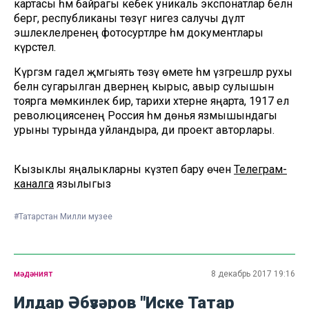
картасы һәм байрагы кебек уникаль экспонатлар белән
бергә, республиканы төзүгә нигез салучы дәүләт
эшлеклеләренең фотосурәтләре һәм документлары
күрсәтелә.
Күргәзмә гадел җәмгыять төзү өмете һәм үзгәрешләр рухы
белән сугарылган дәвернең кырыс, авыр сулышын
тоярга мөмкинлек бирә, тарихи хәтерне яңарта, 1917 ел
революциясенең Россия һәм дөнья язмышындагы
урыны турында уйландыра, ди проект авторлары.
Кызыклы яңалыкларны күзәтеп бару өчен
Телеграм-
каналга
язылыгыз
#Татарстан Милли музее
мәдәният
8 декабрь 2017 19:16
Илдар Әбүзәров "Иске Татар