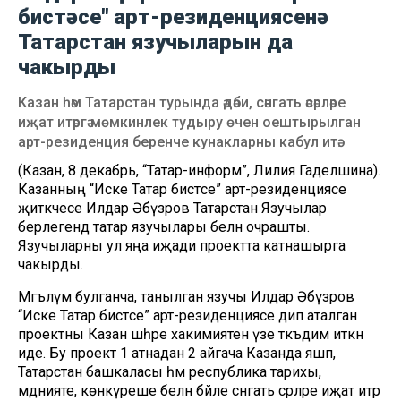
бистәсе" арт-резиденциясенә
Татарстан язучыларын да
чакырды
Казан һәм Татарстан турында әдәби, сәнгать әсәрләре
иҗат итәргә мөмкинлек тудыру өчен оештырылган
арт-резиденция беренче кунакларны кабул итә.
(Казан, 8 декабрь, “Татар-информ”, Лилия Гаделшина).
Казанның “Иске Татар бистәсе” арт-резиденциясе
җитәкчесе Илдар Әбүзәров Татарстан Язучылар
берлегендә татар язучылары белән очрашты.
Язучыларны ул яңа иҗади проектта катнашырга
чакырды.
Мәгълүм булганча, танылган язучы Илдар Әбүзәров
“Иске Татар бистәсе” арт-резиденциясе дип аталган
проектны Казан шәһәре хакимиятенә үзе тәкъдим иткән
иде. Бу проект 1 атнадан 2 айгача Казанда яшәп,
Татарстан башкаласы һәм республика тарихы,
мәдәнияте, көнкүреше белән бәйле сәнгать әсәрләре иҗат итәр