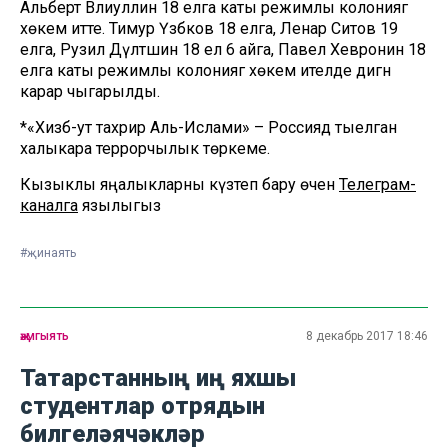
Альберт Вәлиуллин 18 елга каты режимлы колониягә
хөкем итте. Тимур Үзбәков 18 елга, Ленар Сәитов 19
елга, Рузил Дәүләтшин 18 ел 6 айга, Павел Хевронин 18
елга каты режимлы колониягә хөкем ителде дигән
карар чыгарылды.
*«Хизб-ут тахрир Аль-Ислами» – Россиядә тыелган
халыкара террорчылык төркеме.
Кызыклы яңалыкларны күзәтеп бару өчен
Телеграм-
каналга
язылыгыз
#җинаять
җәмгыять
8 декабрь 2017 18:46
Татарстанның иң яхшы
студентлар отрядын
билгеләячәкләр