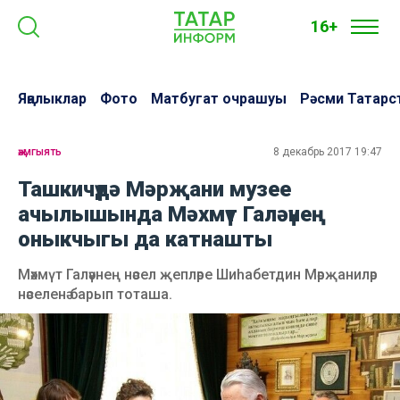
16+
Яңалыклар
Фото
Матбугат очрашуы
Рәсми Татарс
җәмгыять
8 декабрь 2017 19:47
Ташкичүдә Мәрҗани музее
ачылышында Мәхмүт Галәүнең
оныкчыгы да катнашты
Мәхмүт Галәүнең нәсел җепләре Шиһабетдин Мәрҗаниләр
нәселенә барып тоташа.