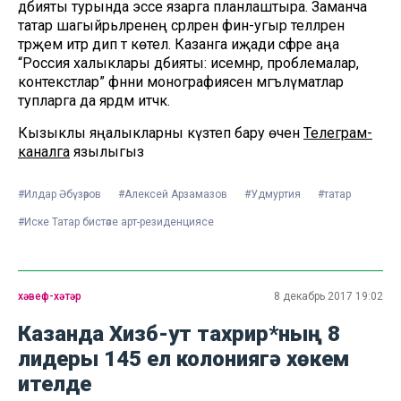
әдәбияты турында эссе язарга планлаштыра. Заманча
татар шагыйрьләренең әсәрләрен фин-угыр телләренә
тәрҗемә итәр дип тә көтелә. Казанга иҗади сәфәре аңа
“Россия халыклары әдәбияты: исемнәр, проблемалар,
контекстлар” фәнни монографиясенә мәгълүматлар
тупларга да ярдәм итәчәк.
Кызыклы яңалыкларны күзәтеп бару өчен
Телеграм-
каналга
язылыгыз
#Илдар Әбүзәров
#Алексей Арзамазов
#Удмуртия
#татар
#Иске Татар бистәсе арт-резиденциясе
хәвеф-хәтәр
8 декабрь 2017 19:02
Казанда Хизб-ут тахрир*ның 8
лидеры 145 ел колониягә хөкем
ителде