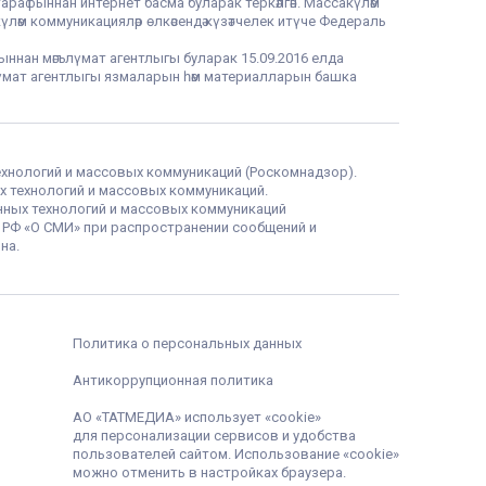
тарафыннан интернет басма буларак теркәлгән. Массакүләм
үләм коммуникацияләр өлкәсендә күзәтчелек итүче Федераль
фыннан мәгълүмат агентлыгы буларак 15.09.2016 елда
гълүмат агентлыгы язмаларын һәм материалларын башка
ехнологий и массовых коммуникаций (Роскомнадзор).
х технологий и массовых коммуникаций.
нных технологий и массовых коммуникаций
а РФ «О СМИ» при распространении сообщений и
на.
Политика о персональных данных
Антикоррупционная политика
АО «ТАТМЕДИА» использует «cookie»
для персонализации сервисов и удобства
пользователей сайтом. Использование «cookie»
можно отменить в настройках браузера.