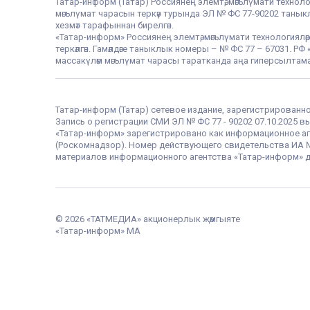
Татар-информ (Татар) Россиянең элемтә, мәгълүмати техноло
мәгълүмат чарасын теркәү турында ЭЛ № ФС 77-90202 таныклы
хезмәт тарафыннан бирелгән.
«Татар-информ» Россиянең элемтә, мәгълүмати технологияләр
теркәлгән. Гамәлдәге таныклык номеры – № ФС 77 – 67031. 
массакүләм мәгълүмат чарасы таратканда аңа гиперсылтама
Татар-информ (Татар) сетевое издание, зарегистрированн
Запись о регистрации СМИ ЭЛ № ФС 77 - 90202 07.10.2025
«Татар-информ» зарегистрировано как информационное аг
(Роскомнадзор). Номер действующего свидетельства ИА № Ф
материалов информационного агентства «Татар-информ» д
© 2026 «ТАТМЕДИА» акционерлык җәмгыяте
«Татар-информ» МА