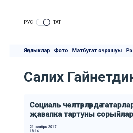
РУC
ТАТ
Яңалыклар
Фото
Матбугат очрашуы
Рә
Салих Гайнетди
Социаль челтәрләрдә татарл
җавапка тартуны сорыйла
21 ноябрь 2017
18:14