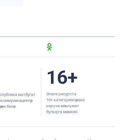
16+
Әлеге ресурста
спублика матбугат
16+ категорияләренә
м коммуникацияләр
керүче мәгълүмат
ме белән
булырга мөмкин.