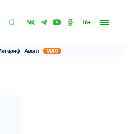
16+
Мәгариф
Авыл
МХО