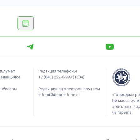
әгълүмат
Редакция телефоны
редакциясе
+7 (843) 222-0-999 (1304)
ынбасары
Редакциянең электрон почтасы
«Татмедиа» ре
infotat@tatar-inform.ru
һәм массакүлә
агентлыгы ярдә
чыгарыла.