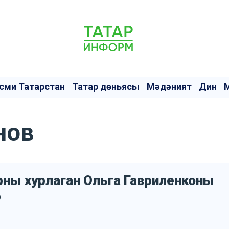
сми Татарстан
Татар дөньясы
Мәдәният
Дин
нов
арны хурлаган Ольга Гавриленконы
р