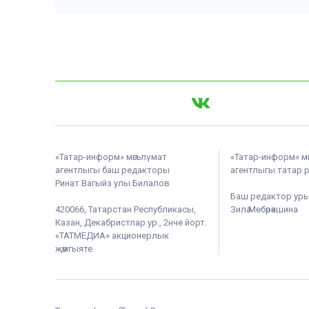
«Татар-информ» мәгълүмат
«Татар-информ» м
агентлыгы баш редакторы
агентлыгы татар 
Ринат Вагыйз улы Билалов
Баш редактор ур
420066, Татарстан Республикасы,
Зилә Мөбәрәкшина
Казан, Декабристлар ур., 2нче йорт.
«ТАТМЕДИА» акционерлык
җәмгыяте