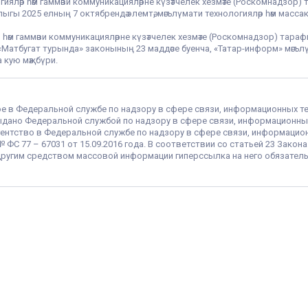
гияләр һәм гаммәви коммуникацияләрне күзәтчелек хезмәте (Роскомнадзор) 
гы 2025 елның 7 октябрендә элемтә, мәгълүмати технологияләр һәм массак
 һәм гаммәви коммуникацияләрне күзәтчелек хезмәте (Роскомнадзор) тара
РФ «Матбугат турында» законының 23 маддәсе буенча, «Татар-информ» мә
 кую мәҗбүри.
ое в Федеральной службе по надзору в сфере связи, информационных т
 выдано Федеральной службой по надзору в сфере связи, информационны
ентство в Федеральной службе по надзору в сфере связи, информацио
С 77 – 67031 от 15.09.2016 года. В соответствии со статьей 23 Закон
ругим средством массовой информации гиперссылка на него обязатель