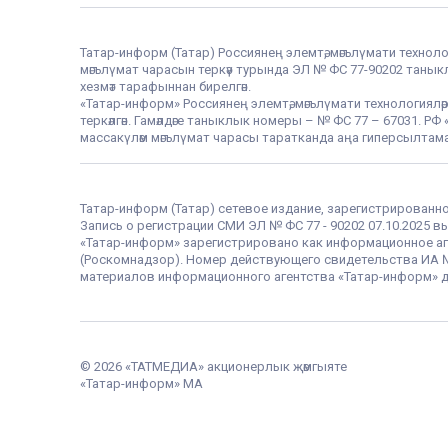
Татар-информ (Татар) Россиянең элемтә, мәгълүмати техноло
мәгълүмат чарасын теркәү турында ЭЛ № ФС 77-90202 таныклы
хезмәт тарафыннан бирелгән.
«Татар-информ» Россиянең элемтә, мәгълүмати технологияләр
теркәлгән. Гамәлдәге таныклык номеры – № ФС 77 – 67031. 
массакүләм мәгълүмат чарасы таратканда аңа гиперсылтама
Татар-информ (Татар) сетевое издание, зарегистрированн
Запись о регистрации СМИ ЭЛ № ФС 77 - 90202 07.10.2025
«Татар-информ» зарегистрировано как информационное аг
(Роскомнадзор). Номер действующего свидетельства ИА № Ф
материалов информационного агентства «Татар-информ» д
© 2026 «ТАТМЕДИА» акционерлык җәмгыяте
«Татар-информ» МА