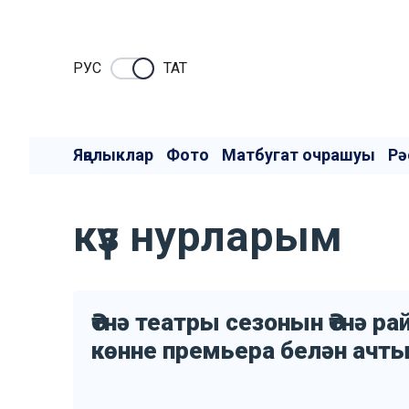
РУC
ТАТ
Яңалыклар
Фото
Матбугат очрашуы
Рә
күз нурларым
Әтнә театры сезонын Әтнә р
көнне премьера белән ачт