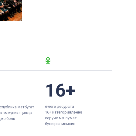
16+
Әлеге ресурста
спублика матбугат
16+ категорияләренә
м коммуникацияләр
керүче мәгълүмат
ме белән
булырга мөмкин.