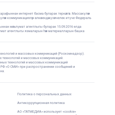
тарафыннан интернет басма буларак теркәлгән. Массакүләм
үләм коммуникацияләр өлкәсендә күзәтчелек итүче Федераль
фыннан мәгълүмат агентлыгы буларак 15.09.2016 елда
гълүмат агентлыгы язмаларын һәм материалларын башка
ехнологий и массовых коммуникаций (Роскомнадзор).
х технологий и массовых коммуникаций.
нных технологий и массовых коммуникаций
а РФ «О СМИ» при распространении сообщений и
на.
Политика о персональных данных
Антикоррупционная политика
АО «ТАТМЕДИА» использует «cookie»