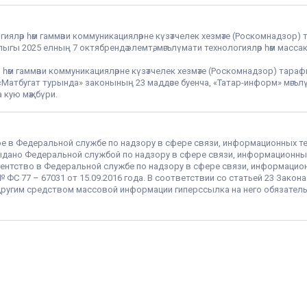
гияләр һәм гаммәви коммуникацияләрне күзәтчелек хезмәте (Роскомнадзор) 
гы 2025 елның 7 октябрендә элемтә, мәгълүмати технологияләр һәм массак
 һәм гаммәви коммуникацияләрне күзәтчелек хезмәте (Роскомнадзор) тара
РФ «Матбугат турында» законының 23 маддәсе буенча, «Татар-информ» мә
 кую мәҗбүри.
ое в Федеральной службе по надзору в сфере связи, информационных т
 выдано Федеральной службой по надзору в сфере связи, информационны
ентство в Федеральной службе по надзору в сфере связи, информацио
С 77 – 67031 от 15.09.2016 года. В соответствии со статьей 23 Закон
ругим средством массовой информации гиперссылка на него обязатель