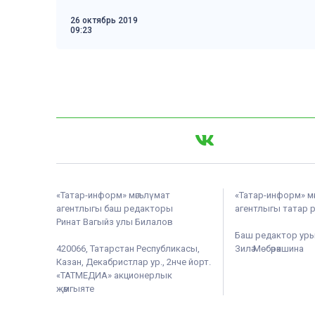
26 октябрь 2019
09:23
«Татар-информ» мәгълүмат
«Татар-информ» м
агентлыгы баш редакторы
агентлыгы татар 
Ринат Вагыйз улы Билалов
Баш редактор ур
420066, Татарстан Республикасы,
Зилә Мөбәрәкшина
Казан, Декабристлар ур., 2нче йорт.
«ТАТМЕДИА» акционерлык
җәмгыяте