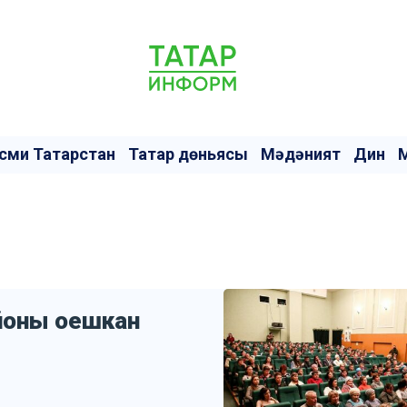
сми Татарстан
Татар дөньясы
Мәдәният
Дин
айоны оешкан
ы