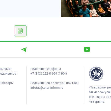
әгълүмат
Редакция телефоны
редакциясе
+7 (843) 222-0-999 (1304)
ынбасары
Редакциянең электрон почтасы
«Татмедиа» ре
infotat@tatar-inform.ru
һәм массакүлә
агентлыгы ярдә
чыгарыла.