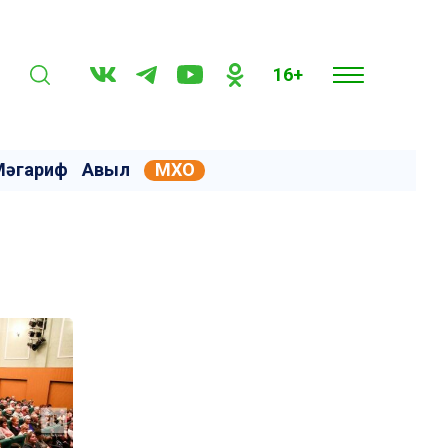
16+
Мәгариф
Авыл
МХО